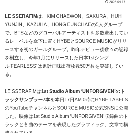
2023.04.17
LE SSERAFIM
は、KIM CHAEWON、SAKURA、HUH
YUNJIN、KAZUHA、HONG EUNCHAEの5人グループ
で、BTSなどのグローバルアーティストを多数輩出してい
るレーベルを傘下に置くHYBEとSOURCE MUSICがリリ
ースする初のガールグループ。昨年デビュー後数々の記録
を樹立し、今年1月にリリースした日本1stシング
ル’FEARLESS’は累計正味出荷枚数50万枚を突破してい
る。
LE SSERAFIMは
1st Studio Album ‘UNFORGIVEN’のト
ラックサンプラー7本
を本日17日AM 0時にHYBE LABELS
のYouTubeチャンネルとSOURCE MUSIC公式SNSに公開
した。映像は1st Studio Album ‘UNFORGIVEN’収録曲のト
ラックと各曲のテーマを表現したグラフィック、文章で構
成されている。