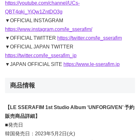
https://youtube.com/channel/UCs-
QBT4qkj_YiQw1ZntDO3g
▼OFFICIAL INSTAGRAM
https://www.instagram.com/le_sserafim/
▼OFFICIAL TWITTER
https://twitter.com/le_sserafim
▼OFFICIAL JAPAN TWITTER
https://twitter.com/le_sserafim_jp
▼JAPAN OFFICIAL SITE
https://www.le-sserafim.jp
商品情報
【LE SSERAFIM 1st Studio Album ‘UNFORGIVEN’ 予約
販売商品詳細】
■発売日
韓国発売日：2023年5月2日(火)