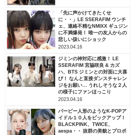
「先に声かけてきたくせ
に・・」LE SSERAFIM ウンチ
ェ、連絡不精なNMIXX ギュジン
に不満爆発！ 唯一の友人からの
悲しい扱いにショック
2023.04.16
ジミンの神対応に感激！ LE
SSERAFIM 宮脇咲良 & カズ
ハ、BTS ジミンとの対面に大喜
び！ なんと直接ダンスチャレン
ジをお願い… うれしそうな２人
の様子にファンほっこり
2023.04.16
バービー人形のようなK-POPア
イドル１０人をピックアップ！
BLACKPINK、TWICE、
aespa・・ 抜群の美貌とプロポ