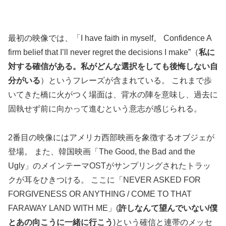
最初の映像では、「I have faith in myself。 Confidence A
firm belief that I’ll never regret the decisions I make”（
私に
対する確信がある。私がどんな選択をしても後悔しない自
分がいる
）というフレーズが含まれている。 これまで歩
いてきた橋に火がつく場面は、背水の陣を意味し、過去に
固執せず前に向かって進むという意志が感じられる。
2番目の映像にはアメリカ西部映画を象徴するオブジェが
登場。 また、韓国映画「The Good, the Bad and the
Ugly」のメインテーマOSTがサンプリングされたトラッ
クが耳をひきつける。 ここに「NEVER ASKED FOR
FORGIVENESS OR ANYTHING / COME TO THAT
FARAWAY LAND WITH ME」(
許しなんて望んでいない/僕
とあの向こうに一緒に行こう
)という確信と連帯のメッセ