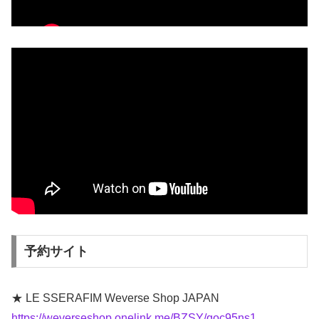
予約サイト
★ LE SSERAFIM Weverse Shop JAPAN
https://weverseshop.onelink.me/BZSY/qoc95ns1