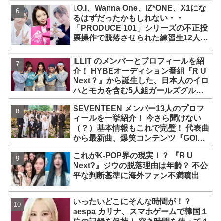
す姿がかわいい
I.O.I、Wanna One、IZ*ONE、X1にな
るはずだったかもしれない・・
「PRODUCE 101」シリーズの不正投
票操作で脱落させられた練習生12人の
氏名が公表
ILLIT のメンバーとプロフィールを紹
介！ HYBEオーディション番組『R U
Next？』から誕生した、日本人のイロ
ハとモカを含む5人組ガールズグルー
プ！ デビュー曲「Magnetic」がいき
SEVENTEEN メンバー13人のプロフ
なりの大ヒット
ィールを一挙紹介！ 今さら聞けない
（？）基本情報もこれで完璧！ 代表曲
から最新曲、爆笑コンテンツ『GOING
SEVENTEEN』まで・・VERY NICE
これがK-POP界の現実！？ 『R U
な魅力が満載
Next?』ジウの脱落理由は年齢？ 不公
平な判断基準に海外ファン不満噴出
いったいどこにそんな時間が！？
aespa カリナ、スマホゲームで韓国１