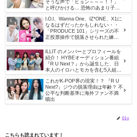
そうな声で「ヒョン～～～！！」
と呼びかける… 恐怖のあまり子供
のように駆け出す姿がかわいい
I.O.I、Wanna One、IZ*ONE、X1に
なるはずだったかもしれない・・
「PRODUCE 101」シリーズの不
正投票操作で脱落させられた練習
生12人の氏名が公表
ILLIT のメンバーとプロフィールを
紹介！ HYBEオーディション番組
『R U Next？』から誕生した、日
本人のイロハとモカを含む5人組ガ
ールズグループ！ デビュー曲
これがK-POP界の現実！？ 『R U
「Magnetic」がいきなりの大ヒッ
Next?』ジウの脱落理由は年齢？ 不
ト
公平な判断基準に海外ファン不満
噴出
01y
こちらも読まれています！