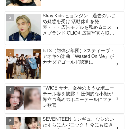
Stray Kids ヒョンジン、過去のいじ
め疑惑を受け 活動休止を発
表・・・広告モデルを務めるコス
メブランド CLIOも広告写真を取り
下げ
BTS（防弾少年団）×スティーヴ・
アオキの楽曲「Wasted On Me」が
カナダでゴールド認定に
TWICE サナ、女神のようなポニー
テール姿を披露！ 圧倒的な小顔が
際立つ高めのポニーテールにファ
ン歓喜
SEVENTEEN ミンギュ、ウジのい
たずらに大パニック！ 今にも泣き