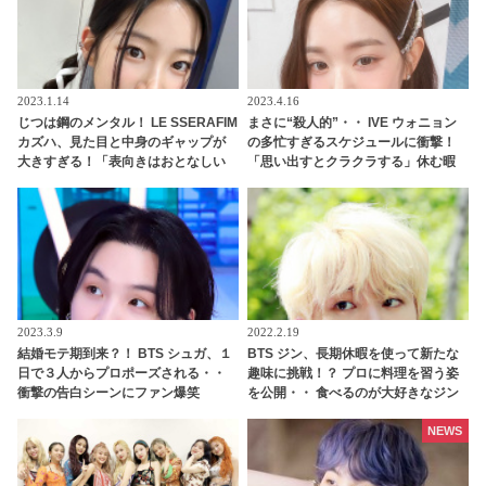
2023.1.14
2023.4.16
じつは鋼のメンタル！ LE SSERAFIM
まさに“殺人的”・・ IVE ウォニョン
カズハ、見た目と中身のギャップが
の多忙すぎるスケジュールに衝撃！
大きすぎる！「表向きはおとなしい
「思い出すとクラクラする」休む暇
けれど・・」 ユンジンの熱弁にファ
なく働きづめ・・ 未成年とは思えぬ
ンも納得
仕事ぶりにビックリ
2023.3.9
2022.2.19
結婚モテ期到来？！ BTS シュガ、１
BTS ジン、長期休暇を使って新たな
日で３人からプロポーズされる・・
趣味に挑戦！？ プロに料理を習う姿
衝撃の告白シーンにファン爆笑
を公開・・ 食べるのが大好きなジン
らしい新たなチャレンジにファンく
ぎづけ
NEWS