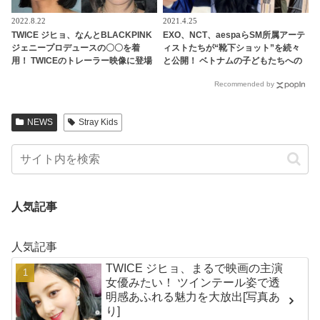
2022.8.22
2021.4.25
TWICE ジヒョ、なんとBLACKPINK
EXO、NCT、aespaらSM所属アーテ
ジェニープロデュースの〇〇を着
ィストたちが“靴下ショット”を続々
用！ TWICEのトレーラー映像に登場
と公開！ ベトナムの子どもたちへの
したそのアイテムに注目殺到！ 意外
寄付キャンペーンに参加
Recommended by
な場面でのコラボにファン大興奮
NEWS
Stray Kids
人気記事
人気記事
TWICE ジヒョ、まるで映画の主演
女優みたい！ ツインテール姿で透
明感あふれる魅力を大放出[写真あ
り]