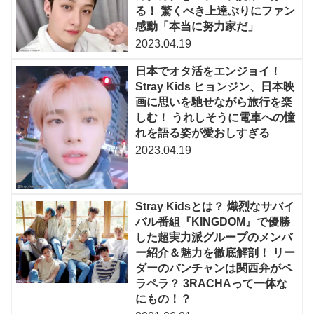
る！ 驚くべき上達ぶりにファン
感動「本当に努力家だ」
2023.04.19
日本でオタ活をエンジョイ！
Stray Kids ヒョンジン、日本映
画に思いを馳せながら旅行を楽
しむ！ うれしそうに電車への憧
れを語る姿が愛おしすぎる
2023.04.19
Stray Kidsとは？ 熾烈なサバイ
バル番組『KINGDOM』で優勝
した超実力派グループのメンバ
ー紹介＆魅力を徹底解剖！ リー
ダーのバンチャンは関西弁がペ
ラペラ？ 3RACHAって一体な
にもの！？