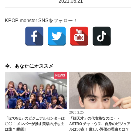
2021.06.21
KPOP monster SNSをフォロー！
今、あなたにオススメ
NEWS
2023.2.25
「IZ*ONE」のビジュアルセンターは
「顔天才」の代表格なのに・・
〇〇！ メンバーが推す美貌の持ち主
ASTRO チャ・ウヌ、自身のビジュア
は誰？[動画]
ルは50点！ 厳しい評価の理由とは？
見た目だけでなく中身まで完ぺき！