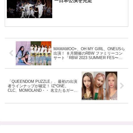
ー日本公演を完走
MAMAMOO+、OH MY GIRL、ONEUSら
出演！ ８月開催のRBW ファミリーコン
サート「RBW 2023 SUMMER FES〜
Over the Rainbow〜」日本公演チケット
FC先行受付決定！ 4/25（火）18時からス
タート
「QUEENDOM PUZZLE」、最初の出演
者ラインナップが確定！ IZ*ONE、
CLC、MOMOLAND・・ 名立たるガール
ズグループのメンバーが続々出演決定！
「PRODUCE48」で大人気を博した白間
美瑠も参加へ・・ IZ*ONE出身 矢吹奈子
と本田仁美は出演せず