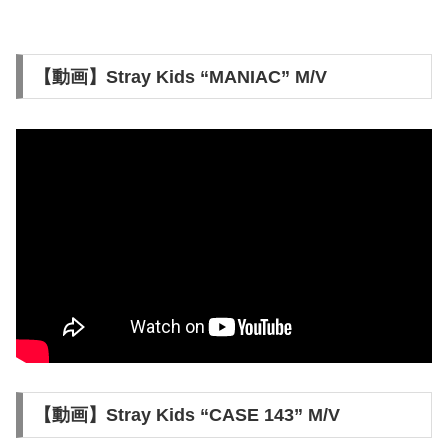
【動画】Stray Kids “MANIAC” M/V
【動画】Stray Kids “CASE 143” M/V