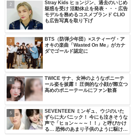
Stray Kids ヒョンジン、過去のいじめ
疑惑を受け 活動休止を発表・・・広告
モデルを務めるコスメブランド CLIO
も広告写真を取り下げ
BTS（防弾少年団）×スティーヴ・ア
オキの楽曲「Wasted On Me」がカナ
ダでゴールド認定に
TWICE サナ、女神のようなポニーテ
ール姿を披露！ 圧倒的な小顔が際立つ
高めのポニーテールにファン歓喜
SEVENTEEN ミンギュ、ウジのいた
ずらに大パニック！ 今にも泣きそうな
声で「ヒョン～～～！！」と呼びかけ
る… 恐怖のあまり子供のように駆け出