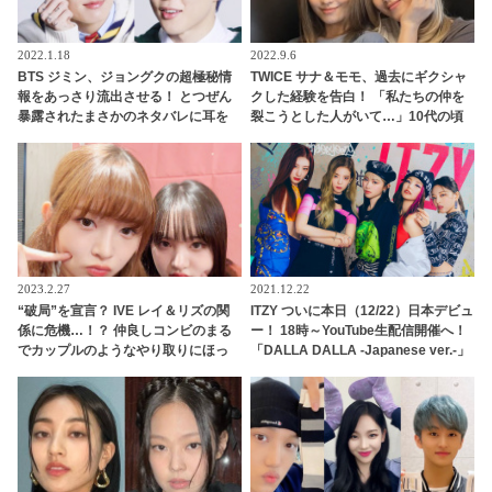
2022.1.18
2022.9.6
BTS ジミン、ジョングクの超極秘情
TWICE サナ＆モモ、過去にギクシャ
報をあっさり流出させる！ とつぜん
クした経験を告白！ 「私たちの仲を
暴露されたまさかのネタバレに耳を
裂こうとした人がいて…」10代の頃
疑うファン続出… それを言っちゃっ
の“友情危機”にびっくり＆今も続く
ていいの…？ 予想だにしなかった展
絆ストーリーに感動
開が面白すぎる
2023.2.27
2021.12.22
“破局”を宣言？ IVE レイ＆リズの関
ITZY ついに本日（12/22）日本デビュ
係に危機…！？ 仲良しコンビのまる
ー！ 18時～YouTube生配信開催へ！
でカップルのようなやり取りにほっ
「DALLA DALLA -Japanese ver.-」
こり
Making Movie公開、デビューアルバ
ム『IT’z ITZY』全曲が解禁