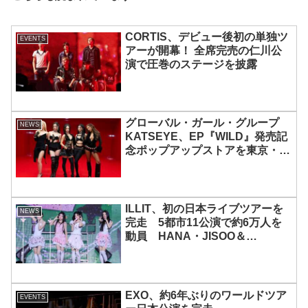
CORTIS、デビュー後初の単独ツ
EVENTS
アーが開幕！ 全席完売の仁川公
演で圧巻のステージを披露
グローバル・ガール・グループ
NEWS
KATSEYE、EP『WILD』発売記
念ポップアップストアを東京・原
宿で開催 限定グッズも登場
ILLIT、初の日本ライブツアーを
NEWS
完走 5都市11公演で約6万人を
動員 HANA・JISOO＆
MOMOKAとのスペシャルコラボ
も実現
EXO、約6年ぶりのワールドツア
EVENTS