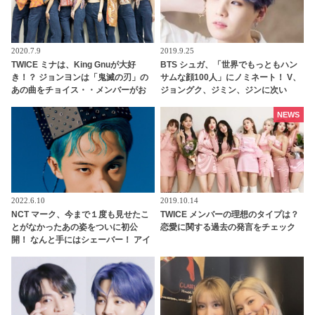
2020.7.9
2019.9.25
TWICE ミナは、King Gnuが大好
BTS シュガ、「世界でもっともハン
き！？ ジョンヨンは「鬼滅の刃」の
サムな顔100人」にノミネート！ V、
あの曲をチョイス・・メンバーがお
ジョングク、ジミン、ジンに次い
すすめの曲をシェア
で、グループから5人目
NEWS
2022.6.10
2019.10.14
NCT マーク、今まで１度も見せたこ
TWICE メンバーの理想のタイプは？
とがなかったあの姿をついに初公
恋愛に関する過去の発言をチェック
開！ なんと手にはシェーバー！ アイ
ドルのそんな姿見てもいいの・・？
貴重すぎるシーンに歓喜