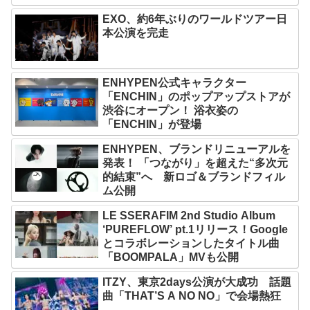
EXO、約6年ぶりのワールドツアー日
本公演を完走
ENHYPEN公式キャラクター
「ENCHIN」のポップアップストアが
渋谷にオープン！ 浴衣姿の
「ENCHIN」が登場
ENHYPEN、ブランドリニューアルを
発表！ 「つながり」を超えた“多次元
的結束”へ 新ロゴ＆ブランドフィル
ム公開
LE SSERAFIM 2nd Studio Album
‘PUREFLOW’ pt.1リリース！Google
とコラボレーションしたタイトル曲
「BOOMPALA」MVも公開
ITZY、東京2days公演が大成功 話題
曲「THAT’S A NO NO」で会場熱狂