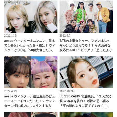
成熟した価値観を告白
2022.10.5
2022.5.7
aespa ウィンター＆ニンニン、日本
BTSの友情タトゥー、ファンはぶっ
で１番おいしかった食べ物は？ ウィ
ちゃけどう思ってる！？ その意外な
ンターは〇〇を「50個完食したい」
反応にJ-HOPEビックリ「思ったより
と大体宣言！ 彼女たちが愛してやま
も…」 … ７人だけのタトゥー計画に
ない日本食とは？
盛り上がるメンバーたちの正直な本
音に期待の声続々
2022.4.29
2022.10.26
aespa ウィンター、渡辺直美のビュ
LE SSERAFIM 宮脇咲良、“２人の父
ーティーアイコンだった！？ ウィン
親”の存在を告白！ 感謝の思い語る
ターに憧れボブにしようとするも
「実の娘のように育ててくれて…」
「私がやったら金太郎」・・伝説ボ
「幸せな人生を送ってきた」センシ
ブはウィンターのかわいさだからこ
ティブな話題にも臆せず堂々とした