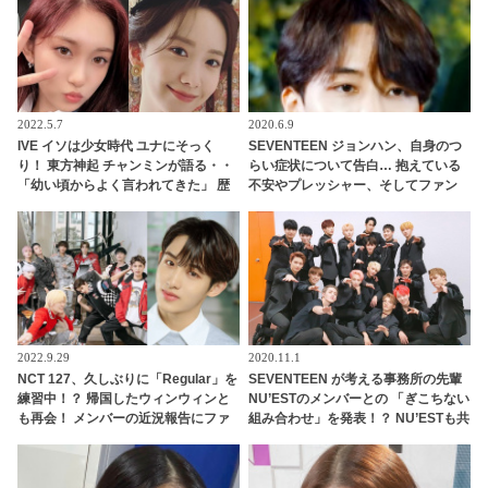
そ成立していたことを渡辺直美が写
姿を見せる彼女に称賛の声
真で証明
2022.5.7
2020.6.9
IVE イソは少女時代 ユナにそっく
SEVENTEEN ジョンハン、自身のつ
り！ 東方神起 チャンミンが語る・・
らい症状について告白… 抱えている
「幼い頃からよく言われてきた」 歴
不安やプレッシャー、そしてファン
代級の天然美人誕生に期待集中
やメンバーへの本音まで… ジョンハ
ンが語った素直な思いにファン涙
2022.9.29
2020.11.1
NCT 127、久しぶりに「Regular」を
SEVENTEEN が考える事務所の先輩
練習中！？ 帰国したウィンウィンと
NU’ESTのメンバーとの 「ぎこちない
も再会！ メンバーの近況報告にファ
組み合わせ」を発表！？ NU’ESTも共
ン興味津々
感！ 気になるその組み合わせと実態
は・・・