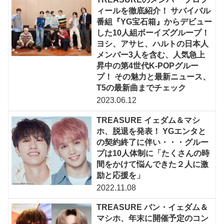
ィールを徹底紹介！ サバイバル
番組『YG宝石箱』からデビュー
した10人組ボーイズグループ！
ヨシ、アサヒ、ハルトの日本人
メンバー3人を含む、人気急上
昇中の第4世代K-POPグルー
プ！ その魅力と最新ニュース、
T5の最新曲までチェック
2023.06.12
TREASURE イェダム＆マシ
ホ、脱退を発表！ YGエンタと
の契約終了に伴い・・・グルー
プは10人体制に「たくさんの時
間をかけて悩んできた２人に激
励と応援を」
2022.11.08
TREASURE バン・イェダム＆
マシホ、年末に開催予定のコン