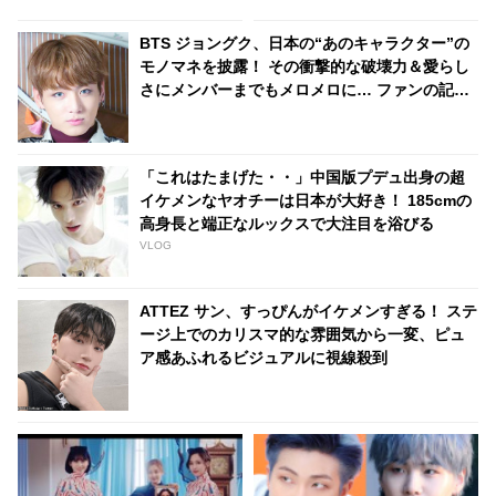
ファンがその理由を推測
BTS ジョングク、日本の“あのキャラクター”の
モノマネを披露！ その衝撃的な破壊力＆愛らし
さにメンバーまでもメロメロに… ファンの記憶
に一生残ることとなったジョングクのまさかの
モノマネとは
「これはたまげた・・」中国版プデュ出身の超
イケメンなヤオチーは日本が大好き！ 185cmの
高身長と端正なルックスで大注目を浴びる
VLOG
ATTEZ サン、すっぴんがイケメンすぎる！ ステ
ージ上でのカリスマ的な雰囲気から一変、ピュ
ア感あふれるビジュアルに視線殺到