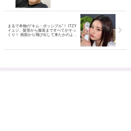
まるで本物の“キム・ポッシブル”！ ITZY
イェジ、髪形から服装まですべてがそっ
くり！ 画面から飛び出して来たかのよう
な再現度で注目殺到