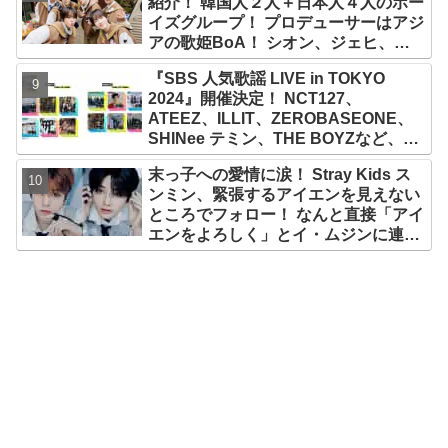
紹介！ 韓国人２人＋日本人４人のボー
イズグループ！ プロデューサーはアジ
アの歌姫BoA！ シオン、ジェヒ、リ
ク、ユウシ、リョウ、サクヤの魅力を
『SBS 人気歌謡 LIVE in TOKYO
徹底解説
2024』開催決定！ NCT127、
ATEEZ、ILLIT、ZEROBASEONE、
SHINee テミン、THE BOYZなど、豪
華アーティスト出演決定！ 10月12
末っ子への愛情に涙！ Stray Kids ス
日・13日、さいたまスーパーアリーナ
ンミン、緊張するアイエンを見えない
にて
ところでフォロー！ なんと直接「アイ
エンをよろしく」とイ・ムジンに連
絡… 愛にあふれたエピソードにファン
感動