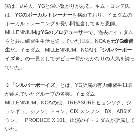
実はこの4人、YGと深い繋がりがある。キム・ヨンデ氏
は、
YGのボーカルトレーナー
を務めており、イェダムの
ボーカルトレーニングを長い間担当してきた恩師。
MILLENNIUMは
YGのプロデューサー
で、過去にイェダム
らと共に練習生生活を送っていた旧友。NOAも
元YG練習
生
だ。イェダム、MILLENNIUM、NOAは
「シルバーボー
イズ※」
の一員としてデビュー前からかなりの人気を誇っ
ていた。
※
「シルバーボーイズ」
とは、YG所属の有力練習生11名
が組んでいたグループの名称。イェダム、
MILLENNIUM、NOAの他、TREASURE ヒョンソク、ジ
ュンギュ、ジフン、ドヨン、CIX スンフン、BX、AB6IX
ウン、「PRODUCE X 101」出演のイ・ミダムが所属して
いた。