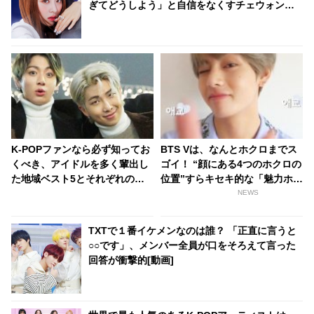
ぎてどうしよう」と自信をなくすチェウォンに
明るい声で「〇〇するしかないでしょ！」とア
ドバイス・・ 自己肯定感を高めてくれる言葉に
くぎづけ「友達になりたい」
K-POPファンなら必ず知ってお
BTS Vは、なんとホクロまでス
くべき、アイドルを多く輩出し
ゴイ！ “顔にある4つのホクロの
た地域ベスト5とそれぞれの特
位置”すらキセキ的な「魅力ホク
徴が明らかに！ あなたの推しの
ロ」とは？
NEWS
出身地はどんなところ？
TXTで１番イケメンなのは誰？ 「正直に言うと
○○です」、メンバー全員が口をそろえて言った
回答が衝撃的[動画]