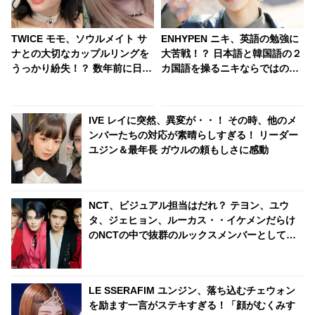
TWICE モモ、ソウルメイト サ
ENHYPEN ニキ、英語の勉強に
ナとの大切なカップルリングを
大苦戦！？ 日本語と韓国語の２
うっかり紛失！？ 数年前に日本
カ国語を操るニキならではの悩
で買った大切な指輪だったの
みとは？
に・・その後、まさかの展開に
ビックリ
IVE レイに突然、異変が・・！ その時、他のメ
ンバーたちの対応が素晴らしすぎる！ リーダー
ユジン＆最年長 ガウルの頼もしさに感動
NCT、ビジュアル担当はだれ？ テヨン、ユウ
タ、ジェヒョン、ルーカス・・イケメンだらけ
のNCTの中で抜群のルックスメンバーとして
堂々の１位に輝いたのは？
LE SSERAFIM ユンジン、落ち込むチェウォン
を励ます一言がステキすぎる！「顔がむくみす