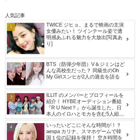
人気記事
TWICE ジヒョ、まるで映画の主演
女優みたい！ ツインテール姿で透
明感あふれる魅力を大放出[写真あ
り]
BTS（防弾少年団）V＆ジミンはど
んな高校生だった？ 同級生のOh
My Girlスンヒが2人の過去を語る
ILLIT のメンバーとプロフィールを
紹介！ HYBEオーディション番組
『R U Next？』から誕生した、日
本人のイロハとモカを含む5人組ガ
ールズグループ！ デビュー曲
いったいどこにそんな時間が！？
「Magnetic」がいきなりの大ヒッ
aespa カリナ、スマホゲームで韓
ト
国１位の記録を保持！ 空き時間を