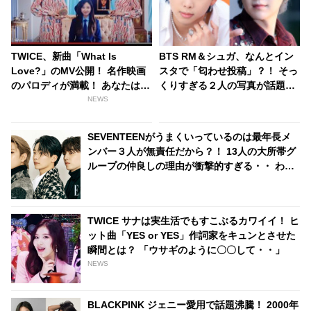
TWICE、新曲「What Is
BTS RM＆シュガ、なんとイン
Love?」のMV公開！ 名作映画
スタで「匂わせ投稿」？！ そっ
のパロディが満載！ あなたはい
くりすぎる２人の写真が話題
くつわかる？[動画あり]
に・・ 全く同じ場所、同じ角度
NEWS
から撮影されている徹底的な匂
わせぶりにファンも爆笑
SEVENTEENがうまくいっているのは最年長メ
ンバー３人が無責任だから？！ 13人の大所帯グ
ループの仲良しの理由が衝撃的すぎる・・ わち
ゃわちゃ感満載なセブチならではの秘訣に大爆
笑
TWICE サナは実生活でもすこぶるカワイイ！ ヒ
ット曲「YES or YES」作詞家をキュンとさせた
瞬間とは？ 「ウサギのように〇〇して・・」
NEWS
BLACKPINK ジェニー愛用で話題沸騰！ 2000年