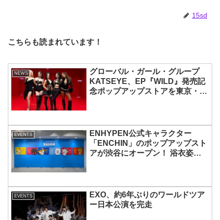
ウ、サクヤの魅力を徹底解説
15sd
こちらも読まれています！
グローバル・ガール・グループ
NEWS
KATSEYE、EP『WILD』発売記
念ポップアップストアを東京・原
宿で開催 限定グッズも登場
ENHYPEN公式キャラクター
EVENTS
「ENCHIN」のポップアップスト
アが渋谷にオープン！ 浴衣姿の
「ENCHIN」が登場
EXO、約6年ぶりのワールドツア
EVENTS
ー日本公演を完走