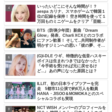
プ！ デビュー曲「Magnetic」がいき
いったいどこにそんな時間が！？
なりの大ヒット
aespa カリナ、スマホゲームで韓国１
位の記録を保持！ 空き時間を使って１
万回ものミニゲームをクリア「芸能人
たちが時間がないと言っているのは全
BTS（防弾少年団）新曲「Dream
部嘘」
Glow」発表、Charli XCXとのコラボ
にファン歓喜！ そして...共同制作者が
明かすジミンへの思い「彼の夢、そし
て彼の絶望から生まれた歌」
(G)I-DLE ウギ、特徴的な低音ハスキー
ボイスは生まれつきではなかった！
「今手術を受ければ元に戻せるけ
ど...」 あの声になった原因とは？
ILLIT、初の日本ライブツアーを完
走 5都市11公演で約6万人を動員
HANA・JISOO＆MOMOKAとのスペ
シャルコラボも実現
NCT WISH メンバーのプロフィールを