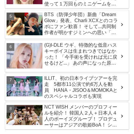
使って１万回ものミニゲームをク
リア「芸能人たちが時間がないと
BTS（防弾少年団）新曲「Dream
言っているのは全部嘘」
Glow」発表、Charli XCXとのコラ
ボにファン歓喜！ そして...共同制
作者が明かすジミンへの思い「彼
の夢、そして彼の絶望から生まれ
た歌」
(G)I-DLE ウギ、特徴的な低音ハス
キーボイスは生まれつきではなか
った！ 「今手術を受ければ元に戻
せるけど...」 あの声になった原因
とは？
ILLIT、初の日本ライブツアーを完
走 5都市11公演で約6万人を動
員 HANA・JISOO＆MOMOKAと
のスペシャルコラボも実現
NCT WISH メンバーのプロフィー
ルを紹介！ 韓国人２人＋日本人４
人のボーイズグループ！ プロデュ
ーサーはアジアの歌姫BoA！ シオ
ン、ジェヒ、リク、ユウシ、リョ