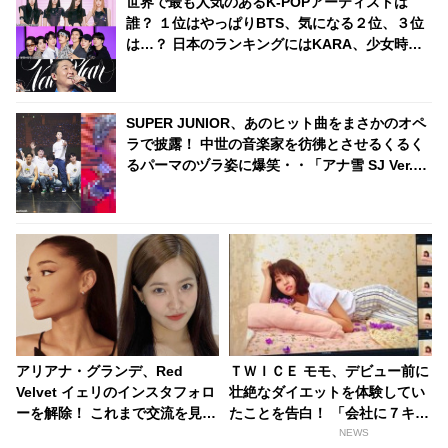
世界で最も人気のあるK-POPアーティストは
誰？ １位はやっぱりBTS、気になる２位、３位
は…？ 日本のランキングにはKARA、少女時代
もランクイン！ 各国の個性あふれるデータに注
目殺到
SUPER JUNIOR、あのヒット曲をまさかのオペ
ラで披露！ 中世の音楽家を彷彿とさせるくるく
るパーマのヅラ姿に爆笑・・「アナ雪 SJ Ver.」
に続く伝説のステージが更新
アリアナ・グランデ、Red
ＴＷＩＣＥ モモ、デビュー前に
Velvet イェリのインスタフォロ
壮絶なダイエットを体験してい
ーを解除！ これまで交流を見せ
たことを告白！ 「会社に７キロ
ていたのに・・ 一体なぜ！？
やせろって言われて・・」
NEWS