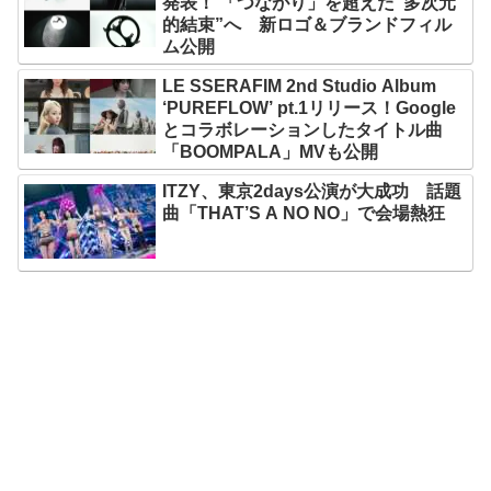
発表！ 「つながり」を超えた“多次元
的結束”へ 新ロゴ＆ブランドフィル
ム公開
LE SSERAFIM 2nd Studio Album
‘PUREFLOW’ pt.1リリース！Google
とコラボレーションしたタイトル曲
「BOOMPALA」MVも公開
ITZY、東京2days公演が大成功 話題
曲「THAT’S A NO NO」で会場熱狂