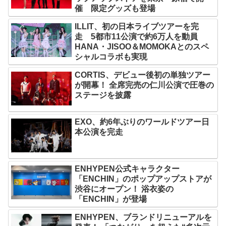
催 限定グッズも登場
ILLIT、初の日本ライブツアーを完
走 5都市11公演で約6万人を動員
HANA・JISOO＆MOMOKAとのスペ
シャルコラボも実現
CORTIS、デビュー後初の単独ツアー
が開幕！ 全席完売の仁川公演で圧巻の
ステージを披露
EXO、約6年ぶりのワールドツアー日
本公演を完走
ENHYPEN公式キャラクター
「ENCHIN」のポップアップストアが
渋谷にオープン！ 浴衣姿の
「ENCHIN」が登場
ENHYPEN、ブランドリニューアルを