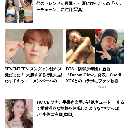
代のトレンドが再燃・・ 夏にぴったりの「ベリ
ーチェーン」に注目[写真]
SEVENTEEN スングァンはキス
BTS（防弾少年団）新曲
魔だった！ 大胆すぎる行動に思
「Dream Glow」発表、Charli
わずドキッ・・メンバーへの愛
XCXとのコラボにファン歓喜！
情表現が超かわいい
そして…共同制作者が明かすジ
NEWS
ミンへの思い「彼の夢、そして
彼の絶望から生まれた歌」
TWICE サナ、手書き文字が超絶キュート！ まる
で愛嬌満点な性格を体現したような“サナっぽ
い”字体に注目[動画]