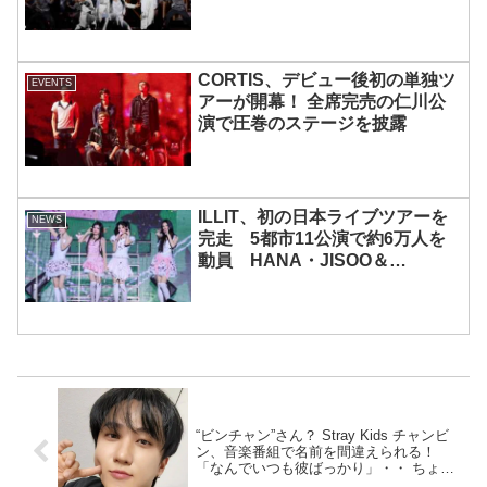
CORTIS、デビュー後初の単独ツ
EVENTS
アーが開幕！ 全席完売の仁川公
演で圧巻のステージを披露
ILLIT、初の日本ライブツアーを
NEWS
完走 5都市11公演で約6万人を
動員 HANA・JISOO＆
MOMOKAとのスペシャルコラボ
も実現
“ビンチャン”さん？ Stray Kids チャンビ
ン、音楽番組で名前を間違えられる！
「なんでいつも彼ばっかり」・・ ちょっ
と不憫な瞬間がおもしろかわいい