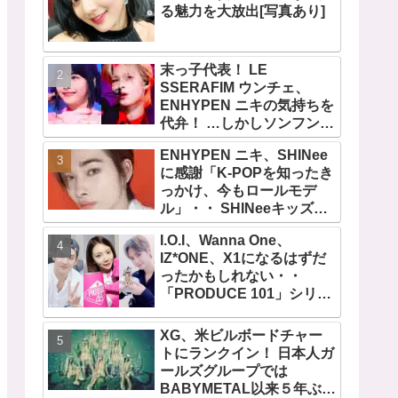
る魅力を大放出[写真あり]
末っ子代表！ LE
SSERAFIM ウンチェ、
ENHYPEN ニキの気持ちを
代弁！ …しかしソンフンは
全否定「うちの末っ子は違
ENHYPEN ニキ、SHINee
います」・・ かわいすぎる
に感謝「K-POPを知ったき
２人の会話に爆笑
っかけ、今もロールモデ
ル」・・ SHINeeキッズと
しての経験を経て６年ぶり
I.O.I、Wanna One、
に東京ドームに帰還した感
IZ*ONE、X1になるはずだ
想は？
ったかもしれない・・
「PRODUCE 101」シリー
ズの不正投票操作で脱落さ
せられた練習生12人の氏名
XG、米ビルボードチャー
が公表
トにランクイン！ 日本人ガ
ールズグループでは
BABYMETAL以来５年ぶり