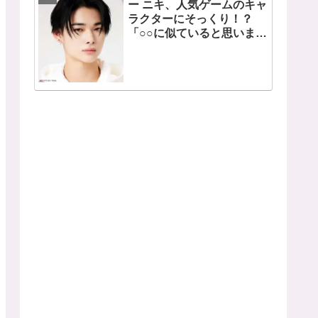
ー ニキ、人気ゲームのキャ
ラクターにそっくり！？
「○○に似ていると思いま
す」と正直な本音を自ら告
白・・ あまりにもそっくり
な見た目にファン大爆笑
「客観的な視点で自分を見
てるねｗｗ」