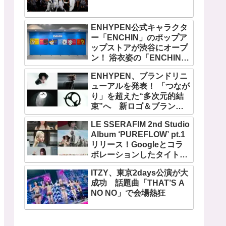
ENHYPEN公式キャラクタ
ー「ENCHIN」のポップア
ップストアが渋谷にオープ
ン！ 浴衣姿の「ENCHIN」
が登場
ENHYPEN、ブランドリニ
ューアルを発表！ 「つなが
り」を超えた“多次元的結
束”へ 新ロゴ＆ブランド
フィルム公開
LE SSERAFIM 2nd Studio
Album ‘PUREFLOW’ pt.1
リリース！Googleとコラ
ボレーションしたタイトル
曲「BOOMPALA」MVも公
ITZY、東京2days公演が大
開
成功 話題曲「THAT’S A
NO NO」で会場熱狂