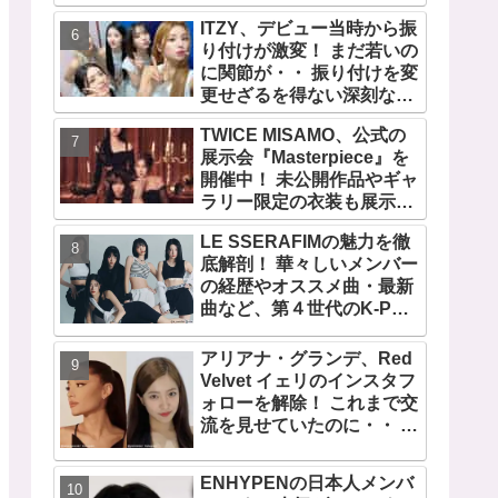
の快挙！ XGのグローバル
ITZY、デビュー当時から振
人気が止まらない…「コー
り付けが激変！ まだ若いの
チェラ2025」にも日本人唯
に関節が・・ 振り付けを変
一の出演
更せざるを得ない深刻な問
題とは
TWICE MISAMO、公式の
展示会『Masterpiece』を
開催中！ 未公開作品やギャ
ラリー限定の衣装も展示！
まさに最高傑作な世界に
LE SSERAFIMの魅力を徹
底解剖！ 華々しいメンバー
の経歴やオススメ曲・最新
曲など、第４世代のK-POP
ガールズグループをリード
する彼女たちのスゴさと
アリアナ・グランデ、Red
は？
Velvet イェリのインスタフ
ォローを解除！ これまで交
流を見せていたのに・・ 一
体なぜ！？ ファンがその理
由を推測
ENHYPENの日本人メンバ