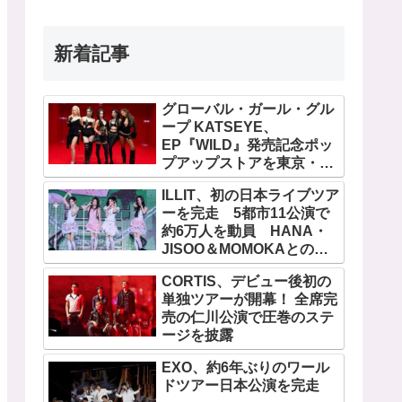
新着記事
グローバル・ガール・グル
ープ KATSEYE、
EP『WILD』発売記念ポッ
プアップストアを東京・原
宿で開催 限定グッズも登
ILLIT、初の日本ライブツア
場
ーを完走 5都市11公演で
約6万人を動員 HANA・
JISOO＆MOMOKAとのス
ペシャルコラボも実現
CORTIS、デビュー後初の
単独ツアーが開幕！ 全席完
売の仁川公演で圧巻のステ
ージを披露
EXO、約6年ぶりのワール
ドツアー日本公演を完走