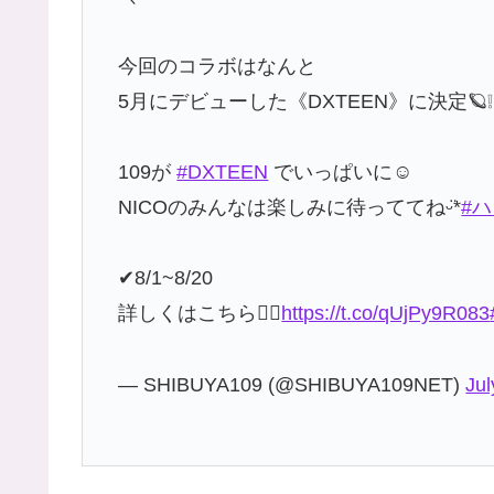
今回のコラボはなんと
5月にデビューした《DXTEEN》に決定🪐❕
109が
#DXTEEN
でいっぱいに☺️
NICOのみんなは楽しみに待っててねᵕ̈*
#ハ
✔︎︎︎︎8/1~8/20
詳しくはこちら👇🏻
https://t.co/qUjPy9R083
— SHIBUYA109 (@SHIBUYA109NET)
Jul