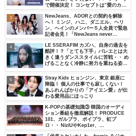
で開催決定！ コンセプトは“愛のカケ
ラ”！？ 14日には新アルバム
NewJeans、ADORとの契約を解除
『AMORTAGE』もリリース
へ！ ミンジ、ハニ、ダニエル、ヘリ
ン、ヘインのメンバー５人全員で緊急
記者会見！「NewJeans never
dies!」と微笑みの宣言！ ADOR側、
LE SSERAFIM カズハ、自身の過去を
2029年まで契約有効と主張
酷評！？「とても下手」バレエとは大
きく違うダンススタイルに苦戦・・ め
げることなく冷静に努力を重ねる姿に
称賛の声続々
Stray Kids ヒョンジン、東京 銀座に
降臨！ 個人の仕事でも寂しくない！
あふれんばかりの「アイエン愛」が伝
わる愛用品にほっこり
K-POPの基礎知識③ 韓国のオーディ
ション番組を徹底解説！ PRODUCE
101、ガルプラ、ボイプラ、虹プ
ロ・・ NiziUやKep1er、
ZEROBASEONEら人気グループが