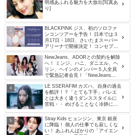
明感あふれる魅力を大放出[写真あ
り]
BLACKPINK ジス、初のソロファ
ンコンツアーを予告！ 日本では３
月17日・18日、さいたまスーパー
アリーナで開催決定！ コンセプト
は“愛のカケラ”！？ 14日には新ア
NewJeans、ADORとの契約を解除
ルバム『AMORTAGE』もリリース
へ！ ミンジ、ハニ、ダニエル、ヘ
リン、ヘインのメンバー５人全員
で緊急記者会見！「NewJeans
never dies!」と微笑みの宣言！
LE SSERAFIM カズハ、自身の過去
ADOR側、2029年まで契約有効と
を酷評！？「とても下手」バレエ
主張
とは大きく違うダンススタイルに
苦戦・・ めげることなく冷静に努
力を重ねる姿に称賛の声続々
Stray Kids ヒョンジン、東京 銀座
に降臨！ 個人の仕事でも寂しくな
い！ あふれんばかりの「アイエン