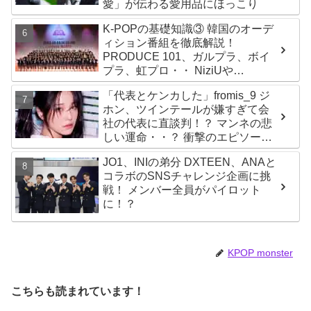
愛」が伝わる愛用品にほっこり
K-POPの基礎知識③ 韓国のオーデ
ィション番組を徹底解説！
PRODUCE 101、ガルプラ、ボイ
プラ、虹プロ・・ NiziUや
Kep1er、ZEROBASEONEら人気
「代表とケンカした」fromis_9 ジ
グループが続々と誕生！ JO1や
ホン、ツインテールが嫌すぎて会
INI、ME:Iを生んだ日プまで一挙紹
社の代表に直談判！？ マンネの悲
介
しい運命・・？ 衝撃のエピソード
に爆笑
JO1、INIの弟分 DXTEEN、ANAと
コラボのSNSチャレンジ企画に挑
戦！ メンバー全員がパイロット
に！？
KPOP monster
こちらも読まれています！