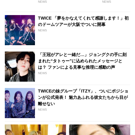
トと濁りのない澄んだ瞳に、引
ンが擁護！ ファンを最優先に考
NEWS
NEWS
き込まれるONCEが続出
える彼の姿勢に称賛の嵐
TWICE 「夢をかなえてくれて感謝します！」初
のドームツアーが大阪でついに開幕
NEWS
「王冠がアレと一緒だ…」ジョングクの手に刻
まれた“タトゥー”に込められたメッセージと
は？ ファンによる見事な推理に感動の声
NEWS
TWICEの妹グループ「ITZY」、ついにポジショ
ンが公式発表！ 魅力あふれる彼女たちから目が
離せない
NEWS