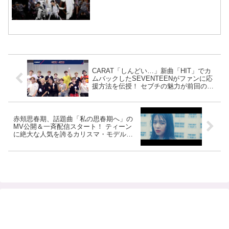
CARAT「しんどい…」新曲「HIT」でカ
ムバックしたSEVENTEENがファンに応
援方法を伝授！ セブチの魅力が前回の全
力・爆笑映像は必見[動画あり]
赤頬思春期、話題曲「私の思春期へ」の
MV公開＆一斉配信スタート！ ティーン
に絶大な人気を誇るカリスマ・モデル、
横田真悠が雨に打たれ熱演