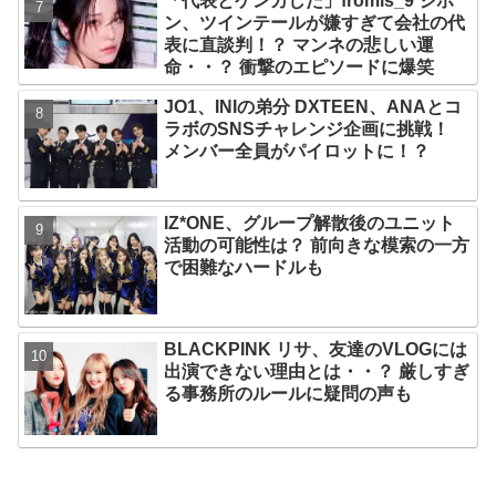
「代表とケンカした」fromis_9 ジホ
続々と誕生！ JO1やINI、ME:Iを生ん
ン、ツインテールが嫌すぎて会社の代
だ日プまで一挙紹介
表に直談判！？ マンネの悲しい運
命・・？ 衝撃のエピソードに爆笑
JO1、INIの弟分 DXTEEN、ANAとコ
ラボのSNSチャレンジ企画に挑戦！
メンバー全員がパイロットに！？
IZ*ONE、グループ解散後のユニット
活動の可能性は？ 前向きな模索の一方
で困難なハードルも
BLACKPINK リサ、友達のVLOGには
出演できない理由とは・・？ 厳しすぎ
る事務所のルールに疑問の声も