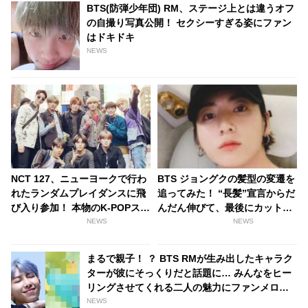
BTS(防弾少年団) RM、ステージ上とは違うオフ
の自撮り写真公開！ セクシーすぎる姿にファン
はドキドキ
NEWS
NCT 127、ニューヨークで行わ
BTS ジョングクの髪型の変遷を
れたランダムプレイダンスに飛
追ってみた！ “長髪”宣言からだ
び入り参加！ 本物のK-POPスタ
んだん伸びて、最後にカットす
ーの登場に地元民は大興奮[動画
るまでの軌跡を写真でチェック
NEWS
NEWS
あり]
まるで親子！ ？ BTS RMが生み出したキャラク
ターが彼にそっくりだと話題に… みんなをヒー
リングさせてくれる二人の魅力にファンメロメ
ロ
NEWS