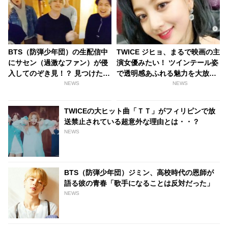
BTS（防弾少年団）の生配信中
TWICE ジヒョ、まるで映画の主
にサセン（過激なファン）が侵
演女優みたい！ ツインテール姿
入してのぞき見！？ 見つけたフ
で透明感あふれる魅力を大放出
ァンたちが激怒
[写真あり]
NEWS
NEWS
TWICEの大ヒット曲「ＴＴ」がフィリピンで放
送禁止されている超意外な理由とは・・？
NEWS
BTS（防弾少年団）ジミン、高校時代の恩師が
語る彼の青春「歌手になることは反対だった」
NEWS