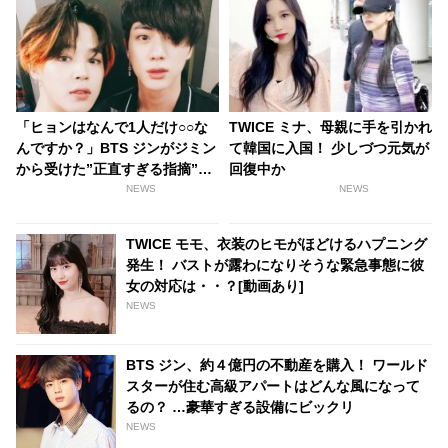
「ヒョンはなんで1人だけ○○な
TWICE ミナ、母親に手を引かれ
んですか？」BTS ジンがジミン
て韓国に入国！ 少しづつ元気が
から受けた”正直すぎる指摘”に
回復中か
爆笑！ ジン本人も自覚済み
NEWS
NEWS
の”やめられないクセ”とは？ 弟
の言うことを素直に受け止める
TWICE モモ、衣装のヒモがほどけるハプニング
ジンの人柄にも注目
発生！ バストが露わになりそうな緊急事態に彼
女の対応は・・？[動画あり]
NEWS
BTS ジン、約４億円の不動産を購入！ ワールド
スターが住む高級アパートはどんな風になって
るの？ …豪華すぎる設備にビックリ
NEWS