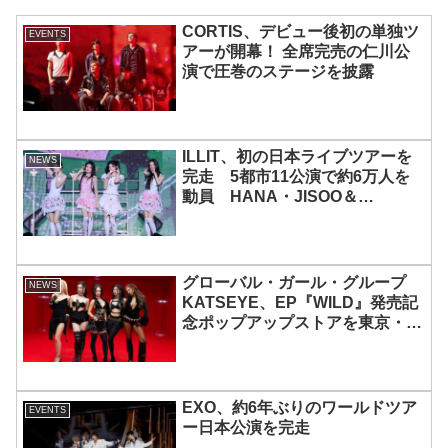
CORTIS、デビュー後初の単独ツ
EVENTS
アーが開幕！ 全席完売の仁川公
演で圧巻のステージを披露
ILLIT、初の日本ライブツアーを
NEWS
完走 5都市11公演で約6万人を
動員 HANA・JISOO＆
MOMOKAとのスペシャルコラボ
も実現
グローバル・ガール・グループ
NEWS
KATSEYE、EP『WILD』発売記
念ポップアップストアを東京・原
宿で開催 限定グッズも登場
EXO、約6年ぶりのワールドツア
EVENTS
ー日本公演を完走