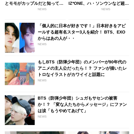
とモモがカップルだと知ってい
IZ*ONE、ハ・ソンウンなど超豪
た？ 2017年のバラエティー番
華K-POPアーティストが出演決
NEWS
NEWS
組での“意味深発言”が話題
定
に・・[動画あり]
「個人的に日本が好きです！」日本好きをアピ
ールする超有名スター3人を紹介！ BTS、EXO
からはあの人が・・
NEWS
もしBTS（防弾少年団）のメンバーが90年代の
アニメの主人公だったら！？ ファンが描いたレ
トロなイラストがカワイイと話題に
NEWS
BTS（防弾少年団）シュガもサセンの被害
か！？ 「変な人たちからメッセージ」にファン
は涙「もうやめてあげて」
NEWS