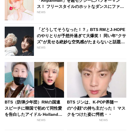
「Anpanman」を超セクシーにパフォーマン
ス！ フリースタイルのホットなダンスにファン
悶絶
NEWS
「どうしてそうなった！？」BTS RMとJ-HOPE
のやりとりが予想外過ぎて大爆笑！ 同い年“クサ
ズ”が見せる絶妙な空気感がたまらないと話題
「完全に2人のペースだわ」
NEWS
BTS（防弾少年団）RMの国連
BTS ジンは、K-POP界随一
スピーチに韓国で初めて同性愛
の“小顔”の持ち主だった！ マス
を告白したアイドル Hollandが
クをつけた姿に愕然・・
感謝！ 「彼に感謝し、もっとフ
NEWS
NEWS
ァンになりました」