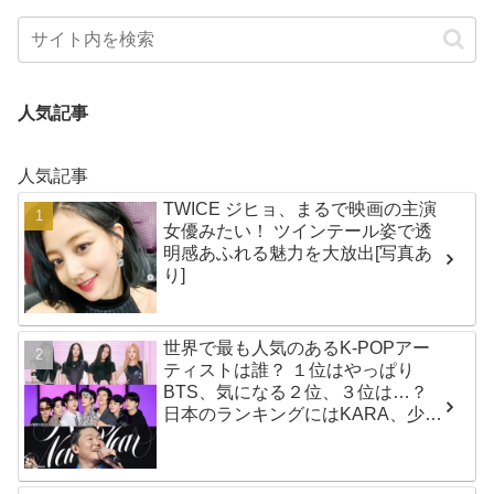
人気記事
人気記事
TWICE ジヒョ、まるで映画の主演
女優みたい！ ツインテール姿で透
明感あふれる魅力を大放出[写真あ
り]
世界で最も人気のあるK-POPアー
ティストは誰？ １位はやっぱり
BTS、気になる２位、３位は…？
日本のランキングにはKARA、少女
時代もランクイン！ 各国の個性あ
ふれるデータに注目殺到