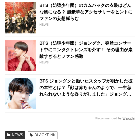
BTS（防弾少年団）のカムバックの衣装はどん
な風になる？ 超豪華なアクセサリーをヒントに
ファンの妄想膨らむ
NEWS
BTS（防弾少年団）ジョングク、突然コンサー
ト中にコンタクトレンズを外す！ その理由が素
敵すぎるとファン感激
NEWS
BTS ジョングクと働いたスタッフが明かした彼
の本性とは？「顔は赤ちゃんのようで、一生忘
れられないような香りがしました」ジョングク
に魅了されたダンサーのコメントにファン興味
津々
Recommended by
NEWS
BLACKPINK