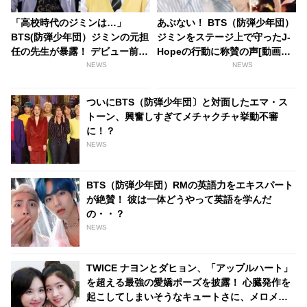
「高校時代のジミンは…」
あぶない！ BTS（防弾少年団）
BTS(防弾少年団）ジミンの元担
ジミンをステージ上で守ったJ-
任の先生が暴露！ デビュー前は
Hopeの行動に称賛の声[動画あ
どんな少年だった…？
り]
NEWS
NEWS
ついにBTS（防弾少年団〕と対面したエマ・ス
トーン、興奮しすぎてメチャクチャ挙動不審
に！？
NEWS
BTS（防弾少年団）RMの英語力をエキスパート
が絶賛！ 彼は一体どうやって英語を学んだ
の・・？
NEWS
TWICE ナヨンとダヒョン、「アップルハート」
を超える最強の愛嬌ポーズを披露！ 心臓発作を
起こしてしまいそうなキュートさに、メロメロ