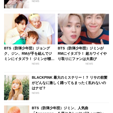
になるファンが続出[動画あり]
NEWS
BTS（防弾少年団）ジョング
BTS（防弾少年団）ジミンが
ク、ジン、RMが手を組んでジ
RMにイタズラ！ 超カワイイや
ミンにイタズラ！ ジミンが標的
り取りにファンは大喜び
にされた理由とは・・
NEWS
NEWS
BLACKPINK 最大のミステリー！？ リサの前髪
がどんなに激しく踊ってもまったく乱れないの
はナゼ？
NEWS
BTS（防弾少年団）ジミン、人気曲