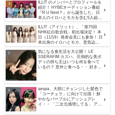
ILLIT のメンバーとプロフィールを
紹介！ HYBEオーディション番組
『R U Next？』から誕生した、日
本人のイロハとモカを含む5人組ガ
ールズグループ！ デビュー曲
ILLIT（アイリット）、「第75回
「Magnetic」がいきなりの大ヒッ
NHK紅白歌合戦」初出場決定！ 本
ト
日（11/19）発表会見にも参加！ 日
本出身のイロハとモカ、意気込み
を語る「ずっと夢見てたステー
気になる食生活を大公開！ LE
ジ…嬉しくて光栄」
SSERAFIM カズハ、圧倒的な美ボ
ディの持ち主はいつも何を食べて
いるの？ 意外と食べる・・ 好きな
ものを食べつつ健康を維持する方
法とは？
aespa、大胆にチェンジした髪色で
「コーチェラ」に向けて出国！ 鮮
やかなパープルにアッシュグレ
イ・・ 「二次元感増してる」 アバ
ターと完全一致のその姿に悶絶