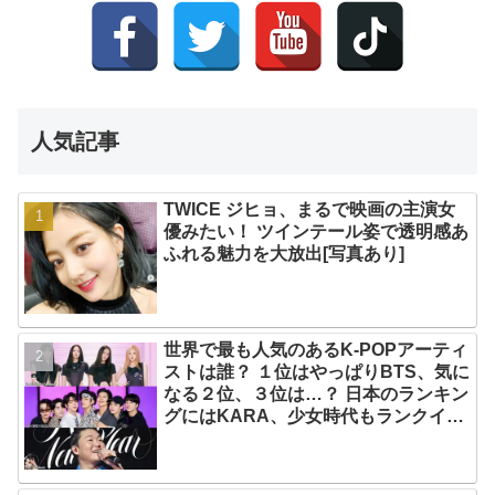
人気記事
TWICE ジヒョ、まるで映画の主演女
優みたい！ ツインテール姿で透明感あ
ふれる魅力を大放出[写真あり]
世界で最も人気のあるK-POPアーティ
ストは誰？ １位はやっぱりBTS、気に
なる２位、３位は…？ 日本のランキン
グにはKARA、少女時代もランクイ
ン！ 各国の個性あふれるデータに注目
殺到