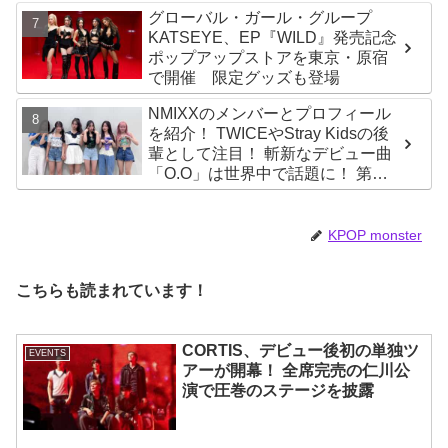
グローバル・ガール・グループ
KATSEYE、EP『WILD』発売記念
ポップアップストアを東京・原宿
で開催 限定グッズも登場
NMIXXのメンバーとプロフィール
を紹介！ TWICEやStray Kidsの後
輩として注目！ 斬新なデビュー曲
「O.O」は世界中で話題に！ 第４
世代を代表する美女ソリュンをは
じめ、全員ビジュアルメンバーと
いわれるその魅力をチェック
KPOP monster
こちらも読まれています！
CORTIS、デビュー後初の単独ツ
EVENTS
アーが開幕！ 全席完売の仁川公
演で圧巻のステージを披露