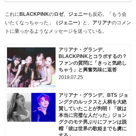
これに
BLACKPINK
の
ロゼ
、
ジェニー
も反応。「もう会
いたくなっちゃった」
（ジェニー）
と、
アリアナ
のコメン
トに乗っかるようなメッセージを送っている。
アリアナ・グランデ、
BLACKPINKとコラボするの？
ファンの質問に「きっと気絶し
ちゃう」と興奮気味に返答
2019.07.25
アリアナ・グランデ、BTS ジョ
ングクのルックスと人柄を大絶
賛していたことが判明！「彼は
本当に完璧な人だった」ジョン
グクのモテ男ぶりにファンは脱
帽「彼は世界の歌姫までも虜に
する」