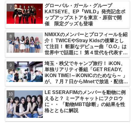
グローバル・ガール・グループ
KATSEYE、EP『WILD』発売記念ポ
ップアップストアを東京・原宿で開
催 限定グッズも登場
NMIXXのメンバーとプロフィールを紹
介！ TWICEやStray Kidsの後輩とし
て注目！ 斬新なデビュー曲「O.O」は
世界中で話題に！ 第４世代を代表する
美女ソリュンをはじめ、全員ビジュア
埼玉・秩父でキャンプ旅行！ iKON、
ルメンバーといわれるその魅力をチェ
単独リアリティ番組「GET READY,
ック
iKON TIME!～iKONICのためなら～ 」
が、７月７日からMnetで放送・配信ス
タート
LE SSERAFIMのメンバーを動物に例
えると？ ミーアキャットにフクロウ
に・・ 「動物MBTI診断」の結果を性
格とともに解説