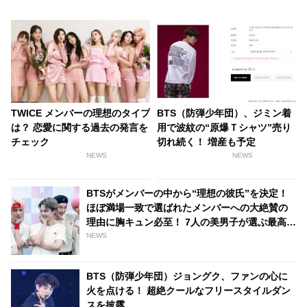
TWICE メンバーの理想のタイプ
BTS（防弾少年団）、ジミン着
は？ 恋愛に関する過去の発言を
用で波紋の“原爆Ｔシャツ”売り
チェック
切れ続く！ 増産も予定
NEWS
NEWS
BTSがメンバーの中から“理想の彼氏”を決定！
ほぼ満場一致で選ばれたメンバーへの大絶賛の
理由に胸キュン必至！ 7人の美男子が選ぶ最高の
男とは？「彼女にも優しくしてくれると思う」
NEWS
BTS（防弾少年団）ジョングク、ファンの心に
火を点ける！ 超絶クールなフリースタイルダン
スを披露