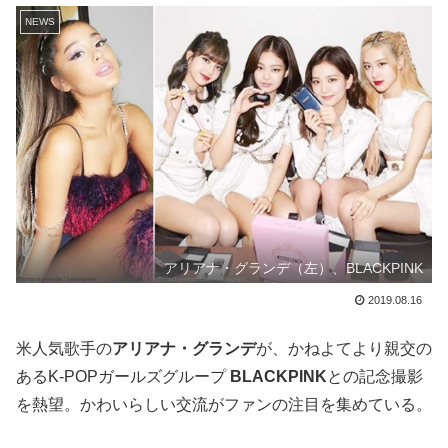
NEWS
アリアナ・グランデ（左）、BLACKPINK
2019.08.16
米人気歌手の
アリアナ・グランデ
が、かねよてより親交の
あるK-POPガールズグループ
BLACKPINK
との記念撮影
を熱望。かわいらしい交流がファンの注目を集めている。