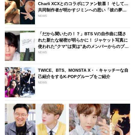
に
Charli XCXとのコラボにファン歓喜！ そして…
共同制作者が明かすジミンへの思い「彼の夢、
そして彼の絶望から生まれた歌」
NEWS
「だから聞いたの！？」BTS Vの自作曲に隠さ
れた新たな秘密が明らかに！ ジャケット写真に
使われた”クマ”は実は”あのメンバーからのプレ
ゼント”だった…！ VLIVEでの発言の真相も判明
NEWS
TWICE、BTS、MONSTA X・・キャッチーな自
己紹介をするK-POPグループをご紹介
NEWS