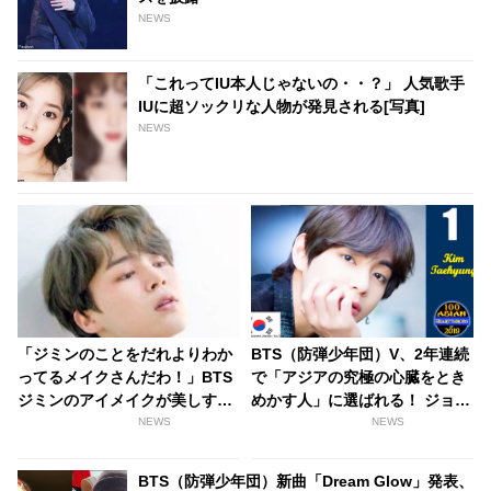
NEWS
「これってIU本人じゃないの・・？」 人気歌手
IUに超ソックリな人物が発見される[写真]
NEWS
「ジミンのことをだれよりわか
BTS（防弾少年団）V、2年連続
ってるメイクさんだわ！」BTS
で「アジアの究極の心臓をとき
ジミンのアイメイクが美しすぎ
めかす人」に選ばれる！ ジョン
る…！ ジミンの魅力を完璧に引
グク＆ジンもトップ５にランク
NEWS
NEWS
き出すメイクテクニックに脱
イン
帽…その妖艶さの秘訣が明らか
BTS（防弾少年団）新曲「Dream Glow」発表、