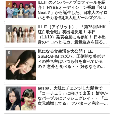
ILLIT のメンバーとプロフィールを紹
介！ HYBEオーディション番組『R U
Next？』から誕生した、日本人のイロ
ハとモカを含む5人組ガールズグルー
プ！ デビュー曲「Magnetic」がいき
ILLIT（アイリット）、「第75回NHK
なりの大ヒット
紅白歌合戦」初出場決定！ 本日
（11/19）発表会見にも参加！ 日本出
身のイロハとモカ、意気込みを語る
「ずっと夢見てたステージ…嬉しくて
気になる食生活を大公開！ LE
光栄」
SSERAFIM カズハ、圧倒的な美ボデ
ィの持ち主はいつも何を食べている
の？ 意外と食べる・・ 好きなものを
食べつつ健康を維持する方法とは？
aespa、大胆にチェンジした髪色で
「コーチェラ」に向けて出国！ 鮮やか
なパープルにアッシュグレイ・・ 「二
次元感増してる」 アバターと完全一致
のその姿に悶絶