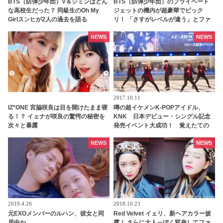
BTS（防弾少年団）V＆ジミンはどん
BTS（防弾少年団）のプライベート
な高校生だった？ 同級生のOh My
ジェットの機内が超豪華でビック
Girlスンヒが2人の過去を語る
リ！ 「さすがレベルが違う」とファ
ン感心
NEWS
NEWS
2017.10.11
IZ*ONE 宮脇咲良は目を開けたまま寝
噂の超イケメンK-POPアイドル、
る！？ イェナが咲良の驚愕の秘密を
KNK 日本デビュー・シングル記念
次々と暴露
発売イベント大成功！ 覚えたての
日本語で‘フラゲ！’とあいさつ
NEWS
NEWS
2019.4.26
2018.10.23
元EXOメンバーのルハン、彼女と同
Red Velvet イェリ、新ヘアカラー披
居中か
露！ さらに大人っぽく変身してファ