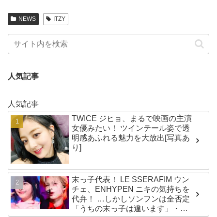
NEWS
ITZY
人気記事
人気記事
TWICE ジヒョ、まるで映画の主演
女優みたい！ ツインテール姿で透
明感あふれる魅力を大放出[写真あ
り]
末っ子代表！ LE SSERAFIM ウン
チェ、ENHYPEN ニキの気持ちを
代弁！ …しかしソンフンは全否定
「うちの末っ子は違います」・・