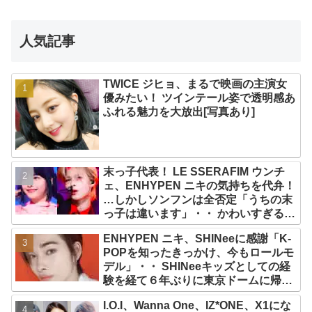
人気記事
TWICE ジヒョ、まるで映画の主演女
優みたい！ ツインテール姿で透明感あ
ふれる魅力を大放出[写真あり]
末っ子代表！ LE SSERAFIM ウンチ
ェ、ENHYPEN ニキの気持ちを代弁！
…しかしソンフンは全否定「うちの末
っ子は違います」・・ かわいすぎる２
人の会話に爆笑
ENHYPEN ニキ、SHINeeに感謝「K-
POPを知ったきっかけ、今もロールモ
デル」・・ SHINeeキッズとしての経
験を経て６年ぶりに東京ドームに帰還
した感想は？
I.O.I、Wanna One、IZ*ONE、X1にな