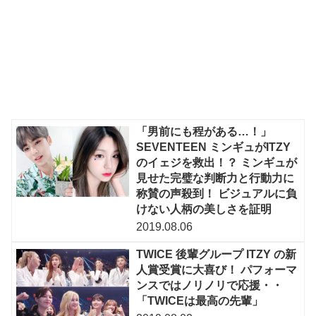
「男前にも程がある…！」
SEVENTEEN ミンギュがITZY
のイェジを救出！？ ミンギュが
見せた完璧な判断力と行動力に
称賛の声殺到！ ビジュアルに負
けない人柄の美しさを証明
2019.08.06
TWICE 後輩グループ ITZY の新
人賞受賞に大喜び！ パフォーマ
ンスではノリノリで応援・・
「TWICEは最高の先輩」