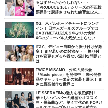
るはずだったかもしれない・・
「PRODUCE 101」シリーズの不正投
票操作で脱落させられた練習生12人の
氏名が公表
XG、米ビルボードチャートにランク
イン！ 日本人ガールズグループでは
BABYMETAL以来５年ぶりの快挙！
XGのグローバル人気が止まらない…
「コーチェラ2025」にも日本人唯一の
ITZY、デビュー当時から振り付けが激
出演
変！ まだ若いのに関節が・・ 振り付
けを変更せざるを得ない深刻な問題と
は
TWICE MISAMO、公式の展示会
『Masterpiece』を開催中！ 未公開作
品やギャラリー限定の衣装も展示！ ま
さに最高傑作な世界に
LE SSERAFIMの魅力を徹底解剖！
華々しいメンバーの経歴やオススメ
曲・最新曲など、第４世代のK-POPガ
ールズグループをリードする彼女たち