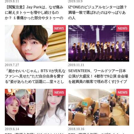
2019.8.11
2019.10.9
【閲覧注意】Jay Parkは、なぜ痛み
IZ*ONEのビジュアルセンターは誰？
に耐えタトゥーを増やし続けるの
満場一致で選ばれたのはやっぱりあ
か？ １番痛かった部分やタトゥーの
の人
意味、始めたキッカケを告白
NEWS
NEWS
2019.7.27
2019.11.11
「超かわいいじゃん」BTS Vが失礼な
SEVENTEEN、ワールドツアー日本
ファンへ見せた“ただ自分自身を愛す
公演が大盛況！ 4都市で9公演 全会場
る”姿があらためて話題に…堂々とし
を超満員の観客で埋め尽くす[ライブ
た態度に世界中のファンが感動「彼
レポート]
から学ぶことがたくさんある」
NEWS
NEWS
2019.6.14
2018.10.16