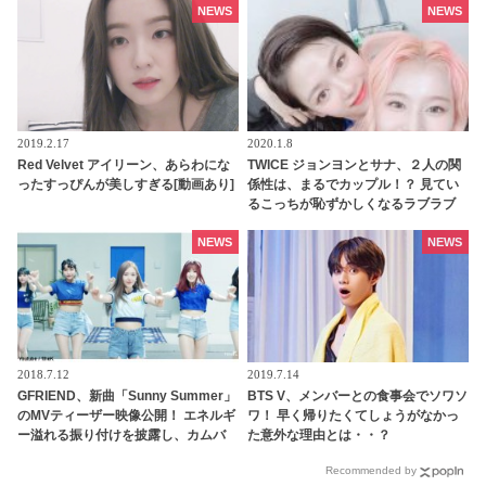
物像に迫る…
NEWS
NEWS
2019.2.17
2020.1.8
Red Velvet アイリーン、あらわにな
TWICE ジョンヨンとサナ、２人の関
ったすっぴんが美しすぎる[動画あり]
係性は、まるでカップル！？ 見てい
るこっちが恥ずかしくなるラブラブ
なスキンシップに、ONCE悶絶
NEWS
NEWS
2018.7.12
2019.7.14
GFRIEND、新曲「Sunny Summer」
BTS V、メンバーとの食事会でソワソ
のMVティーザー映像公開！ エネルギ
ワ！ 早く帰りたくてしょうがなかっ
ー溢れる振り付けを披露し、カムバ
た意外な理由とは・・？
ックへの期待高まる
Recommended by