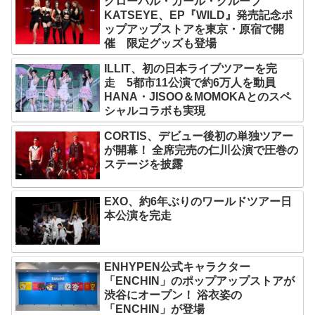
グローバル・ガール・グループ
KATSEYE、EP『WILD』発売記念ポ
ップアップストアを東京・原宿で開
催 限定グッズも登場
ILLIT、初の日本ライブツアーを完
走 5都市11公演で約6万人を動員
HANA・JISOO＆MOMOKAとのスペ
シャルコラボも実現
CORTIS、デビュー後初の単独ツアー
が開幕！ 全席完売の仁川公演で圧巻の
ステージを披露
EXO、約6年ぶりのワールドツアー日
本公演を完走
ENHYPEN公式キャラクター
「ENCHIN」のポップアップストアが
渋谷にオープン！ 浴衣姿の
「ENCHIN」が登場