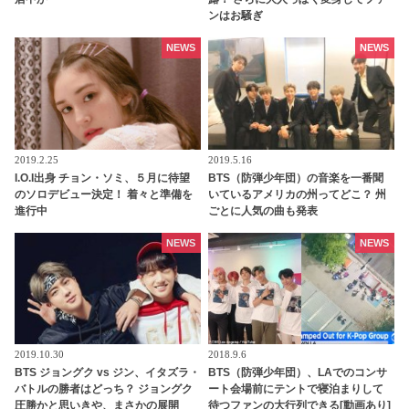
ンはお騒ぎ
NEWS
NEWS
2019.2.25
2019.5.16
I.O.I出身 チョン・ソミ、５月に待望
BTS（防弾少年団）の音楽を一番聞
のソロデビュー決定！ 着々と準備を
いているアメリカの州ってどこ？ 州
進行中
ごとに人気の曲も発表
NEWS
NEWS
2019.10.30
2018.9.6
BTS ジョングク vs ジン、イタズラ・
BTS（防弾少年団）、LAでのコンサ
バトルの勝者はどっち？ ジョングク
ート会場前にテントで寝泊まりして
圧勝かと思いきや、まさかの展開
待つファンの大行列できる[動画あり]