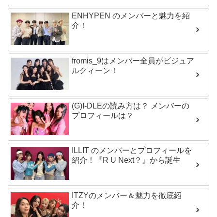
ENHYPEN のメンバーと魅力を紹
介！
fromis_9はメンバー全員がビジュア
ルクィーン！
(G)I-DLEの読み方は？ メンバーの
プロフィールは？
ILLIT のメンバーとプロフィールを
紹介！『R U Next？』から誕生
ITZYのメンバー＆魅力を徹底紹
介！