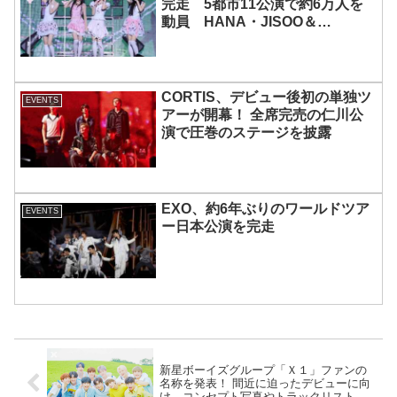
完走 5都市11公演で約6万人を
動員 HANA・JISOO＆
MOMOKAとのスペシャルコラボ
も実現
CORTIS、デビュー後初の単独ツ
EVENTS
アーが開幕！ 全席完売の仁川公
演で圧巻のステージを披露
EXO、約6年ぶりのワールドツア
EVENTS
ー日本公演を完走
新星ボーイズグループ「Ｘ１」ファンの
名称を発表！ 間近に迫ったデビューに向
け、コンセプト写真やトラックリストな