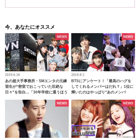
今、あなたにオススメ
NEWS
NEWS
2019.6.26
2019.8.5
あの超大手事務所・SMエンタの元練
BTSにアンケート！「最高のハグを
習生が“密室でおこっていた壮絶な
してくれるメンバーはだれ？」1位に
日々”を告白…「30年学校に通うほう
輝いたのはやっぱり“あのメンバ
がマシです」
ー”だった…！ 揺るがないメンバー愛
にファン感動
NEWS
NEWS