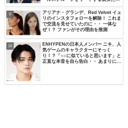
のスゴさとは？
アリアナ・グランデ、Red Velvet イェ
リのインスタフォローを解除！ これま
で交流を見せていたのに・・ 一体な
ぜ！？ ファンがその理由を推測
ENHYPENの日本人メンバー ニキ、人
気ゲームのキャラクターにそっく
り！？「○○に似ていると思います」と
正直な本音を自ら告白・・ あまりにも
そっくりな見た目にファン大爆笑「客
観的な視点で自分を見てるねｗｗ」