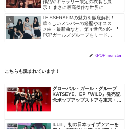
作品やギャラリー限定の衣装も展
示！ まさに最高傑作な世界に
LE SSERAFIMの魅力を徹底解剖！
華々しいメンバーの経歴やオスス
メ曲・最新曲など、第４世代のK-
POPガールズグループをリードす
る彼女たちのスゴさとは？
KPOP monster
こちらも読まれています！
グローバル・ガール・グループ
NEWS
KATSEYE、EP『WILD』発売記
念ポップアップストアを東京・原
宿で開催 限定グッズも登場
ILLIT、初の日本ライブツアーを
NEWS