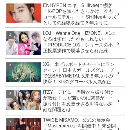
かわいすぎる２人の会話に爆笑
ENHYPEN ニキ、SHINeeに感謝
「K-POPを知ったきっかけ、今も
ロールモデル」・・ SHINeeキッズ
としての経験を経て６年ぶりに東
京ドームに帰還した感想は？
I.O.I、Wanna One、IZ*ONE、X1に
なるはずだったかもしれない・・
「PRODUCE 101」シリーズの不
正投票操作で脱落させられた練習
生12人の氏名が公表
XG、米ビルボードチャートにラン
クイン！ 日本人ガールズグループ
ではBABYMETAL以来５年ぶりの
快挙！ XGのグローバル人気が止ま
らない…「コーチェラ2025」にも
ITZY、デビュー当時から振り付け
日本人唯一の出演
が激変！ まだ若いのに関節が・・
振り付けを変更せざるを得ない深
刻な問題とは
TWICE MISAMO、公式の展示会
『Masterpiece』を開催中！ 未公開