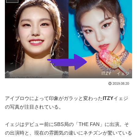
ITZY イェジ
2019.08.20
アイブロウによって印象がガラッと変わった
ITZY
イェジ
の写真が注目されている。
イェジはデビュー前にSBS局の「THE FAN」に出演。そ
の出演時と、現在の雰囲気の違いにネチズンが驚いている