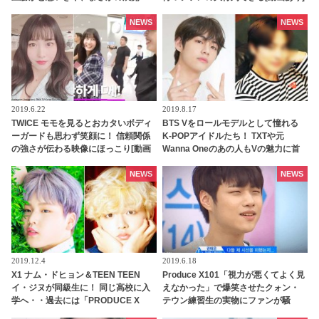
に・・
NEWS
NEWS
2019.6.22
2019.8.17
TWICE モモを見るとおカタいボディ
BTS Vをロールモデルとして憧れる
ーガードも思わず笑顔に！ 信頼関係
K-POPアイドルたち！ TXTや元
の強さが伝わる映像にほっこり[動画
Wanna Oneのあの人もVの魅力に首
あり]
ったけ
NEWS
NEWS
2019.12.4
2019.6.18
X1 ナム・ドヒョン＆TEEN TEEN
Produce X101「視力が悪くてよく見
イ・ジヌが同級生に！ 同じ高校に入
えなかった」で爆笑させたクォン・
学へ・・過去には「PRODUCE X
テウン練習生の実物にファンが騒
101」に参加
然！ いったいなぜ？謎に包まれた人