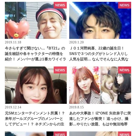
と心温まるやり取りに、ファンはほ
っこり
NEWS
NEWS
2019.11.18
2020.1.20
今さらすぎて聞けない…『BT21』の
ＪＯ１河野純喜、22歳の誕生日！
誕生秘話や各キャラクターの特徴を
SNSで３つのタグがトレンド入りし
紹介！ メンバーが選ぶ1番カワイイラ
人気を証明… なんでそんなに人気な
ンキングに輝いたキャラクターと
の？ 過去の動画から分かる純喜の魅
は？
力を紹介！ “顔良し歌良し性格良
NEWS
NEWS
し”の完璧イケメン“純喜”に日本が夢
中…
2019.12.14
2019.8.15
元SMエンターテインメント所属！？
あわや大事故！ IZ*ONE 矢吹奈子に突
来年ガールズグループのメンバーと
進したファンが衝突！ 追っかけ、撮
してデビュー！？ ネチズンからの注
影…やりたい放題、もはや無法地帯
目度が急上昇中の日本人練習生っ
の空港にメンバー、ファンは困惑
て？
［動画］
NEWS
NEWS