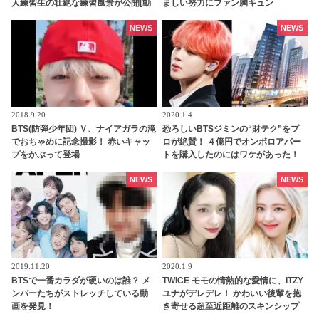
人練習生の壮絶な練習風景が公開[動
ましい努力にファン胸キュン
画]
NEWS
NEWS
2018.9.20
2020.1.4
BTS(防弾少年団) Ｖ、ナイアガラの滝
恐ろしいBTSジミンの“財テク”をプ
でおちゃめに記念撮影！ 赤いキャッ
ロが絶賛！ ４億円でオンボロアパー
プをかぶって登場
トを購入したのにはワケがあった！
未来は『韓国一のセレブタウン』の
地主になるってホント？
NEWS
NEWS
2019.11.20
2020.1.9
BTSで一番カラダが硬いのは誰？ メ
TWICE モモの情熱的な愛情に、ITZY
ンバーたちがストレッチしている動
ユナがデレデレ！ かわいい後輩を抱
画を発見！
き寄せる超至近距離のスキンシップ