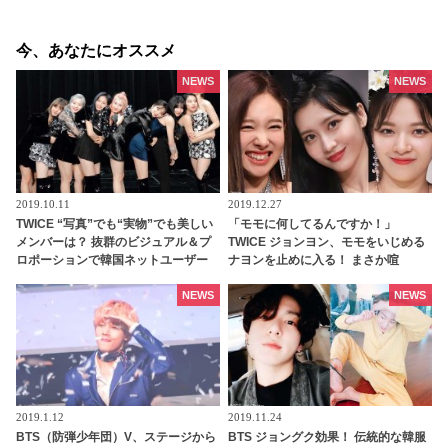
今、あなたにオススメ
NEWS
NEWS
2019.10.11
2019.12.27
TWICE “写真”でも“実物”でも美しい
「モモに何してるんですか！」
メンバーは？ 抜群のビジュアル＆プ
TWICE ジョンヨン、モモをいじめる
ロポーションで韓国ネットユーザー
ナヨンを止めに入る！ まさか喧
をあっと言わせた4名とは・・？
嘩・・？ と思いきや意外な展開に
NEWS
NEWS
2019.1.12
2019.11.24
BTS（防弾少年団）V、ステージから
BTS ジョングク効果！ 伝統的な韓服