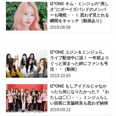
IZ*ONE キム・ミンジュの“美し
さ”にボーイズバンドのメンバ
ーも唖然・・！ 思わず見とれる
瞬間をキャッチ［動画あり］
2019.08.06
IZ*ONE ユジン＆ミンジュら、
ライブ配信中に涙！ 一年前より
ぐっと深まった絆にファンも号
泣・・［動画］
2019.10.05
IZ*ONE もしアイドルじゃなか
ったら何になりたかった？ 「わ
たしは〇〇・・」ミンジュらし
い回答に宮脇咲良も思わず納得
2019.09.22