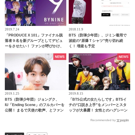
2019.7.24
2018.11.9
「PRODUCE X 101」ファイナル脱
BTS（防弾少年団）、ジミン着用で
落者９名を新グループとしてデビュ
波紋の“原爆Ｔシャツ”売り切れ続
ーをさせたい！ ファンが呼びかけ、
く！ 増産も予定
デビュー資金１億ウォンを集める
NEWS
NEWS
2019.1.25
2019.8.15
BTS（防弾少年団）ジョングク、
「BTS公式の女たらしです」BTSイ
IU「Ending Scene」のフルカバーを
チの“口説き上手”をメンバーとスタ
公開！ まるで天使の歌声、とファン
ッフが大暴露！ 女性とのハグシーン
うっとり[音源あり]
をわざと失敗してやり直していたと
Recommended by
バラされるメンバーも！ 爆弾発言の
オンパレードに爆笑