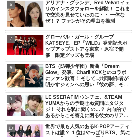
アリアナ・グランデ、Red Velvet イェ
リのインスタフォローを解除！ これま
で交流を見せていたのに・・ 一体な
ぜ！？ ファンがその理由を推測
グローバル・ガール・グループ
KATSEYE、EP『WILD』発売記念ポ
ップアップストアを東京・原宿で開
催 限定グッズも登場
BTS（防弾少年団）新曲「Dream
Glow」発表、Charli XCXとのコラボ
にファン歓喜！ そして...共同制作者が
明かすジミンへの思い「彼の夢、そし
て彼の絶望から生まれた歌」
LE SSERAFIM ウンチェ、&TEAM
YUMAからの予期せぬ質問にタジタ
ジ！ それを私に聞くの…？ 内向的で
あるからこそ答えに困る彼女のリアク
ションがかわいすぎる
世界で最も人気のあるK-POPアーティ
ストは誰？ １位はやっぱりBTS、気に