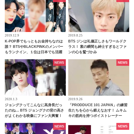
2019.12.9
2019.8.25
K-POP界でもっともお金持ちなのは
BTS ジンは礼儀正しさもワールドク
誰？ BTSやBLACKPINKのメンバー
ラス！ 素の瞬間も紳士すぎるとファ
もランクイン、１位は日本でも活躍
ンの心を鷲づかみ
中のあの人
NEWS
NEWS
2020.1.3
2019.9.26
ジョングクってこんなに高身長だっ
「PRODDUCE 101 JAPAN」の練習
たのね… BTS ジョングクの背の高さ
生たちを心から鍛えなおす！ ムキム
がよくわかる映像にファン大興奮！
キの筋肉を持つボイストレーナー
ヒールを履いたTWICEと比べても桁
「菅井秀憲」とはいったいどんな
違いの高身長ぶりは胸キュン必至
人？
NEWS
NEWS