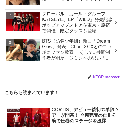
理由を推測
グローバル・ガール・グループ
KATSEYE、EP『WILD』発売記念
ポップアップストアを東京・原宿
で開催 限定グッズも登場
BTS（防弾少年団）新曲「Dream
Glow」発表、Charli XCXとのコラ
ボにファン歓喜！ そして...共同制
作者が明かすジミンへの思い「彼
の夢、そして彼の絶望から生まれ
た歌」
KPOP monster
こちらも読まれています！
CORTIS、デビュー後初の単独ツ
EVENTS
アーが開幕！ 全席完売の仁川公
演で圧巻のステージを披露