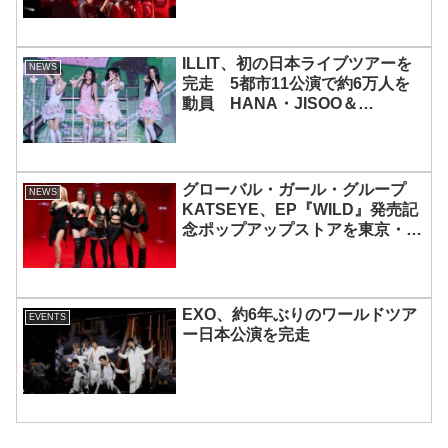
ILLIT、初の日本ライブツアーを
NEWS
完走 5都市11公演で約6万人を
動員 HANA・JISOO＆
MOMOKAとのスペシャルコラボ
も実現
グローバル・ガール・グループ
NEWS
KATSEYE、EP『WILD』発売記
念ポップアップストアを東京・原
宿で開催 限定グッズも登場
EXO、約6年ぶりのワールドツア
EVENTS
ー日本公演を完走