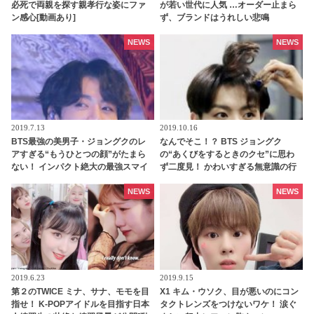
必死で両親を探す親孝行な姿にファ
が若い世代に人気 …オーダー止まら
ン感心[動画あり]
ず、ブランドはうれしい悲鳴
NEWS
NEWS
2019.7.13
2019.10.16
BTS最強の美男子・ジョングクのレ
なんでそこ！？ BTS ジョングク
アすぎる“もうひとつの顔”がたまら
の“あくびをするときのクセ”に思わ
ない！ インパクト絶大の最強スマイ
ず二度見！ かわいすぎる無意識の行
ルが話題「Vにそっくり！」との声も
動にも愛らしさが爆発
NEWS
NEWS
2019.6.23
2019.9.15
第２のTWICE ミナ、サナ、モモを目
X1 キム・ウソク、目が悪いのにコン
指せ！ K-POPアイドルを目指す日本
タクトレンズをつけないワケ！ 涙ぐ