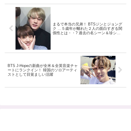
まるで本当の兄弟！ BTSジンとジョング
ク …５歳年が離れた２人の面白すぎる関
係性とは・・? 過去の名シーン＆珍シー
ンから考察
BTS J-Hopeの新曲が全米＆全英音楽チャ
ートにランクイン！ 韓国のソロアーティ
ストとして目覚ましい活躍