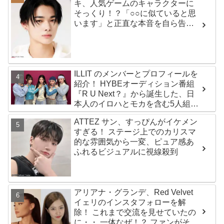
キ、人気ゲームのキャラクターに
そっくり！？「○○に似ていると思
います」と正直な本音を自ら告
白・・ あまりにもそっくりな見た
目にファン大爆笑「客観的な視点
で自分を見てるねｗｗ」
ILLIT のメンバーとプロフィールを
紹介！ HYBEオーディション番組
『R U Next？』から誕生した、日
本人のイロハとモカを含む5人組ガ
ールズグループ！ デビュー曲
ATTEZ サン、すっぴんがイケメン
「Magnetic」がいきなりの大ヒッ
すぎる！ ステージ上でのカリスマ
ト
的な雰囲気から一変、ピュア感あ
ふれるビジュアルに視線殺到
アリアナ・グランデ、Red Velvet
イェリのインスタフォローを解
除！ これまで交流を見せていたの
に・・ 一体なぜ！？ ファンがその