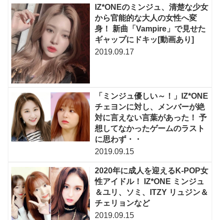
IZ*ONEのミンジュ、清楚な少女
から官能的な大人の女性へ変
身！ 新曲「Vampire」で見せた
ギャップにドキッ[動画あり]
2019.09.17
「ミンジュ優しい～！」IZ*ONE
チェヨンに対し、メンバーが絶
対に言えない言葉があった！ 予
想してなかったゲームのラスト
に思わず・・
2019.09.15
2020年に成人を迎えるK-POP女
性アイドル！ IZ*ONE ミンジュ
＆ユリ、ソミ、ITZY リュジン＆
チェリョンなど
2019.09.15