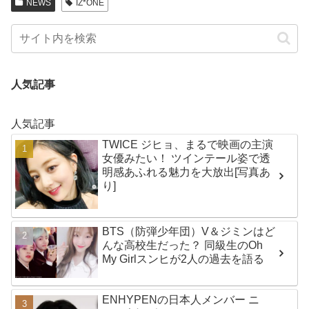
NEWS
IZ*ONE
人気記事
人気記事
TWICE ジヒョ、まるで映画の主演
女優みたい！ ツインテール姿で透
明感あふれる魅力を大放出[写真あ
り]
BTS（防弾少年団）V＆ジミンはど
んな高校生だった？ 同級生のOh
My Girlスンヒが2人の過去を語る
ENHYPENの日本人メンバー ニ