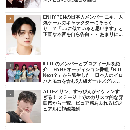
ENHYPENの日本人メンバー ニキ、人
気ゲームのキャラクターにそっく
り！？「○○に似ていると思います」と
正直な本音を自ら告白・・ あまりにも
そっくりな見た目にファン大爆笑「客
観的な視点で自分を見てるねｗｗ」
ILLIT のメンバーとプロフィールを紹
介！ HYBEオーディション番組『R U
Next？』から誕生した、日本人のイロ
ハとモカを含む5人組ガールズグルー
プ！ デビュー曲「Magnetic」がいき
ATTEZ サン、すっぴんがイケメンす
なりの大ヒット
ぎる！ ステージ上でのカリスマ的な雰
囲気から一変、ピュア感あふれるビジ
ュアルに視線殺到