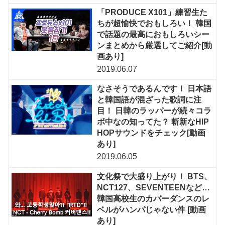
「PRODUCE X101」練習生た
ちが超愉快でおもしろい！ 韓国
で話題の最高におもしろいシー
ンまとめから厳選してご紹介[動
画あり]
2019.06.07
なさそうであるんです！ 日本語
と韓国語が混ざった歌詞に注
目！ 日韓のラッパーが続々コラ
ボ中なの知ってた？ 斬新なHIP
HOPサウンドをチェック[動画
あり]
2019.06.05
文化祭で大盛り上がり！ BTS、
NCT127、SEVENTEENなど…
韓国高校生のカバーダンスのレ
ベルがハンパじゃない件 [動画
あり]