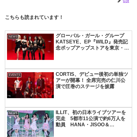
03t
こちらも読まれています！
グローバル・ガール・グループ
NEWS
KATSEYE、EP『WILD』発売記
念ポップアップストアを東京・原
宿で開催 限定グッズも登場
CORTIS、デビュー後初の単独ツ
EVENTS
アーが開幕！ 全席完売の仁川公
演で圧巻のステージを披露
ILLIT、初の日本ライブツアーを
NEWS
完走 5都市11公演で約6万人を
動員 HANA・JISOO＆
MOMOKAとのスペシャルコラボ
も実現