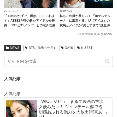
2019.10.17
2019.7.29
「○○のおかげで、僕はここにいれま
私もこの服が欲しい！ 「ホテルデル
す」ATEEZが仲の良いアイドルを告
ーナ」に出演する、IU（アイユ）の
白！ TXTとX1メンバーとの意外な親
衣装とメイクが“美しすぎて”話題沸
交にビックリ
騰中！ たった一話で14回もの衣装チ
Recommended by
ェンジ…いったいどこの服？
NEWS
BTS（防弾少年団）
DAY6
NU'EST
人気記事
人気記事
TWICE ジヒョ、まるで映画の主演
女優みたい！ ツインテール姿で透
明感あふれる魅力を大放出[写真あ