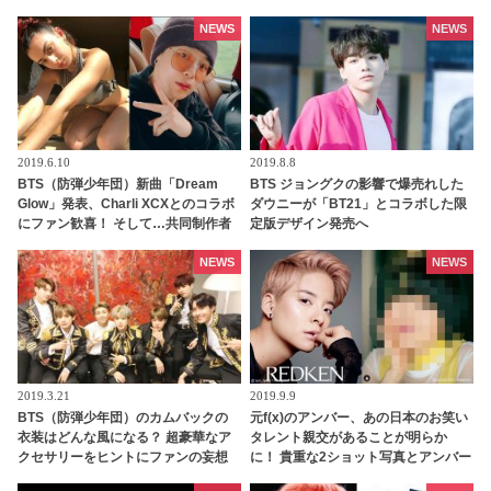
た…？
NEWS
NEWS
2019.6.10
2019.8.8
BTS（防弾少年団）新曲「Dream
BTS ジョングクの影響で爆売れした
Glow」発表、Charli XCXとのコラボ
ダウニーが「BT21」とコラボした限
にファン歓喜！ そして…共同制作者
定版デザイン発売へ
が明かすジミンへの思い「彼の夢、
そして彼の絶望から生まれた歌」
NEWS
NEWS
2019.3.21
2019.9.9
BTS（防弾少年団）のカムバックの
元f(x)のアンバー、あの日本のお笑い
衣装はどんな風になる？ 超豪華なア
タレント親交があることが明らか
クセサリーをヒントにファンの妄想
に！ 貴重な2ショット写真とアンバー
膨らむ
への感謝の気持ちを語った、日本で