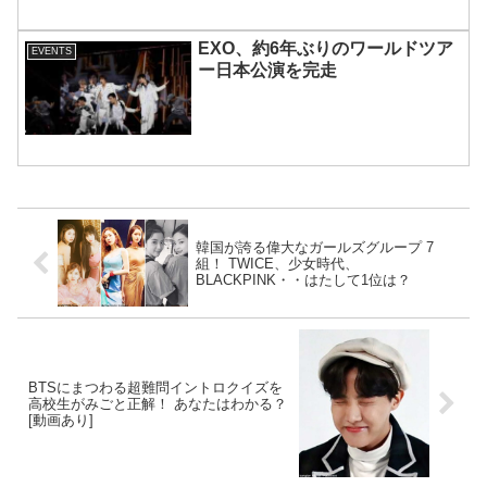
EXO、約6年ぶりのワールドツア
EVENTS
ー日本公演を完走
韓国が誇る偉大なガールズグループ 7
組！ TWICE、少女時代、
BLACKPINK・・はたして1位は？
BTSにまつわる超難問イントロクイズを
高校生がみごと正解！ あなたはわかる？
[動画あり]