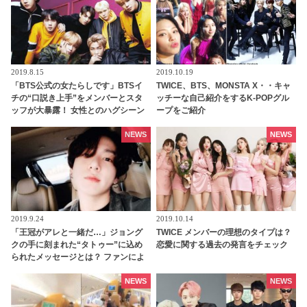
2019.8.15
2019.10.19
「BTS公式の女たらしです」BTSイ
TWICE、BTS、MONSTA X・・キャ
チの“口説き上手”をメンバーとスタ
ッチーな自己紹介をするK-POPグル
ッフが大暴露！ 女性とのハグシーン
ープをご紹介
をわざと失敗してやり直していたと
バラされるメンバーも！ 爆弾発言の
NEWS
NEWS
オンパレードに爆笑
2019.9.24
2019.10.14
「王冠がアレと一緒だ…」ジョング
TWICE メンバーの理想のタイプは？
クの手に刻まれた“タトゥー”に込め
恋愛に関する過去の発言をチェック
られたメッセージとは？ ファンによ
る見事な推理に感動の声
NEWS
NEWS