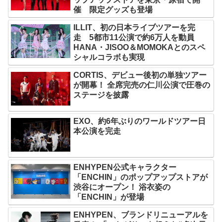
催 限定グッズも登場
ILLIT、初の日本ライブツアーを完
走 5都市11公演で約6万人を動員
HANA・JISOO＆MOMOKAとのスペ
シャルコラボも実現
CORTIS、デビュー後初の単独ツアー
が開幕！ 全席完売の仁川公演で圧巻の
ステージを披露
EXO、約6年ぶりのワールドツアー日
本公演を完走
ENHYPEN公式キャラクター
「ENCHIN」のポップアップストアが
渋谷にオープン！ 浴衣姿の
「ENCHIN」が登場
ENHYPEN、ブランドリニューアルを