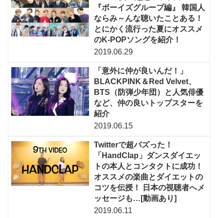
『ボーイズグループ編』 韓国人
ならみ～んな聴いたことある！
とにかく流行った夏にオススメ
のK-POPソングを紹介！
2019.06.29
「意外に仲が良いんだ！」
BLACKPINK＆Red Velvet、
BTS（防弾少年団）と人気俳優
など、仲の良いトップスターを
紹介
2019.06.15
Twitterで超バズった！
「HandClap」ダンスダイエッ
トの本人とコンタクトに成功！
オススメの楽曲とダイエットの
コツを伝授！ 日本の視聴者へメ
ッセージも…[動画あり]
2019.06.11