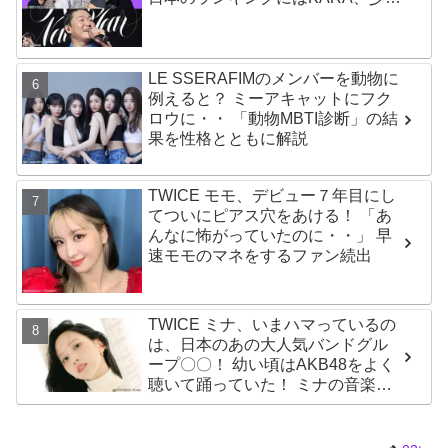
時代もランクイン！ 各国の個性あ
ふれるデータに注目殺到
LE SSERAFIMのメンバーを動物に
例えると？ ミーアキャットにフク
ロウに・・ 「動物MBTI診断」の結
果を性格とともに解説
TWICE モモ、デビュー７年目にし
てついにピアス穴をあける！ 「あ
んなに怖がっていたのに・・」 早
速モモのマネをするファン続出
TWICE ミナ、いまハマっているの
は、日本のあの大人気バンドグル
ープ〇〇！ 幼い頃はAKB48をよく
聴いて踊っていた！ ミナの音楽の
趣味が明らかに