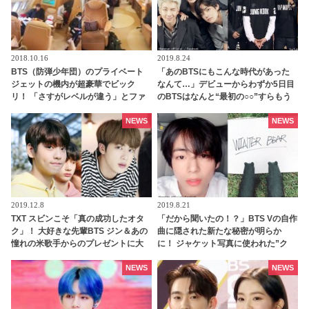
2018.10.16
2019.8.24
BTS（防弾少年団）のプライベート
「あのBTSにもこんな時代があった
ジェットの機内が超豪華でビック
なんて…」デビューからわずか5日目
リ！ 「さすがレベルが違う」とファ
のBTSはなんと“最初の○○”すらもう
ン感心
まくできなかった…！ 今の姿とは違
いすぎる緊張しきった姿に涙…今に
NEWS
NEWS
至るまでの驚異的な成長ぶりに感動
2019.12.8
2019.8.21
TXT スビンこそ「真の成功したオタ
「だから聞いたの！？」BTS Vの自作
ク」！ 大好きな先輩BTS ジン＆あの
曲に隠された新たな秘密が明らか
憧れの米歌手からのプレゼントに大
に！ ジャケット写真に使われた”ク
喜び
マ”は実は”あのメンバーからのプレ
ゼント”だった…！ VLIVEでの発言の
NEWS
NEWS
真相も判明