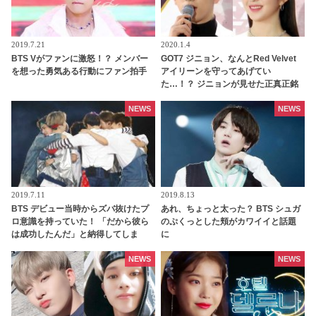
2019.7.21
2020.1.4
BTS Vがファンに激怒！？ メンバー
GOT7 ジニョン、なんとRed Velvet
を想った勇気ある行動にファン拍手
アイリーンを守ってあげてい
た…！？ ジニョンが見せた正真正銘
のジェントルマンぶりに感動の声殺
到… 自然な気遣いと素晴らしい機転
NEWS
NEWS
に脱帽
2019.7.11
2019.8.13
BTS デビュー当時からズバ抜けたプ
あれ、ちょっと太った？ BTS シュガ
ロ意識を持っていた！ 「だから彼ら
のぷくっとした頬がカワイイと話題
は成功したんだ」と納得してしま
に
う、まだ幼かった彼らの“ある行
動”が話題に
NEWS
NEWS