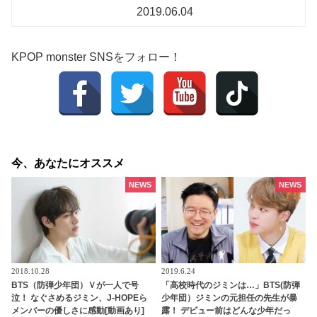
2019.06.04
KPOP monster SNSをフォロー！
今、あなたにオススメ
NEWS
NEWS
2018.10.28
2019.6.24
BTS（防弾少年団）Ｖが一人で号
「高校時代のジミンは…」BTS(防弾
泣！ なぐさめるジミン、J-HOPEら
少年団）ジミンの元担任の先生が暴
メンバーの優しさに感動[動画あり]
露！ デビュー前はどんな少年だっ