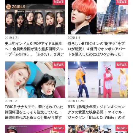
も人気なその人物とは
NEWS
NEWS
2019.1.21
2020.1.4
史上初インド人K-POPアイドル誕生
恐ろしいBTSジミンの“財テク”をプ
へ！ 全員出身国が違う超多国籍グル
ロが絶賛！ ４億円でオンボロアパー
ープ「Z-Girls」、「Z-Boys」２月デ
トを購入したのにはワケがあった！
ビューへ
未来は『韓国一のセレブタウン』の
地主になるってホント？
NEWS
NEWS
2019.5.8
2018.12.28
TWICE サナ＆モモ、禁止されていた
BTS（防弾少年団）ジミン＆ジョン
韓国料理をこっそり注文していた！
グクの貴重な映像公開！ マイケル・
練習生時代のお茶目な行動が可愛す
ジャクソン「Black Or White」のダ
ぎる
ンス練習動画[動画あり]
NEWS
NEWS