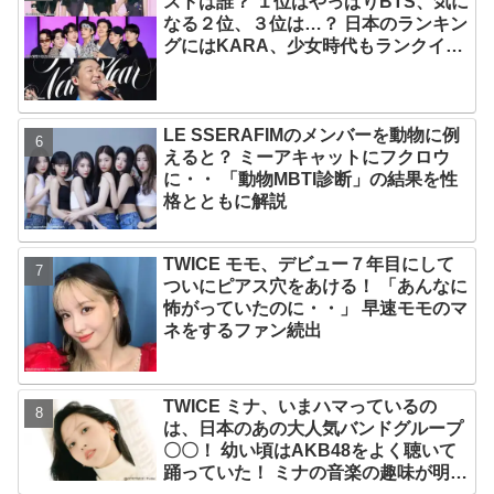
ストは誰？ １位はやっぱりBTS、気に
なる２位、３位は…？ 日本のランキン
グにはKARA、少女時代もランクイ
ン！ 各国の個性あふれるデータに注目
殺到
LE SSERAFIMのメンバーを動物に例
えると？ ミーアキャットにフクロウ
に・・ 「動物MBTI診断」の結果を性
格とともに解説
TWICE モモ、デビュー７年目にして
ついにピアス穴をあける！ 「あんなに
怖がっていたのに・・」 早速モモのマ
ネをするファン続出
TWICE ミナ、いまハマっているの
は、日本のあの大人気バンドグループ
〇〇！ 幼い頃はAKB48をよく聴いて
踊っていた！ ミナの音楽の趣味が明ら