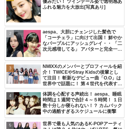
優みたい！ ツインテール姿で透明感あ
ふれる魅力を大放出[写真あり]
aespa、大胆にチェンジした髪色で
「コーチェラ」に向けて出国！ 鮮やか
なパープルにアッシュグレイ・・ 「二
次元感増してる」 アバターと完全一致
のその姿に悶絶
NMIXXのメンバーとプロフィールを紹
介！ TWICEやStray Kidsの後輩とし
て注目！ 斬新なデビュー曲「O.O」は
世界中で話題に！ 第４世代を代表する
美女ソリュンをはじめ、全員ビジュア
体調を心配する声続出！ aespa、睡眠
ルメンバーといわれるその魅力をチェ
時間は１週間で合計４～５時間！ １日
ック
数十分しか寝られない！？ カムバック
中の過酷すぎるスケジュールに衝撃
世界で最も人気のあるK-POPアーティ