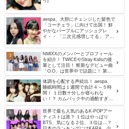
り]
aespa、大胆にチェンジした髪色で
「コーチェラ」に向けて出国！ 鮮
やかなパープルにアッシュグレ
イ・・ 「二次元感増してる」 アバ
ターと完全一致のその姿に悶絶
NMIXXのメンバーとプロフィール
を紹介！ TWICEやStray Kidsの後
輩として注目！ 斬新なデビュー曲
「O.O」は世界中で話題に！ 第４
世代を代表する美女ソリュンをは
体調を心配する声続出！ aespa、
じめ、全員ビジュアルメンバーと
睡眠時間は１週間で合計４～５時
いわれるその魅力をチェック
間！ １日数十分しか寝られな
い！？ カムバック中の過酷すぎる
スケジュールに衝撃
世界で最も人気のあるK-POPアー
ティストは誰？ １位はやっぱり
BTS、気になる２位、３位は…？
日本のランキングにはKARA、少女