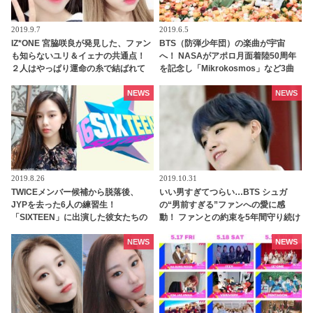
2019.9.7
2019.6.5
IZ*ONE 宮脇咲良が発見した、ファン
BTS（防弾少年団）の楽曲が宇宙
も知らないユリ＆イェナの共通点！
へ！ NASAがアポロ月面着陸50周年
２人はやっぱり運命の糸で結ばれて
を記念し「Mikrokosmos」など3曲
いる・・！？
を宇宙でオンエア
NEWS
NEWS
2019.8.26
2019.10.31
TWICEメンバー候補から脱落後、
いい男すぎてつらい…BTS シュガ
JYPを去った6人の練習生！
の“男前すぎる”ファンへの愛に感
「SIXTEEN」に出演した彼女たちの
動！ ファンとの約束を5年間守り続け
キニナル近況とは？
た彼が見せた“最高の贈り物”に涙…
シュガの”沼”に落ちていく人が続出
NEWS
NEWS