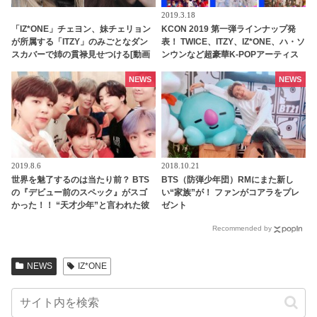
2019.3.18
「IZ*ONE」チェヨン、妹チェリョン
KCON 2019 第一弾ラインナップ発
が所属する「ITZY」のみごとなダン
表！ TWICE、ITZY、IZ*ONE、ハ・ソ
スカバーで姉の貫禄見せつける[動画
ンウンなど超豪華K-POPアーティス
あり]
トが出演決定
NEWS
NEWS
2019.8.6
2018.10.21
世界を魅了するのは当たり前？ BTS
BTS（防弾少年団）RMにまた新し
の『デビュー前のスペック』がスゴ
い“家族”が！ ファンがコアラをプレ
かった！！ “天才少年”と言われた彼
ゼント
らの過去とは
Recommended by
NEWS
IZ*ONE