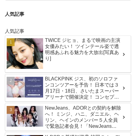
人気記事
人気記事
TWICE ジヒョ、まるで映画の主演
女優みたい！ ツインテール姿で透
明感あふれる魅力を大放出[写真あ
り]
BLACKPINK ジス、初のソロファ
ンコンツアーを予告！ 日本では３
月17日・18日、さいたまスーパー
アリーナで開催決定！ コンセプト
は“愛のカケラ”！？ 14日には新ア
NewJeans、ADORとの契約を解除
ルバム『AMORTAGE』もリリース
へ！ ミンジ、ハニ、ダニエル、ヘ
リン、ヘインのメンバー５人全員
で緊急記者会見！「NewJeans
never dies!」と微笑みの宣言！