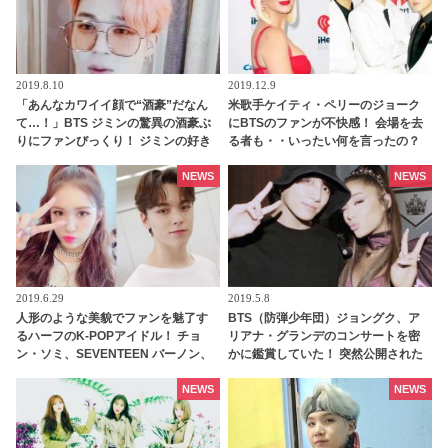
2019.8.10
2019.12.9
「あんなカワイイ顔で“酒豪”だなん
米歌手ケイティ・ペリーのジョーク
て…！」BTS ジミンの驚異の酒豪ぶ
にBTSのファンが不快感！ 会場を去
りにファンびっくり！ ジミンの好き
る者も・・いったい何を言ったの？
なお酒はまさかの○○！ ギャップだら
けのお酒好きエピソードが話題
NEWS
NEWS
2019.6.29
2019.5.8
人形のような美貌でファンを魅了す
BTS（防弾少年団）ジョングク、ア
るハーフのK-POPアイドル！ チョ
リアナ・グランデのコンサートを密
ン・ソミ、SEVENTEEN バーノン、
かに鑑賞していた！ 突然公開された
MOMOLAND ナンシー…
ツーショットにファンはお祭り騒ぎ
NEWS
NEWS