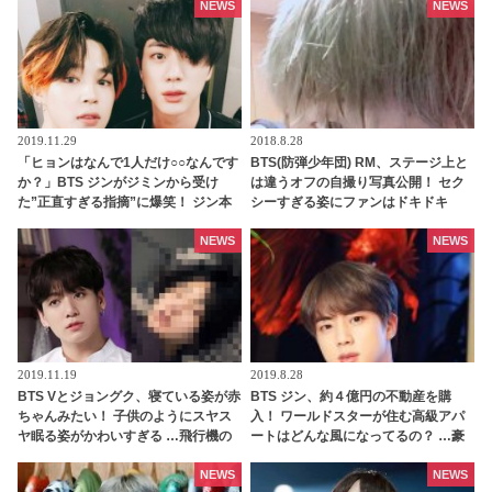
NEWS
NEWS
2019.11.29
2018.8.28
「ヒョンはなんで1人だけ○○なんです
BTS(防弾少年団) RM、ステージ上と
か？」BTS ジンがジミンから受け
は違うオフの自撮り写真公開！ セク
た”正直すぎる指摘”に爆笑！ ジン本
シーすぎる姿にファンはドキドキ
人も自覚済みの”やめられないク
セ”とは？ 弟の言うことを素直に受け
NEWS
NEWS
止めるジンの人柄にも注目
2019.11.19
2019.8.28
BTS Vとジョングク、寝ている姿が赤
BTS ジン、約４億円の不動産を購
ちゃんみたい！ 子供のようにスヤス
入！ ワールドスターが住む高級アパ
ヤ眠る姿がかわいすぎる …飛行機の
ートはどんな風になってるの？ …豪
中でも小さいソファーの上でもぐっ
華すぎる設備にビックリ
すりの二人
NEWS
NEWS