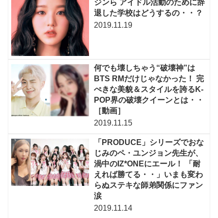
ジンら アイドル活動のために辞
退した学校はどうするの・・？
2019.11.19
何でも壊しちゃう“破壊神”は
BTS RMだけじゃなかった！ 完
ぺきな美貌＆スタイルを誇るK-
POP界の破壊クイーンとは・・
［動画］
2019.11.15
「PRODUCE」シリーズでおな
じみのペ・ユンジョン先生が、
渦中のIZ*ONEにエール！ 「耐
えれば勝てる・・」いまも変わ
らぬステキな師弟関係にファン
涙
2019.11.14