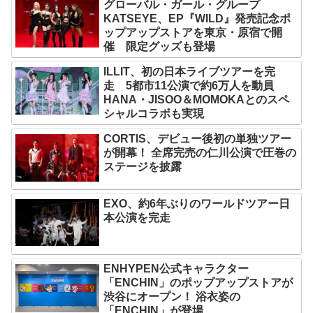
グローバル・ガール・グループ
KATSEYE、EP『WILD』発売記念ポ
ップアップストアを東京・原宿で開
催 限定グッズも登場
ILLIT、初の日本ライブツアーを完
走 5都市11公演で約6万人を動員
HANA・JISOO＆MOMOKAとのスペ
シャルコラボも実現
CORTIS、デビュー後初の単独ツアー
が開幕！ 全席完売の仁川公演で圧巻の
ステージを披露
EXO、約6年ぶりのワールドツアー日
本公演を完走
ENHYPEN公式キャラクター
「ENCHIN」のポップアップストアが
渋谷にオープン！ 浴衣姿の
「ENCHIN」が登場