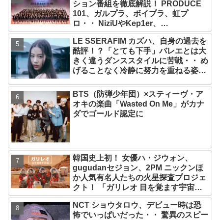
ション番組を徹底解説！ PRODUCE
101、ガルプラ、ボイプラ、虹プ
ロ・・ NiziUやKep1er、
ZEROBASEONEら人気グループが
LE SSERAFIM カズハ、自身の過去を
続々と誕生！ JO1やINI、ME:Iを生ん
酷評！？「とても下手」バレエとは大
だ日プまで一挙紹介
きく違うダンススタイルに苦戦・・ め
げることなく冷静に努力を重ねる姿に
称賛の声続々
BTS（防弾少年団）×スティーヴ・ア
オキの楽曲「Wasted On Me」がカナ
ダでゴールド認定に
韓国史上初！ 女優ハ・ジウォン、
gugudanセジョン、2PM ニックンほ
か人気有名人たちの火星探査プロジェ
クト！ 「ガリレオ 目を覚ます宇宙」
10月10日（水）日本初放送決定
NCT ショウタロウ、デビュー時は恐
怖でいっぱいだった・・ 驚異のスピー