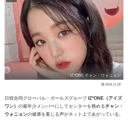
IZ*ONE チャン・ウォニョン
2019.11.20
日韓合同グローバル・ガールズグループ
IZ*ONE（アイズ
ワン）
の最年少メンバーにしてセンターを務める
チャン・
ウォニョン
の健康を案じる声がネット上であがっている。