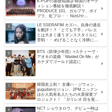
K-POPの基礎知識③ 韓国のオーデ
ADOR側、2029年まで契約有効と
ィション番組を徹底解説！
主張
PRODUCE 101、ガルプラ、ボイ
プラ、虹プロ・・ NiziUや
Kep1er、ZEROBASEONEら人気
LE SSERAFIM カズハ、自身の過去
グループが続々と誕生！ JO1や
を酷評！？「とても下手」バレエ
INI、ME:Iを生んだ日プまで一挙紹
とは大きく違うダンススタイルに
介
苦戦・・ めげることなく冷静に努
力を重ねる姿に称賛の声続々
BTS（防弾少年団）×スティーヴ・
アオキの楽曲「Wasted On Me」が
カナダでゴールド認定に
韓国史上初！ 女優ハ・ジウォン、
gugudanセジョン、2PM ニックン
ほか人気有名人たちの火星探査プ
ロジェクト！ 「ガリレオ 目を覚ま
す宇宙」10月10日（水）日本初放
NCT ショウタロウ、デビュー時は
送決定