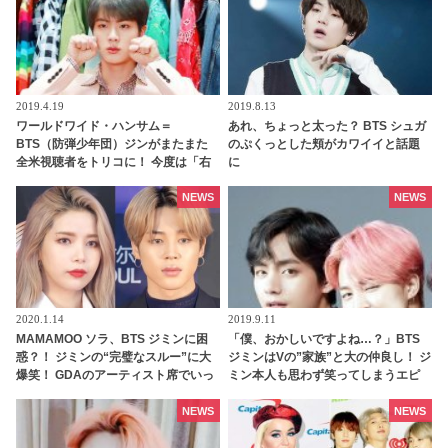
2019.4.19
2019.8.13
ワールドワイド・ハンサム＝
あれ、ちょっと太った？ BTS シュガ
BTS（防弾少年団）ジンがまたまた
のぷくっとした頬がカワイイと話題
全米視聴者をトリコに！ 今度は「右
に
から3番目のイケメン」として話題に
NEWS
NEWS
2020.1.14
2019.9.11
MAMAMOO ソラ、BTS ジミンに困
「僕、おかしいですよね…？」BTS
惑？！ ジミンの“完璧なスルー”に大
ジミンはVの”家族”と大の仲良し！ ジ
爆笑！ GDAのアーティスト席でいっ
ミン本人も思わず笑ってしまうエピ
たい何が？［動画あり］
ソードが話題に…Vが愛する人を同じ
ように愛するジミンの姿にファン感
NEWS
NEWS
動