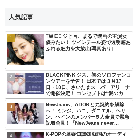
人気記事
TWICE ジヒョ、まるで映画の主演女
優みたい！ ツインテール姿で透明感あ
ふれる魅力を大放出[写真あり]
BLACKPINK ジス、初のソロファンコ
ンツアーを予告！ 日本では３月17
日・18日、さいたまスーパーアリーナ
で開催決定！ コンセプトは“愛のカケ
ラ”！？ 14日には新アルバム
NewJeans、ADORとの契約を解除
『AMORTAGE』もリリース
へ！ ミンジ、ハニ、ダニエル、ヘリ
ン、ヘインのメンバー５人全員で緊急
記者会見！「NewJeans never
dies!」と微笑みの宣言！ ADOR側、
K-POPの基礎知識③ 韓国のオーディ
2029年まで契約有効と主張