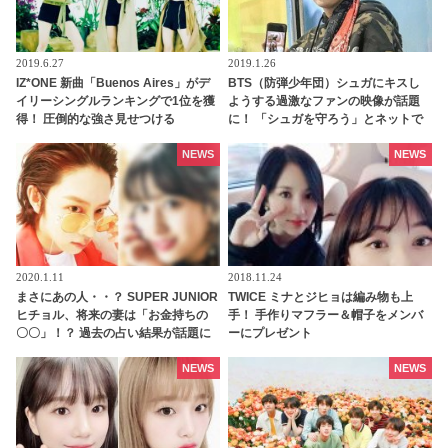
2019.6.27
2019.1.26
IZ*ONE 新曲「Buenos Aires」がデ
BTS（防弾少年団）シュガにキスし
イリーシングルランキングで1位を獲
ようする過激なファンの映像が話題
得！ 圧倒的な強さ見せつける
に！ 「シュガを守ろう」とネットで
盛り上がり[動画あり]
NEWS
NEWS
2020.1.11
2018.11.24
まさにあの人・・？ SUPER JUNIOR
TWICE ミナとジヒョは編み物も上
ヒチョル、将来の妻は「お金持ちの
手！ 手作りマフラー＆帽子をメンバ
〇〇」！？ 過去の占い結果が話題に
ーにプレゼント
[動画]
NEWS
NEWS