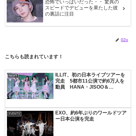
恐怖でいっぱいだった・・ 驚異の
スピードでデビューを果たした彼
の裏話に注目
02o
こちらも読まれています！
ILLIT、初の日本ライブツアーを
NEWS
完走 5都市11公演で約6万人を
動員 HANA・JISOO＆
MOMOKAとのスペシャルコラボ
も実現
EXO、約6年ぶりのワールドツア
EVENTS
ー日本公演を完走