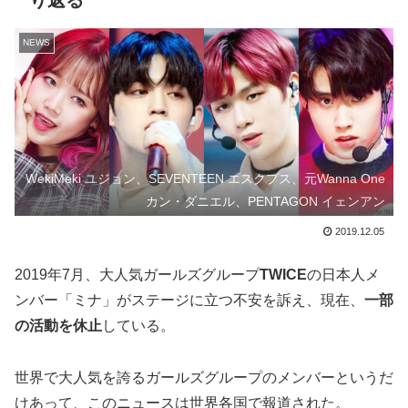
り返る
NEWS
WekiMeki ユジョン、SEVENTEEN エスクプス、元Wanna One
カン・ダニエル、PENTAGON イェンアン
2019.12.05
2019年7月、大人気ガールズグループ
TWICE
の日本人メ
ンバー「ミナ」がステージに立つ不安を訴え、現在、
一部
の活動を休止
している。
世界で大人気を誇るガールズグループのメンバーというだ
けあって、このニュースは世界各国で報道された。