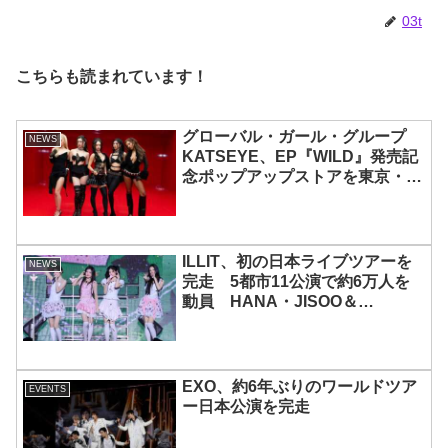
いわれるその魅力をチェック
03t
こちらも読まれています！
グローバル・ガール・グループ
NEWS
KATSEYE、EP『WILD』発売記
念ポップアップストアを東京・原
宿で開催 限定グッズも登場
ILLIT、初の日本ライブツアーを
NEWS
完走 5都市11公演で約6万人を
動員 HANA・JISOO＆
MOMOKAとのスペシャルコラボ
も実現
EXO、約6年ぶりのワールドツア
EVENTS
ー日本公演を完走