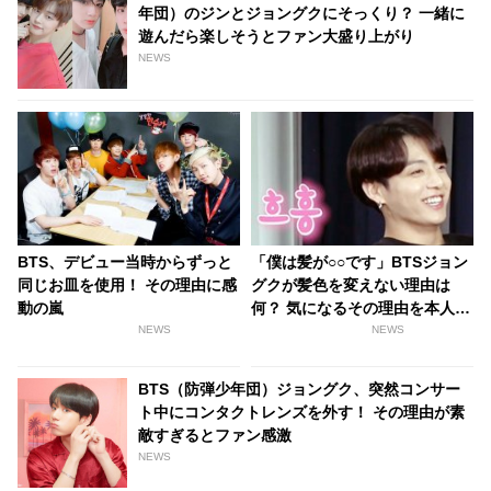
年団）のジンとジョングクにそっくり？ 一緒に
遊んだら楽しそうとファン大盛り上がり
NEWS
BTS、デビュー当時からずっと
「僕は髪が○○です」BTSジョン
同じお皿を使用！ その理由に感
グクが髪色を変えない理由は
動の嵐
何？ 気になるその理由を本人が
アンサー
NEWS
NEWS
BTS（防弾少年団）ジョングク、突然コンサー
ト中にコンタクトレンズを外す！ その理由が素
敵すぎるとファン感激
NEWS