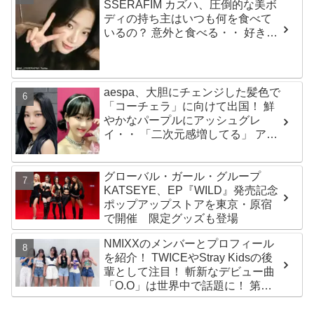
SSERAFIM カズハ、圧倒的な美ボ
ディの持ち主はいつも何を食べて
いるの？ 意外と食べる・・ 好きな
ものを食べつつ健康を維持する方
法とは？
aespa、大胆にチェンジした髪色で
「コーチェラ」に向けて出国！ 鮮
やかなパープルにアッシュグレ
イ・・ 「二次元感増してる」 アバ
ターと完全一致のその姿に悶絶
グローバル・ガール・グループ
KATSEYE、EP『WILD』発売記念
ポップアップストアを東京・原宿
で開催 限定グッズも登場
NMIXXのメンバーとプロフィール
を紹介！ TWICEやStray Kidsの後
輩として注目！ 斬新なデビュー曲
「O.O」は世界中で話題に！ 第４
世代を代表する美女ソリュンをは
じめ、全員ビジュアルメンバーと