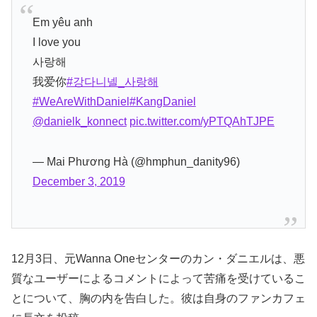
Em yêu anh
I love you
사랑해
我爱你
#강다니넬_사랑해
#WeAreWithDaniel
#KangDaniel
@danielk_konnect
pic.twitter.com/yPTQAhTJPE
— Mai Phương Hà (@hmphun_danity96)
December 3, 2019
12月3日、元Wanna Oneセンターのカン・ダニエルは、悪
質なユーザーによるコメントによって苦痛を受けているこ
とについて、胸の内を告白した。彼は自身のファンカフェ