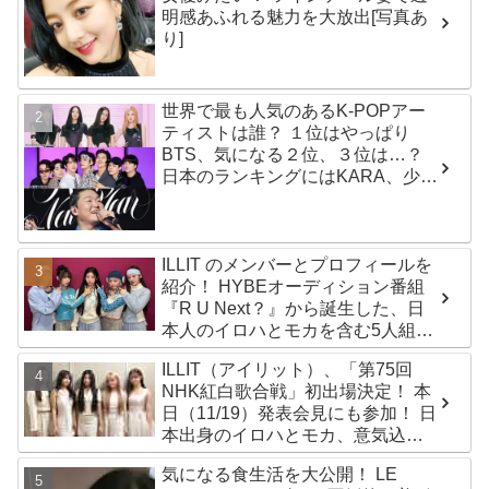
明感あふれる魅力を大放出[写真あ
り]
世界で最も人気のあるK-POPアー
ティストは誰？ １位はやっぱり
BTS、気になる２位、３位は…？
日本のランキングにはKARA、少女
時代もランクイン！ 各国の個性あ
ふれるデータに注目殺到
ILLIT のメンバーとプロフィールを
紹介！ HYBEオーディション番組
『R U Next？』から誕生した、日
本人のイロハとモカを含む5人組ガ
ールズグループ！ デビュー曲
ILLIT（アイリット）、「第75回
「Magnetic」がいきなりの大ヒッ
NHK紅白歌合戦」初出場決定！ 本
ト
日（11/19）発表会見にも参加！ 日
本出身のイロハとモカ、意気込み
を語る「ずっと夢見てたステー
気になる食生活を大公開！ LE
ジ…嬉しくて光栄」