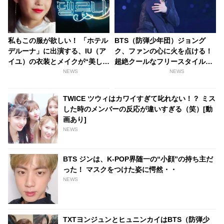
私もこの服が欲しい！ 「ホテル
BTS（防弾少年団）ジョング
デルーナ」に出演する、IU（ア
ク、ファンの心に火を点ける！
イユ）の衣装とメイクが“美しす
超絶クールなフリースタイルダ
ぎて”話題沸騰中！ たった一話
ンスを披露
NEWS
NEWS
で14回もの衣装チェンジ…いっ
たいどこの服？
TWICE ツウィはカワイすぎて叱れない！？ ミス
した時のメンバーの反応が違いすぎる（笑）[動
画あり]
NEWS
BTS ジンは、K-POP界随一の“小顔”の持ち主だ
った！ マスクをつけた姿に愕然・・
NEWS
TXTヨンジュンとヒュニンカイはBTS（防弾少