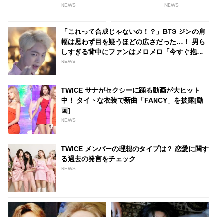
どんな少年だった…？
理由に胸キュン必至！ 7人の美
NEWS
NEWS
男子が選ぶ最高の男とは？「彼
女にも優しくしてくれると思
「これって合成じゃないの！？」BTS ジンの肩
う」
幅は思わず目を疑うほどの広さだった…！ 男ら
しすぎる背中にファンはメロメロ「今すぐ抱き
つきたい」
NEWS
TWICE サナがセクシーに踊る動画が大ヒット
中！ タイトな衣装で新曲「FANCY」を披露[動
画]
NEWS
TWICE メンバーの理想のタイプは？ 恋愛に関す
る過去の発言をチェック
NEWS