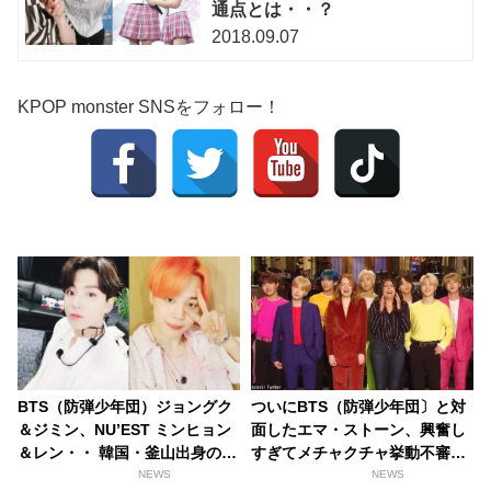
通点とは・・？
2018.09.07
KPOP monster SNSをフォロー！
BTS（防弾少年団）ジョングク
ついにBTS（防弾少年団〕と対
＆ジミン、NU’EST ミンヒョン
面したエマ・ストーン、興奮し
＆レン・・ 韓国・釜山出身のア
すぎてメチャクチャ挙動不審
イドルを紹介
に！？
NEWS
NEWS