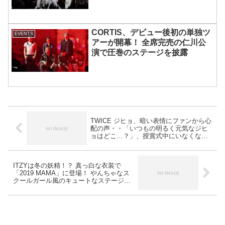
CORTIS、デビュー後初の単独ツ
EVENTS
アーが開幕！ 全席完売の仁川公
演で圧巻のステージを披露
TWICE ジヒョ、暗い表情にファンから心
配の声・・「いつもの明るく元気なジヒ
ョはどこ…？」、授賞式中にいなくなる
場面も
ITZYは冬の妖精！？ 真っ白な衣装で
「2019 MAMA」に登場！ やんちゃなス
クールガール風のキュートなステージも
披露[写真]