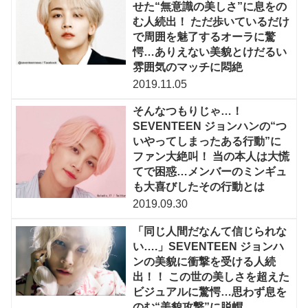
せた“無意識の美しさ”に息をの
む人続出！ ただ歩いているだけ
で周囲を魅了するオーラに驚
愕…ありえない美貌とけだるい
雰囲気のマッチに悶絶
2019.11.05
そんなつもりじゃ…！
SEVENTEEN ジョンハンの“つ
いやってしまったある行動”に
ファン大絶叫！ 当の本人は大慌
てで困惑…メンバーのミンギュ
も大喜びしたその行動とは
2019.09.30
「同じ人間だなんて信じられな
い….」SEVENTEEN ジョンハ
ンの美貌に衝撃を受ける人続
出！！ この世の美しさを超えた
ビジュアルに驚愕…思わず息を
のむ“美貌攻撃”に脱帽