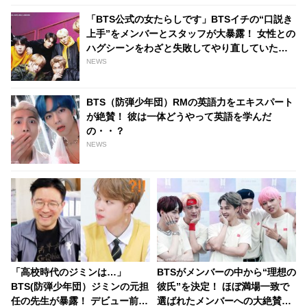
「BTS公式の女たらしです」BTSイチの“口説き
上手”をメンバーとスタッフが大暴露！ 女性との
ハグシーンをわざと失敗してやり直していたと
バラされるメンバーも！ 爆弾発言のオンパレー
NEWS
ドに爆笑
BTS（防弾少年団）RMの英語力をエキスパート
が絶賛！ 彼は一体どうやって英語を学んだ
の・・？
NEWS
「高校時代のジミンは…」
BTSがメンバーの中から“理想の
BTS(防弾少年団）ジミンの元担
彼氏”を決定！ ほぼ満場一致で
任の先生が暴露！ デビュー前は
選ばれたメンバーへの大絶賛の