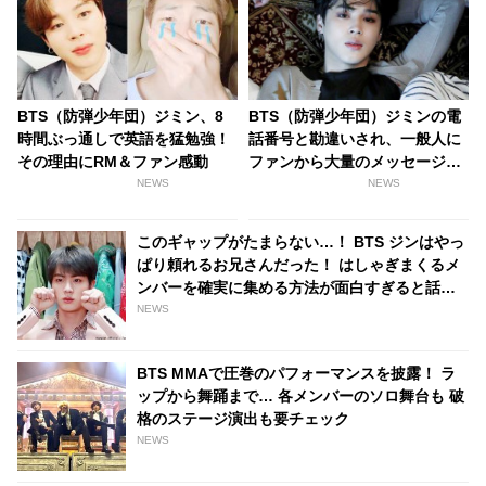
BTS（防弾少年団）ジミン、8
BTS（防弾少年団）ジミンの電
時間ぶっ通しで英語を猛勉強！
話番号と勘違いされ、一般人に
その理由にRM＆ファン感動
ファンから大量のメッセージが
送信される被害が発生
NEWS
NEWS
このギャップがたまらない…！ BTS ジンはやっ
ぱり頼れるお兄さんだった！ はしゃぎまくるメ
ンバーを確実に集める方法が面白すぎると話題
に！ 普段のジンとは違う真剣な姿は胸キュン必
NEWS
至
BTS MMAで圧巻のパフォーマンスを披露！ ラ
ップから舞踊まで… 各メンバーのソロ舞台も 破
格のステージ演出も要チェック
NEWS