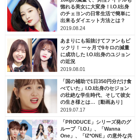
惚れる美女に大変身！I.O.I出身
のチェヨンの日常生活で簡単に
出来るダイエット方法とは？
2019.08.24
あまりにも垢抜けてファンもビ
ックリ！ 一ヶ月で9キロの減量
に成功した I.O.I出身のユジョン
の近況
2019.08.01
「国の補助で1日350円分だけ食
べていた」I.O.I出身のセジョン
の壮絶な学生時代、そして彼女
の生き様とは…［動画あり］
2019.07.17
「PRODUCE」シリーズ発のグ
ループ「I.O.I」、「Wanna
One」、「IZ*ONE」の意外な共