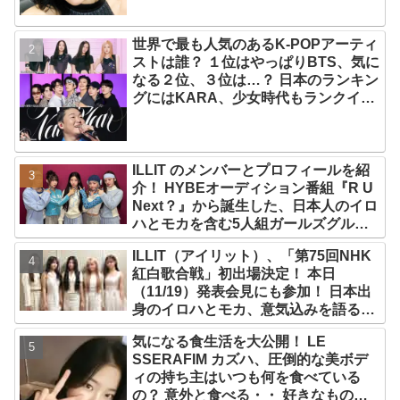
世界で最も人気のあるK-POPアーティ
ストは誰？ １位はやっぱりBTS、気に
なる２位、３位は…？ 日本のランキン
グにはKARA、少女時代もランクイ
ン！ 各国の個性あふれるデータに注目
殺到
ILLIT のメンバーとプロフィールを紹
介！ HYBEオーディション番組『R U
Next？』から誕生した、日本人のイロ
ハとモカを含む5人組ガールズグルー
プ！ デビュー曲「Magnetic」がいき
ILLIT（アイリット）、「第75回NHK
なりの大ヒット
紅白歌合戦」初出場決定！ 本日
（11/19）発表会見にも参加！ 日本出
身のイロハとモカ、意気込みを語る
「ずっと夢見てたステージ…嬉しくて
気になる食生活を大公開！ LE
光栄」
SSERAFIM カズハ、圧倒的な美ボデ
ィの持ち主はいつも何を食べている
の？ 意外と食べる・・ 好きなものを