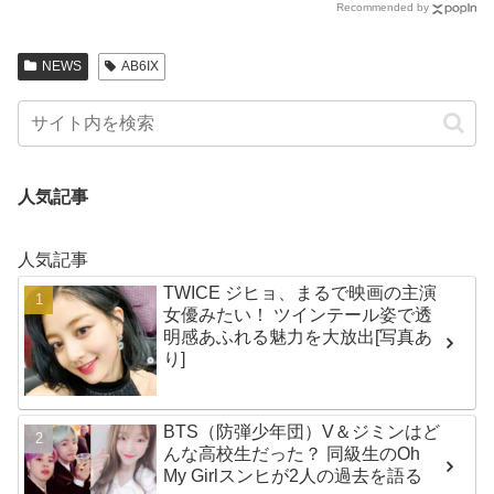
Recommended by
NEWS
AB6IX
人気記事
人気記事
TWICE ジヒョ、まるで映画の主演
女優みたい！ ツインテール姿で透
明感あふれる魅力を大放出[写真あ
り]
BTS（防弾少年団）V＆ジミンはど
んな高校生だった？ 同級生のOh
My Girlスンヒが2人の過去を語る