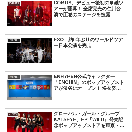
CORTIS、デビュー後初の単独ツ
EVENTS
アーが開幕！ 全席完売の仁川公
演で圧巻のステージを披露
EXO、約6年ぶりのワールドツア
EVENTS
ー日本公演を完走
ENHYPEN公式キャラクター
EVENTS
「ENCHIN」のポップアップスト
アが渋谷にオープン！ 浴衣姿の
「ENCHIN」が登場
グローバル・ガール・グループ
NEWS
KATSEYE、EP『WILD』発売記
念ポップアップストアを東京・原
宿で開催 限定グッズも登場