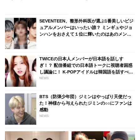
を大切にしてほしい… ARMY思
ンバーの素顔を明かす
いの彼らしいメッセージに感動
SEVENTEEN、整形外科医が選ぶ1番美しいビジ
ュアルメンバーはいったい誰？ ミンギュやジョ
ンハンをおさえて１位に輝いたのはあのメンバ
ー・・
TWICEの日本人メンバーが日本語を話しす
ぎ！？ 配信番組での日本語トークに視聴者困惑
し議論に！ K-POPアイドルは韓国語を話すべ
き・・？
NEWS
BTS（防弾少年団）ジミンはやっぱり天使だっ
た！神様から与えられたジミンの○○にファンは
感動
NEWS