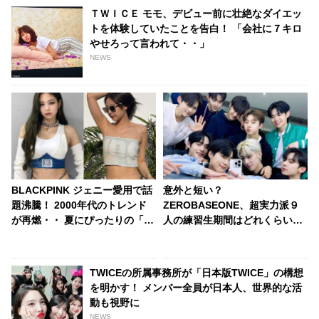
ＴＷＩＣＥ モモ、デビュー前に壮絶なダイエッ
トを体験していたことを告白！ 「会社に７キロ
やせろって言われて・・」
NEWS
BLACKPINK ジェニー愛用で話
意外と短い？
題沸騰！ 2000年代のトレンド
ZEROBASEONE、超実力派９
が再燃・・ 夏にぴったりの「ベ
人の練習生期間はどれくらい？
リーチェーン」に注目[写真]
最短でデビューの夢を叶えたの
はいったい誰？
TWICEの所属事務所が「日本版TWICE」の構想
を明かす！ メンバー全員が日本人、世界的な活
動も視野に
NEWS