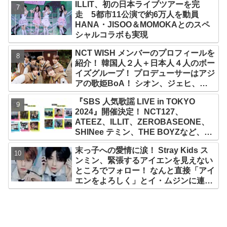
ILLIT、初の日本ライブツアーを完
走 5都市11公演で約6万人を動員
HANA・JISOO＆MOMOKAとのスペ
シャルコラボも実現
NCT WISH メンバーのプロフィールを
紹介！ 韓国人２人＋日本人４人のボー
イズグループ！ プロデューサーはアジ
アの歌姫BoA！ シオン、ジェヒ、リ
ク、ユウシ、リョウ、サクヤの魅力を
『SBS 人気歌謡 LIVE in TOKYO
徹底解説
2024』開催決定！ NCT127、
ATEEZ、ILLIT、ZEROBASEONE、
SHINee テミン、THE BOYZなど、豪
華アーティスト出演決定！ 10月12
末っ子への愛情に涙！ Stray Kids ス
日・13日、さいたまスーパーアリーナ
ンミン、緊張するアイエンを見えない
にて
ところでフォロー！ なんと直接「アイ
エンをよろしく」とイ・ムジンに連
絡… 愛にあふれたエピソードにファン
感動