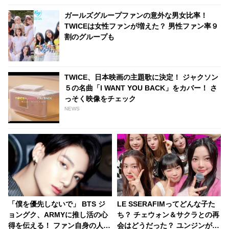
ガールズグループファンの意外な男女比率！
TWICEは女性ファンが増えた？ 男性ファン率９
割のグループも
TWICE、日本映画の主題歌に決定！ ジャクソン
５の名曲「I WANT YOU BACK」をカバー！ さ
っそく映像をチェック
NEWS
「僕を優先しないで」 BTS ジ
LE SSERAFIMってどんな子た
ョングク、ARMYに推し活の心
ち？ チェウォン＆サクラとの再
得を伝える！ ファン自身の人生
会はどうだった？ ユンジンがメ