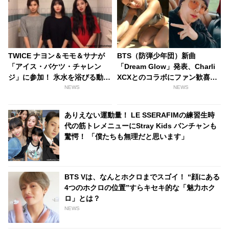
TWICE ナヨン＆モモ＆サナが
BTS（防弾少年団）新曲
「アイス・バケツ・チャレン
「Dream Glow」発表、Charli
ジ」に参加！ 氷水を浴びる動画
XCXとのコラボにファン歓喜！
を公開
そして…共同制作者が明かすジ
NEWS
NEWS
ミンへの思い「彼の夢、そして
彼の絶望から生まれた歌」
ありえない運動量！ LE SSERAFIMの練習生時
代の筋トレメニューにStray Kids バンチャンも
驚愕！ 「僕たちも無理だと思います」
BTS Vは、なんとホクロまでスゴイ！ “顔にある
4つのホクロの位置”すらキセキ的な「魅力ホク
ロ」とは？
NEWS