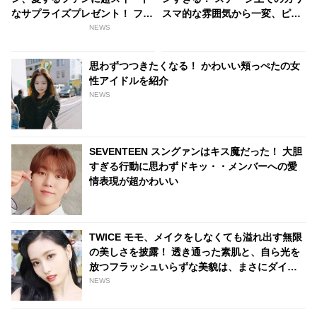
なサプライズプレゼント！ ファ
スマ的な雰囲気から一変、ピュ
ン大興奮の動画は必見
ア感あふれるビジュアルに視線
NEWS
殺到
思わずつつきたくなる！ かわいい頬っぺたの女
性アイドルを紹介
NEWS
SEVENTEEN スングァンはキス魔だった！ 大胆
すぎる行動に思わずドキッ・・メンバーへの愛
情表現が超かわいい
TWICE モモ、メイクをしなくても溢れ出す無限
の美しさを披露！ 透き通った素肌と、自ら光を
放つフラッシュいらずな美貌は、まさにダイア
モンド
NEWS