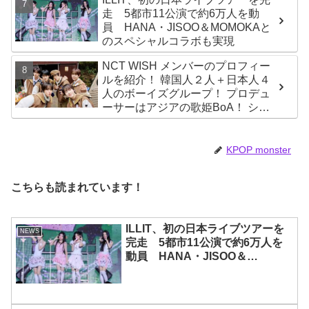
走 5都市11公演で約6万人を動
員 HANA・JISOO＆MOMOKAと
のスペシャルコラボも実現
NCT WISH メンバーのプロフィー
ルを紹介！ 韓国人２人＋日本人４
人のボーイズグループ！ プロデュ
ーサーはアジアの歌姫BoA！ シオ
ン、ジェヒ、リク、ユウシ、リョ
ウ、サクヤの魅力を徹底解説
KPOP monster
こちらも読まれています！
ILLIT、初の日本ライブツアーを
NEWS
完走 5都市11公演で約6万人を
動員 HANA・JISOO＆
MOMOKAとのスペシャルコラボ
も実現