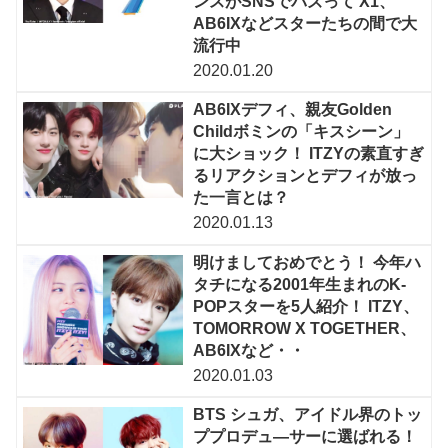
ンスがSNSでバズって X1、
AB6IXなどスターたちの間で大
流行中
2020.01.20
AB6IXデフィ、親友Golden
Childボミンの「キスシーン」
に大ショック！ ITZYの素直すぎ
るリアクションとデフィが放っ
た一言とは？
2020.01.13
明けましておめでとう！ 今年ハ
タチになる2001年生まれのK-
POPスターを5人紹介！ ITZY、
TOMORROW X TOGETHER、
AB6IXなど・・
2020.01.03
BTS シュガ、アイドル界のトッ
ププロデュ―サーに選ばれる！