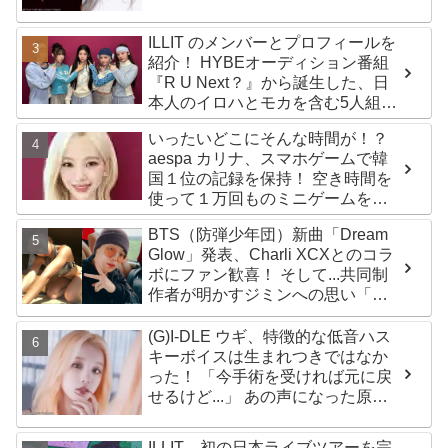
ILLIT のメンバーとプロフィールを
紹介！ HYBEオーディション番組
『R U Next？』から誕生した、日
本人のイロハとモカを含む5人組ガ
ールズグループ！ デビュー曲
いったいどこにそんな時間が！？
「Magnetic」がいきなりの大ヒッ
aespa カリナ、スマホゲームで韓
ト
国１位の記録を保持！ 空き時間を
使って１万回ものミニゲームをク
リア「芸能人たちが時間がないと
BTS（防弾少年団）新曲「Dream
言っているのは全部嘘」
Glow」発表、Charli XCXとのコラ
ボにファン歓喜！ そして...共同制
作者が明かすジミンへの思い「彼
の夢、そして彼の絶望から生まれ
た歌」
(G)I-DLE ウギ、特徴的な低音ハス
キーボイスは生まれつきではなか
った！ 「今手術を受ければ元に戻
せるけど...」 あの声になった原因
とは？
ILLIT、初の日本ライブツアーを完