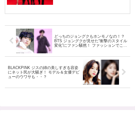
どっちのジョングクもホンモノなの！？
BTS ジョングクが見せた“衝撃のスタイル
変化”にファン騒然！ ファッションでここ
まで変わるなんて… 別人級の変化とその
完璧なスタイルに驚愕＆感動
BLACKPINK ジスの姉の美しすぎる容姿
にネット民が大騒ぎ！ モデル＆女優デビ
ューのウワサも・・？