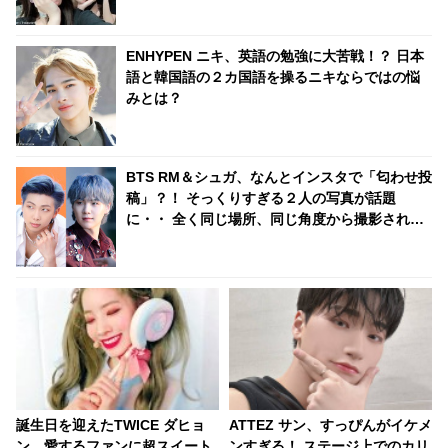
ENHYPEN ニキ、英語の勉強に大苦戦！？ 日本
語と韓国語の２カ国語を操るニキならではの悩
みとは？
BTS RM＆シュガ、なんとインスタで「匂わせ投
稿」？！ そっくりすぎる２人の写真が話題
に・・ 全く同じ場所、同じ角度から撮影されて
いる徹底的な匂わせぶりにファンも爆笑
誕生日を迎えたTWICE ダヒョ
ATTEZ サン、すっぴんがイケメ
ン、愛するファンに超スイート
ンすぎる！ ステージ上でのカリ