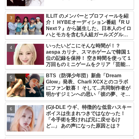
ILLIT のメンバーとプロフィールを紹
介！ HYBEオーディション番組『R U
Next？』から誕生した、日本人のイロ
ハとモカを含む5人組ガールズグルー
プ！ デビュー曲「Magnetic」がいき
いったいどこにそんな時間が！？
なりの大ヒット
aespa カリナ、スマホゲームで韓国１
位の記録を保持！ 空き時間を使って１
万回ものミニゲームをクリア「芸能人
たちが時間がないと言っているのは全
BTS（防弾少年団）新曲「Dream
部嘘」
Glow」発表、Charli XCXとのコラボ
にファン歓喜！ そして...共同制作者が
明かすジミンへの思い「彼の夢、そし
て彼の絶望から生まれた歌」
(G)I-DLE ウギ、特徴的な低音ハスキー
ボイスは生まれつきではなかった！
「今手術を受ければ元に戻せるけ
ど...」 あの声になった原因とは？