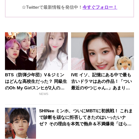
☆Twitterで最新情報を発信中！
今すぐフォロー！
BTS（防弾少年団）V＆ジミン
IVE イソ、記憶にある中で最も
はどんな高校生だった？ 同級生
古いドラマはあの作品！「つい
のOh My Girlスンヒが2人の過
最近のやつじゃん..」あまりに
去を語る
記憶に新しいタイトルに騒然！
NEWS
イソの圧倒的な若さを証明する
回答に驚きの声
SHINee ミンホ、ついにMBTIに初挑戦！ これま
で診断を頑なに拒否してきたのはいったいナ
ゼ？ その理由を本気で熱弁＆不満爆発「ほら見
て、こういうのが問題だと思う」