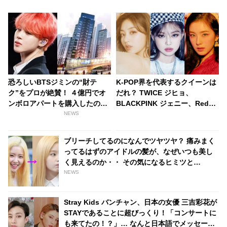
恐ろしいBTSジミンの“財テ
K-POP界を代表するクイーンは
ク”をプロが絶賛！ ４億円でオ
だれ？ TWICE ジヒョ、
ンボロアパートを購入したのに
BLACKPINK ジェニー、Red
はワケがあった！ 未来は『韓国
Velvet アイリーンをおさえ、み
NEWS
一のセレブタウン』の地主にな
ごと“女王”の称号を手に入れた
るってホント？
のは・・
ブリーチしてるのになんでツヤツヤ？ 痛みまく
ってるはずのアイドルの髪が、なぜいつも美し
く見えるのか・・ その気になるヒミツと
は・・？
NEWS
Stray Kids バンチャン、日本の女優 三吉彩花が
STAYであることに超びっくり！「コンサートに
も来てたの！？」… なんと日本語でメッセージ