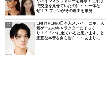
リのインスタフォローを解除！ これま
で交流を見せていたのに・・ 一体な
ぜ！？ ファンがその理由を推測
ENHYPENの日本人メンバー ニキ、人
気ゲームのキャラクターにそっく
り！？「○○に似ていると思います」と
正直な本音を自ら告白・・ あまりにも
そっくりな見た目にファン大爆笑「客
観的な視点で自分を見てるねｗｗ」