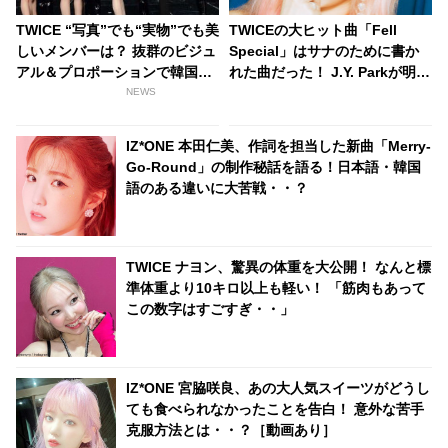
TWICE “写真”でも“実物”でも美
TWICEの大ヒット曲「Fell
しいメンバーは？ 抜群のビジュ
Special」はサナのために書か
アル＆プロポーションで韓国ネ
れた曲だった！ J.Y. Parkが明か
ットユーザーをあっと言わせた
す・・「サナを支えるメンバー
NEWS
4名とは・・？
の姿に胸が熱くなった」彼女た
ちの友情に敬意を表す
IZ*ONE 本田仁美、作詞を担当した新曲「Merry-
Go-Round」の制作秘話を語る！日本語・韓国
語のある違いに大苦戦・・？
TWICE ナヨン、驚異の体重を大公開！ なんと標
準体重より10キロ以上も軽い！ 「筋肉もあって
この数字はすごすぎ・・」
IZ*ONE 宮脇咲良、あの大人気スイーツがどうし
ても食べられなかったことを告白！ 意外な苦手
克服方法とは・・？［動画あり］