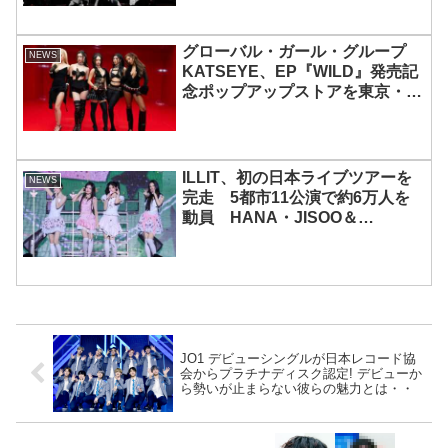
グローバル・ガール・グループ
NEWS
KATSEYE、EP『WILD』発売記
念ポップアップストアを東京・原
宿で開催 限定グッズも登場
ILLIT、初の日本ライブツアーを
NEWS
完走 5都市11公演で約6万人を
動員 HANA・JISOO＆
MOMOKAとのスペシャルコラボ
も実現
JO1 デビューシングルが日本レコード協
会からプラチナディスク認定! デビューか
ら勢いが止まらない彼らの魅力とは・・