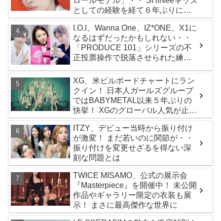
ロールモデル」・・ SHINeeキッズ
としての経験を経て６年ぶりに東
京ドームに帰還した感想は？
I.O.I、Wanna One、IZ*ONE、X1に
なるはずだったかもしれない・・
「PRODUCE 101」シリーズの不
正投票操作で脱落させられた練習
生12人の氏名が公表
XG、米ビルボードチャートにラン
クイン！ 日本人ガールズグループ
ではBABYMETAL以来５年ぶりの
快挙！ XGのグローバル人気が止ま
らない…「コーチェラ2025」にも
ITZY、デビュー当時から振り付け
日本人唯一の出演
が激変！ まだ若いのに関節が・・
振り付けを変更せざるを得ない深
刻な問題とは
TWICE MISAMO、公式の展示会
『Masterpiece』を開催中！ 未公開
作品やギャラリー限定の衣装も展
示！ まさに最高傑作な世界に