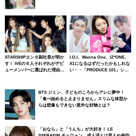
STARSHIPエンタ副社長が明か
I.O.I、Wanna One、IZ*ONE、
す！ IVEの６人それぞれがデビ
X1になるはずだったかもしれな
ューメンバーに選ばれた理由と
い・・「PRODUCE 101」シリ
は？ 実力はもちろん、内面もか
ーズの不正投票操作で脱落させ
なり重視！ 絶え間ない努力、勤
られた練習生12人の氏名が公表
勉さ、情熱・・ 納得のワケが明
BTS ジミン、子どものころからアレに夢中！
かされる
「食べ始めると止まりません」スリムな体型か
らは想像もできない意外な好物とは？
「おなら」と「うんち」が大好き！ LE
SSERAFIM チェウォン、成人済とは思えぬ超幼