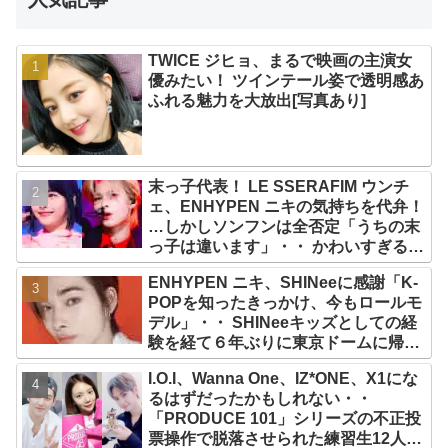
TWICE ジヒョ、まるで映画の主演女
優みたい！ ツインテール姿で透明感あ
ふれる魅力を大放出[写真あり]
末っ子代表！ LE SSERAFIM ウンチ
ェ、ENHYPEN ニキの気持ちを代弁！
…しかしソンフンは全否定「うちの末
っ子は違います」・・ かわいすぎる２
人の会話に爆笑
ENHYPEN ニキ、SHINeeに感謝「K-
POPを知ったきっかけ、今もロールモ
デル」・・ SHINeeキッズとしての経
験を経て６年ぶりに東京ドームに帰還
した感想は？
I.O.I、Wanna One、IZ*ONE、X1にな
るはずだったかもしれない・・
「PRODUCE 101」シリーズの不正投
票操作で脱落させられた練習生12人の