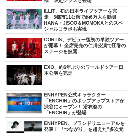
催 限定グッズも登場
ILLIT、初の日本ライブツアーを完
走 5都市11公演で約6万人を動員
HANA・JISOO＆MOMOKAとのスペ
シャルコラボも実現
CORTIS、デビュー後初の単独ツアー
が開幕！ 全席完売の仁川公演で圧巻の
ステージを披露
EXO、約6年ぶりのワールドツアー日
本公演を完走
ENHYPEN公式キャラクター
「ENCHIN」のポップアップストアが
渋谷にオープン！ 浴衣姿の
「ENCHIN」が登場
ENHYPEN、ブランドリニューアルを
発表！ 「つながり」を超えた“多次元