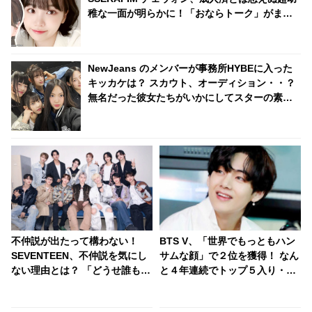
稚な一面が明らかに！「おならトーク」がまさ
かの大盛り上がり・・ 衝撃的なシーンに爆笑
NewJeans のメンバーが事務所HYBEに入った
キッカケは？ スカウト、オーディション・・？
無名だった彼女たちがいかにしてスターの素質
を見いだされたのか、その経緯が明らかに
不仲説が出たって構わない！
BTS V、「世界でもっともハン
SEVENTEEN、不仲説を気にし
サムな顔」で２位を獲得！ なん
ない理由とは？ 「どうせ誰も信
と４年連続でトップ５入り・・
じない」 メンバーの固い絆がわ
ジョングク、ジミン、ジンもラ
かる一言にファン感動
ンクイン