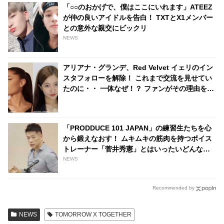
「○○のおかげで、僕はここにいれます」ATEEZ
が仲の良いアイドルを告白！ TXTとX1メンバー
との意外な親交にビックリ
NEWS
アリアナ・グランデ、Red Velvet イェリのイン
スタフォローを解除！ これまで交流を見せてい
たのに・・ 一体なぜ！？ ファンがその理由を推
測
「PRODDUCE 101 JAPAN」の練習生たちを心
から鍛えなおす！ ムキムキの筋肉を持つボイス
トレーナー「菅井秀憲」とはいったいどんな
人？
NEWS
Recommended by
NEWS
TOMORROW X TOGETHER