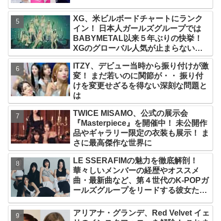
氏名が公表
XG、米ビルボードチャートにランク
イン！ 日本人ガールズグループでは
BABYMETAL以来５年ぶりの快挙！
XGのグローバル人気が止まらない…
「コーチェラ2025」にも日本人唯一の
ITZY、デビュー当時から振り付けが激
出演
変！ まだ若いのに関節が・・ 振り付
けを変更せざるを得ない深刻な問題と
は
TWICE MISAMO、公式の展示会
『Masterpiece』を開催中！ 未公開作
品やギャラリー限定の衣装も展示！ ま
さに最高傑作な世界に
LE SSERAFIMの魅力を徹底解剖！
華々しいメンバーの経歴やオススメ
曲・最新曲など、第４世代のK-POPガ
ールズグループをリードする彼女たち
のスゴさとは？
アリアナ・グランデ、Red Velvet イェ