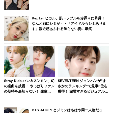
を送る… 照れくさそうに喜びを噛みしめる様子
がかわいすぎるとファンほっこり
Kep1er ヒカル、肌トラブルを赤裸々に暴露！
なんと顔にシミが・・「アイドルもシミありま
す」親近感あふれる飾らない姿に爆笑
Stray Kids ハン＆スンミン、幻
SEVENTEEN ジョンハンが“ま
の楽曲を披露！ やっぱりファン
さかのランキング”で見事3位を
の期待を裏切らない！ 先輩
獲得！ 完璧すぎるビジュアルか
DAY6の「Zombie」をカバーし
らは想像もつかない”衝撃的なギ
ファンからは歓喜の声
ャップ”が明らかに… 見る人を
唖然とさせたジョンハンの意外
BTS J-HOPEとジミンはもはや同一人物だっ
な一面にファン大爆笑