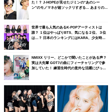
た！？ J-HOPEが見せたジミンの“あのシー
ン”のモノマネが超ソックリすぎる… あまりの再
現度にファンから驚きの声殺到
世界で最も人気のあるK-POPアーティストは
誰？ １位はやっぱりBTS、気になる２位、３位
は…？ 日本のランキングにはKARA、少女時代
もランクイン！ 各国の個性あふれるデータに注
目殺到
NMIXX リリー、どこかで聞いたことがある声？
実は大先輩 GOT7の曲にフィーチャリングで参
加していた！ 練習生時代の意外な活躍にびっく
り