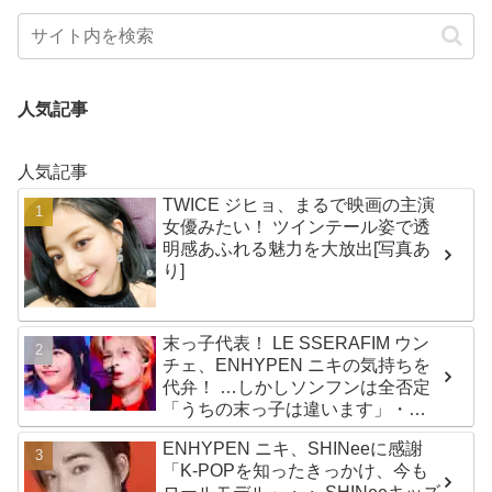
人気記事
人気記事
TWICE ジヒョ、まるで映画の主演
女優みたい！ ツインテール姿で透
明感あふれる魅力を大放出[写真あ
り]
末っ子代表！ LE SSERAFIM ウン
チェ、ENHYPEN ニキの気持ちを
代弁！ …しかしソンフンは全否定
「うちの末っ子は違います」・・
かわいすぎる２人の会話に爆笑
ENHYPEN ニキ、SHINeeに感謝
「K-POPを知ったきっかけ、今も