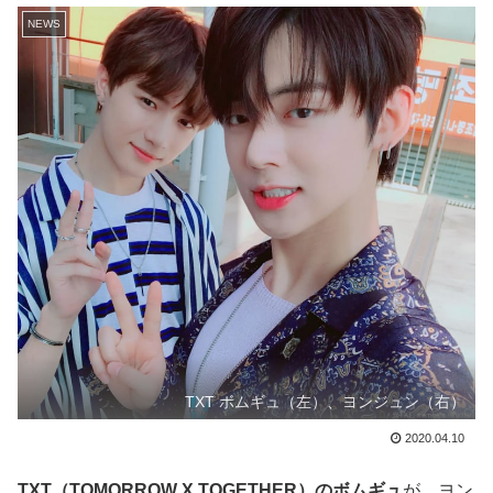
NEWS
TXT ボムギュ（左）、ヨンジュン（右）
2020.04.10
TXT（TOMORROW X TOGETHER）のボムギュ
が、ヨン