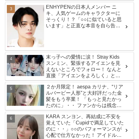
ENHYPENの日本人メンバー ニ
キ、人気ゲームのキャラクターに
そっくり！？「○○に似ていると思
います」と正直な本音を自ら告
白・・ あまりにもそっくりな見た
目にファン大爆笑「客観的な視点
で自分を見てるねｗｗ」
末っ子への愛情に涙！ Stray Kids
スンミン、緊張するアイエンを見
えないところでフォロー！ なんと
直接「アイエンをよろしく」と
イ・ムジンに連絡… 愛にあふれた
２か月限定！ aespa カリナ、“リア
エピソードにファン感動
ルバービー人形”と大好評だった金
髪をもう卒業！ 「もっと見たかっ
たのに」・・ ファンからは残念が
る声殺到
KARA スンヨン、再結成に不安を
覚えていた「Cupidで満足していた
のに・・」○○のパフォーマンスが
心配で仕方なかった！ アイドルと