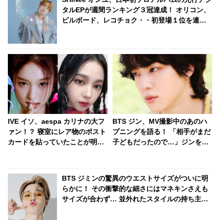
タルEPが週間ランキング３冠達成！ オリコン、
ビルボード、レコチョク・・初登場１位を連発
＆日本の名曲カバーに大反響
IVE イソ、aespa カリナの大フ
BTS ジン、MV撮影中のあのハ
ァン！？ 寝室にレア物のポスト
プニングを語る！ 「相手がまだ
カードを貼っていたことが明ら
子どもだったので…」ジンを困
かに！ ２人の共演を望む声続々
惑させたかわいらしいエピソー
ドにほっこり
BTS ジミンの驚異のウエストサイズがついに明
らかに！ その衝撃的な細さにはマネキンさえも
サイズが合わず… 並外れたスタイルの持ち主で
あるジミンの衣装に隠されたまさかの事実にフ
ァンは「信じられない…」と騒然