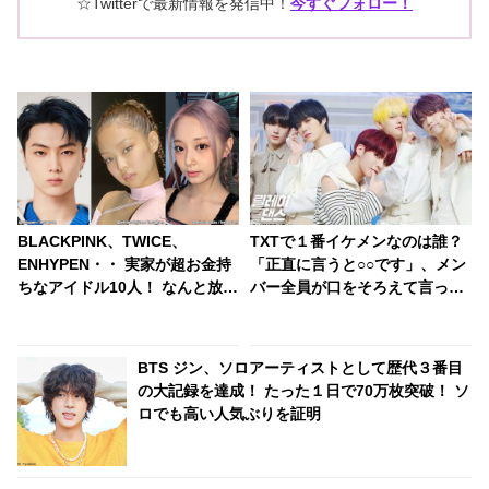
☆Twitterで最新情報を発信中！
今すぐフォロー！
BLACKPINK、TWICE、
TXTで１番イケメンなのは誰？
ENHYPEN・・ 実家が超お金持
「正直に言うと○○です」、メン
ちなアイドル10人！ なんと放送
バー全員が口をそろえて言った
局を買収できるほどの財力！ 桁
回答が衝撃的[動画]
違いな裕福さにびっくり
BTS ジン、ソロアーティストとして歴代３番目
の大記録を達成！ たった１日で70万枚突破！ ソ
ロでも高い人気ぶりを証明