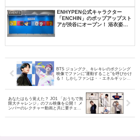
ENHYPEN公式キャラクター
EVENTS
「ENCHIN」のポップアップスト
アが渋谷にオープン！ 浴衣姿の
「ENCHIN」が登場
BTS ジョングク、キレキレのボクシング
映像でファンに“運動すること”を呼びかけ
る！ しかしファンは・・エネルギッシュ
な彼とARMYの温度差がありすぎ…笑[写
真]
あなたはもう覚えた？ JO1 「おうちで無
限大チャレンジ」のフル映像を公開！ メ
ンバーのレクチャー動画と共に要チェッ
ク