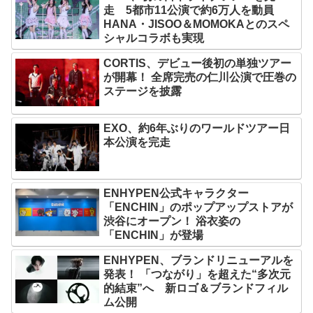
走 5都市11公演で約6万人を動員
HANA・JISOO＆MOMOKAとのスペ
シャルコラボも実現
CORTIS、デビュー後初の単独ツアー
が開幕！ 全席完売の仁川公演で圧巻の
ステージを披露
EXO、約6年ぶりのワールドツアー日
本公演を完走
ENHYPEN公式キャラクター
「ENCHIN」のポップアップストアが
渋谷にオープン！ 浴衣姿の
「ENCHIN」が登場
ENHYPEN、ブランドリニューアルを
発表！ 「つながり」を超えた“多次元
的結束”へ 新ロゴ＆ブランドフィル
ム公開