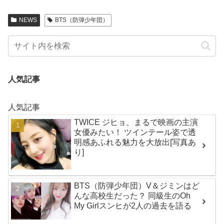
NEWS
BTS（防弾少年団）
人気記事
人気記事
TWICE ジヒョ、まるで映画の主演
女優みたい！ ツインテール姿で透
明感あふれる魅力を大放出[写真あ
り]
BTS（防弾少年団）V＆ジミンはど
んな高校生だった？ 同級生のOh
My Girlスンヒが2人の過去を語る