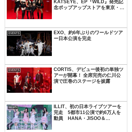
KATSEYE、EP『WILD』発売記
念ポップアップストアを東京・原
宿で開催 限定グッズも登場
EXO、約6年ぶりのワールドツア
EVENTS
ー日本公演を完走
CORTIS、デビュー後初の単独ツ
EVENTS
アーが開幕！ 全席完売の仁川公
演で圧巻のステージを披露
ILLIT、初の日本ライブツアーを
NEWS
完走 5都市11公演で約6万人を
動員 HANA・JISOO＆
MOMOKAとのスペシャルコラボ
も実現