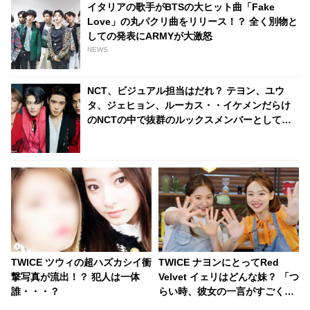
イタリアの歌手がBTSの大ヒット曲「Fake
Love」の丸パクリ曲をリリース！？ 全く別物と
しての発表にARMYが大激怒
NEWS
NCT、ビジュアル担当はだれ？ テヨン、ユウ
タ、ジェヒョン、ルーカス・・イケメンだらけ
のNCTの中で抜群のルックスメンバーとして
堂々の１位に輝いたのは？
TWICE ツウィの超ハズカシイ衝
TWICE ナヨンにとってRed
撃写真が流出！？ 犯人は一体
Velvet イェリはどんな妹？ 「つ
誰・・・？
らい時、彼女の一言がすごく力
になります」