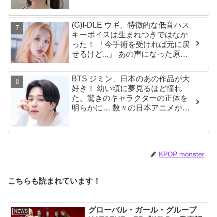
してのプライドが感じられる発言
はさすがの一言
(G)I-DLE ウギ、特徴的な低音ハス
キーボイスは生まれつきではなか
った！ 「今手術を受ければ元に戻
せるけど...」 あの声になった原因
とは？
BTS ジミン、日本のあの作品が大
好き！ 幼い頃に夢見るほど憧れ
た、驚きのキャラクターの正体を
明らかに… 数々の日本アニメから
大きな影響を受けたエピソードに
ファン大喜び
KPOP monster
こちらも読まれています！
グローバル・ガール・グループ
NEWS