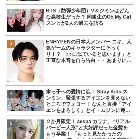
BTS（防弾少年団）V＆ジミンはどん
な高校生だった？ 同級生のOh My Girl
スンヒが2人の過去を語る
ENHYPENの日本人メンバー ニキ、人
気ゲームのキャラクターにそっく
り！？「○○に似ていると思います」と
正直な本音を自ら告白・・ あまりにも
そっくりな見た目にファン大爆笑「客
観的な視点で自分を見てるねｗｗ」
末っ子への愛情に涙！ Stray Kids ス
ンミン、緊張するアイエンを見えない
ところでフォロー！ なんと直接「アイ
エンをよろしく」とイ・ムジンに連
絡… 愛にあふれたエピソードにファン
２か月限定！ aespa カリナ、“リアル
感動
バービー人形”と大好評だった金髪を
もう卒業！ 「もっと見たかったの