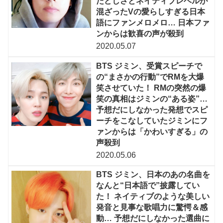
たどしさとネイティブレベルが
混ざったVの愛らしすぎる日本
語にファンメロメロ… 日本ファ
ンからは歓喜の声が殺到
2020.05.07
BTS ジミン、受賞スピーチで
の“まさかの行動”でRMを大爆
笑させていた！ RMの突然の爆
笑の真相はジミンの“ある姿”…
予想だにしなかった発想でスピ
ーチをこなしていたジミンにフ
ァンからは「かわいすぎる」の
声殺到
2020.05.06
BTS ジミン、日本のあの名曲を
なんと“日本語で”披露してい
た！ ネイティブのような美しい
発音と見事な歌唱力に驚愕＆感
動… 予想だにしなかった選曲に