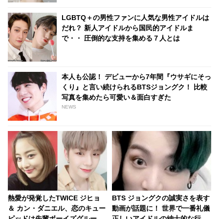
LGBTQ＋の男性ファンに人気な男性アイドルは
だれ？ 新人アイドルから国民的アイドルま
で・・ 圧倒的な支持を集める７人とは
本人も公認！ デビューから7年間『ウサギにそっ
くり』と言い続けられるBTSジョングク！ 比較
写真を集めたら可愛い＆面白すぎた
NEWS
熱愛が発覚したTWICE ジヒョ
BTS ジョングクの誠実さを表す
＆ カン・ダニエル、恋のキュー
動画が話題に！ 世界で一番礼儀
ピッドは先輩ボーイズグループ
正しいアイドルの紳士的な行動