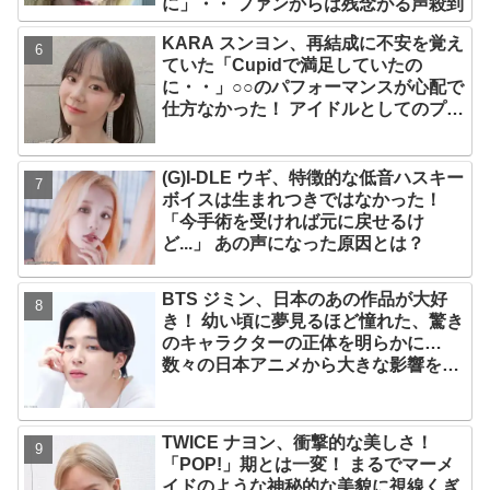
に」・・ ファンからは残念がる声殺到
KARA スンヨン、再結成に不安を覚え
ていた「Cupidで満足していたの
に・・」○○のパフォーマンスが心配で
仕方なかった！ アイドルとしてのプラ
イドが感じられる発言はさすがの一言
(G)I-DLE ウギ、特徴的な低音ハスキー
ボイスは生まれつきではなかった！
「今手術を受ければ元に戻せるけ
ど...」 あの声になった原因とは？
BTS ジミン、日本のあの作品が大好
き！ 幼い頃に夢見るほど憧れた、驚き
のキャラクターの正体を明らかに…
数々の日本アニメから大きな影響を受
けたエピソードにファン大喜び
TWICE ナヨン、衝撃的な美しさ！
「POP!」期とは一変！ まるでマーメ
イドのような神秘的な美貌に視線くぎ