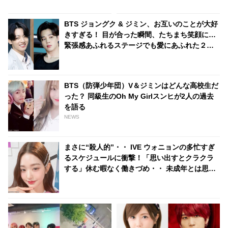
BTS ジョングク & ジミン、お互いのことが大好
きすぎる！ 目が合った瞬間、たちまち笑顔に…
緊張感あふれるステージでも愛にあふれた２人
の姿にほっこり
BTS（防弾少年団）V＆ジミンはどんな高校生だ
った？ 同級生のOh My Girlスンヒが2人の過去
を語る
NEWS
まさに“殺人的”・・ IVE ウォニョンの多忙すぎ
るスケジュールに衝撃！「思い出すとクラクラ
する」休む暇なく働きづめ・・ 未成年とは思え
ぬ仕事ぶりにビックリ