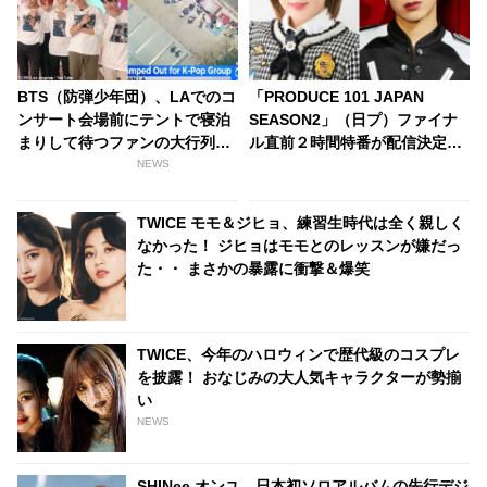
BTS（防弾少年団）、LAでのコ
「PRODUCE 101 JAPAN
ンサート会場前にテントで寝泊
SEASON2」（日プ）ファイナ
まりして待つファンの大行列で
ル直前２時間特番が配信決定！
きる[動画あり]
宮崎美穂（AKB48）、本田康祐
NEWS
（OWV）らがプデュの魅力を語
る・・ファイナル収録の観覧募
TWICE モモ＆ジヒョ、練習生時代は全く親しく
集もスタート
なかった！ ジヒョはモモとのレッスンが嫌だっ
た・・ まさかの暴露に衝撃＆爆笑
TWICE、今年のハロウィンで歴代級のコスプレ
を披露！ おなじみの大人気キャラクターが勢揃
い
NEWS
SHINee オンユ、日本初ソロアルバムの先行デジ