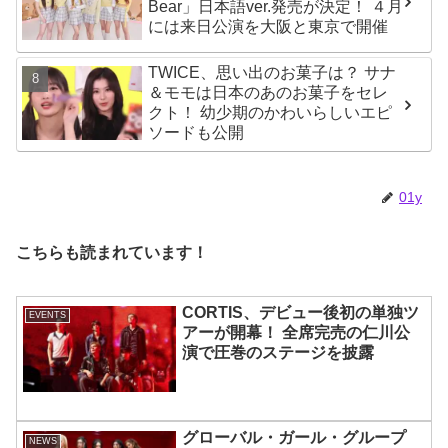
Bear」日本語ver.発売が決定！ ４月
には来日公演を大阪と東京で開催
TWICE、思い出のお菓子は？ サナ
＆モモは日本のあのお菓子をセレ
クト！ 幼少期のかわいらしいエピ
ソードも公開
01y
こちらも読まれています！
CORTIS、デビュー後初の単独ツ
EVENTS
アーが開幕！ 全席完売の仁川公
演で圧巻のステージを披露
グローバル・ガール・グループ
NEWS