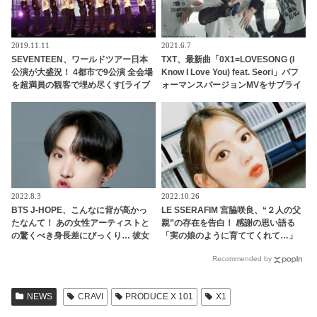
2019.11.11
2021.6.7
SEVENTEEN、ワールドツアー日本
TXT、最新曲「0X1=LOVESONG (I
公演が大盛況！ 4都市で9公演 全会場
Know I Love You) feat. Seori」パフ
を超満員の観客で埋め尽くす[ライブ
ォーマンスバージョンMVをサプライ
レポート]
ズ公開！ ディテールのダンスライン
まで生かした完成度の高いパフォー
マンスを実現
2022.8.3
2022.10.26
BTS J-HOPE、こんなに背が高かっ
LE SSERAFIM 宮脇咲良、“２人の父
たなんて！ あの女性アーティストと
親”の存在を告白！ 感謝の思い語る
の驚くべき身長差にびっくり… 彼女
「実の娘のように育ててくれて…」
を包み込むかのように抱きしめる姿
「幸せな人生を送ってきた」センシ
Recommended by
に胸キュン
ティブな話題にも臆せず堂々とした
姿を見せる彼女に称賛の声
NEWS
CRAVI
PRODUCE X 101
X1