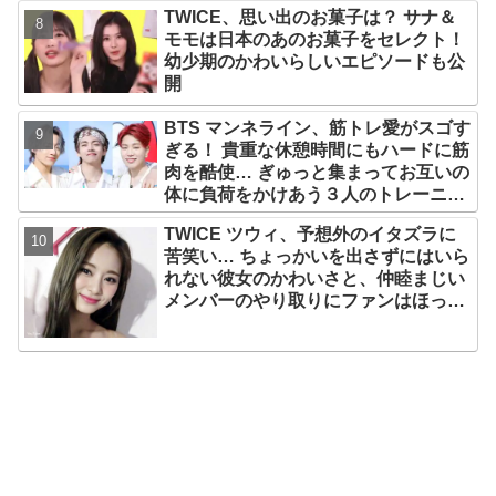
TWICE、思い出のお菓子は？ サナ＆
モモは日本のあのお菓子をセレクト！
幼少期のかわいらしいエピソードも公
開
BTS マンネライン、筋トレ愛がスゴす
ぎる！ 貴重な休憩時間にもハードに筋
肉を酷使… ぎゅっと集まってお互いの
体に負荷をかけあう３人のトレーニン
グ風景がかわいすぎるとファンくぎづ
TWICE ツウィ、予想外のイタズラに
け
苦笑い… ちょっかいを出さずにはいら
れない彼女のかわいさと、仲睦まじい
メンバーのやり取りにファンはほっこ
り