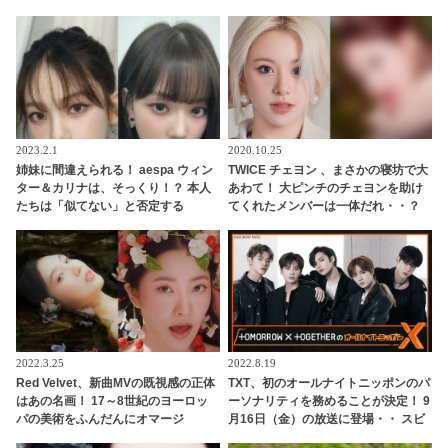
味津々
2023.2.1
2020.10.25
姉妹に間違えられる！ aespa ウィン
TWICE チェヨン 、まさかの寝坊で大
ター＆カリナは、そっくり！？ 本人
あわて！ 大ピンチのチェヨンを助け
たちは「似てない」と否定する
てくれたメンバーは一体だれ・・？
も・・認めざるを得ない証言＆出来
事が頻発
2022.3.25
2022.8.19
Red Velvet、新曲MVの既視感の正体
TXT、初のオールナイトニッポンのパ
はあの名画！ 17～8世紀のヨーロッ
ーソナリティを務めることが決定！ 9
パの美術をふんだんにオマージ
月16日（金）の放送に登場・・ スビ
ュ・・ もはや美術館！ 魅力的なコン
ンから喜びのコメントも到着