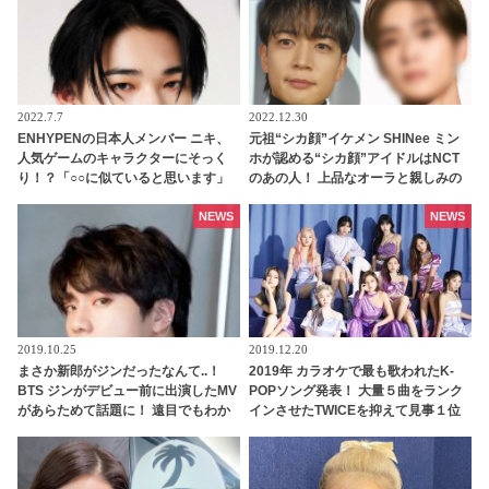
2022.7.7
2022.12.30
ENHYPENの日本人メンバー ニキ、
元祖“シカ顔”イケメン SHINee ミン
人気ゲームのキャラクターにそっく
ホが認める“シカ顔”アイドルはNCT
り！？「○○に似ていると思います」
のあの人！ 上品なオーラと親しみの
と正直な本音を自ら告白・・ あまり
ある雰囲気を兼ね備えたイケメンと
にもそっくりな見た目にファン大爆
は一体ダレ？
NEWS
NEWS
笑「客観的な視点で自分を見てるね
ｗｗ」
2019.10.25
2019.12.20
まさか新郎がジンだったなんて..！
2019年 カラオケで最も歌われたK-
BTS ジンがデビュー前に出演したMV
POPソング発表！ 大量５曲をランク
があらためて話題に！ 遠目でもわか
インさせたTWICEを抑えて見事１位
るワールドワイドハンサムぶりに驚
に輝いたのはあのガールズグループ
愕…貴重すぎる映像に感激