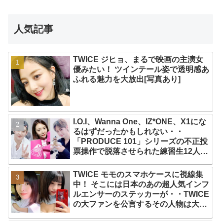
人気記事
TWICE ジヒョ、まるで映画の主演女
優みたい！ ツインテール姿で透明感あ
ふれる魅力を大放出[写真あり]
I.O.I、Wanna One、IZ*ONE、X1にな
るはずだったかもしれない・・
「PRODUCE 101」シリーズの不正投
票操作で脱落させられた練習生12人の
氏名が公表
TWICE モモのスマホケースに視線集
中！ そこには日本のあの超人気インフ
ルエンサーのステッカーが・・TWICE
の大ファンを公言するその人物は大よ
ろこび！ まさに「成功したファン」だ