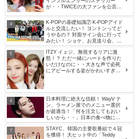
インフルエンサーのステッカー
が・・TWICEの大ファンを公言す
るその人物は大よろこび！ まさに
「成功したファン」だと話題沸騰
K-POPの基礎知識⑦ K-POPアイド
ルと交流したい！ ヨントンってど
うやるの？ 対面サイン会に行って
みたい！ ショケ、お見送り会、握
手会・・・リリースイベントあれ
ITZY イェジ、無視するリアに激
これを紹介
怒！？ ただ一緒にハートを作りた
いだけなのに・・大きな声で必死
にアピールする姿がかわいすぎる
[動画]
日本料理に絶大な信頼！ WayV テ
ン、ラーメン屋でのメニュー選択
が超適当！「何を注文してもおい
しいから・・」日本の食べ物に関
する持論を明かす
STAYC、韓国の主要歌番組で４冠
を獲得！ 大ヒット中の「Teddy