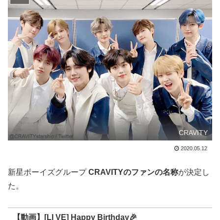
CRAVITY
2020.05.12
新星ボーイズグループ
CRAVITYのファンの名称
が決定し
た。
【動画】[LI VE] Happy Birthday🎉