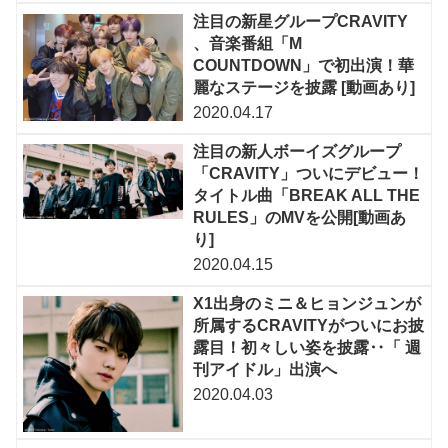
注目の新星グループCRAVITY
、音楽番組「M
COUNTDOWN」で初出演！華
麗なステージを披露 [動画あり]
2020.04.17
注目の新人ボーイズグループ
「CRAVITY」ついにデビュー！
タイトル曲「BREAK ALL THE
RULES」のMVを公開[動画あ
り]
2020.04.15
X1出身のミニ＆ヒョンジュンが
所属するCRAVITYがついにお披
露目！初々しい姿を披露‥「 週
刊アイドル」出演へ
2020.04.03