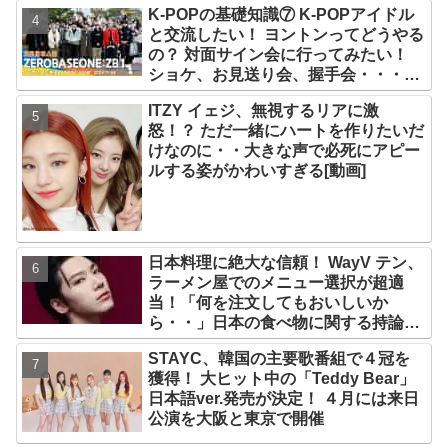
と話題沸騰
K-POPの基礎知識⑦ K-POPアイドル
と交流したい！ ヨントンってどうやる
の？ 対面サイン会に行ってみたい！
ショケ、お見送り会、握手会・・・リ
リースイベントあれこれを紹介
ITZY イェジ、無視するリアに激
怒！？ ただ一緒にハートを作りたいだ
けなのに・・大きな声で必死にアピー
ルする姿がかわいすぎる[動画]
日本料理に絶大な信頼！ WayV テン、
ラーメン屋でのメニュー選択が超適
当！「何を注文してもおいしいか
ら・・」日本の食べ物に関する持論を
明かす
STAYC、韓国の主要歌番組で４冠を
獲得！ 大ヒット中の「Teddy Bear」
日本語ver.発売が決定！ ４月には来日
公演を大阪と東京で開催