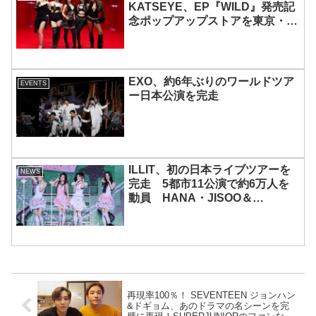
KATSEYE、EP『WILD』発売記
念ポップアップストアを東京・原
宿で開催 限定グッズも登場
EXO、約6年ぶりのワールドツア
EVENTS
ー日本公演を完走
ILLIT、初の日本ライブツアーを
NEWS
完走 5都市11公演で約6万人を
動員 HANA・JISOO＆
MOMOKAとのスペシャルコラボ
も実現
再現率100％！ SEVENTEEN ジョンハン
&ドギョム、あのドラマの名シーンを完