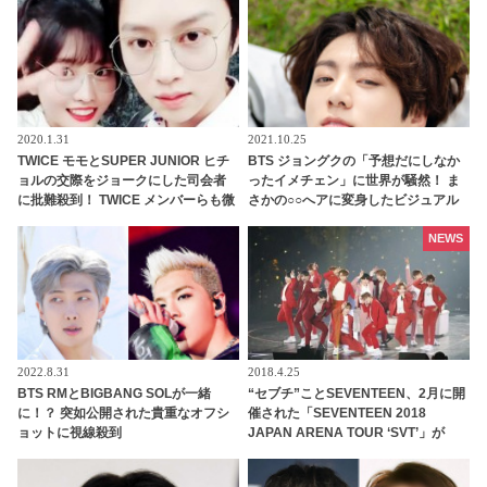
セプトのトリコになるファン続々
2020.1.31
2021.10.25
TWICE モモとSUPER JUNIOR ヒチ
BTS ジョングクの「予想だにしなか
ョルの交際をジョークにした司会者
ったイメチェン」に世界が騒然！ ま
に批難殺到！ TWICE メンバーらも微
さかの○○へアに変身したビジュアル
妙な反応
がどこかヤンチャでセクシーすぎ
る… 落ち着いた黒髪からガラリと雰
NEWS
囲気を変えた美貌に驚きを隠せない
声殺到
2022.8.31
2018.4.25
BTS RMとBIGBANG SOLが一緒
“セブチ”ことSEVENTEEN、2月に開
に！？ 突如公開された貴重なオフシ
催された「SEVENTEEN 2018
ョットに視線殺到
JAPAN ARENA TOUR ‘SVT’」が
WOWOWで放送決定[ライブレポート]