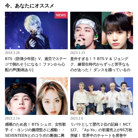
今、あなたにオススメ
NEWS
2019.3.26
2023.1.23
BTS（防弾少年団）V、過労でステー
意外すぎる！？ BTS V ＆ ジョング
ジで倒れそうになる！ ファンから心
ク、練習生時代からずっと苦手なも
配の声[動画あり]
のがあった！ ダンスを踊っているの
にどうしてできないの？ 顔を歪めな
がら痛みに耐える彼らの姿にくぎづ
け
2023.2.14
2023.2.6
感嘆のため息！ BTS シュガ、女性歌
リパケとして歴代２位の記録！ NCT
手 イ・ヨンジの義理堅さに感動・・
127、「Ay-Yo」の初週売上が95万枚
SEVENTEENとのコラボの裏側に興
突破！ 世界中のチャートを席巻中