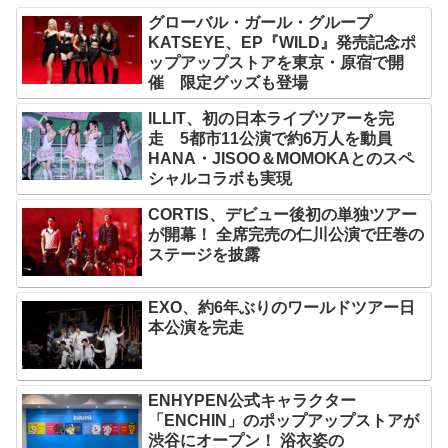
グローバル・ガール・グループ
KATSEYE、EP『WILD』発売記念ポ
ップアップストアを東京・原宿で開
催 限定グッズも登場
ILLIT、初の日本ライブツアーを完
走 5都市11公演で約6万人を動員
HANA・JISOO＆MOMOKAとのスペ
シャルコラボも実現
CORTIS、デビュー後初の単独ツアー
が開幕！ 全席完売の仁川公演で圧巻の
ステージを披露
EXO、約6年ぶりのワールドツアー日
本公演を完走
ENHYPEN公式キャラクター
「ENCHIN」のポップアップストアが
渋谷にオープン！ 浴衣姿の