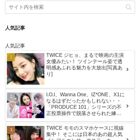
人気記事
人気記事
TWICE ジヒョ、まるで映画の主演
女優みたい！ ツインテール姿で透
明感あふれる魅力を大放出[写真あ
り]
I.O.I、Wanna One、IZ*ONE、X1に
なるはずだったかもしれない・・
「PRODUCE 101」シリーズの不
正投票操作で脱落させられた練習
生12人の氏名が公表
TWICE モモのスマホケースに視線
集中！ そこには日本のあの超人気