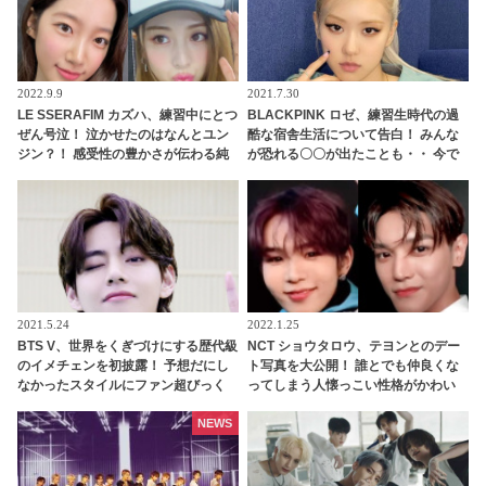
2022.9.9
2021.7.30
LE SSERAFIM カズハ、練習中にとつ
BLACKPINK ロゼ、練習生時代の過
ぜん号泣！ 泣かせたのはなんとユン
酷な宿舎生活について告白！ みんな
ジン？！ 感受性の豊かさが伝わる純
が恐れる〇〇が出たことも・・ 今で
粋な涙にほっこり
は想像もできないエピソードにビッ
クリ
2021.5.24
2022.1.25
BTS V、世界をくぎづけにする歴代級
NCT ショウタロウ、テヨンとのデー
のイメチェンを初披露！ 予想だにし
ト写真を大公開！ 誰とでも仲良くな
なかったスタイルにファン超びっく
ってしまう人懐っこい性格がかわい
り… さらにはとつぜんのイメチェン
らしい
に隠された意外な思いまで明らかに
NEWS
「僕はメンバーの中で○○担当なの
で」