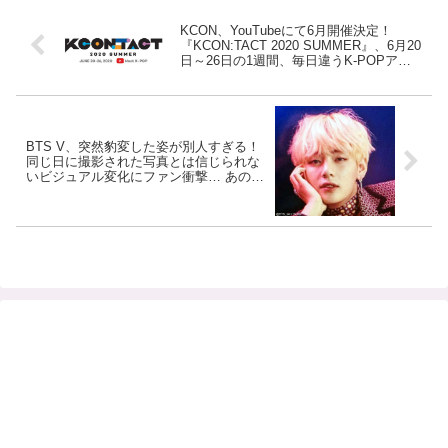
KCON、YouTubeにて6月開催決定！
『KCON:TACT 2020 SUMMER』、6月20
日～26日の1週間、毎日違うK-POPアー
ティストのライブコンサートを配信 ＆ オ
ンラインで世界中の韓流ファンと交流
BTS V、突然豹変した姿が別人すぎる！
同じ日に撮影された写真とは信じられな
いビジュアル変化にファン衝撃… あの愛
らしさはどこへ… まるでVが2人いるみた
いなギャップが話題に