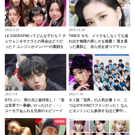
2022.5.21
2019.12.28
LE SSERAFIMってどんな子たち？ チ
TWICE モモ、メイクをしなくても溢
ェウォン＆サクラとの再会はどうだ
れ出す無限の美しさを披露！ 透き通
った？ ユンジンがメンバーの素顔を
った素肌と、自ら光を放つフラッシ
明かす
ュいらずな美貌は、まさにダイアモ
ンド
2021.5.9
2022.1.16
BTS ジン、実の兄と超仲良し！ 「昔
タイ版「花男」の人気女優 トゥ、じ
は世界で一番嫌いだったけど・・」
つはガチのNCTファンだった！ なん
ユーモアあふれる兄弟のエピソード
とヨントンにも参加するほど夢中…
とカカオトークにファン大爆笑
「F4 と NCT どちらを選ぶ？」の質
問に彼女が選んだのは・・？
NEWS