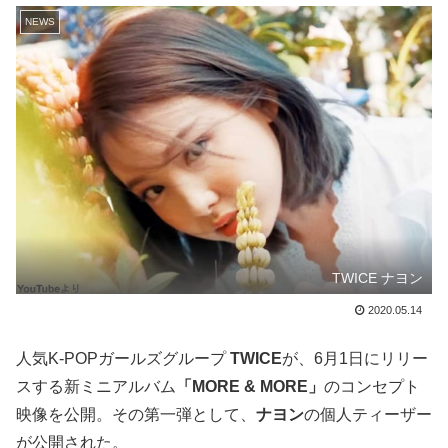
NEWS
TWICE ナヨン
2020.05.14
人気K-POPガールズグループ
TWICE
が、6月1日にリリー
スする新ミニアルバム
「MORE & MORE」
のコンセプト
映像を公開。その第一弾として、
ナヨン
の個人ティーザー
が公開された。