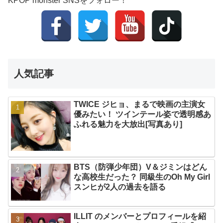
KPOP monster SNSをフォロー！
人気記事
TWICE ジヒョ、まるで映画の主演女
優みたい！ ツインテール姿で透明感あ
ふれる魅力を大放出[写真あり]
BTS（防弾少年団）V＆ジミンはどん
な高校生だった？ 同級生のOh My Girl
スンヒが2人の過去を語る
ILLIT のメンバーとプロフィールを紹