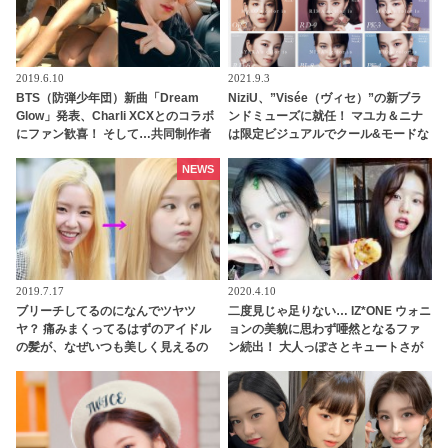
2019.6.10
2021.9.3
BTS（防弾少年団）新曲「Dream
NiziU、”Visée（ヴィセ）”の新ブラ
Glow」発表、Charli XCXとのコラボ
ンドミューズに就任！ マユカ＆ニナ
にファン歓喜！ そして…共同制作者
は限定ビジュアルでクール&モードな
が明かすジミンへの思い「彼の夢、
新たな一面を披露
そして彼の絶望から生まれた歌」
NEWS
2019.7.17
2020.4.10
ブリーチしてるのになんでツヤツ
二度見じゃ足りない… IZ*ONE ウォニ
ヤ？ 痛みまくってるはずのアイドル
ョンの美貌に思わず唖然となるファ
の髪が、なぜいつも美しく見えるの
ン続出！ 大人っぽさとキュートさが
か・・ その気になるヒミツと
あふれた美しすぎる写真にびっく
は・・？
り… だれもが憧れる完璧なビジュア
ルを証明