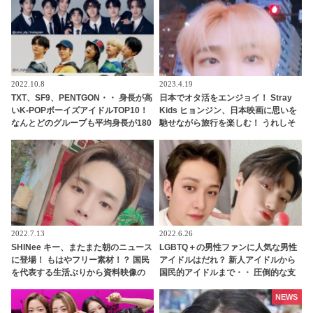
2022.10.8
2023.4.19
TXT、SF9、PENTGON・・ 身長が高
日本でオタ活をエンジョイ！ Stray
いK-POPボーイズアイドルTOP10！
Kids ヒョンジン、日本映画に思いを
なんとどのグループも平均身長が180
馳せながら旅行を楽しむ！ うれしそ
センチ超え！ 全員が185センチ以上
うに電車への憧れを語る姿が愛おし
のグループも
すぎる
2022.7.13
2022.6.26
SHINee キー、またまた朝のニュース
LGBTQ＋の男性ファンに人気な男性
に登場！ もはやフリー素材！？ 国民
アイドルはだれ？ 新人アイドルから
を代表する生活ぶりから資料映像の
国民的アイドルまで・・ 圧倒的な支
常連になったキーに爆笑
持を集める７人とは
NEWS