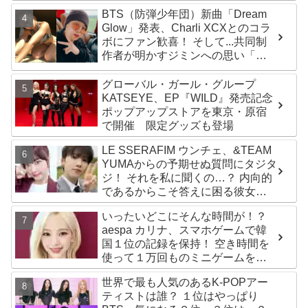
ールズグループ！ デビュー曲
BTS（防弾少年団）新曲「Dream
「Magnetic」がいきなりの大ヒッ
Glow」発表、Charli XCXとのコラ
ト
ボにファン歓喜！ そして...共同制
作者が明かすジミンへの思い「彼
の夢、そして彼の絶望から生まれ
た歌」
グローバル・ガール・グループ
KATSEYE、EP『WILD』発売記念
ポップアップストアを東京・原宿
で開催 限定グッズも登場
LE SSERAFIM ウンチェ、&TEAM
YUMAからの予期せぬ質問にタジタ
ジ！ それを私に聞くの…？ 内向的
であるからこそ答えに困る彼女の
リアクションがかわいすぎる
いったいどこにそんな時間が！？
aespa カリナ、スマホゲームで韓
国１位の記録を保持！ 空き時間を
使って１万回ものミニゲームをク
リア「芸能人たちが時間がないと
世界で最も人気のあるK-POPアー
言っているのは全部嘘」
ティストは誰？ １位はやっぱり