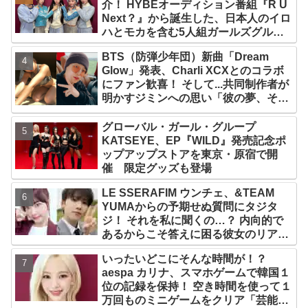
介！ HYBEオーディション番組『R U
Next？』から誕生した、日本人のイロ
ハとモカを含む5人組ガールズグルー
プ！ デビュー曲「Magnetic」がいき
BTS（防弾少年団）新曲「Dream
なりの大ヒット
Glow」発表、Charli XCXとのコラボ
にファン歓喜！ そして...共同制作者が
明かすジミンへの思い「彼の夢、そし
て彼の絶望から生まれた歌」
グローバル・ガール・グループ
KATSEYE、EP『WILD』発売記念ポ
ップアップストアを東京・原宿で開
催 限定グッズも登場
LE SSERAFIM ウンチェ、&TEAM
YUMAからの予期せぬ質問にタジタ
ジ！ それを私に聞くの…？ 内向的で
あるからこそ答えに困る彼女のリアク
ションがかわいすぎる
いったいどこにそんな時間が！？
aespa カリナ、スマホゲームで韓国１
位の記録を保持！ 空き時間を使って１
万回ものミニゲームをクリア「芸能人