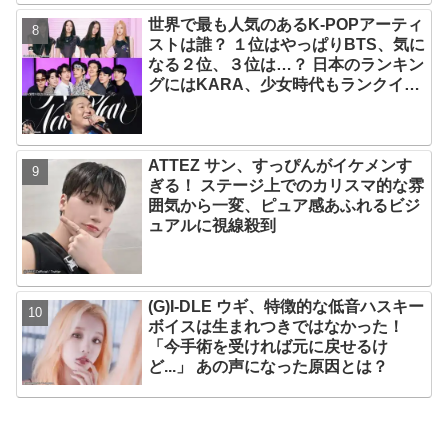
たちが時間がないと言っているのは全
世界で最も人気のあるK-POPアーティ
部嘘」
ストは誰？ １位はやっぱりBTS、気に
なる２位、３位は…？ 日本のランキン
グにはKARA、少女時代もランクイ
ン！ 各国の個性あふれるデータに注目
殺到
ATTEZ サン、すっぴんがイケメンす
ぎる！ ステージ上でのカリスマ的な雰
囲気から一変、ピュア感あふれるビジ
ュアルに視線殺到
(G)I-DLE ウギ、特徴的な低音ハスキー
ボイスは生まれつきではなかった！
「今手術を受ければ元に戻せるけ
ど...」 あの声になった原因とは？