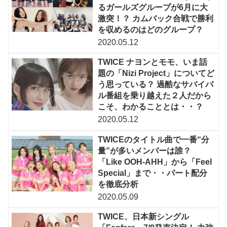
るガールズグループが6月に大
激突！？ カムバック合戦で勝利
を収めるのはどのグループ？
2020.05.12
TWICE ナヨンとモモ、いま話
題の「Nizi Project」についてど
う思っている？ 過酷なサバイバ
ル番組を乗り越えた２人だから
こそ、わかることとは・・？
2020.05.12
TWICEのタイトル曲で一番“分
量”が多いメンバーは誰？
「Like OOH-AHH」から「Feel
Special」まで・・パート配分
を徹底分析
2020.05.09
TWICE、日本新シングル