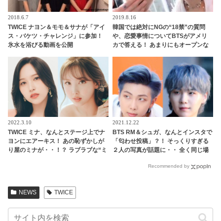
2018.6.7
2019.8.16
TWICE ナヨン＆モモ＆サナが「アイ
韓国では絶対にNGの“18禁”の質問
ス・バケツ・チャレンジ」に参加！
や、恋愛事情についてBTSがアメリ
氷水を浴びる動画を公開
カで答える！ あまりにもオープンな
質問に、通訳者もタジタジ
2022.3.10
2021.12.22
TWICE ミナ、なんとステージ上でナ
BTS RM＆シュガ、なんとインスタで
ヨンにエアーキス！ あの恥ずかしが
「匂わせ投稿」？！ そっくりすぎる
り屋のミナが・・！？ ラブラブな“ミ
２人の写真が話題に・・ 全く同じ場
ナヨン”に悶絶
所、同じ角度から撮影されている徹
Recommended by
底的な匂わせぶりにファンも爆笑
NEWS
TWICE