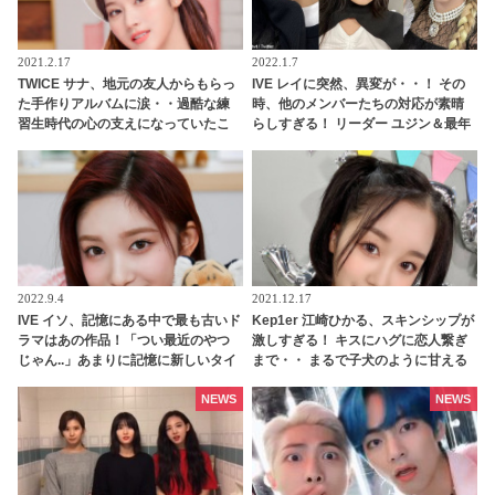
2021.2.17
2022.1.7
TWICE サナ、地元の友人からもらっ
IVE レイに突然、異変が・・！ その
た手作りアルバムに涙・・過酷な練
時、他のメンバーたちの対応が素晴
習生時代の心の支えになっていたこ
らしすぎる！ リーダー ユジン＆最年
とを告白！ 当時を懐かしむサナのや
長 ガウルの頼もしさに感動
わらかい笑顔に感動
2022.9.4
2021.12.17
IVE イソ、記憶にある中で最も古いド
Kep1er 江崎ひかる、スキンシップが
ラマはあの作品！「つい最近のやつ
激しすぎる！ キスにハグに恋人繋ぎ
じゃん..」あまりに記憶に新しいタイ
まで・・ まるで子犬のように甘える
トルに騒然！ イソの圧倒的な若さを
ひかるにメロメロ
証明する回答に驚きの声
NEWS
NEWS