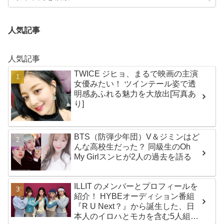
人気記事
人気記事
TWICE ジヒョ、まるで映画の主演
女優みたい！ ツインテール姿で透
明感あふれる魅力を大放出[写真あ
り]
BTS（防弾少年団）V＆ジミンはど
んな高校生だった？ 同級生のOh
My Girlスンヒが2人の過去を語る
ILLIT のメンバーとプロフィールを
紹介！ HYBEオーディション番組
『R U Next？』から誕生した、日
本人のイロハとモカを含む5人組ガ