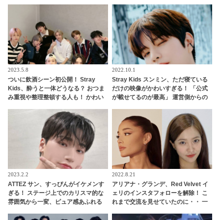
2023.5.8
2022.10.1
ついに飲酒シーン初公開！ Stray
Stray Kids スンミン、ただ寝ている
Kids、酔うと一体どうなる？ おつま
だけの映像がかわいすぎる！ 「公式
み重視や整理整頓する人も！ かわい
が載せてるのが最高」 運営側からの
い飲酒状況にファン興味津々
愛情を感じる投稿にファン悶絶
2023.2.2
2022.8.21
ATTEZ サン、すっぴんがイケメンす
アリアナ・グランデ、Red Velvet イ
ぎる！ ステージ上でのカリスマ的な
ェリのインスタフォローを解除！ こ
雰囲気から一変、ピュア感あふれる
れまで交流を見せていたのに・・ 一
ビジュアルに視線殺到
体なぜ！？ ファンがその理由を推測