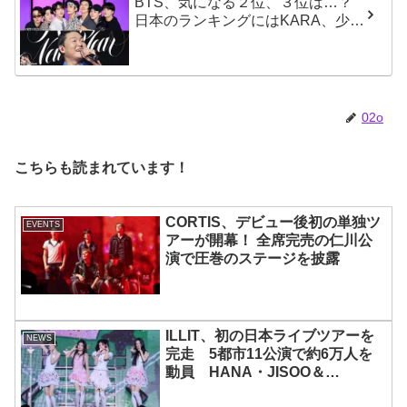
BTS、気になる２位、３位は…？
日本のランキングにはKARA、少女
時代もランクイン！ 各国の個性あ
ふれるデータに注目殺到
02o
こちらも読まれています！
CORTIS、デビュー後初の単独ツ
EVENTS
アーが開幕！ 全席完売の仁川公
演で圧巻のステージを披露
ILLIT、初の日本ライブツアーを
NEWS
完走 5都市11公演で約6万人を
動員 HANA・JISOO＆
MOMOKAとのスペシャルコラボ