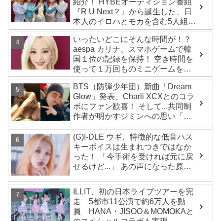
紹介！ HYBEオーディション番組
『R U Next？』から誕生した、日
本人のイロハとモカを含む5人組ガ
ールズグループ！ デビュー曲
いったいどこにそんな時間が！？
「Magnetic」がいきなりの大ヒッ
aespa カリナ、スマホゲームで韓
ト
国１位の記録を保持！ 空き時間を
使って１万回ものミニゲームをク
リア「芸能人たちが時間がないと
BTS（防弾少年団）新曲「Dream
言っているのは全部嘘」
Glow」発表、Charli XCXとのコラ
ボにファン歓喜！ そして...共同制
作者が明かすジミンへの思い「彼
の夢、そして彼の絶望から生まれ
た歌」
(G)I-DLE ウギ、特徴的な低音ハス
キーボイスは生まれつきではなか
った！ 「今手術を受ければ元に戻
せるけど...」 あの声になった原因
とは？
ILLIT、初の日本ライブツアーを完
走 5都市11公演で約6万人を動
員 HANA・JISOO＆MOMOKAと