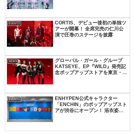
MOMOKAとのスペシャルコラボ
も実現
CORTIS、デビュー後初の単独ツ
EVENTS
アーが開幕！ 全席完売の仁川公
演で圧巻のステージを披露
グローバル・ガール・グループ
NEWS
KATSEYE、EP『WILD』発売記
念ポップアップストアを東京・原
宿で開催 限定グッズも登場
ENHYPEN公式キャラクター
EVENTS
「ENCHIN」のポップアップスト
アが渋谷にオープン！ 浴衣姿の
「ENCHIN」が登場