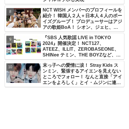
NCT WISH メンバーのプロフィールを
紹介！ 韓国人２人＋日本人４人のボー
イズグループ！ プロデューサーはアジ
アの歌姫BoA！ シオン、ジェヒ、リ
ク、ユウシ、リョウ、サクヤの魅力を
『SBS 人気歌謡 LIVE in TOKYO
徹底解説
2024』開催決定！ NCT127、
ATEEZ、ILLIT、ZEROBASEONE、
SHINee テミン、THE BOYZなど、豪
華アーティスト出演決定！ 10月12
末っ子への愛情に涙！ Stray Kids ス
日・13日、さいたまスーパーアリーナ
ンミン、緊張するアイエンを見えない
にて
ところでフォロー！ なんと直接「アイ
エンをよろしく」とイ・ムジンに連
絡… 愛にあふれたエピソードにファン
感動