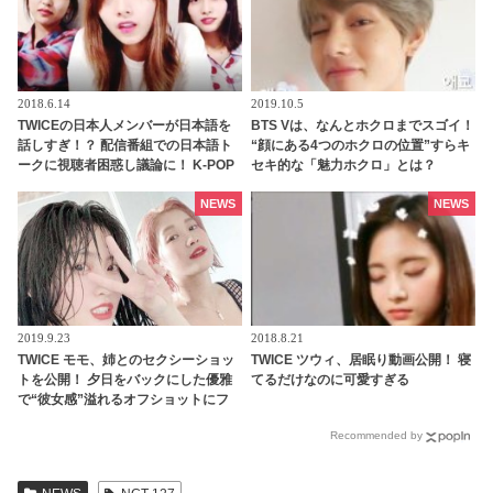
2018.6.14
2019.10.5
TWICEの日本人メンバーが日本語を
BTS Vは、なんとホクロまでスゴイ！
話しすぎ！？ 配信番組での日本語ト
“顔にある4つのホクロの位置”すらキ
ークに視聴者困惑し議論に！ K-POP
セキ的な「魅力ホクロ」とは？
アイドルは韓国語を話すべき・・？
NEWS
NEWS
2019.9.23
2018.8.21
TWICE モモ、姉とのセクシーショッ
TWICE ツウィ、居眠り動画公開！ 寝
トを公開！ 夕日をバックにした優雅
てるだけなのに可愛すぎる
で“彼女感”溢れるオフショットにフ
ァン悶絶[写真あり]
Recommended by