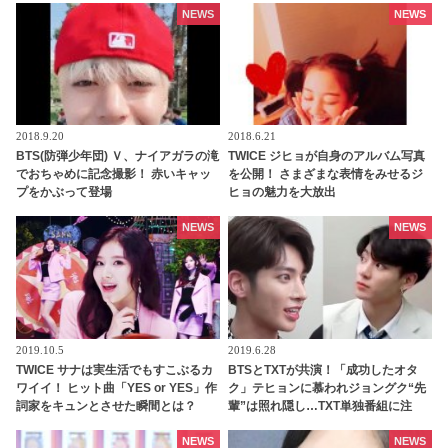
NEWS
NEWS
2018.9.20
2018.6.21
BTS(防弾少年団) Ｖ、ナイアガラの滝
TWICE ジヒョが自身のアルバム写真
でおちゃめに記念撮影！ 赤いキャッ
を公開！ さまざまな表情をみせるジ
プをかぶって登場
ヒョの魅力を大放出
NEWS
NEWS
2019.10.5
2019.6.28
TWICE サナは実生活でもすこぶるカ
BTSとTXTが共演！「成功したオタ
ワイイ！ ヒット曲「YES or YES」作
ク」テヒョンに慕われジョングク“先
詞家をキュンとさせた瞬間とは？
輩”は照れ隠し…TXT単独番組に注
「ウサギのように〇〇して・・」
目！
NEWS
NEWS