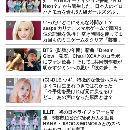
介！ HYBEオーディション番組『R U
Next？』から誕生した、日本人のイロ
ハとモカを含む5人組ガールズグルー
プ！ デビュー曲「Magnetic」がいき
いったいどこにそんな時間が！？
なりの大ヒット
aespa カリナ、スマホゲームで韓国１
位の記録を保持！ 空き時間を使って１
万回ものミニゲームをクリア「芸能人
たちが時間がないと言っているのは全
BTS（防弾少年団）新曲「Dream
部嘘」
Glow」発表、Charli XCXとのコラボ
にファン歓喜！ そして...共同制作者が
明かすジミンへの思い「彼の夢、そし
て彼の絶望から生まれた歌」
(G)I-DLE ウギ、特徴的な低音ハスキー
ボイスは生まれつきではなかった！
「今手術を受ければ元に戻せるけ
ど...」 あの声になった原因とは？
ILLIT、初の日本ライブツアーを完
走 5都市11公演で約6万人を動員
HANA・JISOO＆MOMOKAとのスペ
シャルコラボも実現