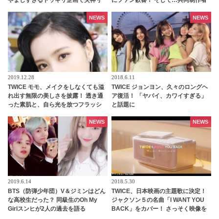
やましすぎるドッキリ企画で失神寸
にファン歓喜！ そして…共同制作者
前のファン続出[動画あり]
が明かすジミンへの思い「彼の夢、
そして彼の絶望から生まれた歌」
NEWS
NEWS
2019.12.28
2018.6.11
TWICE モモ、メイクをしなくても溢
TWICE ジョンヨン、久々のロングヘ
れ出す無限の美しさを披露！ 透き通
ア復活！ 「ヤバイ、カワイすぎる」
った素肌と、自ら光を放つフラッシ
と話題に
ュいらずな美貌は、まさにダイアモ
ンド
NEWS
NEWS
2019.6.14
2018.5.30
BTS（防弾少年団）V＆ジミンはどん
TWICE、日本映画の主題歌に決定！
な高校生だった？ 同級生のOh My
ジャクソン５の名曲「I WANT YOU
Girlスンヒが2人の過去を語る
BACK」をカバー！ さっそく映像を
チェック