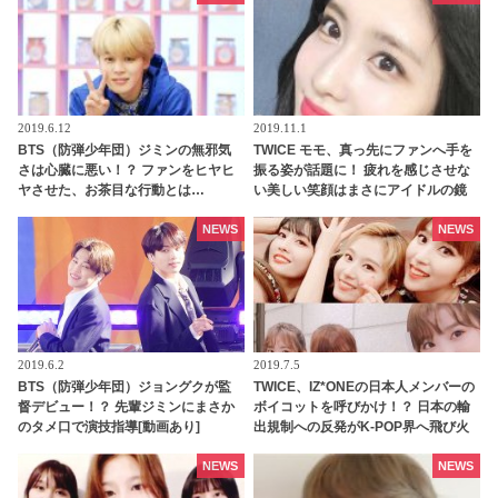
2019.6.12
2019.11.1
BTS（防弾少年団）ジミンの無邪気
TWICE モモ、真っ先にファンへ手を
さは心臓に悪い！？ ファンをヒヤヒ
振る姿が話題に！ 疲れを感じさせな
ヤさせた、お茶目な行動とは…
い美しい笑顔はまさにアイドルの鏡
[動画あり]
NEWS
NEWS
2019.6.2
2019.7.5
BTS（防弾少年団）ジョングクが監
TWICE、IZ*ONEの日本人メンバーの
督デビュー！？ 先輩ジミンにまさか
ボイコットを呼びかけ！？ 日本の輸
のタメ口で演技指導[動画あり]
出規制への反発がK-POP界へ飛び火
NEWS
NEWS