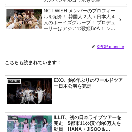
のスペシャルコラボも実現
NCT WISH メンバーのプロフィー
ルを紹介！ 韓国人２人＋日本人４
人のボーイズグループ！ プロデュ
ーサーはアジアの歌姫BoA！ シオ
ン、ジェヒ、リク、ユウシ、リョ
ウ、サクヤの魅力を徹底解説
KPOP monster
こちらも読まれています！
EXO、約6年ぶりのワールドツア
EVENTS
ー日本公演を完走
ILLIT、初の日本ライブツアーを
NEWS
完走 5都市11公演で約6万人を
動員 HANA・JISOO＆