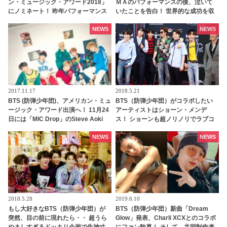
ン・ミュージック・アワード2018」
ＭＡのパフォーマンスの後、泣いて
にノミネート！ 昨年パフォーマンス
いたことを告白！ 世界的な成功を収
披露した思い出の地で、アリアナ・
める中で感じた恐怖とは・・？[動画
グランデ、ショーン・メンデスらと
あり]
NEWS
NEWS
栄冠争う
2017.11.17
2018.5.21
BTS (防弾少年団)、アメリカン・ミュ
BTS（防弾少年団）がコラボしたい
ージック・アワード出演へ！ 11月24
アーティストはショーン・メンデ
日には「MIC Drop」のSteve Aoki
ス！ ショーンも超ノリノリでラブコ
Remixが配信
ール「彼らが大好きだよ」
NEWS
NEWS
2018.5.28
2019.6.10
もし大好きなBTS（防弾少年団）が
BTS（防弾少年団）新曲「Dream
突然、目の前に現れたら・・ 超うら
Glow」発表、Charli XCXとのコラボ