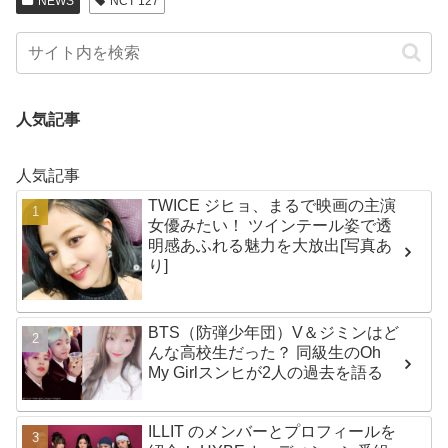
NEWS
NCT 127
人気記事
人気記事
TWICE ジヒョ、まるで映画の主演
女優みたい！ ツインテール姿で透
明感あふれる魅力を大放出[写真あ
り]
BTS（防弾少年団）V＆ジミンはど
んな高校生だった？ 同級生のOh
My Girlスンヒが2人の過去を語る
ILLIT のメンバーとプロフィールを