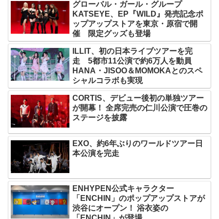
グローバル・ガール・グループ
KATSEYE、EP『WILD』発売記念ポ
ップアップストアを東京・原宿で開
催 限定グッズも登場
ILLIT、初の日本ライブツアーを完
走 5都市11公演で約6万人を動員
HANA・JISOO＆MOMOKAとのスペ
シャルコラボも実現
CORTIS、デビュー後初の単独ツアー
が開幕！ 全席完売の仁川公演で圧巻の
ステージを披露
EXO、約6年ぶりのワールドツアー日
本公演を完走
ENHYPEN公式キャラクター
「ENCHIN」のポップアップストアが
渋谷にオープン！ 浴衣姿の
「ENCHIN」が登場