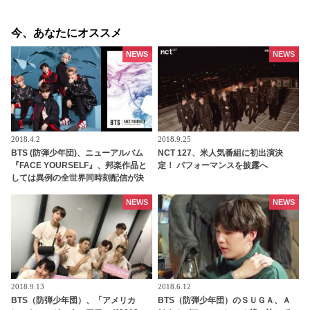
今、あなたにオススメ
NEWS
NEWS
2018.4.2
2018.9.25
BTS (防弾少年団)、ニューアルバム
NCT 127、米人気番組に初出演決
『FACE YOURSELF』、邦楽作品と
定！ パフォーマンスを披露へ
しては異例の全世界同時刻配信が決
定
NEWS
NEWS
2018.9.13
2018.6.12
BTS（防弾少年団）、「アメリカ
BTS（防弾少年団）のＳＵＧＡ、Ａ