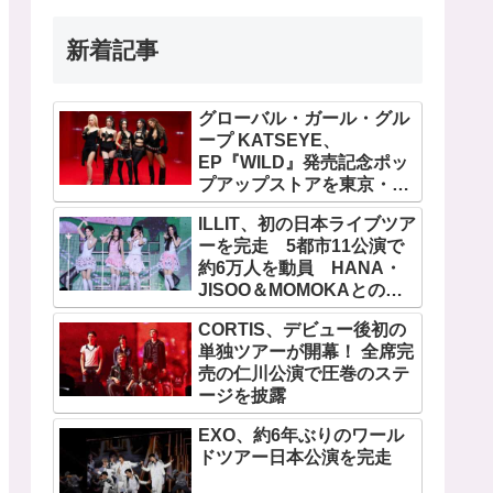
新着記事
グローバル・ガール・グル
ープ KATSEYE、
EP『WILD』発売記念ポッ
プアップストアを東京・原
宿で開催 限定グッズも登
ILLIT、初の日本ライブツア
場
ーを完走 5都市11公演で
約6万人を動員 HANA・
JISOO＆MOMOKAとのス
ペシャルコラボも実現
CORTIS、デビュー後初の
単独ツアーが開幕！ 全席完
売の仁川公演で圧巻のステ
ージを披露
EXO、約6年ぶりのワール
ドツアー日本公演を完走