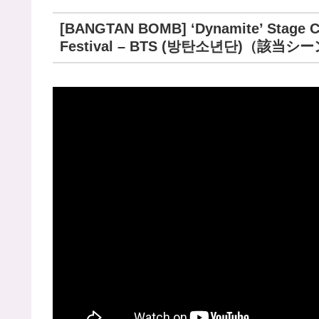
[BANGTAN BOMB] ‘Dynamite’ Stage C
Festival – BTS (방탄소년단)（該当