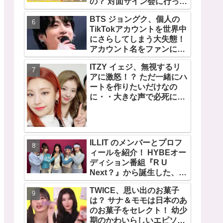
の？ 対面サイン会に行って
みたい！ ショケ、お見送り
BTS ジョングク、個人の
会、握手会・・・リリース
TikTokアカウントを世界中
イベントあれこれを紹介
にさらしてしまう大失態！
アカウント名をファンにい
じられてタジタジに
ITZY イェジ、無視するリ
アに激怒！？ ただ一緒にハ
ートを作りたいだけなの
に・・大きな声で必死にア
ピールする姿がかわいすぎ
る[動画]
ILLIT のメンバーとプロフ
ィールを紹介！ HYBEオー
ディション番組『R U
Next？』から誕生した、日
本人のイロハとモカを含む
TWICE、思い出のお菓子
5人組ガールズグループ！
は？ サナ＆モモは日本のあ
デビュー曲「Magnetic」が
のお菓子をセレクト！ 幼少
いきなりの大ヒット
期のかわいらしいエピソー