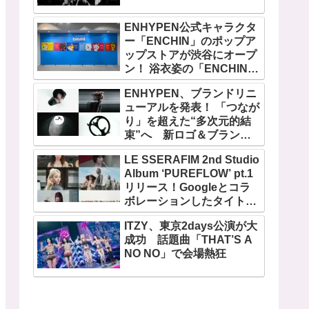
ENHYPEN公式キャラクタ
ー「ENCHIN」のポップア
ップストアが渋谷にオープ
ン！ 浴衣姿の「ENCHIN」
が登場
ENHYPEN、ブランドリニ
ューアルを発表！ 「つなが
り」を超えた“多次元的結
束”へ 新ロゴ＆ブランド
フィルム公開
LE SSERAFIM 2nd Studio
Album ‘PUREFLOW’ pt.1
リリース！Googleとコラ
ボレーションしたタイトル
曲「BOOMPALA」MVも公
ITZY、東京2days公演が大
開
成功 話題曲「THAT’S A
NO NO」で会場熱狂