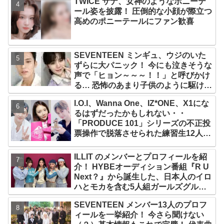
TWICE サナ、女神のようなポニーテ
ール姿を披露！ 圧倒的な小顔が際立つ
高めのポニーテールにファン歓喜
SEVENTEEN ミンギュ、ウジのいた
ずらに大パニック！ 今にも泣きそうな
声で「ヒョン～～～！！」と呼びかけ
る… 恐怖のあまり子供のように駆け出
す姿がかわいい
I.O.I、Wanna One、IZ*ONE、X1にな
るはずだったかもしれない・・
「PRODUCE 101」シリーズの不正投
票操作で脱落させられた練習生12人の
氏名が公表
ILLIT のメンバーとプロフィールを紹
介！ HYBEオーディション番組『R U
Next？』から誕生した、日本人のイロ
ハとモカを含む5人組ガールズグルー
プ！ デビュー曲「Magnetic」がいき
SEVENTEEN メンバー13人のプロフ
なりの大ヒット
ィールを一挙紹介！ 今さら聞けない