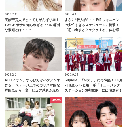
2019.7.15
2023.4.16
実は苦労人でとってもがんばり屋！
まさに“殺人的”・・ IVE ウォニョン
TWICE サナの知られざる７つの意外
の多忙すぎるスケジュールに衝撃！
な素顔とは・・？
「思い出すとクラクラする」休む暇
なく働きづめ・・ 未成年とは思えぬ
仕事ぶりにビックリ
2023.2.2
2020.9.25
ATTEZ サン、すっぴんがイケメンす
SuperM、「Mステ」に再降臨！ 10月
ぎる！ ステージ上でのカリスマ的な
2日(金)テレビ朝日系「ミュージック
雰囲気から一変、ピュア感あふれる
ステーション3時間SP」に出演決定！
ビジュアルに視線殺到
新曲「One (Monster & Infinity)」を
日本初披露へ
NEWS