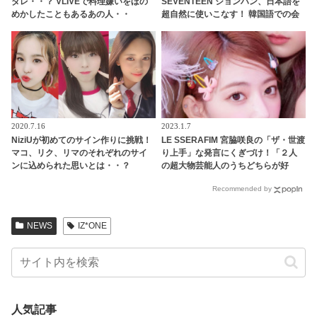
ダレ・・？ VLIVEで料理嫌いをほの
SEVENTEEN ジョンハン、日本語を
めかしたこともあるあの人・・
超自然に使いこなす！ 韓国語での会
（笑） 容赦なく暴露するチェヨンに
話中、彼がとつぜん発した日本語と
爆笑
は？ 流ちょうなその一言にファン大
喜び
2020.7.16
2023.1.7
NiziUが初めてのサイン作りに挑戦！
LE SSERAFIM 宮脇咲良の「ザ・世渡
マコ、リク、リマのそれぞれのサイ
り上手」な発言にくぎづけ！「２人
ンに込められた思いとは・・？
の超大物芸能人のうちどちらが好
WithUの投票で決まる、ドキドキのサ
き？」究極の選択に彼女たちが出し
Recommended by
イン作りがスタート
た答えとは・・ 芸歴10年以上のプロ
らしい発言に爆笑
NEWS
IZ*ONE
人気記事