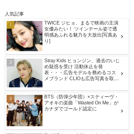
人気記事
TWICE ジヒョ、まるで映画の主演
女優みたい！ ツインテール姿で透
明感あふれる魅力を大放出[写真あ
り]
Stray Kids ヒョンジン、過去のいじ
め疑惑を受け 活動休止を発
表・・・広告モデルを務めるコス
メブランド CLIOも広告写真を取り
下げ
BTS（防弾少年団）×スティーヴ・
アオキの楽曲「Wasted On Me」が
カナダでゴールド認定に