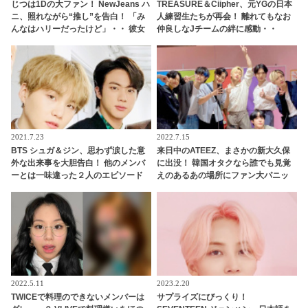
じつは1Dの大ファン！ NewJeans ハ
TREASURE＆Ciipher、元YGの日本
ニ、照れながら“推し”を告白！ 「み
人練習生たちが再会！ 離れてもなお
んなはハリーだったけど」・・ 彼女
仲良しなJチームの絆に感動・・
が夢中になっていた人物とは？
「YG宝石箱」出演日本人メンバーの
現在まとめも
2021.7.23
2022.7.15
BTS シュガ＆ジン、思わず涙した意
来日中のATEEZ、まさかの新大久保
外な出来事を大胆告白！ 他のメンバ
に出没！ 韓国オタクなら誰でも見覚
ーとは一味違った２人のエピソード
えのあるあの場所にファン大パニッ
にビックリ… プライベートでも仲良
ク！ 「なんでそこに？」
しな２人の息ピッタリな回答にほっ
こり
2022.5.11
2023.2.20
TWICEで料理のできないメンバーは
サプライズにびっくり！