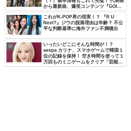
（？）基本情報もこれで完璧！ 代表曲
から最新曲、爆笑コンテンツ『GOING
SEVENTEEN』まで・・VERY NICE
これがK-POP界の現実！？ 『R U
な魅力が満載
Next?』ジウの脱落理由は年齢？ 不公
平な判断基準に海外ファン不満噴出
いったいどこにそんな時間が！？
aespa カリナ、スマホゲームで韓国１
位の記録を保持！ 空き時間を使って１
万回ものミニゲームをクリア「芸能人
たちが時間がないと言っているのは全
部嘘」