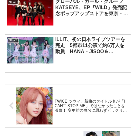
グローバル・ガール・グループ
NEWS
KATSEYE、EP『WILD』発売記
念ポップアップストアを東京・原
宿で開催 限定グッズも登場
ILLIT、初の日本ライブツアーを
NEWS
完走 5都市11公演で約6万人を
動員 HANA・JISOO＆
MOMOKAとのスペシャルコラボ
も実現
TWICE ツウィ、新曲のタイトル名が「I
CAN’T STOP ME」ではなかったことを
激白！ 変更前の曲名に思わずビックリ…
トレカに書かれた「％」の秘密とは？[動
画あり]