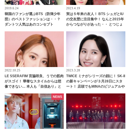
2019.6.24
2023.4.19
韓国のファンが選ぶBTS（防弾少年
実は５年来の友人！ BTS シュガとIU
団）のベストファッションは・・？
の交友歴に注目集中！ なんと2015年
ダントツ人気はあのコンセプト
からつながりがあった・・ とつじょ
明かされた２人の関係性にびっくり
＆ リラックスした様子で話す彼らの
姿にほっこり
2022.10.25
2023.3.28
LE SSERAFIM 宮脇咲良、うでの筋肉
TWICE ミナがシリーズの顔に！ SK-II
がスゴイ！ 華奢なスタイルからは想
の新キャンペーンが３月28日にスタ
像できない… 本人も「自信あり」と
ート！ 店頭でもMINAのビジュアルや
豪語する圧倒的な肉体美を披露
動画を展開
NEWS