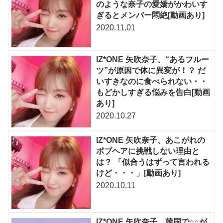
のような奈子の愛嬌がかわいす
ぎるとメンバー悶絶[動画あり]
2020.11.01
IZ*ONE 矢吹奈子、“あるフルー
ツ”が原因で体に異変が！？ だ
いすきなのに食べられない・・
もどかしすぎる悩みを告白[動画
あり]
2020.10.27
IZ*ONE 矢吹奈子、あこがれの
ボブヘアに挑戦しない理由と
は？ 「似合うはずって言われる
けど・・・」[動画あり]
2020.10.11
IZ*ONE 矢吹奈子、韓国で○○が