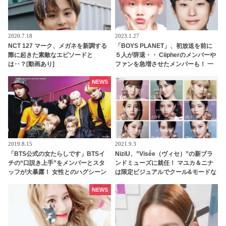
2020.7.18
2023.1.27
NCT 127 マーク、メガネを新調する
「BOYS PLANET」、初放送を前に
際に起きた素敵なエピソードと
５人が辞退・・ Ciipherのメンバーや
は‥？[動画あり]
ファンを急増させたメンバーも！ 一
体なぜ？
NEWS
2019.8.15
2021.9.3
「BTS公式の女たらしです」BTSイ
NiziU、”Visée（ヴィセ）”の新ブラ
チの“口説き上手”をメンバーとスタ
ンドミューズに就任！ マユカ＆ニナ
ッフが大暴露！ 女性とのハグシーン
は限定ビジュアルでクール&モードな
をわざと失敗してやり直していたと
新たな一面を披露
バラされるメンバーも！ 爆弾発言の
NEWS
オンパレードに爆笑