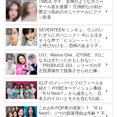
TWICE サナ、女神のようなポニー
テール姿を披露！ 圧倒的な小顔が
際立つ高めのポニーテールにファ
ン歓喜
SEVENTEEN ミンギュ、ウジのい
たずらに大パニック！ 今にも泣き
そうな声で「ヒョン～～～！！」
と呼びかける… 恐怖のあまり子供
のように駆け出す姿がかわいい
I.O.I、Wanna One、IZ*ONE、X1に
なるはずだったかもしれない・・
「PRODUCE 101」シリーズの不
正投票操作で脱落させられた練習
生12人の氏名が公表
ILLIT のメンバーとプロフィールを
紹介！ HYBEオーディション番組
『R U Next？』から誕生した、日
本人のイロハとモカを含む5人組ガ
ールズグループ！ デビュー曲
これがK-POP界の現実！？ 『R U
「Magnetic」がいきなりの大ヒッ
Next?』ジウの脱落理由は年齢？ 不
ト