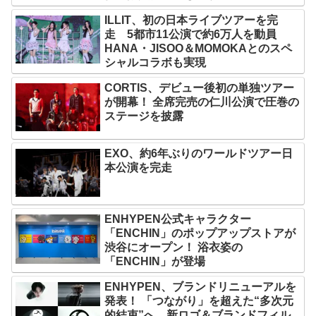
ILLIT、初の日本ライブツアーを完
走 5都市11公演で約6万人を動員
HANA・JISOO＆MOMOKAとのスペ
シャルコラボも実現
CORTIS、デビュー後初の単独ツアー
が開幕！ 全席完売の仁川公演で圧巻の
ステージを披露
EXO、約6年ぶりのワールドツアー日
本公演を完走
ENHYPEN公式キャラクター
「ENCHIN」のポップアップストアが
渋谷にオープン！ 浴衣姿の
「ENCHIN」が登場
ENHYPEN、ブランドリニューアルを
発表！ 「つながり」を超えた“多次元
的結束”へ 新ロゴ＆ブランドフィル