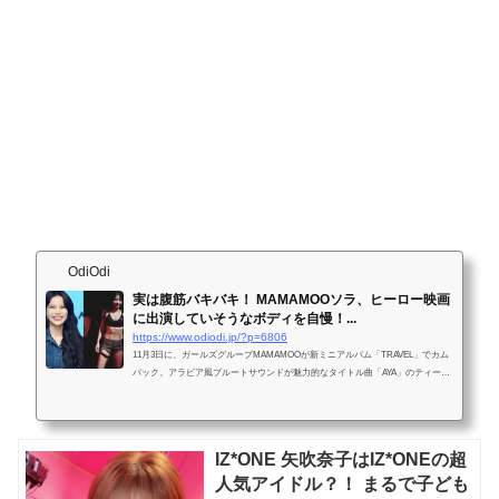
OdiOdi
実は腹筋バキバキ！ MAMAMOOソラ、ヒーロー映画
に出演していそうなボディを自慢！...
https://www.odiodi.jp/?p=6806
11月3日に、ガールズグループMAMAMOOが新ミニアルバム「TRAVEL」でカム
バック。アラビア風プルートサウンドが魅力的なタイトル曲「AYA」のティーザ
ー写真が公開され、ソラの腹筋が話題になった。 ソラはティーザー写...
IZ*ONE 矢吹奈子はIZ*ONEの超
人気アイドル？！ まるで子ども