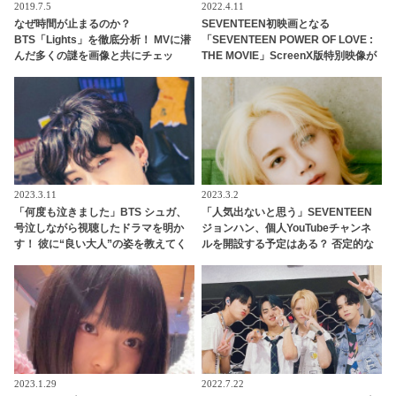
2019.7.5
2022.4.11
なぜ時間が止まるのか？
SEVENTEEN初映画となる
BTS「Lights」を徹底分析！ MVに潜
「SEVENTEEN POWER OF LOVE :
んだ多くの謎を画像と共にチェッ
THE MOVIE」ScreenX版特別映像が
ク！［パート2］
公開！ 炎が劇場全体を包み込むかの
ような迫力の「Clap」から「Rock
with you」まで・・ 公開が待ちきれ
なくなる映像に注目
2023.3.11
2023.3.2
「何度も泣きました」BTS シュガ、
「人気出ないと思う」SEVENTEEN
号泣しながら視聴したドラマを明か
ジョンハン、個人YouTubeチャンネ
す！ 彼に“良い大人”の姿を教えてく
ルを開設する予定はある？ 否定的な
れた作品とは…？ 記憶に色濃く残る
姿勢を見せる意外な理由にびっくり
そのエピソードにファンも共感
2023.1.29
2022.7.22