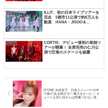
ILLIT、初の日本ライブツアーを
NEWS
完走 5都市11公演で約6万人を
動員 HANA・JISOO＆
MOMOKAとのスペシャルコラボ
も実現
CORTIS、デビュー後初の単独ツ
EVENTS
アーが開幕！ 全席完売の仁川公
演で圧巻のステージを披露
IZ*ONE 矢吹奈子、日本人メンバーの中
で体の“ある部分”が一番大きかった！ キ
ュートな見た目からは想像つかない意外
な事実とは・・？[動画あり]