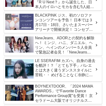
『R U Next？』から誕生した、日
本人のイロハとモカを含む5人組ガ
ールズグループ！ デビュー曲
BLACKPINK ジス、初のソロファ
「Magnetic」がいきなりの大ヒッ
ンコンツアーを予告！ 日本では３
ト
月17日・18日、さいたまスーパー
アリーナで開催決定！ コンセプト
は“愛のカケラ”！？ 14日には新ア
NewJeans、ADORとの契約を解除
ルバム『AMORTAGE』もリリース
へ！ ミンジ、ハニ、ダニエル、ヘ
リン、ヘインのメンバー５人全員
で緊急記者会見！「NewJeans
never dies!」と微笑みの宣言！
LE SSERAFIM カズハ、自身の過去
ADOR側、2029年まで契約有効と
を酷評！？「とても下手」バレエ
主張
とは大きく違うダンススタイルに
苦戦・・ めげることなく冷静に努
力を重ねる姿に称賛の声続々
BOYNEXTDOOR、「2024 MAMA
AWARDS」で“Favorite Dance
Performance Group賞”を受賞！ 京
セラドーム大阪でオリジナルステ
ージパフォーマンス披露！ 卒業パ