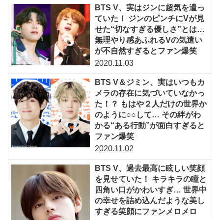
BTS V、実はジンに超気を遣っ
ていた！ ジンのピンチにVが見
せた“切なすぎる優しさ”とは…
無理やり感あふれるVの気遣い
が不自然すぎるとファン爆笑
2020.11.03
BTS V＆ジミン、実はいつもカ
メラの存在に気づいていなかっ
た！？ もはや２人だけの世界か
のように○○して… その絆がわ
かる“ある行動”が面白すぎると
ファン爆笑
2020.11.02
BTS V、過去最高に眩しい笑顔
を見せていた！ キラキラの瞳と
四角い口がかわいすぎ… 世界中
の幸せを詰め込んだような美し
すぎる笑顔にファンメロメロ