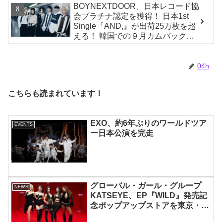
BOYNEXTDOOR、日本レコード協
ーティーをコンセプトにスーツで
会プラチナ認定を獲得！ 日本1st
魅了【動画あり】
Single『AND,』が出荷25万枚を超
える！ 韓国での９月カムバックも
決定
04h
こちらも読まれています！
EXO、約6年ぶりのワールドツア
EVENTS
ー日本公演を完走
グローバル・ガール・グループ
NEWS
KATSEYE、EP『WILD』発売記
念ポップアップストアを東京・原
宿で開催 限定グッズも登場