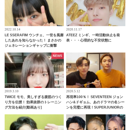
2022.10.14
2020.11.17
LE SSERAFIM ウンチェ、一世を風靡
ATEEZ ミンギ、一時活動休止を発
したあれを知らなかった！ まさかの
表・・・心理的な不安状態に
ジェネレーションギャップに衝撃
「これを知らないなんてありえます
か？」彼女の若さを実感させられる
NEWS
発言に驚き
2019.3.10
2020.5.12
TWICE モモ、美しすぎる腹筋のつく
再現率100％！ SEVENTEEN ジョン
り方を伝授！ 効果抜群のトレーニン
ハン&ドギョム、あのドラマの名シー
グ方法を紹介[動画あり]
ンを完璧に再現！SUPERJUNIORの
ファンなら知っている、伝説のシー
ンとは？ [動画あり]