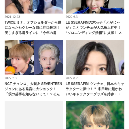
2021.12.23
2022.6.3
TWICE ミナ、オフショルダーから露
LE SSERAFIMの末っ子「えがじゃ
になったセクシーな肩に注目殺到！
が」ことウンチェが人気急上昇中！
美しすぎる肩ラインに「今年の肩
“ソロエンディング妖精”に抜擢！ ス
賞」期待高まる
マイルポテトのようなあどけない純
粋な笑顔とかわいすぎる愛嬌にメン
バーも悶絶
2022.7.3
2022.8.29
NCT チョンロ、大親友 SEVENTEEN
LE SSERAFIM ウンチェ、日本のキャ
ジュンにある発言に大ショック！
ラクターに夢中！？ 来日時に超かわ
「僕の苗字を知らないって！？そん
いいキャラクターグッズを持参・・
なことある？」 ファンに必死に訴え
キュートな魅力あふれる彼女にピッ
る姿がかわいすぎる
タリなかわいすぎるアイテムにくぎ
づけ