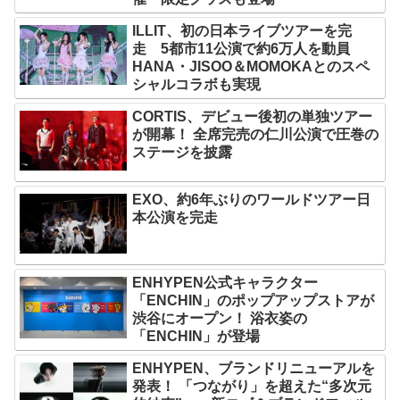
ILLIT、初の日本ライブツアーを完
走 5都市11公演で約6万人を動員
HANA・JISOO＆MOMOKAとのスペ
シャルコラボも実現
CORTIS、デビュー後初の単独ツアー
が開幕！ 全席完売の仁川公演で圧巻の
ステージを披露
EXO、約6年ぶりのワールドツアー日
本公演を完走
ENHYPEN公式キャラクター
「ENCHIN」のポップアップストアが
渋谷にオープン！ 浴衣姿の
「ENCHIN」が登場
ENHYPEN、ブランドリニューアルを
発表！ 「つながり」を超えた“多次元