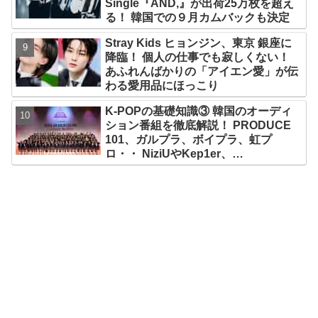
Single『AND,』が出荷25万枚を超え
る！ 韓国での９月カムバックも決定
Stray Kids ヒョンジン、東京 銀座に
降臨！ 個人の仕事でも寂しくない！
あふれんばかりの「アイエン愛」が伝
わる愛用品にほっこり
K-POPの基礎知識③ 韓国のオーディ
ション番組を徹底解説！ PRODUCE
101、ガルプラ、ボイプラ、虹プ
ロ・・ NiziUやKep1er、
ZEROBASEONEら人気グループが
続々と誕生！ JO1やINI、ME:Iを生ん
だ日プまで一挙紹介