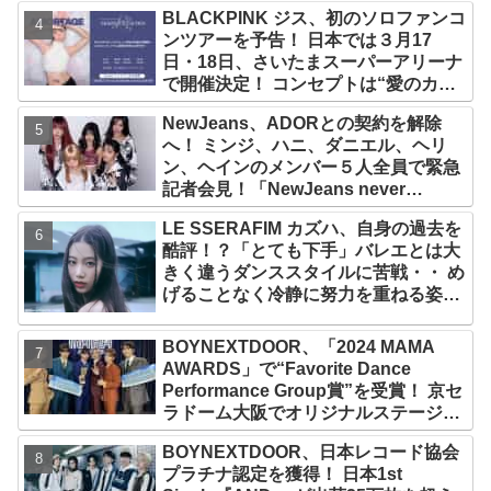
プ！ デビュー曲「Magnetic」がいき
BLACKPINK ジス、初のソロファンコ
なりの大ヒット
ンツアーを予告！ 日本では３月17
日・18日、さいたまスーパーアリーナ
で開催決定！ コンセプトは“愛のカケ
ラ”！？ 14日には新アルバム
NewJeans、ADORとの契約を解除
『AMORTAGE』もリリース
へ！ ミンジ、ハニ、ダニエル、ヘリ
ン、ヘインのメンバー５人全員で緊急
記者会見！「NewJeans never
dies!」と微笑みの宣言！ ADOR側、
LE SSERAFIM カズハ、自身の過去を
2029年まで契約有効と主張
酷評！？「とても下手」バレエとは大
きく違うダンススタイルに苦戦・・ め
げることなく冷静に努力を重ねる姿に
称賛の声続々
BOYNEXTDOOR、「2024 MAMA
AWARDS」で“Favorite Dance
Performance Group賞”を受賞！ 京セ
ラドーム大阪でオリジナルステージパ
フォーマンス披露！ 卒業パーティーを
BOYNEXTDOOR、日本レコード協会
コンセプトにスーツで魅了【動画あ
プラチナ認定を獲得！ 日本1st
り】