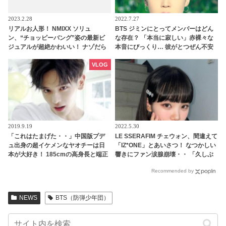
2023.2.28
2022.7.27
リアルお人形！ NMIXX ソリュ
BTS ジミンにとってメンバーはどん
ン、“チョッピーバング”姿の最新ビ
な存在？ 「本当に寂しい」赤裸々な
ジュアルが超絶かわいい！ ナゾだら
本音にびっくり… 彼がとつぜん不安
けのティーザーが公開され注目殺到
になってしまった理由にも注目
VLOG
2019.9.19
2022.5.30
「これはたまげた・・」中国版プデ
LE SSERAFIM チェウォン、間違えて
ュ出身の超イケメンなヤオチーは日
「IZ*ONE」とあいさつ！ なつかしい
本が大好き！ 185cmの高身長と端正
響きにファン涙腺崩壊・・ 「久しぶ
なルックスで大注目を浴びる
りに聞けてうれしい」
Recommended by
NEWS
BTS（防弾少年団）