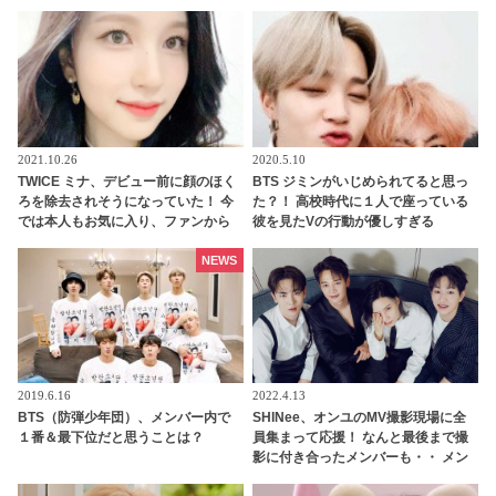
2021.10.26
2020.5.10
TWICE ミナ、デビュー前に顔のほく
BTS ジミンがいじめられてると思っ
ろを除去されそうになっていた！ 今
た？！ 高校時代に１人で座っている
では本人もお気に入り、ファンから
彼を見たVの行動が優しすぎる
も愛されるチャームポイントに
NEWS
2019.6.16
2022.4.13
BTS（防弾少年団）、メンバー内で
SHINee、オンユのMV撮影現場に全
１番＆最下位だと思うことは？
員集まって応援！ なんと最後まで撮
影に付き合ったメンバーも・・ メン
バーの絆の深さがわかる愛情深い応