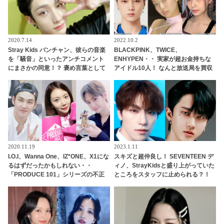
2020.7.14
2022.10.2
Stray Kids バンチャン、彼らの音楽
BLACKPINK、TWICE、
を「騒音」といったアンチコメント
ENHYPEN・・ 実家が超お金持ちな
にまさかの同意！？ 褒め言葉として
アイドル10人！ なんと放送局を買収
受け取るポジティブな姿勢に称賛の
できるほどの財力！ 桁違いな裕福さ
嵐[動画]
にびっくり
2020.11.19
2023.1.11
I.O.I、Wanna One、IZ*ONE、X1にな
スキズと超仲良し！ SEVENTEEN デ
るはずだったかもしれない・・
ィノ、StrayKidsと盛り上がっていた
「PRODUCE 101」シリーズの不正
ところをスタッフに止められる？！
投票操作で脱落させられた練習生12
手を引っ張られて自分のグループの
人の氏名が公表
元へ連行・・ かわいすぎる一部始終
に爆笑