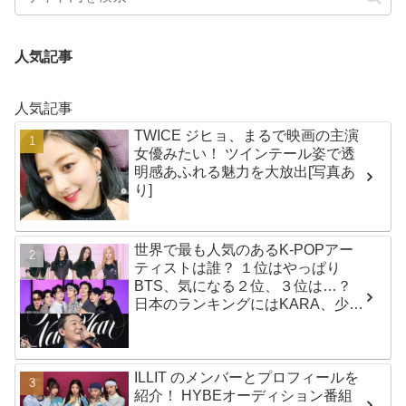
人気記事
人気記事
TWICE ジヒョ、まるで映画の主演
女優みたい！ ツインテール姿で透
明感あふれる魅力を大放出[写真あ
り]
世界で最も人気のあるK-POPアー
ティストは誰？ １位はやっぱり
BTS、気になる２位、３位は…？
日本のランキングにはKARA、少女
時代もランクイン！ 各国の個性あ
ふれるデータに注目殺到
ILLIT のメンバーとプロフィールを
紹介！ HYBEオーディション番組