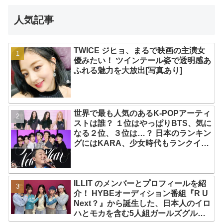
人気記事
TWICE ジヒョ、まるで映画の主演女
優みたい！ ツインテール姿で透明感あ
ふれる魅力を大放出[写真あり]
世界で最も人気のあるK-POPアーティ
ストは誰？ １位はやっぱりBTS、気に
なる２位、３位は…？ 日本のランキン
グにはKARA、少女時代もランクイ
ン！ 各国の個性あふれるデータに注目
殺到
ILLIT のメンバーとプロフィールを紹
介！ HYBEオーディション番組『R U
Next？』から誕生した、日本人のイロ
ハとモカを含む5人組ガールズグルー