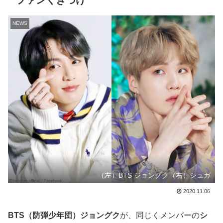
ファンくぎづけ
NEWS
（左）BTS ジョングク（右）シュガ
2020.11.06
BTS（防弾少年団）ジョングク
が、同じくメンバーの
シ