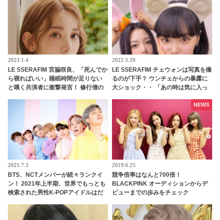
援に感激
2023.1.4
2022.5.29
LE SSERAFIM 宮脇咲良、「死んでか
LE SSERAFIM チェウォンは写真を撮
ら寝ればいい」睡眠時間が足りない
るのが下手？ ウンチェからの暴露に
と嘆く共演者に衝撃発言！ 修行僧の
大ショック・・ 「あの時は気に入っ
ような生活を推奨！？ ストイックす
てるって言ってたのに」
ぎる姿勢に啞然
NEWS
2021.7.3
2019.6.25
BTS、NCTメンバーが続々ランクイ
競争倍率はなんと700倍！
ン！ 2021年上半期、世界でもっとも
BLACKPINK オーディションからデ
検索された男性K-POPアイドルはだ
ビューまでの歩みをチェック
れ？ 世界から注目を浴びるトップ40
を紹介