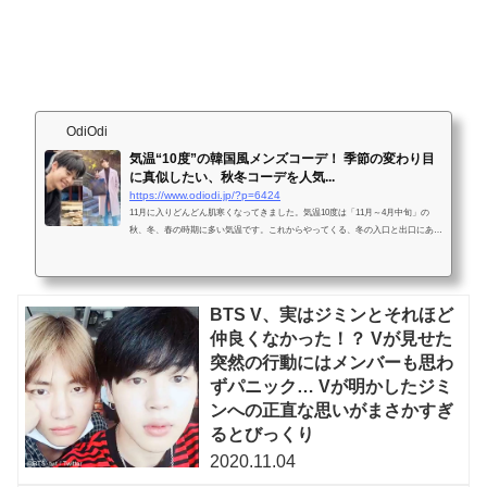
OdiOdi
気温“10度”の韓国風メンズコーデ！ 季節の変わり目
に真似したい、秋冬コーデを人気...
https://www.odiodi.jp/?p=6424
11月に入りどんどん肌寒くなってきました。気温10度は「11月～4月中旬」の
秋、冬、春の時期に多い気温です。これからやってくる、冬の入口と出口にあた
る季節の変わり目は一日の中で、10度前後の気温差があることも多く、一日を...
BTS V、実はジミンとそれほど
仲良くなかった！？ Vが見せた
突然の行動にはメンバーも思わ
ずパニック… Vが明かしたジミ
ンへの正直な思いがまさかすぎ
るとびっくり
2020.11.04