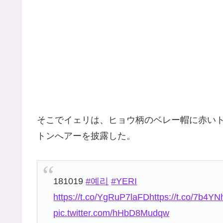
そこでイェリは、ヒョウ柄のベレー帽に赤い
トンへアーを披露した。
181019
#예리
#YERI
https://t.co/YgRuP7laFD
https://t.co/7b4
pic.twitter.com/hHbD8Mudqw