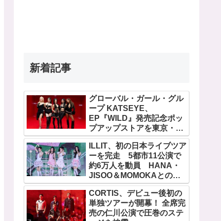
新着記事
グローバル・ガール・グル
ープ KATSEYE、
EP『WILD』発売記念ポッ
プアップストアを東京・原
宿で開催 限定グッズも登
ILLIT、初の日本ライブツア
場
ーを完走 5都市11公演で
約6万人を動員 HANA・
JISOO＆MOMOKAとのス
ペシャルコラボも実現
CORTIS、デビュー後初の
単独ツアーが開幕！ 全席完
売の仁川公演で圧巻のステ