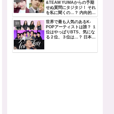
望から生まれた歌」
&TEAM YUMAからの予期
せぬ質問にタジタジ！ それ
を私に聞くの…？ 内向的で
あるからこそ答えに困る彼
世界で最も人気のあるK-
女のリアクションがかわい
POPアーティストは誰？ １
すぎる
位はやっぱりBTS、気にな
る２位、３位は…？ 日本の
ランキングにはKARA、少
女時代もランクイン！ 各国
の個性あふれるデータに注
目殺到