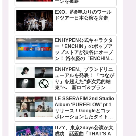
ージを披露
EXO、約6年ぶりのワール
ドツアー日本公演を完走
ENHYPEN公式キャラクタ
ー「ENCHIN」のポップア
ップストアが渋谷にオープ
ン！ 浴衣姿の「ENCHIN」
が登場
ENHYPEN、ブランドリニ
ューアルを発表！ 「つなが
り」を超えた“多次元的結
束”へ 新ロゴ＆ブランド
フィルム公開
LE SSERAFIM 2nd Studio
Album ‘PUREFLOW’ pt.1
リリース！Googleとコラ
ボレーションしたタイトル
曲「BOOMPALA」MVも公
ITZY、東京2days公演が大
開
成功 話題曲「THAT’S A