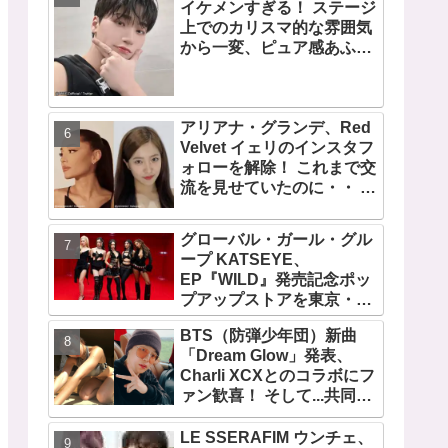
イケメンすぎる！ ステージ
デビュー曲「Magnetic」が
上でのカリスマ的な雰囲気
いきなりの大ヒット
から一変、ピュア感あふれ
るビジュアルに視線殺到
アリアナ・グランデ、Red
Velvet イェリのインスタフ
ォローを解除！ これまで交
流を見せていたのに・・ 一
体なぜ！？ ファンがその理
由を推測
グローバル・ガール・グル
ープ KATSEYE、
EP『WILD』発売記念ポッ
プアップストアを東京・原
宿で開催 限定グッズも登
BTS（防弾少年団）新曲
場
「Dream Glow」発表、
Charli XCXとのコラボにフ
ァン歓喜！ そして...共同制
作者が明かすジミンへの思
い「彼の夢、そして彼の絶
LE SSERAFIM ウンチェ、