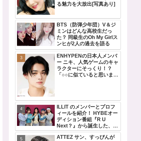
る魅力を大放出[写真あり]
BTS（防弾少年団）V＆ジ
ミンはどんな高校生だっ
た？ 同級生のOh My Girlス
ンヒが2人の過去を語る
ENHYPENの日本人メンバ
ー ニキ、人気ゲームのキャ
ラクターにそっくり！？
「○○に似ていると思いま
す」と正直な本音を自ら告
白・・ あまりにもそっくり
な見た目にファン大爆笑
「客観的な視点で自分を見
てるねｗｗ」
ILLIT のメンバーとプロフ
ィールを紹介！ HYBEオー
ディション番組『R U
Next？』から誕生した、日
本人のイロハとモカを含む
ATTEZ サン、すっぴんが
5人組ガールズグループ！