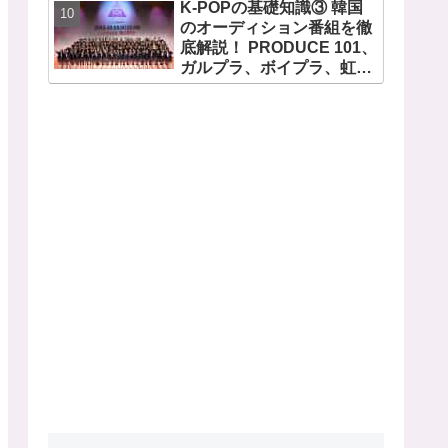
K-POPの基礎知識③ 韓国
のオーディション番組を徹
底解説！ PRODUCE 101、
ガルプラ、ボイプラ、虹プ
ロ・・ NiziUやKep1er、
ZEROBASEONEら人気グ
ループが続々と誕生！ JO1
やINI、ME:Iを生んだ日プま
で一挙紹介