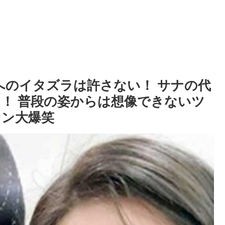
ナへのイタズラは許さない！ サナの代
！ 普段の姿からは想像できないツ
ァン大爆笑