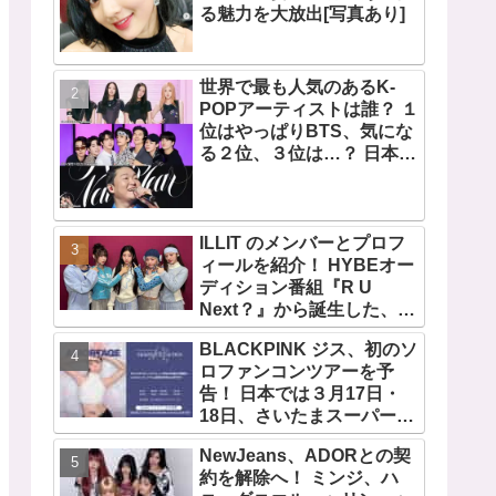
る魅力を大放出[写真あり]
世界で最も人気のあるK-
POPアーティストは誰？ １
位はやっぱりBTS、気にな
る２位、３位は…？ 日本の
ランキングにはKARA、少
女時代もランクイン！ 各国
の個性あふれるデータに注
目殺到
ILLIT のメンバーとプロフ
ィールを紹介！ HYBEオー
ディション番組『R U
Next？』から誕生した、日
本人のイロハとモカを含む
BLACKPINK ジス、初のソ
5人組ガールズグループ！
ロファンコンツアーを予
デビュー曲「Magnetic」が
告！ 日本では３月17日・
いきなりの大ヒット
18日、さいたまスーパーア
リーナで開催決定！ コンセ
NewJeans、ADORとの契
プトは“愛のカケラ”！？ 14
約を解除へ！ ミンジ、ハ
日には新アルバム