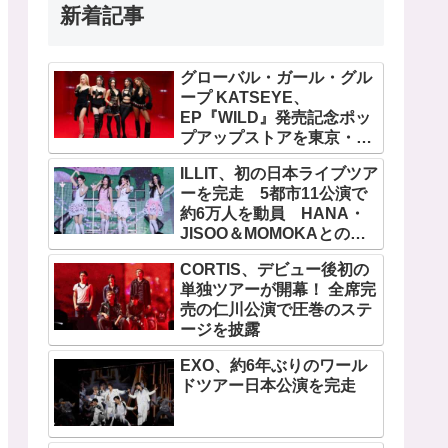
新着記事
グローバル・ガール・グル
ープ KATSEYE、
EP『WILD』発売記念ポッ
プアップストアを東京・原
宿で開催 限定グッズも登
ILLIT、初の日本ライブツア
場
ーを完走 5都市11公演で
約6万人を動員 HANA・
JISOO＆MOMOKAとのス
ペシャルコラボも実現
CORTIS、デビュー後初の
単独ツアーが開幕！ 全席完
売の仁川公演で圧巻のステ
ージを披露
EXO、約6年ぶりのワール
ドツアー日本公演を完走