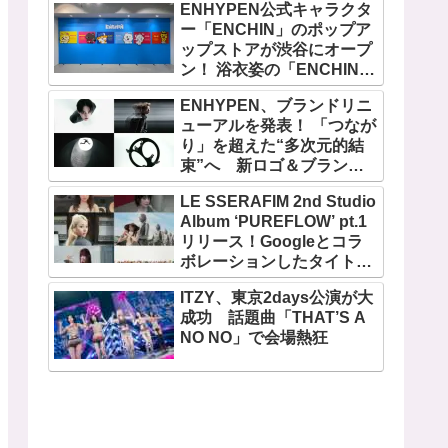
ENHYPEN公式キャラクタ
ー「ENCHIN」のポップア
ップストアが渋谷にオープ
ン！ 浴衣姿の「ENCHIN」
が登場
ENHYPEN、ブランドリニ
ューアルを発表！ 「つなが
り」を超えた“多次元的結
束”へ 新ロゴ＆ブランド
フィルム公開
LE SSERAFIM 2nd Studio
Album ‘PUREFLOW’ pt.1
リリース！Googleとコラ
ボレーションしたタイトル
曲「BOOMPALA」MVも公
ITZY、東京2days公演が大
開
成功 話題曲「THAT’S A
NO NO」で会場熱狂