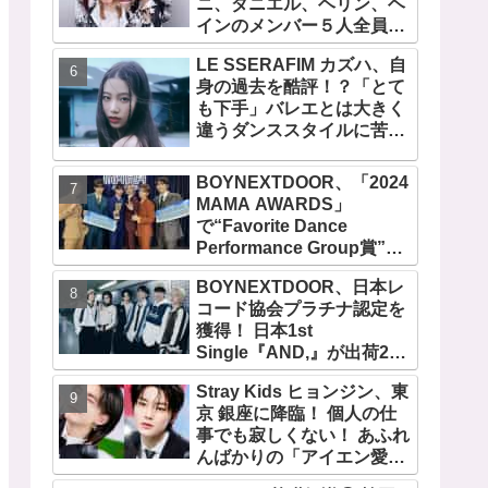
ニ、ダニエル、ヘリン、ヘ
『AMORTAGE』もリリー
インのメンバー５人全員で
ス
緊急記者会見！
LE SSERAFIM カズハ、自
「NewJeans never
身の過去を酷評！？「とて
dies!」と微笑みの宣言！
も下手」バレエとは大きく
ADOR側、2029年まで契約
違うダンススタイルに苦
有効と主張
戦・・ めげることなく冷静
に努力を重ねる姿に称賛の
BOYNEXTDOOR、「2024
声続々
MAMA AWARDS」
で“Favorite Dance
Performance Group賞”を
受賞！ 京セラドーム大阪で
BOYNEXTDOOR、日本レ
オリジナルステージパフォ
コード協会プラチナ認定を
ーマンス披露！ 卒業パーテ
獲得！ 日本1st
ィーをコンセプトにスーツ
Single『AND,』が出荷25
で魅了【動画あり】
万枚を超える！ 韓国での９
Stray Kids ヒョンジン、東
月カムバックも決定
京 銀座に降臨！ 個人の仕
事でも寂しくない！ あふれ
んばかりの「アイエン愛」
が伝わる愛用品にほっこり