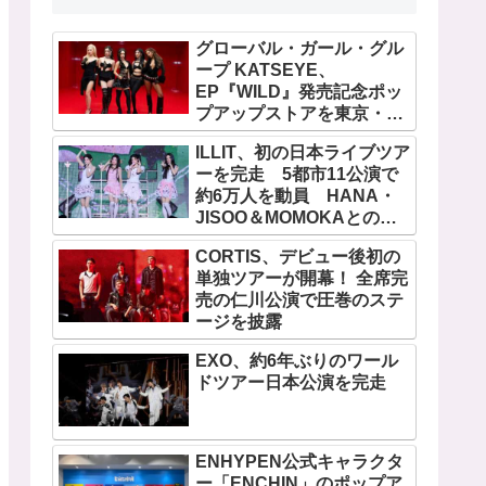
グローバル・ガール・グル
ープ KATSEYE、
EP『WILD』発売記念ポッ
プアップストアを東京・原
宿で開催 限定グッズも登
ILLIT、初の日本ライブツア
場
ーを完走 5都市11公演で
約6万人を動員 HANA・
JISOO＆MOMOKAとのス
ペシャルコラボも実現
CORTIS、デビュー後初の
単独ツアーが開幕！ 全席完
売の仁川公演で圧巻のステ
ージを披露
EXO、約6年ぶりのワール
ドツアー日本公演を完走
ENHYPEN公式キャラクタ
ー「ENCHIN」のポップア