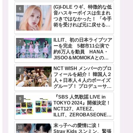
作者が明かすジミンへの思
い「彼の夢、そして彼の絶
(G)I-DLE ウギ、特徴的な低
望から生まれた歌」
音ハスキーボイスは生まれ
つきではなかった！ 「今手
術を受ければ元に戻せるけ
ど...」 あの声になった原因
とは？
ILLIT、初の日本ライブツア
ーを完走 5都市11公演で
約6万人を動員 HANA・
JISOO＆MOMOKAとのス
ペシャルコラボも実現
NCT WISH メンバーのプロ
フィールを紹介！ 韓国人２
人＋日本人４人のボーイズ
グループ！ プロデューサー
はアジアの歌姫BoA！ シオ
『SBS 人気歌謡 LIVE in
ン、ジェヒ、リク、ユウ
TOKYO 2024』開催決定！
シ、リョウ、サクヤの魅力
NCT127、ATEEZ、
を徹底解説
ILLIT、ZEROBASEONE、
SHINee テミン、THE
末っ子への愛情に涙！
BOYZなど、豪華アーティ
Stray Kids スンミン、緊張
スト出演決定！ 10月12