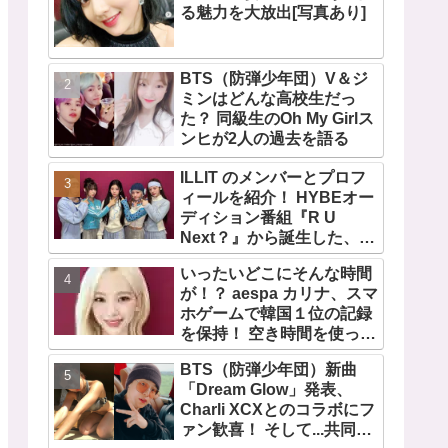
る魅力を大放出[写真あり]
BTS（防弾少年団）V＆ジ
ミンはどんな高校生だっ
た？ 同級生のOh My Girlス
ンヒが2人の過去を語る
ILLIT のメンバーとプロフ
ィールを紹介！ HYBEオー
ディション番組『R U
Next？』から誕生した、日
本人のイロハとモカを含む
いったいどこにそんな時間
5人組ガールズグループ！
が！？ aespa カリナ、スマ
デビュー曲「Magnetic」が
ホゲームで韓国１位の記録
いきなりの大ヒット
を保持！ 空き時間を使って
１万回ものミニゲームをク
BTS（防弾少年団）新曲
リア「芸能人たちが時間が
「Dream Glow」発表、
ないと言っているのは全部
Charli XCXとのコラボにフ
嘘」
ァン歓喜！ そして...共同制