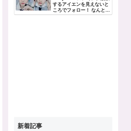
するアイエンを見えないと
日・13日、さいたまスーパ
ころでフォロー！ なんと直
ーアリーナにて
接「アイエンをよろしく」
とイ・ムジンに連絡… 愛に
あふれたエピソードにファ
ン感動
新着記事