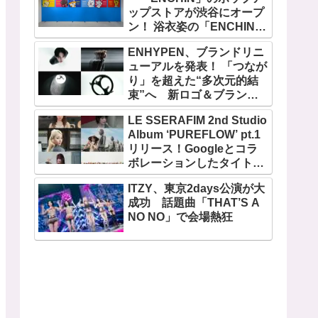
ップストアが渋谷にオープ
ン！ 浴衣姿の「ENCHIN」
が登場
ENHYPEN、ブランドリニ
ューアルを発表！ 「つなが
り」を超えた“多次元的結
束”へ 新ロゴ＆ブランド
フィルム公開
LE SSERAFIM 2nd Studio
Album ‘PUREFLOW’ pt.1
リリース！Googleとコラ
ボレーションしたタイトル
曲「BOOMPALA」MVも公
ITZY、東京2days公演が大
開
成功 話題曲「THAT’S A
NO NO」で会場熱狂