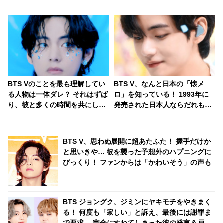
BTS Vのことを最も理解してい
BTS V、なんと日本の「懐メ
る人物は一体ダレ？ それはずば
ロ」を知っている！ 1993年に
り、彼と多くの時間を共にして
発売された日本人ならだれもが
いるアノ２人… 満面の笑みで
知っているアノ名曲・・「これ
「僕のことを知りすぎてる！」
知ってる！」とハイテンション
と太鼓判を押す様子がかわいす
で話す彼の姿にファン衝撃
BTS V、思わぬ展開に超あたふた！ 握手だけか
ぎる
と思いきや… 彼を襲った予想外のハプニングに
びっくり！ ファンからは「かわいそう」の声も
BTS ジョングク、ジミンにヤキモチをやきまく
る！ 何度も「寂しい」と訴え、最後には謝罪ま
で要求… 完全にすねてしまった彼の発言＆戸惑