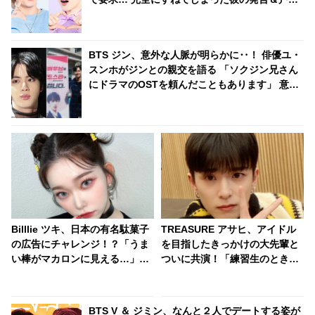
うジミンのリアクションがかわいすぎる
BTS ジン、意外な人脈が明らかに‥！ 俳優ユ・
スンホがジンとの親交を語る 「ソクジン兄さん
にドラマのOSTを頼んだこともあります」 意外
な交友関係はどのようにして生まれた・・？
Billlie ツキ、日本の有名駄菓子
TREASURE アサヒ、アイドル
の広告にチャレンジ！？「うま
を目指したきっかけの大先輩と
い棒がマカロンに見える…」愛
ついに共演！「練習生のときか
嬌たっぷりのアニメキャラのよ
らアサヒが気になっていまし
うな姿がかわいすぎる
た」なんと認知されていた！ 彼
のサクセスストーリーに注目殺
BTS V ＆ ジミン、なんと２人でデートする姿が