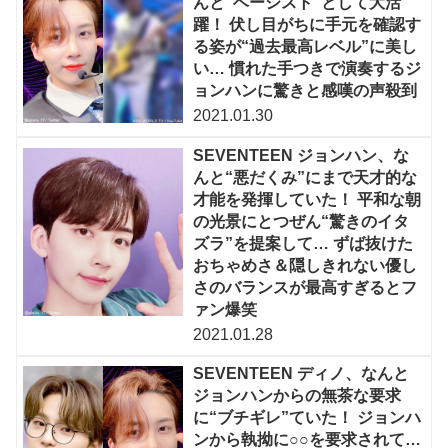
んと“ベーシスト”として大活
躍！ 伏し目がちに手元を確認す
る姿が“過去最高レベル”に美し
い… 慣れた手つきで演奏するジ
ョンハンに驚きと感嘆の声殺到
2021.01.30
SEVENTEEN ジョンハン、な
んと“悪だくみ”にまで天才的な
才能を発揮していた！ 平和な朝
の光景にとつぜん“驚きのイタ
ズラ”を提案して… ずば抜けた
おちゃめさ＆隠しきれない優し
さのバランスが最高すぎるとフ
ァン爆笑
2021.01.28
SEVENTEEN ディノ、なんと
ジョンハンからの無茶な要求
に“ブチギレ”ていた！ ジョンハ
ンから執拗に○○を要求されて…