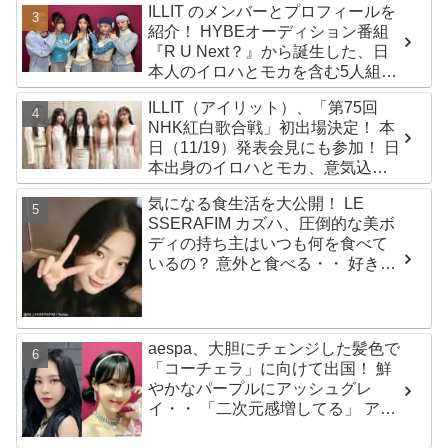
ILLIT のメンバーとプロフィールを
紹介！ HYBEオーディション番組
『R U Next？』から誕生した、日
本人のイロハとモカを含む5人組ガ
ールズグループ！ デビュー曲
ILLIT（アイリット）、「第75回
「Magnetic」がいきなりの大ヒッ
NHK紅白歌合戦」初出場決定！ 本
ト
日（11/19）発表会見にも参加！ 日
本出身のイロハとモカ、意気込み
を語る「ずっと夢見てたステー
気になる食生活を大公開！ LE
ジ…嬉しくて光栄」
SSERAFIM カズハ、圧倒的な美ボ
ディの持ち主はいつも何を食べて
いるの？ 意外と食べる・・ 好きな
ものを食べつつ健康を維持する方
法とは？
aespa、大胆にチェンジした髪色で
「コーチェラ」に向けて出国！ 鮮
やかなパープルにアッシュグレ
イ・・ 「二次元感増してる」 アバ
ターと完全一致のその姿に悶絶