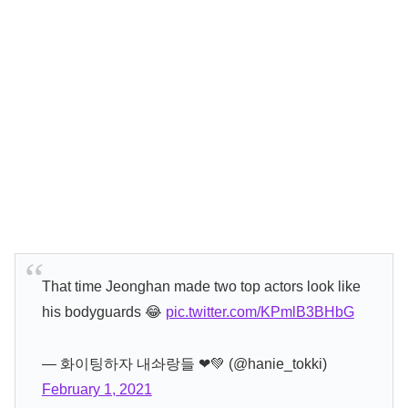
That time Jeonghan made two top actors look like
his bodyguards 😂
pic.twitter.com/KPmlB3BHbG
— 화이팅하자 내솨랑들 ❤💚️ (@hanie_tokki)
February 1, 2021