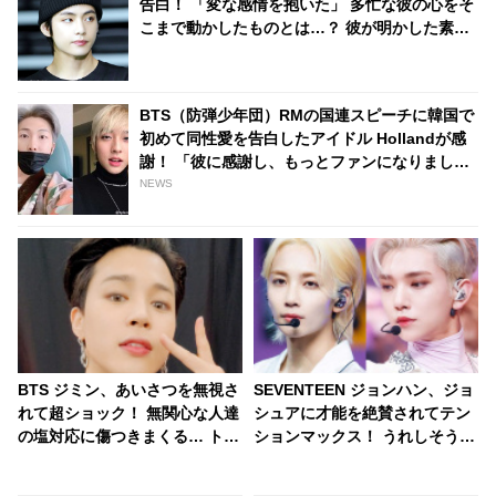
告白！ 「変な感情を抱いた」 多忙な彼の心をそ
こまで動かしたものとは…？ 彼が明かした素直
な思いに共感するファン続々
BTS（防弾少年団）RMの国連スピーチに韓国で
初めて同性愛を告白したアイドル Hollandが感
謝！ 「彼に感謝し、もっとファンになりまし
た」
NEWS
BTS ジミン、あいさつを無視さ
SEVENTEEN ジョンハン、ジョ
れて超ショック！ 無関心な人達
シュアに才能を絶賛されてテン
の塩対応に傷つきまくる… トッ
ションマックス！ うれしそうに
プスターである彼を襲った予想
自分の経験談を話したあと「エ
外の悲劇＆彼の切ない本音にフ
ッヘン」と言わんばかりの得意