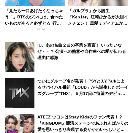
「見たら一口あげたくなっちゃ
「ガルプラ」から誕生
う！」BTSのジンには、食べた
『Kep1er』江崎ひかるが大胆イ
いものがあると必ずとる“行
メチェン！ 黒髪ミディアムから
動”があった！ メンバーも思わ
ハイトーンのロングヘアへ！？
NEWS
ず譲ってしまう、世渡り上手な
新たな魅力が大爆発なひかるの
行動とは？
最新ビジュアルにデビューへの
IU、あの名曲２曲の卒業を宣言！ いったいな
期待高まる
ぜ・・？ 公演への熱意や自作曲への愛が伝わる
理由に感激
ついにグループ名が発表！ PSYとJ.Y.Parkによ
るサバイバル番組「LOUD」から誕生したボーイ
ズグループ“TNX”、５月17日に待望のデビュー
へ
ATEEZ ウヨンはStray Kidsのファン代表！？
『KINGDOM』競演ステージであふれんばかりの
愛を思いっきり表現する姿がかわいらしいと話