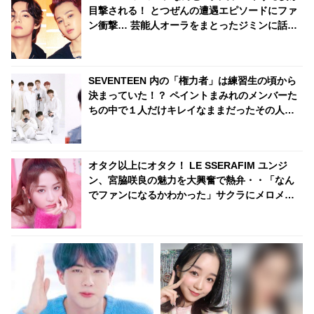
到
目撃される！ とつぜんの遭遇エピソードにファ
ン衝撃… 芸能人オーラをまとったジミンに話し
かけた際のリアクションまでかわいすぎると注
目殺到
SEVENTEEN 内の「権力者」は練習生の頃から
決まっていた！？ ペイントまみれのメンバーた
ちの中で１人だけキレイなままだったその人物
とは・・？
オタク以上にオタク！ LE SSERAFIM ユンジ
ン、宮脇咲良の魅力を大興奮で熱弁・・「なん
でファンになるかわかった」サクラにメロメロ
な姿がかわいすぎる