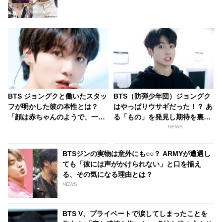
題に
BTS ジョングクと働いたスタッ
BTS（防弾少年団）ジョングク
フが明かした彼の本性とは？
はやっぱりウサギだった！？ あ
「顔は赤ちゃんのようで、一生
る「もの」を発見し期待を裏切
忘れられないような香りがしま
らないとファン喜ぶ
NEWS
した」ジョングクに魅了された
ダンサーのコメントにファン興
BTSジンの実物は意外にも○○？ ARMYが遭遇し
味津々
ても「彼には声がかけられない」と口を揃え
る、その気になる理由とは？
NEWS
BTS V、プライベートで涙してしまったことを