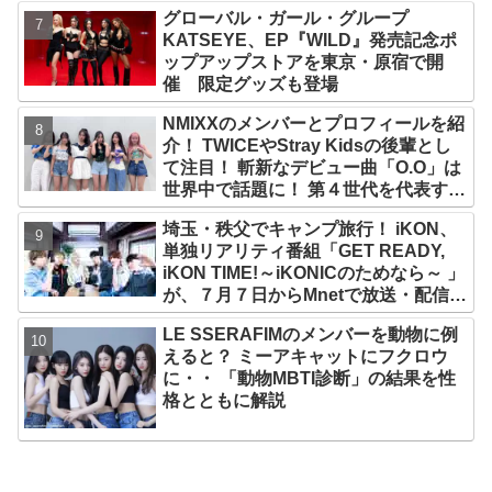
グローバル・ガール・グループ
KATSEYE、EP『WILD』発売記念ポ
ップアップストアを東京・原宿で開
催 限定グッズも登場
NMIXXのメンバーとプロフィールを紹
介！ TWICEやStray Kidsの後輩とし
て注目！ 斬新なデビュー曲「O.O」は
世界中で話題に！ 第４世代を代表する
美女ソリュンをはじめ、全員ビジュア
埼玉・秩父でキャンプ旅行！ iKON、
ルメンバーといわれるその魅力をチェ
単独リアリティ番組「GET READY,
ック
iKON TIME!～iKONICのためなら～ 」
が、７月７日からMnetで放送・配信ス
タート
LE SSERAFIMのメンバーを動物に例
えると？ ミーアキャットにフクロウ
に・・ 「動物MBTI診断」の結果を性
格とともに解説