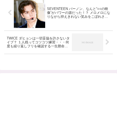
SEVENTEEN バーノン、なんと“○○の映
像”がパワーの源だった！？ メロメロにな
りながら抑えきれない笑みをこぼれさせ
て… 休憩中のバーノンを一瞬にして幸せ
にした映像の正体＆平和すぎるそのワン
シーンにファンほっこり
TWICE ダヒョンは一切妥協を許さないタ
イプ？ １人残ってコツコツ練習・・・何
度も繰り返しフリを確認する一生懸命な
姿に注目