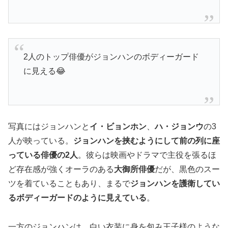
2人のトップ俳優がジョンハンのボディーガード
に見える😂
写真にはジョンハンと
イ・ビョンホン
、
ハ・ジョンウ
の3
人が映っている。
ジョンハンを挟むようにして前の列に座
っている俳優の2人
。彼らは映画やドラマで主役を張るほ
ど存在感が強くオーラのある
大御所俳優
だが、黒色のスー
ツを着ていることもあり、まるで
ジョンハンを護衛してい
るボディーガードのように見えている
。
一方のジョンハンは、白い衣装に身を包み王子様のような