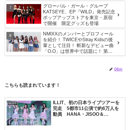
グローバル・ガール・グループ
KATSEYE、EP『WILD』発売記念
ポップアップストアを東京・原宿
で開催 限定グッズも登場
NMIXXのメンバーとプロフィール
を紹介！ TWICEやStray Kidsの後
輩として注目！ 斬新なデビュー曲
「O.O」は世界中で話題に！ 第４
世代を代表する美女ソリュンをは
じめ、全員ビジュアルメンバーと
いわれるその魅力をチェック
06m
こちらも読まれています！
ILLIT、初の日本ライブツアーを
NEWS
完走 5都市11公演で約6万人を
動員 HANA・JISOO＆
MOMOKAとのスペシャルコラボ
も実現