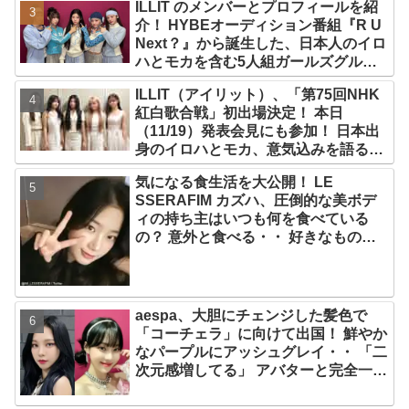
ILLIT のメンバーとプロフィールを紹
介！ HYBEオーディション番組『R U
Next？』から誕生した、日本人のイロ
ハとモカを含む5人組ガールズグルー
プ！ デビュー曲「Magnetic」がいき
ILLIT（アイリット）、「第75回NHK
なりの大ヒット
紅白歌合戦」初出場決定！ 本日
（11/19）発表会見にも参加！ 日本出
身のイロハとモカ、意気込みを語る
「ずっと夢見てたステージ…嬉しくて
気になる食生活を大公開！ LE
光栄」
SSERAFIM カズハ、圧倒的な美ボデ
ィの持ち主はいつも何を食べている
の？ 意外と食べる・・ 好きなものを
食べつつ健康を維持する方法とは？
aespa、大胆にチェンジした髪色で
「コーチェラ」に向けて出国！ 鮮やか
なパープルにアッシュグレイ・・ 「二
次元感増してる」 アバターと完全一致
のその姿に悶絶