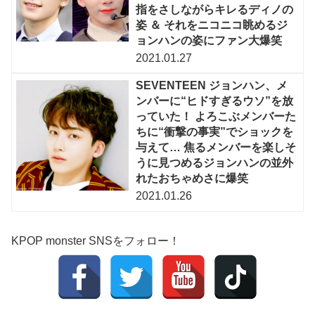
指をさしながらキレるディノの
姿 ＆ それをニコニコ眺めるジ
ョンハンの姿にファン大爆笑
2021.01.27
SEVENTEEN ジョンハン、メ
ンバーに“ヒドすぎるウソ”を放
っていた！ よろこぶメンバーた
ちに“衝撃の事実”でショックを
与えて… 焦るメンバーを楽しそ
うに見つめるジョンハンの並外
れたおちゃめさに爆笑
2021.01.26
KPOP monster SNSをフォロー！