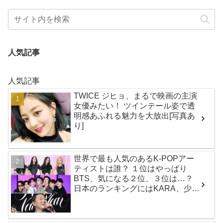
人気記事
人気記事
TWICE ジヒョ、まるで映画の主演
女優みたい！ ツインテール姿で透
明感あふれる魅力を大放出[写真あ
り]
世界で最も人気のあるK-POPアー
ティストは誰？ １位はやっぱり
BTS、気になる２位、３位は…？
日本のランキングにはKARA、少女
時代もランクイン！ 各国の個性あ
ふれるデータに注目殺到