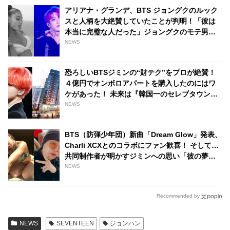
ァンも涙「抱きしめてあげた
げな表情・・ ジョシュアの一言
アリアナ・グランデ、BTS ジョングクのルック
い」
で超舞い上がるジョンハンにほ
スと人柄を大絶賛していたことが判明！「彼は
っこり
本当に完璧な人だった」ジョングクのモテ男ぶ
りにファンは脱帽「彼は世界の歌姫までも虜に
NEWS
する」
恐ろしいBTSジミンの“財テク”をプロが絶賛！
４億円でオンボロアパートを購入したのにはワ
ケがあった！ 未来は『韓国一のセレブタウン』
の地主になるってホント？
NEWS
BTS（防弾少年団）新曲「Dream Glow」発表、
Charli XCXとのコラボにファン歓喜！ そして…
共同制作者が明かすジミンへの思い「彼の夢、
そして彼の絶望から生まれた歌」
NEWS
Recommended by
NEWS
SEVENTEEN
ジョンハン