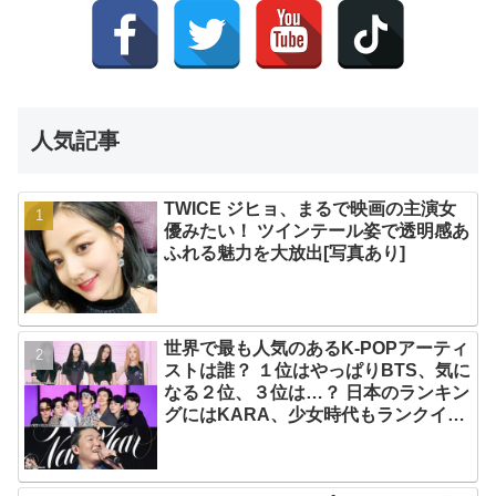
人気記事
TWICE ジヒョ、まるで映画の主演女
優みたい！ ツインテール姿で透明感あ
ふれる魅力を大放出[写真あり]
世界で最も人気のあるK-POPアーティ
ストは誰？ １位はやっぱりBTS、気に
なる２位、３位は…？ 日本のランキン
グにはKARA、少女時代もランクイ
ン！ 各国の個性あふれるデータに注目
殺到