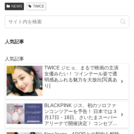
NEWS
TWICE
人気記事
人気記事
TWICE ジヒョ、まるで映画の主演
女優みたい！ ツインテール姿で透
明感あふれる魅力を大放出[写真あ
り]
BLACKPINK ジス、初のソロファ
ンコンツアーを予告！ 日本では３
月17日・18日、さいたまスーパー
アリーナで開催決定！ コンセプト
は“愛のカケラ”！？ 14日には新ア