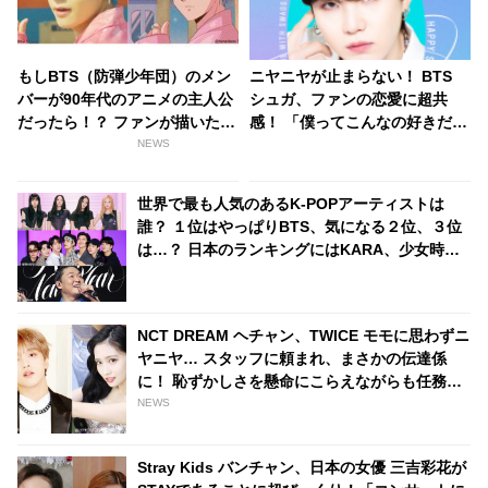
もしBTS（防弾少年団）のメン
ニヤニヤが止まらない！ BTS
バーが90年代のアニメの主人公
シュガ、ファンの恋愛に超共
だったら！？ ファンが描いたレ
感！ 「僕ってこんなの好きだっ
トロなイラストがカワイイと話
たんだ」と自分でもビックリ…
NEWS
題に
ARMYの恋愛事情にワクワクす
る様子がかわいすぎる
世界で最も人気のあるK-POPアーティストは
誰？ １位はやっぱりBTS、気になる２位、３位
は…？ 日本のランキングにはKARA、少女時代
もランクイン！ 各国の個性あふれるデータに注
目殺到
NCT DREAM ヘチャン、TWICE モモに思わずニ
ヤニヤ… スタッフに頼まれ、まさかの伝達係
に！ 恥ずかしさを懸命にこらえながらも任務を
全うする、かわいいすぎる姿に、ファンの視線
NEWS
釘づけ
Stray Kids バンチャン、日本の女優 三吉彩花が