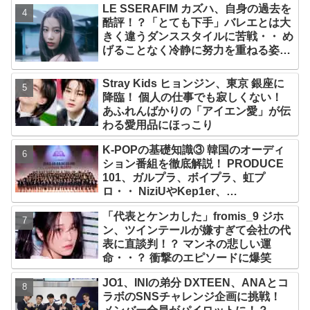
LE SSERAFIM カズハ、自身の過去を
2029年まで契約有効と主張
酷評！？「とても下手」バレエとは大
きく違うダンススタイルに苦戦・・ め
げることなく冷静に努力を重ねる姿に
称賛の声続々
Stray Kids ヒョンジン、東京 銀座に
降臨！ 個人の仕事でも寂しくない！
あふれんばかりの「アイエン愛」が伝
わる愛用品にほっこり
K-POPの基礎知識③ 韓国のオーディ
ション番組を徹底解説！ PRODUCE
101、ガルプラ、ボイプラ、虹プ
ロ・・ NiziUやKep1er、
ZEROBASEONEら人気グループが
「代表とケンカした」fromis_9 ジホ
続々と誕生！ JO1やINI、ME:Iを生ん
ン、ツインテールが嫌すぎて会社の代
だ日プまで一挙紹介
表に直談判！？ マンネの悲しい運
命・・？ 衝撃のエピソードに爆笑
JO1、INIの弟分 DXTEEN、ANAとコ
ラボのSNSチャレンジ企画に挑戦！