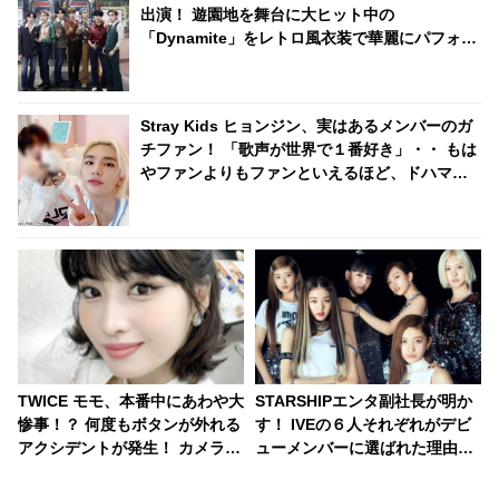
出演！ 遊園地を舞台に大ヒット中の
「Dynamite」をレトロ風衣装で華麗にパフォー
マンス[動画]
Stray Kids ヒョンジン、実はあるメンバーのガ
チファン！ 「歌声が世界で１番好き」・・ もは
やファンよりもファンといえるほど、ドハマり
していることが明らかに
TWICE モモ、本番中にあわや大
STARSHIPエンタ副社長が明か
惨事！？ 何度もボタンが外れる
す！ IVEの６人それぞれがデビ
アクシデントが発生！ カメラか
ューメンバーに選ばれた理由と
ら視線を落とさず冷静に対処す
は？ 実力はもちろん、内面もか
る彼女のプロフェッショナルな
なり重視！ 絶え間ない努力、勤