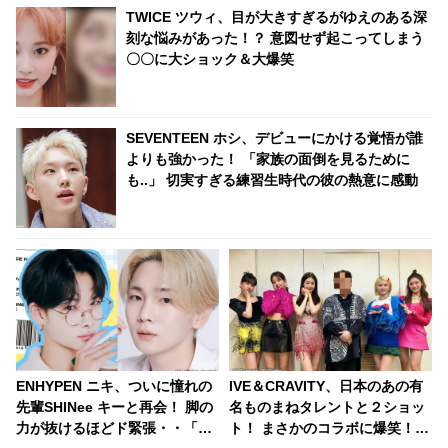
TWICE ツウィ、目が大きすぎるがゆえのある深
刻な悩みがあった！？ 意図せず起こってしまう
〇〇に大ショック＆大爆笑
SEVENTEEN ホシ、デビューにかける覚悟が誰
よりも強かった！ 「家族の面倒を見るために
も..」 切実すぎる練習生時代の彼の熱意に感動
ENHYPEN ニキ、ついに憧れの
IVE＆CRAVITY、日本のあの有
先輩SHINee キーと再会！ 脚の
名ものまねタレントと２ショッ
力が抜けるほどド緊張・・「な
ト！ まさかのコラボに爆笑！