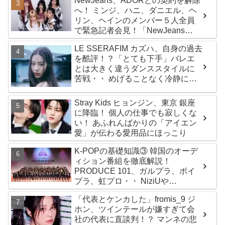
NewJeans、ADORとの契約を解除
ルバム『AMORTAGE』もリリース
へ！ ミンジ、ハニ、ダニエル、ヘ
リン、ヘインのメンバー５人全員
で緊急記者会見！「NewJeans
never dies!」と微笑みの宣言！
LE SSERAFIM カズハ、自身の過去
ADOR側、2029年まで契約有効と
を酷評！？「とても下手」バレエ
主張
とは大きく違うダンススタイルに
苦戦・・ めげることなく冷静に努
力を重ねる姿に称賛の声続々
Stray Kids ヒョンジン、東京 銀座
に降臨！ 個人の仕事でも寂しくな
い！ あふれんばかりの「アイエン
愛」が伝わる愛用品にほっこり
K-POPの基礎知識③ 韓国のオーデ
ィション番組を徹底解説！
PRODUCE 101、ガルプラ、ボイ
プラ、虹プロ・・ NiziUや
Kep1er、ZEROBASEONEら人気
「代表とケンカした」fromis_9 ジ
グループが続々と誕生！ JO1や
ホン、ツインテールが嫌すぎて会
INI、ME:Iを生んだ日プまで一挙紹
社の代表に直談判！？ マンネの悲
介