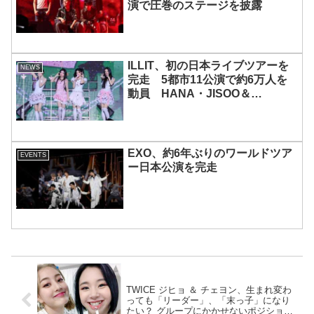
演で圧巻のステージを披露
ILLIT、初の日本ライブツアーを
NEWS
完走 5都市11公演で約6万人を
動員 HANA・JISOO＆
MOMOKAとのスペシャルコラボ
も実現
EXO、約6年ぶりのワールドツア
EVENTS
ー日本公演を完走
TWICE ジヒョ ＆ チェヨン、生まれ変わ
っても「リーダー」、「末っ子」になり
たい？ グループにかかせないポジション