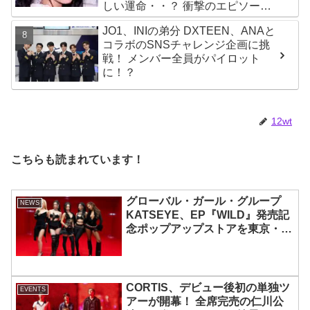
しい運命・・？ 衝撃のエピソード
に爆笑
JO1、INIの弟分 DXTEEN、ANAと
コラボのSNSチャレンジ企画に挑
戦！ メンバー全員がパイロット
に！？
12wt
こちらも読まれています！
グローバル・ガール・グループ
NEWS
KATSEYE、EP『WILD』発売記
念ポップアップストアを東京・原
宿で開催 限定グッズも登場
CORTIS、デビュー後初の単独ツ
EVENTS
アーが開幕！ 全席完売の仁川公