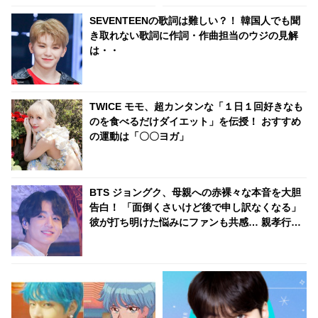
行動に拍手喝采[動画あり]
勉さ、情熱・・ 納得のワケが明
SEVENTEENの歌詞は難しい？！ 韓国人でも聞
かされる
き取れない歌詞に作詞・作曲担当のウジの見解
は・・
TWICE モモ、超カンタンな「１日１回好きなも
のを食べるだけダイエット」を伝授！ おすすめ
の運動は「〇〇ヨガ」
BTS ジョングク、母親への赤裸々な本音を大胆
告白！ 「面倒くさいけど後で申し訳なくなる」
彼が打ち明けた悩みにファンも共感… 親孝行な
彼のエピソードにほっこり