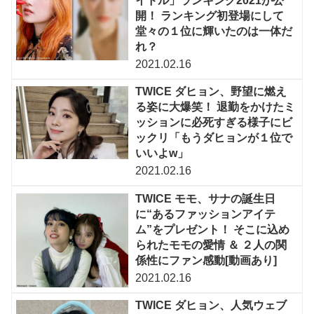
イドル」ランキング2021が公
開！ ランキング初登場にして
堂々の１位に輝いたのは一体だ
れ？
2021.02.16
TWICE ダヒョン、野望に燃え
る姿に大爆笑！ 退勤をかけたミ
ッションに必死すぎる様子にビ
ックリ「もうダヒョンが１位で
いいよw」
2021.02.16
TWICE モモ、サナの誕生日
に“あるファッションアイテ
ム”をプレゼント！ そこに込め
られたモモの愛情 ＆ ２人の関
係性にファン感動[動画あり]
2021.02.16
TWICE ダヒョン、人気ウェブ