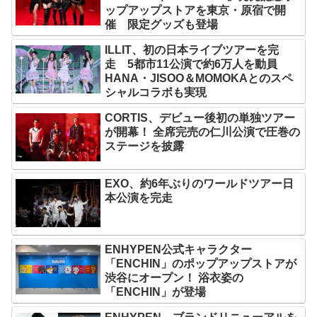
ップアップストアを東京・原宿で開
催 限定グッズも登場
ILLIT、初の日本ライブツアーを完
走 5都市11公演で約6万人を動員
HANA・JISOO＆MOMOKAとのスペ
シャルコラボも実現
CORTIS、デビュー後初の単独ツアー
が開幕！ 全席完売の仁川公演で圧巻の
ステージを披露
EXO、約6年ぶりのワールドツアー日
本公演を完走
ENHYPEN公式キャラクター
「ENCHIN」のポップアップストアが
渋谷にオープン！ 浴衣姿の
「ENCHIN」が登場