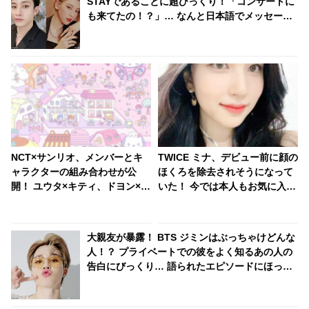
STAYであることに超びっくり！「コンサートに
も来てたの！？」… なんと日本語でメッセージ
を送る… 照れくさそうに喜びを噛みしめる様子
がかわいすぎるとファンほっこり
NCT×サンリオ、メンバーとキ
TWICE ミナ、デビュー前に顔の
ャラクターの組み合わせが公
ほくろを除去されそうになって
開！ ユウタ×キティ、ドヨン×ク
いた！ 今では本人もお気に入
ロミ・・ 見事にマッチしたキャ
り、ファンからも愛されるチャ
ラがかわいすぎる
ームポイントに
大親友が暴露！ BTS ジミンはぶっちゃけどんな
人！？ プライベートでの彼をよく知るあの人の
告白にびっくり… 語られたエピソードにほっこ
り「またジミンを好きになった」