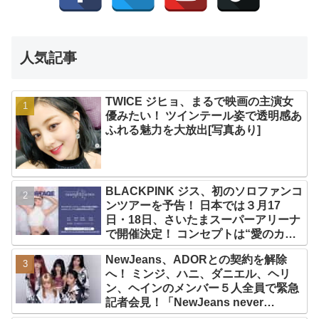
人気記事
TWICE ジヒョ、まるで映画の主演女
優みたい！ ツインテール姿で透明感あ
ふれる魅力を大放出[写真あり]
BLACKPINK ジス、初のソロファンコ
ンツアーを予告！ 日本では３月17
日・18日、さいたまスーパーアリーナ
で開催決定！ コンセプトは“愛のカケ
ラ”！？ 14日には新アルバム
NewJeans、ADORとの契約を解除
『AMORTAGE』もリリース
へ！ ミンジ、ハニ、ダニエル、ヘリ
ン、ヘインのメンバー５人全員で緊急
記者会見！「NewJeans never
dies!」と微笑みの宣言！ ADOR側、