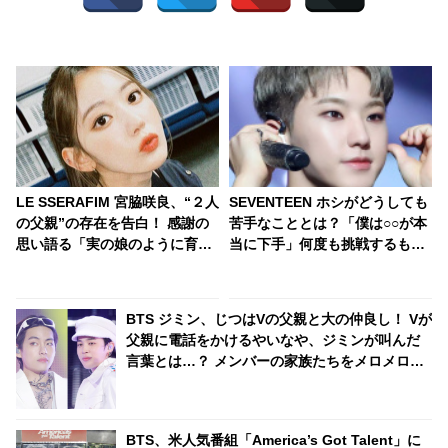
LE SSERAFIM 宮脇咲良、“２人
SEVENTEEN ホシがどうしても
の父親”の存在を告白！ 感謝の
苦手なこととは？「僕は○○が本
思い語る「実の娘のように育て
当に下手」何度も挑戦するも苦
てくれて…」「幸せな人生を送
戦し続ける姿に爆笑
ってきた」センシティブな話題
にも臆せず堂々とした姿を見せ
BTS ジミン、じつはVの父親と大の仲良し！ Vが
る彼女に称賛の声
父親に電話をかけるやいなや、ジミンが叫んだ
言葉とは…？ メンバーの家族たちをメロメロに
したジミンの愛くるしいキャラクターにほっこ
り
BTS、米人気番組「America’s Got Talent」に