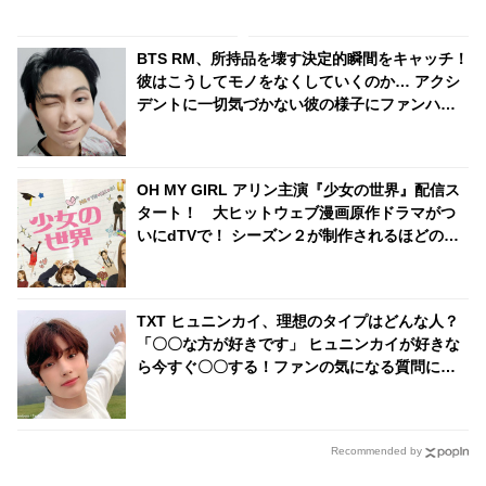
んで韓国語話してるの？」「昔
インパクト大な写真に海外ファ
はこんなに小さかったのに」ニ
ンは困惑
キの成長にキーも驚き！ あたた
BTS RM、所持品を壊す決定的瞬間をキャッチ！
かすぎる感動の再会
彼はこうしてモノをなくしていくのか… アクシ
デントに一切気づかない彼の様子にファンハラ
ハラ「ちゃんと後ろを見て！」
OH MY GIRL アリン主演『少女の世界』配信ス
タート！ 大ヒットウェブ漫画原作ドラマがつ
いにdTVで！ シーズン２が制作されるほどの人
気ドラマを見逃すな
TXT ヒュニンカイ、理想のタイプはどんな人？
「〇〇な方が好きです」 ヒュニンカイが好きな
ら今すぐ〇〇する！ファンの気になる質問に回
答
Recommended by