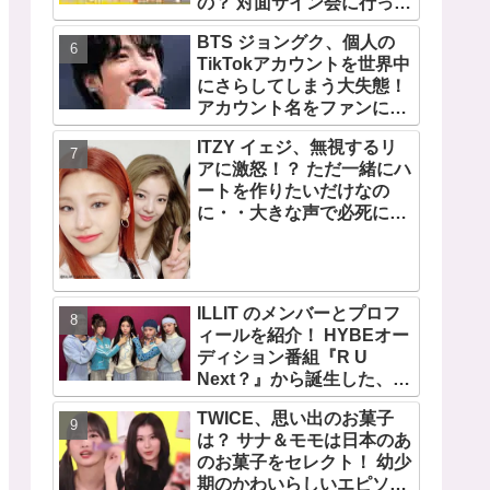
の？ 対面サイン会に行って
みたい！ ショケ、お見送り
BTS ジョングク、個人の
会、握手会・・・リリース
TikTokアカウントを世界中
イベントあれこれを紹介
にさらしてしまう大失態！
アカウント名をファンにい
じられてタジタジに
ITZY イェジ、無視するリ
アに激怒！？ ただ一緒にハ
ートを作りたいだけなの
に・・大きな声で必死にア
ピールする姿がかわいすぎ
る[動画]
ILLIT のメンバーとプロフ
ィールを紹介！ HYBEオー
ディション番組『R U
Next？』から誕生した、日
本人のイロハとモカを含む
TWICE、思い出のお菓子
5人組ガールズグループ！
は？ サナ＆モモは日本のあ
デビュー曲「Magnetic」が
のお菓子をセレクト！ 幼少
いきなりの大ヒット
期のかわいらしいエピソー