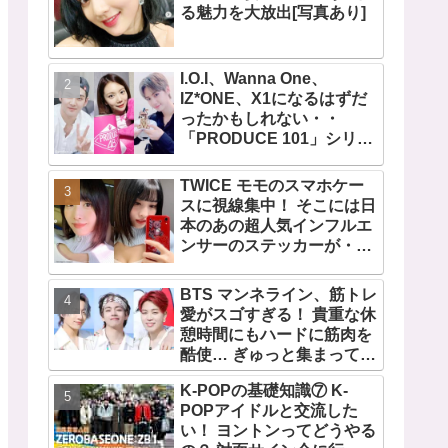
る魅力を大放出[写真あり]
I.O.I、Wanna One、
IZ*ONE、X1になるはずだ
ったかもしれない・・
「PRODUCE 101」シリー
ズの不正投票操作で脱落さ
せられた練習生12人の氏名
TWICE モモのスマホケー
が公表
スに視線集中！ そこには日
本のあの超人気インフルエ
ンサーのステッカーが・・
TWICEの大ファンを公言す
るその人物は大よろこび！
BTS マンネライン、筋トレ
まさに「成功したファン」
愛がスゴすぎる！ 貴重な休
だと話題沸騰
憩時間にもハードに筋肉を
酷使… ぎゅっと集まってお
互いの体に負荷をかけあう
K-POPの基礎知識⑦ K-
３人のトレーニング風景が
POPアイドルと交流した
かわいすぎるとファンくぎ
い！ ヨントンってどうやる
づけ