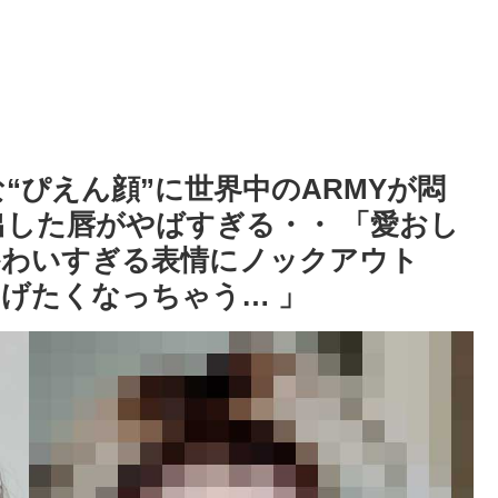
な“ぴえん顔”に世界中のARMYが悶
出した唇がやばすぎる・・ 「愛おし
かわいすぎる表情にノックアウト
げたくなっちゃう… 」