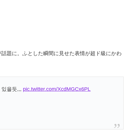
が話題に。ふとした瞬間に見せた表情が超ド級にかわ
있을듯,,,
pic.twitter.com/XcdMGCx6PL