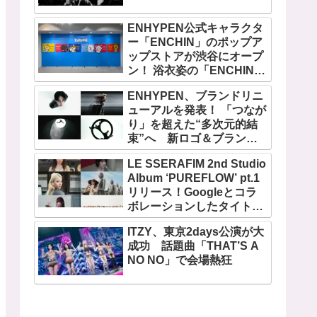
ENHYPEN公式キャラクタ
ー「ENCHIN」のポップア
ップストアが渋谷にオープ
ン！ 浴衣姿の「ENCHIN」
が登場
ENHYPEN、ブランドリニ
ューアルを発表！ 「つなが
り」を超えた“多次元的結
束”へ 新ロゴ＆ブランド
フィルム公開
LE SSERAFIM 2nd Studio
Album ‘PUREFLOW’ pt.1
リリース！Googleとコラ
ボレーションしたタイトル
曲「BOOMPALA」MVも公
ITZY、東京2days公演が大
開
成功 話題曲「THAT’S A
NO NO」で会場熱狂