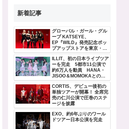
新着記事
グローバル・ガール・グル
ープ KATSEYE、
EP『WILD』発売記念ポッ
プアップストアを東京・原
宿で開催 限定グッズも登
ILLIT、初の日本ライブツア
場
ーを完走 5都市11公演で
約6万人を動員 HANA・
JISOO＆MOMOKAとのス
ペシャルコラボも実現
CORTIS、デビュー後初の
単独ツアーが開幕！ 全席完
売の仁川公演で圧巻のステ
ージを披露
EXO、約6年ぶりのワール
ドツアー日本公演を完走