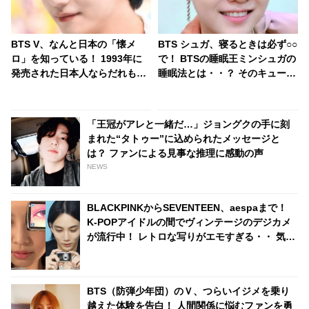
BTS V、なんと日本の「懐メ
BTS シュガ、寝るときは必ず○○
ロ」を知っている！ 1993年に
で！ BTSの睡眠王ミンシュガの
発売された日本人ならだれもが
睡眠法とは・・？ そのキュート
知っているアノ名曲・・「これ
すぎる実態にファンにっこり
知ってる！」とハイテンション
で話す彼の姿にファン衝撃
「王冠がアレと一緒だ…」ジョングクの手に刻
まれた“タトゥー”に込められたメッセージと
は？ ファンによる見事な推理に感動の声
NEWS
BLACKPINKからSEVENTEEN、aespaまで！
K-POPアイドルの間でヴィンテージのデジカメ
が流行中！ レトロな写りがエモすぎる・・ 気に
なる機種は？
BTS（防弾少年団）のＶ、つらいイジメを乗り
越えた体験を告白！ 人間関係に悩むファンを勇