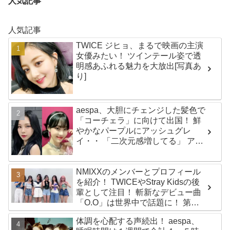
人気記事
人気記事
TWICE ジヒョ、まるで映画の主演
女優みたい！ ツインテール姿で透
明感あふれる魅力を大放出[写真あ
り]
aespa、大胆にチェンジした髪色で
「コーチェラ」に向けて出国！ 鮮
やかなパープルにアッシュグレ
イ・・ 「二次元感増してる」 アバ
ターと完全一致のその姿に悶絶
NMIXXのメンバーとプロフィール
を紹介！ TWICEやStray Kidsの後
輩として注目！ 斬新なデビュー曲
「O.O」は世界中で話題に！ 第４
世代を代表する美女ソリュンをは
体調を心配する声続出！ aespa、
じめ、全員ビジュアルメンバーと