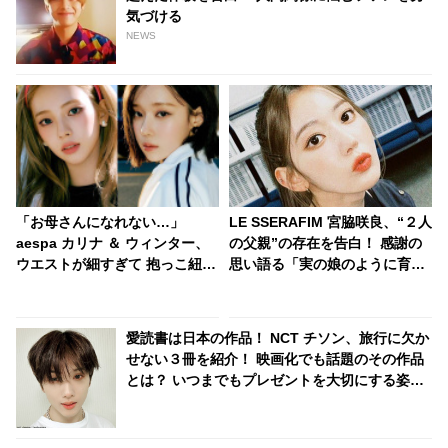
気づける
NEWS
「お母さんになれない…」
LE SSERAFIM 宮脇咲良、“２人
aespa カリナ ＆ ウィンター、
の父親”の存在を告白！ 感謝の
ウエストが細すぎて 抱っこ紐が
思い語る「実の娘のように育て
使えない！ 非現実的なほどスリ
てくれて…」「幸せな人生を送
ムな体型に衝撃
ってきた」センシティブな話題
にも臆せず堂々とした姿を見せ
愛読書は日本の作品！ NCT チソン、旅行に欠か
る彼女に称賛の声
せない３冊を紹介！ 映画化でも話題のその作品
とは？ いつまでもプレゼントを大切にする姿に
も感嘆