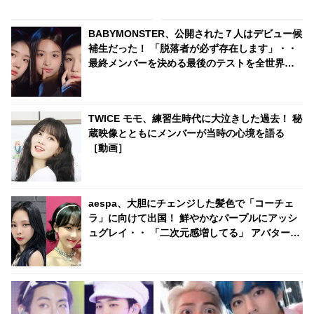
くり… その意外な告白にファン
る投稿で祝福
から「さすがすぎる」と尊敬の
BABYMONSTER、公開された７人はデビュー候
声殺到
補生だった！ 「脱落者が必ず存在します」・・
最終メンバーを決める最後のテストを全世界に
公開予定
TWICE モモ、練習生時代に大泣きした過去！ 秘
蔵映像とともにメンバーが当時の心境を語る
［動画］
aespa、大胆にチェンジした髪色で「コーチェ
ラ」に向けて出国！ 鮮やかなパープルにアッシ
ュグレイ・・ 「二次元感増してる」 アバターと
完全一致のその姿に悶絶