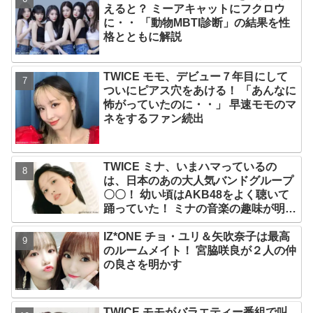
えると？ ミーアキャットにフクロウ
に・・ 「動物MBTI診断」の結果を性
格とともに解説
TWICE モモ、デビュー７年目にして
ついにピアス穴をあける！ 「あんなに
怖がっていたのに・・」 早速モモのマ
ネをするファン続出
TWICE ミナ、いまハマっているの
は、日本のあの大人気バンドグループ
〇〇！ 幼い頃はAKB48をよく聴いて
踊っていた！ ミナの音楽の趣味が明ら
かに
IZ*ONE チョ・ユリ＆矢吹奈子は最高
のルームメイト！ 宮脇咲良が２人の仲
の良さを明かす
TWICE モモがバラエティー番組で叫