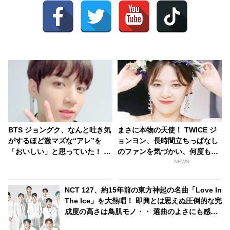
BTS ジョングク、なんと吐き気
まさに本物の天使！ TWICE ジ
がするほど激マズな“アレ”を
ョンヨン、長時間立ちっぱなし
「おいしい」と思っていた！ 明
のファンを気づかい、何度も水
らかになった当時のエピソード
を届けようとする心優しい行動
NEWS
＆ジョングクの味覚にびっく
に称賛の嵐
り… メンバーのだれもが酷評し
NCT 127、約15年前の東方神起の名曲「Love In
たその食べ物の正体とは
The Ice」を大熱唱！ 即興とは思えぬ圧倒的な完
成度の高さは鳥肌モノ・・ 選曲のよさにも感動
の声続々