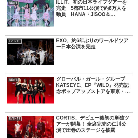
ILLIT、初の日本ライブツアーを
NEWS
完走 5都市11公演で約6万人を
動員 HANA・JISOO＆
MOMOKAとのスペシャルコラボ
も実現
EXO、約6年ぶりのワールドツア
EVENTS
ー日本公演を完走
グローバル・ガール・グループ
NEWS
KATSEYE、EP『WILD』発売記
念ポップアップストアを東京・原
宿で開催 限定グッズも登場
CORTIS、デビュー後初の単独ツ
EVENTS
アーが開幕！ 全席完売の仁川公
演で圧巻のステージを披露