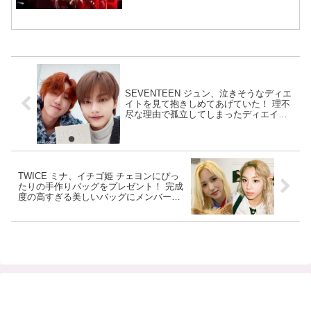
SEVENTEEN ジュン、泣きそうなディエ
イトを見て抱きしめてあげていた！ 理不
尽な理由で孤立してしまったディエイト
に歩み寄り、優しく慰めてあげるジュ
ン・・ ２人の信頼関係が垣間見えた感動
シーンにファン感激
TWICE ミナ、イチゴ姫 チェヨンにぴっ
たりの手作りバッグをプレゼント！ 完成
度の高すぎる美しいバッグにメンバーも
びっくり！ 「私にもちょうだい」「お店
を出して」の声が殺到