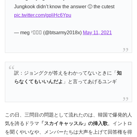
Jungkook didn’t know the answer 🙁 the cutest
pic.twitter.com/gpliHc6Ypu
— meg ⁷🧚🏼‍♀️ (@btsarmy2018x)
May 11, 2021
訳：ジョングクが答えをわかってないときに「
知
らなくてもいいんだよ
」と言ってあげるユンギ
この日、三問目の問題として流れたのは、韓国で爆発的人
気を誇るドラマ
「スカイキャッスル」の挿入歌
。イントロ
を聞くやいなや、メンバーたちは大声を上げて回答権を得