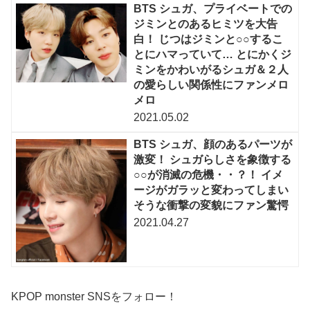
BTS シュガ、プライベートでの
ジミンとのあるヒミツを大告
白！ じつはジミンと○○するこ
とにハマっていて… とにかくジ
ミンをかわいがるシュガ＆２人
の愛らしい関係性にファンメロ
メロ
2021.05.02
BTS シュガ、顔のあるパーツが
激変！ シュガらしさを象徴する
○○が消滅の危機・・？！ イメ
ージがガラッと変わってしまい
そうな衝撃の変貌にファン驚愕
2021.04.27
KPOP monster SNSをフォロー！