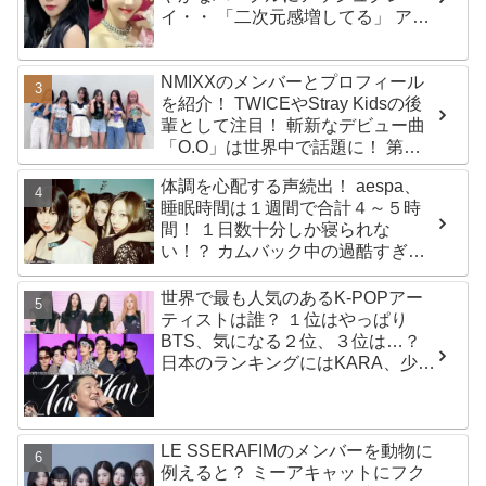
イ・・ 「二次元感増してる」 アバ
ターと完全一致のその姿に悶絶
NMIXXのメンバーとプロフィール
を紹介！ TWICEやStray Kidsの後
輩として注目！ 斬新なデビュー曲
「O.O」は世界中で話題に！ 第４
世代を代表する美女ソリュンをは
体調を心配する声続出！ aespa、
じめ、全員ビジュアルメンバーと
睡眠時間は１週間で合計４～５時
いわれるその魅力をチェック
間！ １日数十分しか寝られな
い！？ カムバック中の過酷すぎる
スケジュールに衝撃
世界で最も人気のあるK-POPアー
ティストは誰？ １位はやっぱり
BTS、気になる２位、３位は…？
日本のランキングにはKARA、少女
時代もランクイン！ 各国の個性あ
ふれるデータに注目殺到
LE SSERAFIMのメンバーを動物に
例えると？ ミーアキャットにフク