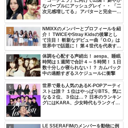
「コーチェラ」に向けて出国！ 鮮やか
なパープルにアッシュグレイ・・ 「二
次元感増してる」 アバターと完全一致
のその姿に悶絶
NMIXXのメンバーとプロフィールを紹
介！ TWICEやStray Kidsの後輩とし
て注目！ 斬新なデビュー曲「O.O」は
世界中で話題に！ 第４世代を代表する
美女ソリュンをはじめ、全員ビジュア
体調を心配する声続出！ aespa、睡眠
ルメンバーといわれるその魅力をチェ
時間は１週間で合計４～５時間！ １日
ック
数十分しか寝られない！？ カムバック
中の過酷すぎるスケジュールに衝撃
世界で最も人気のあるK-POPアーティ
ストは誰？ １位はやっぱりBTS、気に
なる２位、３位は…？ 日本のランキン
グにはKARA、少女時代もランクイ
ン！ 各国の個性あふれるデータに注目
殺到
LE SSERAFIMのメンバーを動物に例