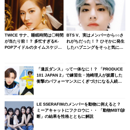
TWICE サナ、睡眠時間は〇時間
BTS V、実はメンバーから○○さ
が当たり前！？ 多忙すぎるK-
れがちだった！？ ひそかに発生
POPアイドルのタイムスケジュ
したハプニングをそっと気にす
ールにビックリ
るVの姿がけなげすぎる… 以前
にもVに起きていたそのまさか
の事態にファンの視線集中
「違反ダンス」って一体なに！？ 「PRODUCE
101 JAPAN 2」で練習生・池崎理人が披露した
衝撃のパフォーマンスにくぎづけになる人続
出！ 厳しいトレーナー陣をも笑顔にした池崎の
インパクト満載な魅力に虜になること間違いナ
シ
LE SSERAFIMのメンバーを動物に例えると？
ミーアキャットにフクロウに・・ 「動物MBTI診
断」の結果を性格とともに解説