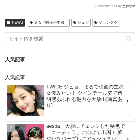
Recommended by
NEWS
BTS（防弾少年団）
シュガ
ジョングク
人気記事
人気記事
TWICE ジヒョ、まるで映画の主演
女優みたい！ ツインテール姿で透
明感あふれる魅力を大放出[写真あ
り]
aespa、大胆にチェンジした髪色で
「コーチェラ」に向けて出国！ 鮮
やかなパープルにアッシュグレ