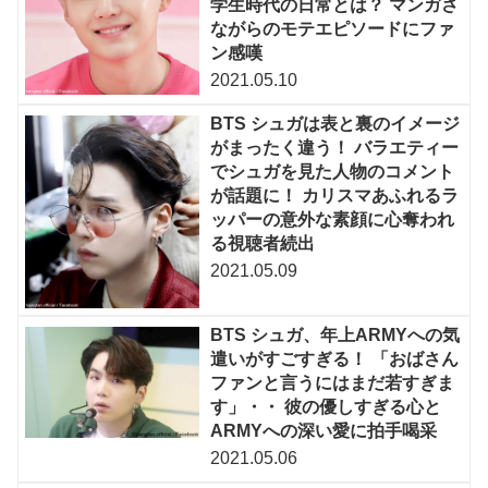
学生時代の日常とは？ マンガさ
ながらのモテエピソードにファ
ン感嘆
2021.05.10
BTS シュガは表と裏のイメージ
がまったく違う！ バラエティー
でシュガを見た人物のコメント
が話題に！ カリスマあふれるラ
ッパーの意外な素顔に心奪われ
る視聴者続出
2021.05.09
BTS シュガ、年上ARMYへの気
遣いがすごすぎる！ 「おばさん
ファンと言うにはまだ若すぎま
す」・・ 彼の優しすぎる心と
ARMYへの深い愛に拍手喝采
2021.05.06