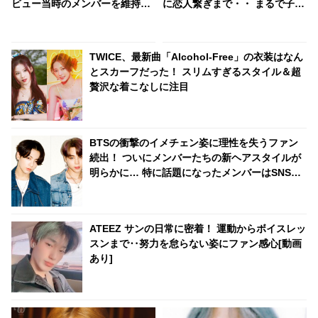
ビュー当時のメンバーを維持し
に恋人繋ぎまで・・ まるで子犬
続けている「奇跡」のグループ
のように甘えるひかるにメロメ
まとめ！ 絆の深さに感激
ロ
TWICE、最新曲「Alcohol-Free」の衣装はなん
とスカーフだった！ スリムすぎるスタイル＆超
贅沢な着こなしに注目
BTSの衝撃のイメチェン姿に理性を失うファン
続出！ ついにメンバーたちの新ヘアスタイルが
明らかに… 特に話題になったメンバーはSNSの
トレンドを席巻＆新記録を樹立
ATEEZ サンの日常に密着！ 運動からボイスレッ
スンまで‥努力を怠らない姿にファン感心[動画
あり]