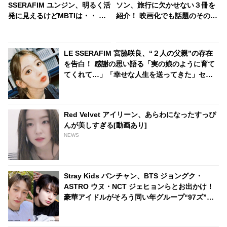
SSERAFIM ユンジン、明るく活
ソン、旅行に欠かせない３冊を
発に見えるけどMBTIは・・ カ
紹介！ 映画化でも話題のその作
メラに映った姿だけじゃわから
品とは？ いつまでもプレゼント
ない、深い心の内とは？
を大切にする姿にも感嘆
LE SSERAFIM 宮脇咲良、“２人の父親”の存在
を告白！ 感謝の思い語る「実の娘のように育て
てくれて…」「幸せな人生を送ってきた」セン
シティブな話題にも臆せず堂々とした姿を見せ
る彼女に称賛の声
Red Velvet アイリーン、あらわになったすっぴ
んが美しすぎる[動画あり]
NEWS
Stray Kids バンチャン、BTS ジョングク・
ASTRO ウヌ・NCT ジェヒョンらとお出かけ！
豪華アイドルがそろう同い年グループ“97ズ”に
仲間入り・・ ジョングクの英語力アップにも納
得