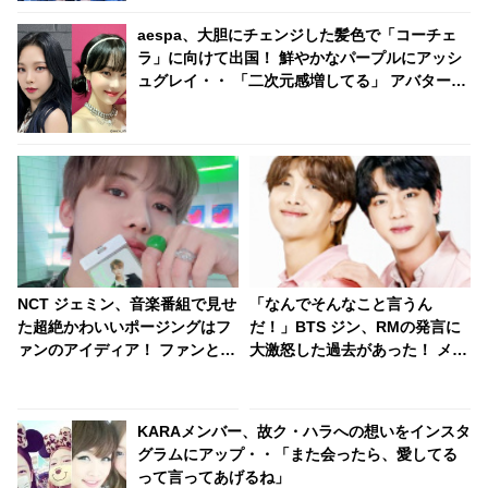
aespa、大胆にチェンジした髪色で「コーチェ
ラ」に向けて出国！ 鮮やかなパープルにアッシ
ュグレイ・・ 「二次元感増してる」 アバターと
完全一致のその姿に悶絶
NCT ジェミン、音楽番組で見せ
「なんでそんなこと言うん
た超絶かわいいポージングはフ
だ！」BTS ジン、RMの発言に
ァンのアイディア！ ファンとの
大激怒した過去があった！ メン
あたたかい絆が伝わるパフォー
バーたちを一瞬で圧倒したジン
マンス映像に注目
の反論が最強すぎる… 滑舌もテ
ンションも100点満点なジンの
KARAメンバー、故ク・ハラへの想いをインスタ
姿にファンから「何度見ても面
グラムにアップ・・「また会ったら、愛してる
白い」の声殺到
って言ってあげるね」