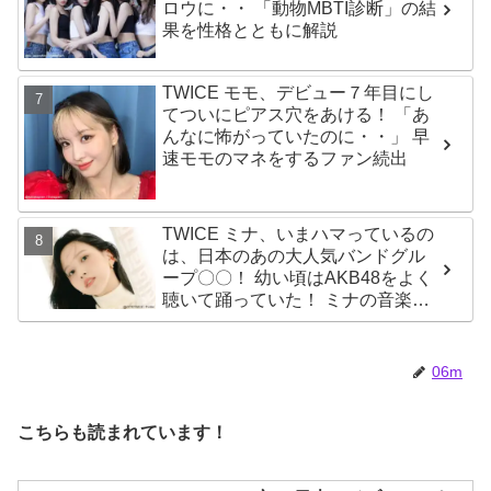
ロウに・・ 「動物MBTI診断」の結
果を性格とともに解説
TWICE モモ、デビュー７年目にし
てついにピアス穴をあける！ 「あ
んなに怖がっていたのに・・」 早
速モモのマネをするファン続出
TWICE ミナ、いまハマっているの
は、日本のあの大人気バンドグル
ープ〇〇！ 幼い頃はAKB48をよく
聴いて踊っていた！ ミナの音楽の
趣味が明らかに
06m
こちらも読まれています！