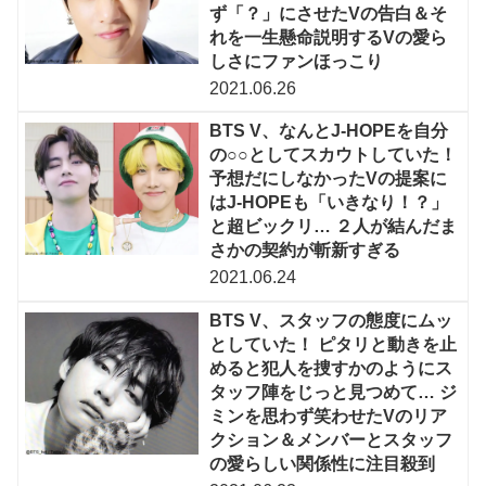
ず「？」にさせたVの告白＆そ
れを一生懸命説明するVの愛ら
しさにファンほっこり
2021.06.26
BTS V、なんとJ-HOPEを自分
の○○としてスカウトしていた！
予想だにしなかったVの提案に
はJ-HOPEも「いきなり！？」
と超ビックリ… ２人が結んだま
さかの契約が斬新すぎる
2021.06.24
BTS V、スタッフの態度にムッ
としていた！ ピタリと動きを止
めると犯人を捜すかのようにス
タッフ陣をじっと見つめて… ジ
ミンを思わず笑わせたVのリア
クション＆メンバーとスタッフ
の愛らしい関係性に注目殺到