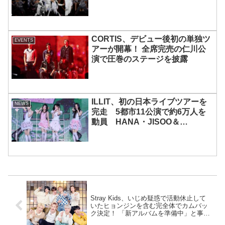
CORTIS、デビュー後初の単独ツ
EVENTS
アーが開幕！ 全席完売の仁川公
演で圧巻のステージを披露
ILLIT、初の日本ライブツアーを
NEWS
完走 5都市11公演で約6万人を
動員 HANA・JISOO＆
MOMOKAとのスペシャルコラボ
も実現
Stray Kids、いじめ疑惑で活動休止して
いたヒョンジンを含む完全体でカムバッ
ク決定！ 「新アルバムを準備中」と事務
所がコメント