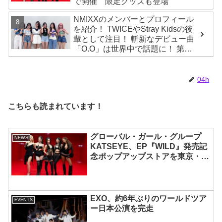
で開催 限定グッズも登場
NMIXXのメンバーとプロフィール
を紹介！ TWICEやStray Kidsの後
輩として注目！ 斬新なデビュー曲
「O.O」は世界中で話題に！ 第４
世代を代表する美女ソリュンをは
じめ、全員ビジュアルメンバーと
いわれるその魅力をチェック
04h
こちらも読まれています！
グローバル・ガール・グループ
NEWS
KATSEYE、EP『WILD』発売記
念ポップアップストアを東京・原
宿で開催 限定グッズも登場
EXO、約6年ぶりのワールドツア
EVENTS
ー日本公演を完走