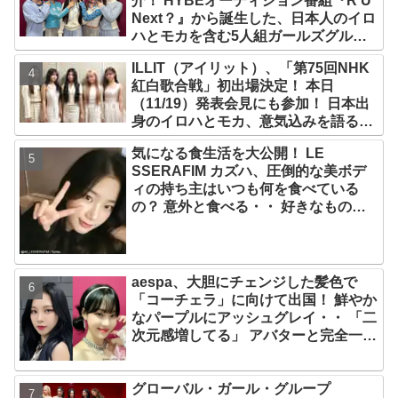
介！ HYBEオーディション番組『R U
Next？』から誕生した、日本人のイロ
ハとモカを含む5人組ガールズグルー
プ！ デビュー曲「Magnetic」がいき
ILLIT（アイリット）、「第75回NHK
なりの大ヒット
紅白歌合戦」初出場決定！ 本日
（11/19）発表会見にも参加！ 日本出
身のイロハとモカ、意気込みを語る
「ずっと夢見てたステージ…嬉しくて
気になる食生活を大公開！ LE
光栄」
SSERAFIM カズハ、圧倒的な美ボデ
ィの持ち主はいつも何を食べている
の？ 意外と食べる・・ 好きなものを
食べつつ健康を維持する方法とは？
aespa、大胆にチェンジした髪色で
「コーチェラ」に向けて出国！ 鮮やか
なパープルにアッシュグレイ・・ 「二
次元感増してる」 アバターと完全一致
のその姿に悶絶
グローバル・ガール・グループ