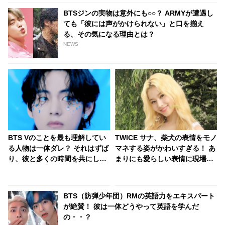
BTSジンの実物は意外にも○○？ ARMYが遭遇し
ても「彼には声がかけられない」と口を揃え
る、その気になる理由とは？
NEWS
BTS Vのことを最も理解してい
TWICE サナ、柴犬の表情をモノ
る人物は一体ダレ？ それはずば
マネする姿がかわいすぎる！ あ
り、彼と多くの時間を共にして
まりにも愛らしい表情に現場ス
いるアノ２人… 満面の笑みで
タッフ大絶叫・・魅力たっぷり
「僕のことを知りすぎてる！」
のサナにファンの視線くぎづけ
と太鼓判を押す様子がかわいす
[動画あり]
BTS（防弾少年団）RMの英語力をエキスパート
ぎる
が絶賛！ 彼は一体どうやって英語を学んだ
の・・？