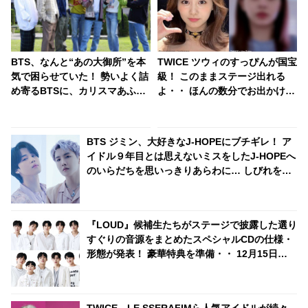
BTS、なんと“あの大御所”を本
TWICE ツウィのすっぴんが国宝
気で困らせていた！ 勢いよく詰
級！ このままステージ出れる
め寄るBTSに、カリスマあふれ
よ・・ ほんの数分でお出かけの
る“アノ人”も思わず逃げ腰… 尊
準備完了！ 美しすぎるツウィに
敬の気持ちが強すぎるあまり起
悶絶
きてしまったまさかの事態にフ
BTS ジミン、大好きなJ-HOPEにブチギレ！ ア
ァン大爆笑
イドル９年目とは思えないミスをしたJ-HOPEへ
のいらだちを思いっきりあらわに… しびれを切
らした彼のツッコミが容赦なさすぎると爆笑
『LOUD』候補生たちがステージで披露した選り
すぐりの音源をまとめたスペシャルCDの仕様・
形態が発表！ 豪華特典を準備・・ 12月15日
（水）にリリースへ