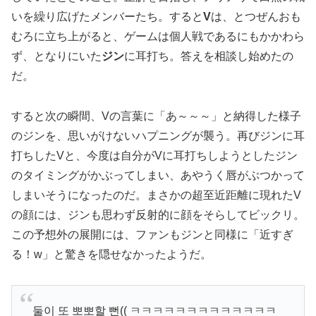
いを繰り広げたメンバーたち。すると
V
は、とつぜんおも
むろに立ち上がると、ゲームは個人戦であるにもかかわら
ず、となりにいた
ジン
に耳打ち。答えを相談し始めたの
だ。
すると次の瞬間、Vの言葉に「あ～～～」と納得した様子
のジンを、思いがけないハプニングが襲う。再びジンに耳
打ちしたVと、今度は自分がVに耳打ちしようとしたジン
のタイミングがかぶってしまい、あやうく唇がぶつかって
しまいそうになったのだ。まさかの超至近距離に現れたV
の顔には、ジンも思わず反射的に顔をそらしてビックリ。
この予想外の展開には、ファンもジンと同様に「近すぎ
る！w」と驚きを隠せなかったようだ。
둘이 또 뽀뽀할 뻔(( ㅋㅋㅋㅋㅋㅋㅋㅋㅋㅋㅋㅋㅋ