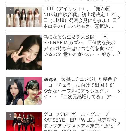
ールズグループ！ デビュー曲
ILLIT（アイリット）、「第75回
「Magnetic」がいきなりの大ヒッ
NHK紅白歌合戦」初出場決定！ 本
ト
日（11/19）発表会見にも参加！ 日
本出身のイロハとモカ、意気込み
を語る「ずっと夢見てたステー
気になる食生活を大公開！ LE
ジ…嬉しくて光栄」
SSERAFIM カズハ、圧倒的な美ボ
ディの持ち主はいつも何を食べて
いるの？ 意外と食べる・・ 好きな
ものを食べつつ健康を維持する方
法とは？
aespa、大胆にチェンジした髪色で
「コーチェラ」に向けて出国！ 鮮
やかなパープルにアッシュグレ
イ・・ 「二次元感増してる」 アバ
ターと完全一致のその姿に悶絶
グローバル・ガール・グループ
KATSEYE、EP『WILD』発売記念
ポップアップストアを東京・原宿