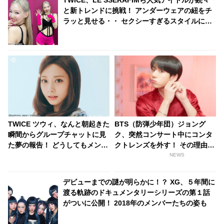
TWICE、LE SSERAFIMら人気アイドルが続々
と新トレンドに挑戦！ アンダーウェアの紐をチ
ラッと見せる・・ セクシーすぎるスタイルにフ
ァンの反応は？
TWICE ツウィ、なんと朝起きた
BTS（防弾少年団）ジョング
瞬間からグループチャットに見
ク、突然コンサート中にコンタ
た夢の報告！ どうしてもメンバ
クトレンズを外す！ その理由が
ーと内容を共有したい！ そのか
素敵すぎるとファン感激
NEWS
わいすぎる姿にほっこり
デビューまでの謎が明らかに！？ XG、５年間に
渡る軌跡のドキュメンタリーシリーズの第１話
がついに公開！ 2018年のメンバーたちの姿も