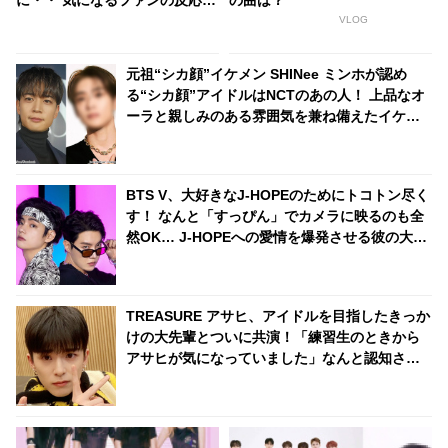
は？
VLOG
元祖“シカ顔”イケメン SHINee ミンホが認め
る“シカ顔”アイドルはNCTのあの人！ 上品なオ
ーラと親しみのある雰囲気を兼ね備えたイケメ
ンとは一体ダレ？
BTS V、大好きなJ-HOPEのためにトコトン尽く
す！ なんと「すっぴん」でカメラに映るのも全
然OK… J-HOPEへの愛情を爆発させる彼の大胆
行動にファンも大喜び
TREASURE アサヒ、アイドルを目指したきっか
けの大先輩とついに共演！「練習生のときから
アサヒが気になっていました」なんと認知され
ていた！ 彼のサクセスストーリーに注目殺到