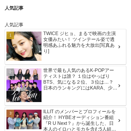
人気記事
人気記事
TWICE ジヒョ、まるで映画の主演
女優みたい！ ツインテール姿で透
明感あふれる魅力を大放出[写真あ
り]
世界で最も人気のあるK-POPアー
ティストは誰？ １位はやっぱり
BTS、気になる２位、３位は…？
日本のランキングにはKARA、少女
時代もランクイン！ 各国の個性あ
ふれるデータに注目殺到
ILLIT のメンバーとプロフィールを
紹介！ HYBEオーディション番組
『R U Next？』から誕生した、日
本人のイロハとモカを含む5人組ガ