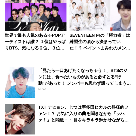
世界で最も人気のあるK-POPア
SEVENTEEN 内の「権力者」は
ーティストは誰？ １位はやっぱ
練習生の頃から決まってい
りBTS、気になる２位、３位
た！？ ペイントまみれのメンバ
は…？ 日本のランキングには
ーたちの中で１人だけキレイな
KARA、少女時代もランクイ
ままだったその人物とは・・？
ン！ 各国の個性あふれるデータ
「見たら一口あげたくなっちゃう！」BTSのジ
に注目殺到
ンには、食べたいものがあると必ずとる“行
動”があった！ メンバーも思わず譲ってしまう、
世渡り上手な行動とは？
NEWS
TXT テヒョン、じつは宇多田ヒカルの熱狂的フ
ァン！？ お気に入りの曲を聞きながら「ッハ
ァ！」と悶絶・・ 目をキラキラ輝かせながら聞
き入る彼の姿にファン爆笑「リアクションが完
全にオタクｗｗ」