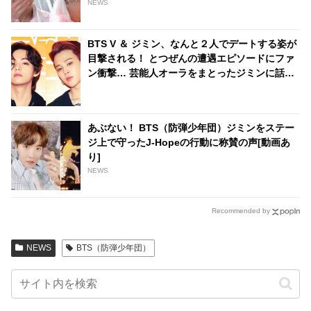
NEWS
BTS V ＆ ジミン、なんと２人でデートする姿が
目撃される！ とつぜんの遭遇エピソードにファ
ン衝撃… 芸能人オーラをまとったジミンに話し
かけた際のリアクションまでかわいすぎると注
目殺到
あぶない！ BTS（防弾少年団）ジミンをステー
ジ上で守ったJ-Hopeの行動に称賛の声[動画あ
り]
NEWS
Recommended by
NEWS
BTS（防弾少年団）