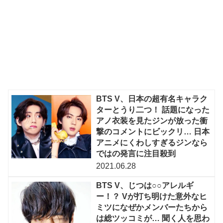
BTS V、日本の超有名キャラク
ターとうり二つ！ 話題になった
アノ衣装を見たジンが放った衝
撃のコメントにビックリ… 日本
アニメにくわしすぎるジンなら
ではの発言に注目殺到
2021.06.28
BTS V、じつは○○アレルギ
ー！？ Vが打ち明けた意外なヒ
ミツになぜかメンバーたちから
は総ツッコミが… 聞く人を思わ