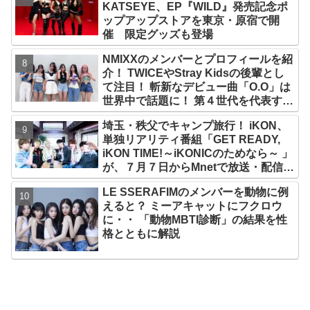
KATSEYE、EP『WILD』発売記念ポ
ップアップストアを東京・原宿で開
催 限定グッズも登場
NMIXXのメンバーとプロフィールを紹
介！ TWICEやStray Kidsの後輩とし
て注目！ 斬新なデビュー曲「O.O」は
世界中で話題に！ 第４世代を代表する
美女ソリュンをはじめ、全員ビジュア
埼玉・秩父でキャンプ旅行！ iKON、
ルメンバーといわれるその魅力をチェ
単独リアリティ番組「GET READY,
ック
iKON TIME!～iKONICのためなら～ 」
が、７月７日からMnetで放送・配信ス
タート
LE SSERAFIMのメンバーを動物に例
えると？ ミーアキャットにフクロウ
に・・ 「動物MBTI診断」の結果を性
格とともに解説