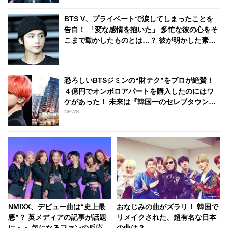
BTS V、プライベートで涙してしまったことを
告白！ 「変な感情を抱いた」 多忙な彼の心をそ
こまで動かしたものとは…？ 彼が明かした素直
な思いに共感するファン続々
恐ろしいBTSジミンの“財テク”をプロが絶賛！
４億円でオンボロアパートを購入したのにはワ
ケがあった！ 未来は『韓国一のセレブタウン』
の地主になるってホント？
NEWS
NMIXX、デビュー曲は“史上最
おなじみの曲がズラリ！ 韓国で
悪”？ 英メディアの記事が話題
リメイクされた、超有名な日本
に・・ 気になるファンの反応
の曲は？