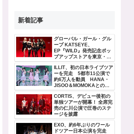
新着記事
グローバル・ガール・グル
ープ KATSEYE、
EP『WILD』発売記念ポッ
プアップストアを東京・原
宿で開催 限定グッズも登
ILLIT、初の日本ライブツア
場
ーを完走 5都市11公演で
約6万人を動員 HANA・
JISOO＆MOMOKAとのス
ペシャルコラボも実現
CORTIS、デビュー後初の
単独ツアーが開幕！ 全席完
売の仁川公演で圧巻のステ
ージを披露
EXO、約6年ぶりのワール
ドツアー日本公演を完走