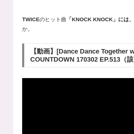
TWICE
のヒット曲
「KNOCK KNOCK」に
か。
【動画】[Dance Dance Together wi
COUNTDOWN 170302 EP.51