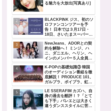
る魅力を大放出[写真あり]
BLACKPINK ジス、初のソ
ロファンコンツアーを予
告！ 日本では３月17日・
18日、さいたまスーパーア
リーナで開催決定！ コンセ
NewJeans、ADORとの契
プトは“愛のカケラ”！？ 14
約を解除へ！ ミンジ、ハ
日には新アルバム
ニ、ダニエル、ヘリン、ヘ
『AMORTAGE』もリリー
インのメンバー５人全員で
ス
緊急記者会見！
K-POPの基礎知識③ 韓国
「NewJeans never
のオーディション番組を徹
dies!」と微笑みの宣言！
底解説！ PRODUCE 101、
ADOR側、2029年まで契約
ガルプラ、ボイプラ、虹プ
有効と主張
ロ・・ NiziUやKep1er、
LE SSERAFIM カズハ、自
ZEROBASEONEら人気グ
身の過去を酷評！？「とて
ループが続々と誕生！ JO1
も下手」バレエとは大きく
やINI、ME:Iを生んだ日プま
違うダンススタイルに苦
で一挙紹介
戦・・ めげることなく冷静