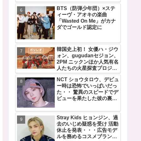
に努力を重ねる姿に称賛の
BTS（防弾少年団）×ステ
声続々
ィーヴ・アオキの楽曲
「Wasted On Me」がカナ
ダでゴールド認定に
韓国史上初！ 女優ハ・ジウ
ォン、gugudanセジョン、
2PM ニックンほか人気有名
人たちの火星探査プロジェ
クト！ 「ガリレオ 目を覚
NCT ショウタロウ、デビュ
ます宇宙」10月10日（水）
ー時は恐怖でいっぱいだっ
日本初放送決定
た・・ 驚異のスピードでデ
ビューを果たした彼の裏話
に注目
Stray Kids ヒョンジン、過
去のいじめ疑惑を受け 活動
休止を発表・・・広告モデ
ルを務めるコスメブランド