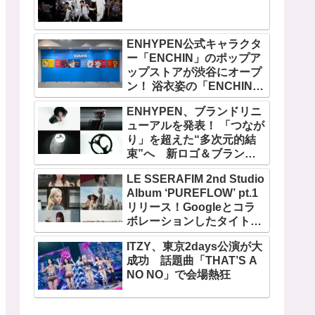
ENHYPEN公式キャラクタ
ー「ENCHIN」のポップア
ップストアが渋谷にオープ
ン！ 浴衣姿の「ENCHIN」
が登場
ENHYPEN、ブランドリニ
ューアルを発表！ 「つなが
り」を超えた“多次元的結
束”へ 新ロゴ＆ブランド
フィルム公開
LE SSERAFIM 2nd Studio
Album ‘PUREFLOW’ pt.1
リリース！Googleとコラ
ボレーションしたタイトル
曲「BOOMPALA」MVも公
ITZY、東京2days公演が大
開
成功 話題曲「THAT’S A
NO NO」で会場熱狂