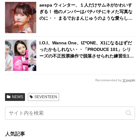
aespa ウィンター、１人だけサムネがかわいす
ぎる！ 他のメンバーはバチバチにキメた写真な
のに・・ まるでおまんじゅうのような愛らしい
ビジュアルに思わず再生する人続出
I.O.I、Wanna One、IZ*ONE、X1になるはずだ
ったかもしれない・・「PRODUCE 101」シリ
ーズの不正投票操作で脱落させられた練習生12
人の氏名が公表
Recommended by
NEWS
SEVENTEEN
人気記事