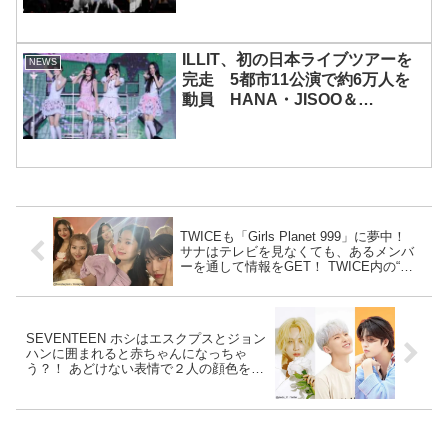
ILLIT、初の日本ライブツアーを
NEWS
完走 5都市11公演で約6万人を
動員 HANA・JISOO＆
MOMOKAとのスペシャルコラボ
も実現
TWICEも「Girls Planet 999」に夢中！
サナはテレビを見なくても、あるメンバ
ーを通して情報をGET！ TWICE内の“ガ
ルプラ事情”とは・・？
SEVENTEEN ホシはエスクプスとジョン
ハンに囲まれると赤ちゃんになっちゃ
う？！ あどけない表情で２人の顔色をう
かがいながらキョロキョロ・・ お兄ちゃ
んたちに挟まれ子どものような姿を見せ
るホシにファンほっこり