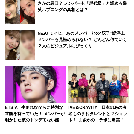
さかの悪口？ メンバーも「歴代級」と認める爆
笑ハプニングの真相とは？
NiziU ミイヒ、あのメンバーとの“双子”説浮上！
メンバーも見極められない？ どんどん似ていく
２人のビジュアルにびっくり
BTS V、生まれながらに特別な
IVE＆CRAVITY、日本のあの有
才能を持っていた！ メンバーが
名ものまねタレントと２ショッ
明かした彼のトンデモない能
ト！ まさかのコラボに爆笑！
力・・ 何もかもが完ぺきなVの
インパクト大な写真に海外ファ
「本性」にくぎづけ
ンは困惑