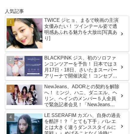
人気記事
TWICE ジヒョ、まるで映画の主演
女優みたい！ ツインテール姿で透
明感あふれる魅力を大放出[写真あ
り]
BLACKPINK ジス、初のソロファ
ンコンツアーを予告！ 日本では３
月17日・18日、さいたまスーパー
アリーナで開催決定！ コンセプト
は“愛のカケラ”！？ 14日には新ア
NewJeans、ADORとの契約を解除
ルバム『AMORTAGE』もリリース
へ！ ミンジ、ハニ、ダニエル、ヘ
リン、ヘインのメンバー５人全員
で緊急記者会見！「NewJeans
never dies!」と微笑みの宣言！
LE SSERAFIM カズハ、自身の過去
ADOR側、2029年まで契約有効と
を酷評！？「とても下手」バレエ
主張
とは大きく違うダンススタイルに
苦戦・・ めげることなく冷静に努