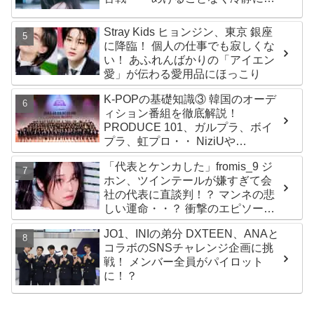
力を重ねる姿に称賛の声続々
Stray Kids ヒョンジン、東京 銀座
に降臨！ 個人の仕事でも寂しくな
い！ あふれんばかりの「アイエン
愛」が伝わる愛用品にほっこり
K-POPの基礎知識③ 韓国のオーデ
ィション番組を徹底解説！
PRODUCE 101、ガルプラ、ボイ
プラ、虹プロ・・ NiziUや
Kep1er、ZEROBASEONEら人気
「代表とケンカした」fromis_9 ジ
グループが続々と誕生！ JO1や
ホン、ツインテールが嫌すぎて会
INI、ME:Iを生んだ日プまで一挙紹
社の代表に直談判！？ マンネの悲
介
しい運命・・？ 衝撃のエピソード
に爆笑
JO1、INIの弟分 DXTEEN、ANAと
コラボのSNSチャレンジ企画に挑
戦！ メンバー全員がパイロット
に！？