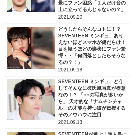
景にファン困惑「１人だけ台の
上に立ってるんじゃないの？」
2021.09.20
どうしたらそんなコトに！？
SEVENTEEN ミンギュ、あり
えないほどスマホが傷だらけ！
目を疑うほどの惨状にファン驚
愕・・「何回落としたらそうな
るの？！」
2021.09.18
SEVENTEEN ミンギュ、どう
してそんなに彼氏風写真が得意
なの！？ 「○○の写真が多いか
ら」 天才的な「ナムチンチャ
ル」の才能を持つ彼が伝授する
そのノウハウに注目
2021.09.13
SEVENTEENが選ぶ「無人島に