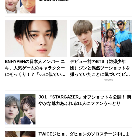
ENHYPENの日本人メンバー ニ
デビュー前のBTS（防弾少年
キ、人気ゲームのキャラクター
団）ジンと偶然ツーショットを
にそっくり！？「○○に似ている
撮っていたことに気づいてビッ
と思います」と正直な本音を自
クリ
NEWS
ら告白・・ あまりにもそっくり
な見た目にファン大爆笑「客観
JO1 『STARGAZER』オフショットを公開！ 爽
的な視点で自分を見てるねｗ
やかな魅力あふれる11人にファンうっとり
ｗ」
TWICEジヒョ、ダヒョンのソロステージ中にま