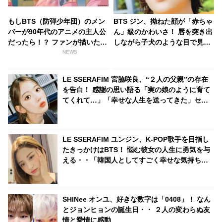
もしBTS（防弾少年団）のメン
BTS ジン、拗ねた顔が「赤ちゃ
バーが90年代のアニメの主人公
ん」級のかわいさ！ 唇を突き出
だったら！？ ファンが描いたレ
しながら子犬のような目で見つ
トロなイラストがカワイイと話
める・・ 愛らしい視線でアピー
NEWS
題に
ルする姿に悶絶
LE SSERAFIM 宮脇咲良、“２人の父親”の存在
を告白！ 感謝の思い語る「実の娘のように育て
てくれて…」「幸せな人生を送ってきた」セン
シティブな話題にも臆せず堂々とした姿を見せ
る彼女に称賛の声
LE SSERAFIM ユンジン、K-POP歌手を目指し
たきっかけはBTS！ 悩む彼女の人生に勇気を与
える・・「韓国人としてすごく幸せな気持ちに
なった」感動的なエピソードを明かす
SHINee オンユ、好きな数字は「0408」！ なん
とジョンヒョンの誕生日・・ ２人の変わらぬ友
情と愛情に感動