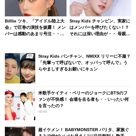
Billlie ツキ、「アイドル陸上大
Stray Kids チャンビン、実家に
会」で圧巻の演技を披露！ メン
はメンバーを呼びたくない！？
バーは感動のあまり号泣・・彼
それには深い理由が・・ 母親思
女のひたむきな姿に称賛の声
いの彼に感動
Stray Kids バンチャン、NMIXX リリーに不服？
「先輩って呼ばないで、オッパって呼んで」う
らやましすぎるお願いにキュン
米歌手ケイティ・ペリーのジョークにBTSのフ
ァンが不快感！ 会場を去る者も・・いったい何
を言ったの？
NEWS
超イケメン！ BABYMONSTER パリタ、家族ぐ