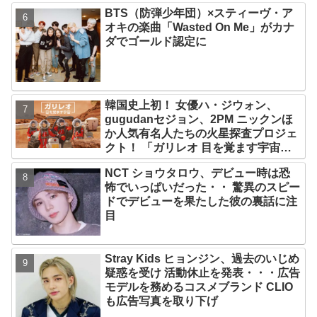
BTS（防弾少年団）×スティーヴ・ア
オキの楽曲「Wasted On Me」がカナ
ダでゴールド認定に
韓国史上初！ 女優ハ・ジウォン、
gugudanセジョン、2PM ニックンほ
か人気有名人たちの火星探査プロジェ
クト！ 「ガリレオ 目を覚ます宇宙」
10月10日（水）日本初放送決定
NCT ショウタロウ、デビュー時は恐
怖でいっぱいだった・・ 驚異のスピー
ドでデビューを果たした彼の裏話に注
目
Stray Kids ヒョンジン、過去のいじめ
疑惑を受け 活動休止を発表・・・広告
モデルを務めるコスメブランド CLIO
も広告写真を取り下げ