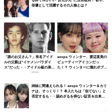
るみで仲がいい“お兄さん”に注目殺到！ 歌手、
俳優として活躍するその人物とは？
「誰のお父さん？」有名アイド
aespa ウィンター、渡辺直美の
ルの父親は“イケメンパラダイ
ビューティーアイコンだっ
ス”だった・・アイドル級の美貌
た！？ ウィンターに憧れボブに
を放つ3人のアイドルの父親と
しようとするも「私がやったら
NEWS
は？
金太郎」・・伝説ボブはウィン
ターのかわいさだからこそ成立
姉妹に間違えられる！ aespa ウィンター＆カリ
していたことを渡辺直美が写真
ナは、そっくり！？ 本人たちは「似てない」と
で証明
否定するも・・認めざるを得ない証言＆出来事
が頻発