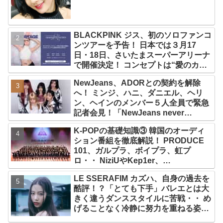
BLACKPINK ジス、初のソロファンコ
ンツアーを予告！ 日本では３月17
日・18日、さいたまスーパーアリーナ
で開催決定！ コンセプトは“愛のカケ
ラ”！？ 14日には新アルバム
NewJeans、ADORとの契約を解除
『AMORTAGE』もリリース
へ！ ミンジ、ハニ、ダニエル、ヘリ
ン、ヘインのメンバー５人全員で緊急
記者会見！「NewJeans never
dies!」と微笑みの宣言！ ADOR側、
K-POPの基礎知識③ 韓国のオーディ
2029年まで契約有効と主張
ション番組を徹底解説！ PRODUCE
101、ガルプラ、ボイプラ、虹プ
ロ・・ NiziUやKep1er、
ZEROBASEONEら人気グループが
LE SSERAFIM カズハ、自身の過去を
続々と誕生！ JO1やINI、ME:Iを生ん
酷評！？「とても下手」バレエとは大
だ日プまで一挙紹介
きく違うダンススタイルに苦戦・・ め
げることなく冷静に努力を重ねる姿に
称賛の声続々