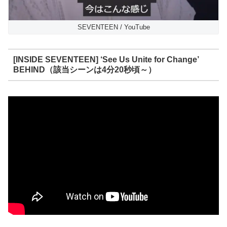
SEVENTEEN / YouTube
[INSIDE SEVENTEEN] ‘See Us Unite for Change’
BEHIND（該当シーンは4分20秒頃～）