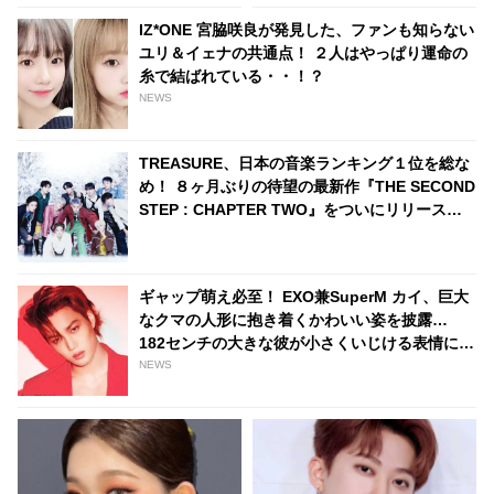
IZ*ONE 宮脇咲良が発見した、ファンも知らない
ユリ＆イェナの共通点！ ２人はやっぱり運命の
糸で結ばれている・・！？
NEWS
TREASURE、日本の音楽ランキング１位を総な
め！ ８ヶ月ぶりの待望の最新作『THE SECOND
STEP : CHAPTER TWO』をついにリリース！
AWAではリアルタイム急上昇ランキング１位か
ら27位までを独占・・ 日本での熱い人気を証明
ギャップ萌え必至！ EXO兼SuperM カイ、巨大
なクマの人形に抱き着くかわいい姿を披露…
182センチの大きな彼が小さくいじける表情にフ
ァンは大興奮
NEWS