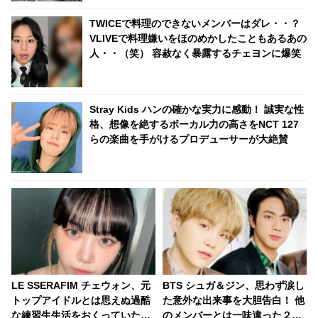
TWICEで料理のできないメンバーはダレ・・？
VLIVEで料理嫌いをほのめかしたこともあるあの
人・・（笑） 容赦なく暴露するチェヨンに爆笑
Stray Kids ハンの確かな実力に感動！ 誠実な性
格、想像を絶するボーカル力の高さをNCT 127
らの楽曲を手がけるプロデューサーが大絶賛
LE SSERAFIM チェウォン、元
BTS シュガ＆ジン、思わず涙し
トップアイドルとは思えぬ過酷
た意外な出来事を大胆告白！ 他
な練習生生活をおくっていた！
のメンバーとは一味違った２人