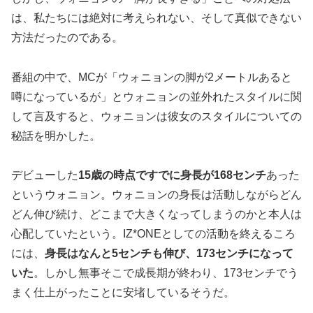
は、私たちには絶対に考えられない、そして真似できない
方法だったのである。
番組の中で、MCが「ウォニョンの脚が2メートルあると
噂になっているが」とウォニョンの並外れたスタイルに関
して言及すると、ウォニョンは彼女のスタイルについての
秘話を明かした。
デビューした
15歳の時点ですでに身長が168センチ
あった
というウォニョン。ウォニョンの身長は活動しながらどん
どん伸び続け、どこまで大きくなってしまうのかと本人は
心配していたという。IZ*ONEとしての活動を終えるころ
には、
身長はなんと5センチも伸び、173センチになって
いた
。しかし無事そこで成長期が終わり、173センチでう
まく仕上がったことに安堵しているそうだ。