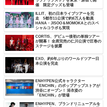
ップアップストアを東京・原宿で開
催 限定グッズも登場
ILLIT、初の日本ライブツアーを完
走 5都市11公演で約6万人を動員
HANA・JISOO＆MOMOKAとのスペ
シャルコラボも実現
CORTIS、デビュー後初の単独ツアー
が開幕！ 全席完売の仁川公演で圧巻の
ステージを披露
EXO、約6年ぶりのワールドツアー日
本公演を完走
ENHYPEN公式キャラクター
「ENCHIN」のポップアップストアが
渋谷にオープン！ 浴衣姿の
「ENCHIN」が登場
ENHYPEN、ブランドリニューアルを