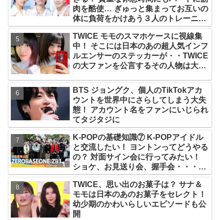
肉を酷使… ぎゅっと集まってお互いの
体に負荷をかけあう３人のトレーニン
グ風景がかわいすぎるとファンくぎづ
TWICE モモのスマホケースに視線集
け
中！ そこには日本のあの超人気インフ
ルエンサーのステッカーが・・TWICE
の大ファンを公言するその人物は大よ
ろこび！ まさに「成功したファン」だ
と話題沸騰
BTS ジョングク、個人のTikTokアカ
ウントを世界中にさらしてしまう大失
態！ アカウント名をファンにいじられ
てタジタジに
K-POPの基礎知識⑦ K-POPアイドル
と交流したい！ ヨントンってどうやる
の？ 対面サイン会に行ってみたい！
ショケ、お見送り会、握手会・・・リ
リースイベントあれこれを紹介
TWICE、思い出のお菓子は？ サナ＆
モモは日本のあのお菓子をセレクト！
幼少期のかわいらしいエピソードも公
開