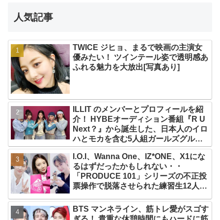
人気記事
TWICE ジヒョ、まるで映画の主演女
優みたい！ ツインテール姿で透明感あ
ふれる魅力を大放出[写真あり]
ILLIT のメンバーとプロフィールを紹
介！ HYBEオーディション番組『R U
Next？』から誕生した、日本人のイロ
ハとモカを含む5人組ガールズグルー
プ！ デビュー曲「Magnetic」がいき
I.O.I、Wanna One、IZ*ONE、X1にな
なりの大ヒット
るはずだったかもしれない・・
「PRODUCE 101」シリーズの不正投
票操作で脱落させられた練習生12人の
氏名が公表
BTS マンネライン、筋トレ愛がスゴす
ぎる！ 貴重な休憩時間にもハードに筋