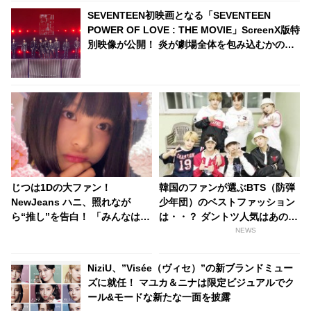
SEVENTEEN初映画となる「SEVENTEEN
POWER OF LOVE : THE MOVIE」ScreenX版特
別映像が公開！ 炎が劇場全体を包み込むかのよ
うな迫力の「Clap」から「Rock with you」ま
で・・ 公開が待ちきれなくなる映像に注目
じつは1Dの大ファン！
韓国のファンが選ぶBTS（防弾
NewJeans ハニ、照れなが
少年団）のベストファッション
ら“推し”を告白！ 「みんなはハ
は・・？ ダントツ人気はあのコ
リーだったけど」・・ 彼女が夢
ンセプト
NEWS
中になっていた人物とは？
NiziU、”Visée（ヴィセ）”の新ブランドミュー
ズに就任！ マユカ＆ニナは限定ビジュアルでク
ール&モードな新たな一面を披露