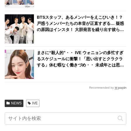
BTSスタッフ、あるメンバーをえこひいき！？
戸惑うメンバーたちの本音が正直すぎる… 疑惑
の原因はインスタ！ 大胆発言を繰り出す彼らの
推理にファン爆笑
まさに“殺人的”・・ IVE ウォニョンの多忙すぎ
るスケジュールに衝撃！「思い出すとクラクラ
する」休む暇なく働きづめ・・ 未成年とは思え
ぬ仕事ぶりにビックリ
Recommended by
NEWS
IVE