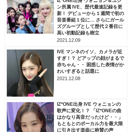
IZ*ONE出身 ウォニョン＆ユジ
ン所属 IVE、歴代最速記録を更
新！ デビューから１週間で初の
音楽番組１位に… さらにガール
ズグループとして歴代２番目に
高い初動記録も樹立
2021.12.09
IVE マンネのイソ、カメラが近
すぎ！？ どアップの顔がまるで
赤ちゃん・・ 困惑した表情がか
わいすぎると話題に
2021.12.08
IZ*ONE出身 IVE ウォニョンの
歌声に変化！？ 「IZ*ONEの曲
はかなり高音だったけど・・」
もともとのボーカル力を最大限
に引き出す楽曲に称賛の声