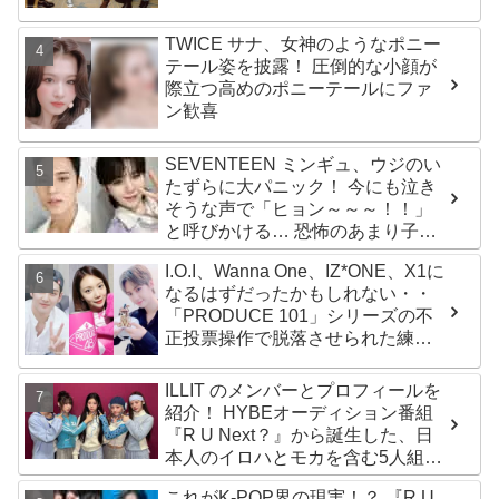
TWICE サナ、女神のようなポニー
テール姿を披露！ 圧倒的な小顔が
際立つ高めのポニーテールにファ
ン歓喜
SEVENTEEN ミンギュ、ウジのい
たずらに大パニック！ 今にも泣き
そうな声で「ヒョン～～～！！」
と呼びかける… 恐怖のあまり子供
のように駆け出す姿がかわいい
I.O.I、Wanna One、IZ*ONE、X1に
なるはずだったかもしれない・・
「PRODUCE 101」シリーズの不
正投票操作で脱落させられた練習
生12人の氏名が公表
ILLIT のメンバーとプロフィールを
紹介！ HYBEオーディション番組
『R U Next？』から誕生した、日
本人のイロハとモカを含む5人組ガ
ールズグループ！ デビュー曲
これがK-POP界の現実！？ 『R U