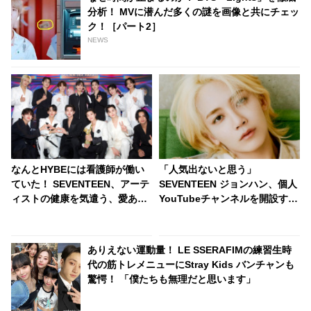
分析！ MVに潜んだ多くの謎を画像と共にチェッ
ク！［パート2］
NEWS
なんとHYBEには看護師が働い
「人気出ないと思う」
ていた！ SEVENTEEN、アーテ
SEVENTEEN ジョンハン、個人
ィストの健康を気遣う、愛あふ
YouTubeチャンネルを開設する
れる言葉に感動・・「心が温か
予定はある？ 否定的な姿勢を見
くなりました」
せる意外な理由にびっくり
ありえない運動量！ LE SSERAFIMの練習生時
代の筋トレメニューにStray Kids バンチャンも
驚愕！ 「僕たちも無理だと思います」