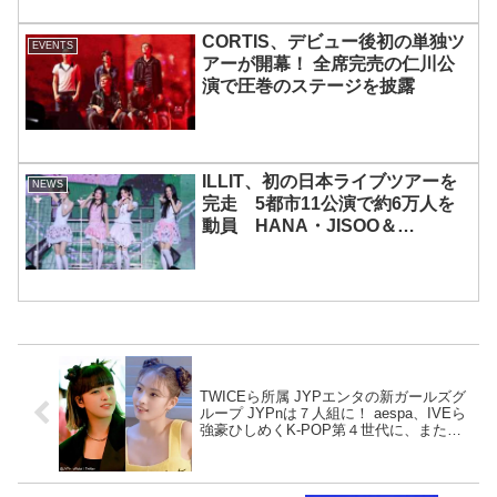
CORTIS、デビュー後初の単独ツ
EVENTS
アーが開幕！ 全席完売の仁川公
演で圧巻のステージを披露
ILLIT、初の日本ライブツアーを
NEWS
完走 5都市11公演で約6万人を
動員 HANA・JISOO＆
MOMOKAとのスペシャルコラボ
も実現
TWICEら所属 JYPエンタの新ガールズグ
ループ JYPnは７人組に！ aespa、IVEら
強豪ひしめくK-POP第４世代に、また新
たな勢力誕生へ