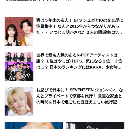
ふりだしに戻り、全くの基礎か
のエピソードにビックリ… プラ
らやり直し・・「ずいぶん苦労
イベートでも仲良しな２人の息
したんだね」
ピッタリな回答にほっこり
実は５年来の友人！ BTS シュガとIUの交友歴に
注目集中！ なんと2015年からつながりがあっ
た・・ とつじょ明かされた２人の関係性にびっ
くり ＆ リラックスした様子で話す彼らの姿にほ
っこり
世界で最も人気のあるK-POPアーティストは
誰？ １位はやっぱりBTS、気になる２位、３位
は…？ 日本のランキングにはKARA、少女時代
もランクイン！ 各国の個性あふれるデータに注
目殺到
お忍びで日本に！ SEVENTEEN ジョンハン、な
んとプライベートで京都を旅行！ 貴重な家族と
の時間を日本で過ごしたほほえましい旅行記に
ファン大喜び