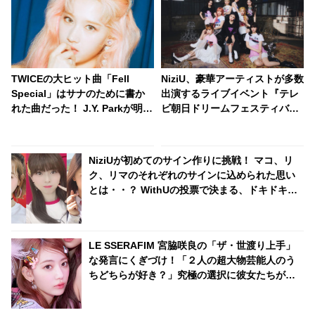
TWICEの大ヒット曲「Fell
NiziU、豪華アーティストが多数
Special」はサナのために書か
出演するライブイベント『テレ
れた曲だった！ J.Y. Parkが明か
ビ朝日ドリームフェスティバル
す・・「サナを支えるメンバー
2022』に出演決定！ さらに東
の姿に胸が熱くなった」彼女た
京スカイツリーにて、NiziU特別
ちの友情に敬意を表す
ライティングのリバイバル点灯
NiziUが初めてのサイン作りに挑戦！ マコ、リ
も実施へ
ク、リマのそれぞれのサインに込められた思い
とは・・？ WithUの投票で決まる、ドキドキの
サイン作りがスタート
LE SSERAFIM 宮脇咲良の「ザ・世渡り上手」
な発言にくぎづけ！「２人の超大物芸能人のう
ちどちらが好き？」究極の選択に彼女たちが出
した答えとは・・ 芸歴10年以上のプロらしい発
言に爆笑