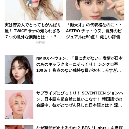
実は苦労人でとってもがんばり
「顔天才」の代表格なのに・・
屋！ TWICE サナの知られざる
ASTRO チャ・ウヌ、自身のビ
７つの意外な素顔とは・・？
ジュアルは50点！ 厳しい評価の
理由とは？ 見た目だけでなく中
NEWS
身まで完ぺき！ 成熟した価値観
を告白
NMIXX ヘウォン、「目に光がない」表情が日本
のあのキャラクターにそっくり！ シンクロ率
100％！ 焦点のない独特な目がおもしろすぎる
と爆笑
サプライズにびっくり！ SEVENTEEN ジョンハ
ン、日本語を超自然に使いこなす！ 韓国語での
会話中、彼がとつぜん発した日本語とは？ 流ち
ょうなその一言にファン大喜び
なぜ時間が止まるのか？ BTS「Lights」を徹底