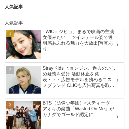
人気記事
人気記事
TWICE ジヒョ、まるで映画の主演
女優みたい！ ツインテール姿で透
明感あふれる魅力を大放出[写真あ
り]
Stray Kids ヒョンジン、過去のいじ
め疑惑を受け 活動休止を発
表・・・広告モデルを務めるコス
メブランド CLIOも広告写真を取り
下げ
BTS（防弾少年団）×スティーヴ・
アオキの楽曲「Wasted On Me」が
カナダでゴールド認定に