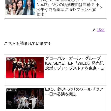
「Magnetic」がいきなりの大ヒッ
Next?』ジウの脱落理由は年齢？ 不
ト
公平な判断基準に海外ファン不満
噴出
15sd
こちらも読まれています！
グローバル・ガール・グループ
NEWS
KATSEYE、EP『WILD』発売記
念ポップアップストアを東京・原
宿で開催 限定グッズも登場
EXO、約6年ぶりのワールドツア
EVENTS
ー日本公演を完走