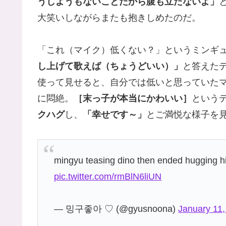
うしようもないことだから腹も立たないよ」
大笑いしながらまたも抱きしめたのだ。
「これ（マイク）低くない？」というミンギ
し上げて歌えば（ちょうどいい）」
と答えた
使って見せると、自分では低いと思っていた
に悶絶。
［末っ子が本当にかわいい］
という
クハグ
し、
「幸せです～」
とご満悦な様子を
mingyu teasing dino then ended hugging hi
pic.twitter.com/rmBlN6liUN
— 밍구좋아 ♡ (@gyusnoona)
January 11