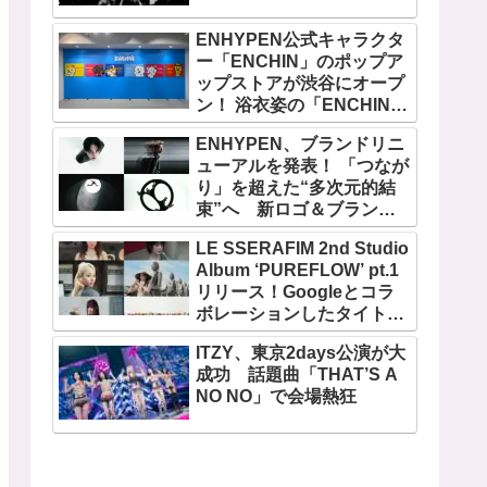
ENHYPEN公式キャラクタ
ー「ENCHIN」のポップア
ップストアが渋谷にオープ
ン！ 浴衣姿の「ENCHIN」
が登場
ENHYPEN、ブランドリニ
ューアルを発表！ 「つなが
り」を超えた“多次元的結
束”へ 新ロゴ＆ブランド
フィルム公開
LE SSERAFIM 2nd Studio
Album ‘PUREFLOW’ pt.1
リリース！Googleとコラ
ボレーションしたタイトル
曲「BOOMPALA」MVも公
ITZY、東京2days公演が大
開
成功 話題曲「THAT’S A
NO NO」で会場熱狂