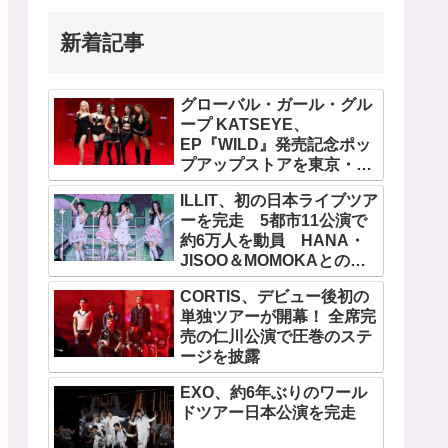
新着記事
グローバル・ガール・グル
ープ KATSEYE、
EP『WILD』発売記念ポッ
プアップストアを東京・原
宿で開催 限定グッズも登
ILLIT、初の日本ライブツア
場
ーを完走 5都市11公演で
約6万人を動員 HANA・
JISOO＆MOMOKAとのス
ペシャルコラボも実現
CORTIS、デビュー後初の
単独ツアーが開幕！ 全席完
売の仁川公演で圧巻のステ
ージを披露
EXO、約6年ぶりのワール
ドツアー日本公演を完走