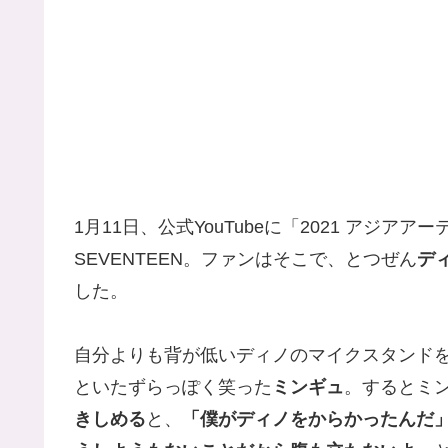
1月11日、公式YouTubeに「2021 アジ
SEVENTEEN。ファンはそこで、とつぜん
デ
した。
自分よりも背が低いディノのマイクスタンド
といたずらっぽく笑った
ミンギュ
。するとミ
きしめる
と、
「僕がディノをからかったんだ