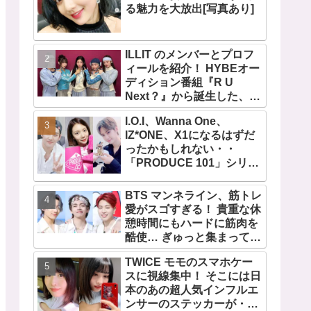
る魅力を大放出[写真あり]
ILLIT のメンバーとプロフ
ィールを紹介！ HYBEオー
ディション番組『R U
Next？』から誕生した、日
本人のイロハとモカを含む
I.O.I、Wanna One、
5人組ガールズグループ！
IZ*ONE、X1になるはずだ
デビュー曲「Magnetic」が
ったかもしれない・・
いきなりの大ヒット
「PRODUCE 101」シリー
ズの不正投票操作で脱落さ
せられた練習生12人の氏名
BTS マンネライン、筋トレ
が公表
愛がスゴすぎる！ 貴重な休
憩時間にもハードに筋肉を
酷使… ぎゅっと集まってお
互いの体に負荷をかけあう
TWICE モモのスマホケー
３人のトレーニング風景が
スに視線集中！ そこには日
かわいすぎるとファンくぎ
本のあの超人気インフルエ
づけ
ンサーのステッカーが・・