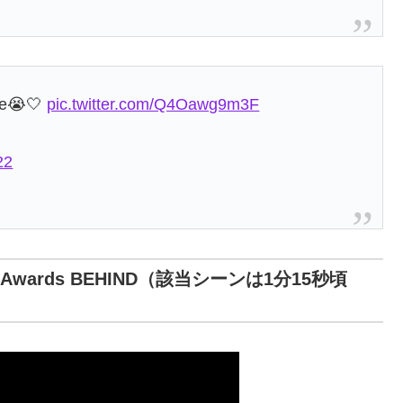
ute😭🤍
pic.twitter.com/Q4Oawg9m3F
22
rtist Awards BEHIND（該当シーンは1分15秒頃