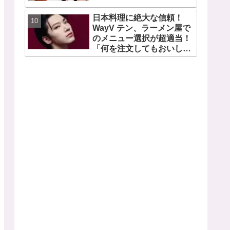
日本料理に絶大な信頼！
WayV テン、ラーメン屋で
のメニュー選択が超適当！
「何を注文してもおいしい
から・・」日本の食べ物に
関する持論を明かす