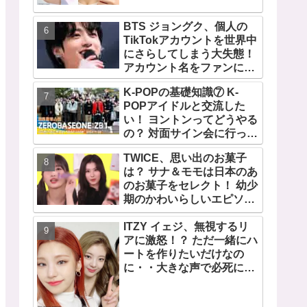
TWICEの大ファンを公言す
るその人物は大よろこび！
BTS ジョングク、個人の
まさに「成功したファン」
TikTokアカウントを世界中
だと話題沸騰
にさらしてしまう大失態！
アカウント名をファンにい
じられてタジタジに
K-POPの基礎知識⑦ K-
POPアイドルと交流した
い！ ヨントンってどうやる
の？ 対面サイン会に行って
みたい！ ショケ、お見送り
TWICE、思い出のお菓子
会、握手会・・・リリース
は？ サナ＆モモは日本のあ
イベントあれこれを紹介
のお菓子をセレクト！ 幼少
期のかわいらしいエピソー
ドも公開
ITZY イェジ、無視するリ
アに激怒！？ ただ一緒にハ
ートを作りたいだけなの
に・・大きな声で必死にア
ピールする姿がかわいすぎ
る[動画]