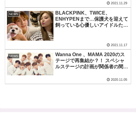
2021.11.29
BLACKPINK、TWICE、
NEWS
ENHYPENまで…保護犬を迎えて
飼っている心優しいアイドルたち
はだれ？ 命の大切さを教えてく
れるその姿に感動
2021.11.17
Wanna One 、MAMA 2020のス
NEWS
テージで再集結か？！ スペシャ
ルステージの計画が関係者の間で
進行中
2020.11.05