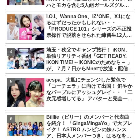
ハとモカを含む5人組ガールズグルー
プ！ デビュー曲「Magnetic」がいき
I.O.I、Wanna One、IZ*ONE、X1にな
なりの大ヒット
るはずだったかもしれない・・
「PRODUCE 101」シリーズの不正投
票操作で脱落させられた練習生12人の
氏名が公表
埼玉・秩父でキャンプ旅行！ iKON、
単独リアリティ番組「GET READY,
iKON TIME!～iKONICのためなら～ 」
が、７月７日からMnetで放送・配信ス
タート
aespa、大胆にチェンジした髪色で
「コーチェラ」に向けて出国！ 鮮やか
なパープルにアッシュグレイ・・ 「二
次元感増してる」 アバターと完全一致
のその姿に悶絶
Billlie（ビリー）のメンバーと代表曲
を紹介！ 「GingaMingaYo」で大ブレ
イク！ ASTRO ムンビンの妹ムンス
ア、日本人メンバーつき、はるなを要