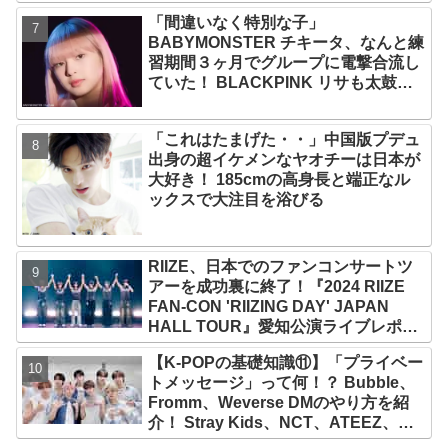
する７人組ガールズグループ！ その魅
「間違いなく特別な子」
力を徹底チェック
BABYMONSTER チキータ、なんと練
習期間３ヶ月でグループに電撃合流し
ていた！ BLACKPINK リサも太鼓
判！ 圧巻の才能でYGエンタの重鎮を
唸らせる
「これはたまげた・・」中国版プデュ
出身の超イケメンなヤオチーは日本が
大好き！ 185cmの高身長と端正なル
ックスで大注目を浴びる
RIIZE、日本でのファンコンサートツ
アーを成功裏に終了！『2024 RIIZE
FAN-CON 'RIIZING DAY' JAPAN
HALL TOUR』愛知公演ライブレポー
ト！ ウォンビンの推しはウンソク？
【K-POPの基礎知識⑪】「プライベー
ソヒがすぐさま反論「僕じゃない
トメッセージ」って何！？ Bubble、
の？」
Fromm、Weverse DMのやり方を紹
介！ Stray Kids、NCT、ATEEZ、
IVE、aespa、＆TEAM…推しと直接