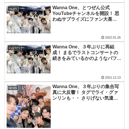
Wanna One、とつぜん公式
NEWS
YouTubeチャンネルを開設！ 思
わぬサプライズにファン大喜
び・・ 一方「なんで今？」の声
も
2022.01.26
Wanna One、３年ぶりに再結
EVENTS
成！ まるでラストコンサートの
続きをみているかのようなパフォ
ーマンスに感涙・・ 月日が経っ
ても変わらないメンバーとファン
の絆が伝わるステージに世界中が
2021.12.13
感動
Wanna One、３年ぶりの集合写
NEWS
真に大反響！ タグでライ・グァ
ンリンも・・ さりげない気遣い
＆変わらぬ友情に感涙