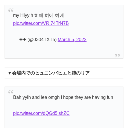
my Hiyyih 히에 히에 히에
pic.twitter.com/VRI74TrN7B
— ✙✙ (@0304TXT5)
March 5, 2022
▼会場内でのヒュニンバヒエと姉のリア
Bahiyyih and lea omgh I hope they are having fun
pic.twitter.com/dQGd5ishZC