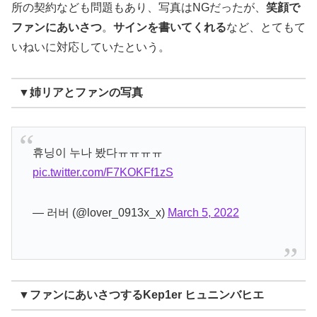
所の契約なども問題もあり、写真はNGだったが、
笑顔で
ファンにあいさつ
。
サインを書いてくれる
など、とてもて
いねいに対応していたという。
▼姉リアとファンの写真
휴닝이 누나 봤다ㅠㅠㅠㅠ
pic.twitter.com/F7KOKFf1zS
— 러버 (@lover_0913x_x)
March 5, 2022
▼ファンにあいさつするKep1er ヒュニンバヒエ