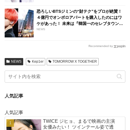
り
恐ろしいBTSジミンの“財テク”をプロが絶賛！
４億円でオンボロアパートを購入したのにはワ
ケがあった！ 未来は『韓国一のセレブタウン』
の地主になるってホント？
NEWS
Recommended by
NEWS
Kep1er
TOMORROW X TOGETHER
人気記事
人気記事
TWICE ジヒョ、まるで映画の主演
女優みたい！ ツインテール姿で透