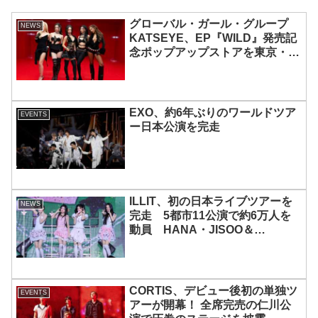
グローバル・ガール・グループ
NEWS
KATSEYE、EP『WILD』発売記
念ポップアップストアを東京・原
宿で開催 限定グッズも登場
EXO、約6年ぶりのワールドツア
EVENTS
ー日本公演を完走
ILLIT、初の日本ライブツアーを
NEWS
完走 5都市11公演で約6万人を
動員 HANA・JISOO＆
MOMOKAとのスペシャルコラボ
も実現
CORTIS、デビュー後初の単独ツ
EVENTS
アーが開幕！ 全席完売の仁川公