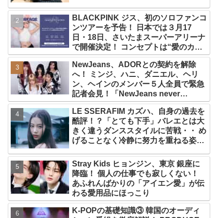
BLACKPINK ジス、初のソロファンコ
ンツアーを予告！ 日本では３月17
日・18日、さいたまスーパーアリーナ
で開催決定！ コンセプトは“愛のカケ
ラ”！？ 14日には新アルバム
NewJeans、ADORとの契約を解除
『AMORTAGE』もリリース
へ！ ミンジ、ハニ、ダニエル、ヘリ
ン、ヘインのメンバー５人全員で緊急
記者会見！「NewJeans never
dies!」と微笑みの宣言！ ADOR側、
LE SSERAFIM カズハ、自身の過去を
2029年まで契約有効と主張
酷評！？「とても下手」バレエとは大
きく違うダンススタイルに苦戦・・ め
げることなく冷静に努力を重ねる姿に
称賛の声続々
Stray Kids ヒョンジン、東京 銀座に
降臨！ 個人の仕事でも寂しくない！
あふれんばかりの「アイエン愛」が伝
わる愛用品にほっこり
K-POPの基礎知識③ 韓国のオーディ