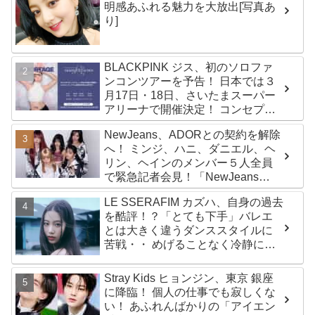
明感あふれる魅力を大放出[写真あ
り]
BLACKPINK ジス、初のソロファ
ンコンツアーを予告！ 日本では３
月17日・18日、さいたまスーパー
アリーナで開催決定！ コンセプト
は“愛のカケラ”！？ 14日には新ア
NewJeans、ADORとの契約を解除
ルバム『AMORTAGE』もリリース
へ！ ミンジ、ハニ、ダニエル、ヘ
リン、ヘインのメンバー５人全員
で緊急記者会見！「NewJeans
never dies!」と微笑みの宣言！
LE SSERAFIM カズハ、自身の過去
ADOR側、2029年まで契約有効と
を酷評！？「とても下手」バレエ
主張
とは大きく違うダンススタイルに
苦戦・・ めげることなく冷静に努
力を重ねる姿に称賛の声続々
Stray Kids ヒョンジン、東京 銀座
に降臨！ 個人の仕事でも寂しくな
い！ あふれんばかりの「アイエン