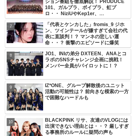
ション番組を徹底解説！ PRODUCE
101、ガルプラ、ボイプラ、虹プ
ロ・・ NiziUやKep1er、
ZEROBASEONEら人気グループが
「代表とケンカした」fromis_9 ジホ
続々と誕生！ JO1やINI、ME:Iを生ん
ン、ツインテールが嫌すぎて会社の代
だ日プまで一挙紹介
表に直談判！？ マンネの悲しい運
命・・？ 衝撃のエピソードに爆笑
JO1、INIの弟分 DXTEEN、ANAとコ
ラボのSNSチャレンジ企画に挑戦！
メンバー全員がパイロットに！？
IZ*ONE、グループ解散後のユニット
活動の可能性は？ 前向きな模索の一方
で困難なハードルも
BLACKPINK リサ、友達のVLOGには
出演できない理由とは・・？ 厳しすぎ
る事務所のルールに疑問の声も