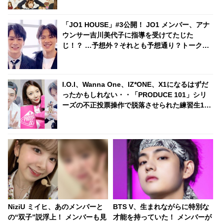
「JO1 HOUSE」#3公開！ JO1 メンバー、アナ
ウンサー吉川美代子に指導を受けてたじた
じ！？ …予想外？それとも予想通り？トーク力
のレベル分けに注目・・
I.O.I、Wanna One、IZ*ONE、X1になるはずだ
ったかもしれない・・「PRODUCE 101」シリ
ーズの不正投票操作で脱落させられた練習生12
人の氏名が公表
NiziU ミイヒ、あのメンバーと
BTS V、生まれながらに特別な
の“双子”説浮上！ メンバーも見
才能を持っていた！ メンバーが