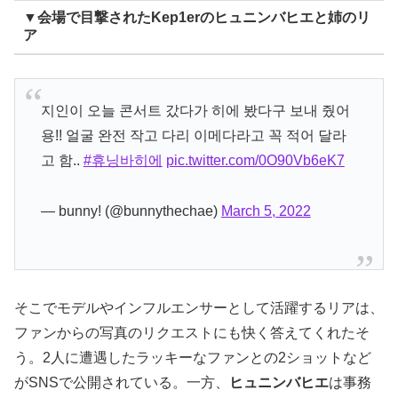
▼会場で目撃されたKep1erのヒュニンバヒエと姉のリ
ア
지인이 오늘 콘서트 갔다가 히에 봤다구 보내 줬어
용!! 얼굴 완전 작고 다리 이메다라고 꼭 적어 달라
고 함..
#휴닝바히에
pic.twitter.com/0O90Vb6eK7
— bunny! (@bunnythechae)
March 5, 2022
そこでモデルやインフルエンサーとして活躍するリアは、
ファンからの写真のリクエストにも快く答えてくれたそ
う。2人に遭遇したラッキーなファンとの2ショットなど
がSNSで公開されている。一方、
ヒュニンバヒエ
は事務