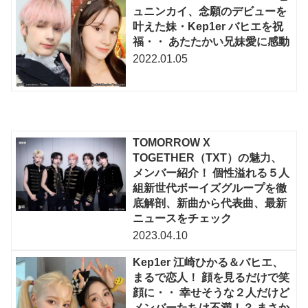
ュニンカイ、念願のデビューを
叶えた妹・Kep1er バヒエを祝
福・・ あたたかい兄妹愛に感動
2022.01.05
TOMORROW X
TOGETHER（TXT）の魅力、
メンバー紹介！ 個性溢れる５人
組新世代ボーイズグループを徹
底解剖、新曲から代表曲、最新
ニュースをチェック
2023.04.10
Kep1er 江崎ひかる＆バヒエ、
まるで恋人！ 顔を見るだけで笑
顔に・・ 幸せそうな２人だけど
メンバーたちは不満！？ まさか