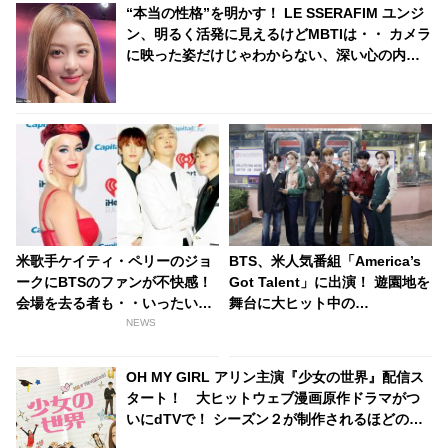
“本当の性格”を明かす！ LE SSERAFIM ユンジ
ン、明るく活発に見えるけどMBTIは・・ カメラ
に映った姿だけじゃわからない、深い心の内と
は？
米歌手ケイティ・ペリーのジョ
BTS、米人気番組「America’s
ークにBTSのファンが不快感！
Got Talent」に出演！ 遊園地を
会場を去る者も・・いったい何
舞台に大ヒット中の
を言ったの？
「Dynamite」をレトロ風衣装
NEWS
で華麗にパフォーマンス[動画]
OH MY GIRL アリン主演『少女の世界』配信ス
タート！ 大ヒットウェブ漫画原作ドラマがつ
いにdTVで！ シーズン２が制作されるほどの人
気ドラマを見逃すな