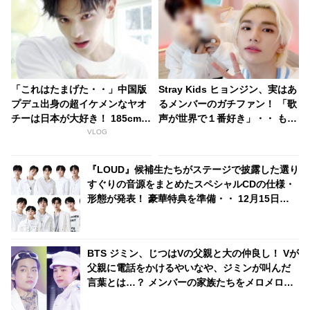
「これはたまげた・・」中国版
Stray Kids ヒョンジン、実はあ
プデュ出身の超イケメンなヤオ
るメンバーのガチファン！ 「歌
チーは日本が大好き！ 185cmの
声が世界で１番好き」・・ もは
高身長と端正なルックスで大注
やファンよりもファンといえる
VLOG
目を浴びる
ほど、ドハマりしていることが
明らかに
『LOUD』候補生たちがステージで披露した選り
すぐりの音源をまとめたスペシャルCDの仕様・
形態が発表！ 豪華特典を準備・・ 12月15日
（水）にリリースへ
BTS ジミン、じつはVの父親と大の仲良し！ Vが
父親に電話をかけるやいなや、ジミンが叫んだ
言葉とは…？ メンバーの家族たちをメロメロに
したジミンの愛くるしいキャラクターにほっこ