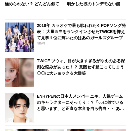
極められない？ どんどん似てい
明かした彼のトンデモない能
く２人のビジュアルにびっくり
力・・ 何もかもが完ぺきなVの
「本性」にくぎづけ
2019年 カラオケで最も歌われたK-POPソング発
表！ 大量５曲をランクインさせたTWICEを抑え
て見事１位に輝いたのはあのガールズグループ
NEWS
TWICE ツウィ、目が大きすぎるがゆえのある深
刻な悩みがあった！？ 意図せず起こってしまう
〇〇に大ショック＆大爆笑
ENHYPENの日本人メンバー ニキ、人気ゲーム
のキャラクターにそっくり！？「○○に似ている
と思います」と正直な本音を自ら告白・・ あま
りにもそっくりな見た目にファン大爆笑「客観
的な視点で自分を見てるねｗｗ」