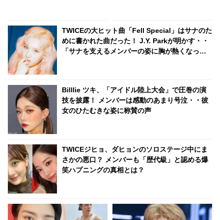
ィノと仲よくしてくれてありが
っても慣れない姿がかわいすぎ
とう」 うれしすぎて動画を再生
る[動画]
しまくり！ ディノの友達とはい
TWICEの大ヒット曲「Fell Special」はサナのた
ったいダレ？
めに書かれた曲だった！ J.Y. Parkが明かす・・
「サナを支えるメンバーの姿に胸が熱くなっ
た」彼女たちの友情に敬意を表す
Billlie ツキ、「アイドル陸上大会」で圧巻の演
技を披露！ メンバーは感動のあまり号泣・・彼
女のひたむきな姿に称賛の声
TWICEジヒョ、ダヒョンのソロステージ中にま
さかの悪口？ メンバーも「歴代級」と認める爆
笑ハプニングの真相とは？