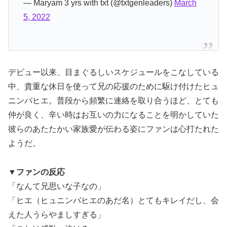
— Maryam 3 yrs with txt (@txtgenleaders)
March
5, 2022
デビュー以来、目まぐるしいスケジュールをこなしている
中、貴重な休日を使って兄の応援のために駆け付けたヒュ
ニンバヒエ。普段から頻繁に連絡を取り合うほど、とても
仲が良く、辛い時はお互いの力になることを明かしていた
彼らのあたたかい家族愛が伝わる姿にファンは心打たれた
ようだ。
▼ファンの反応
「なんて兄思いな子なの」
「ヒエ（ヒュニンバヒエのあだ名）とてもキレイだし、会
えた人うらやましすぎる」