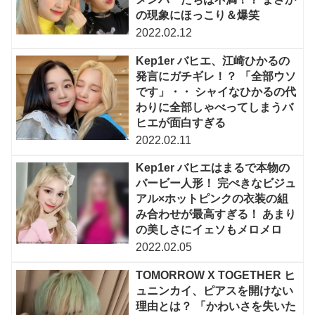
の現象にほっこり＆爆笑
2022.02.12
Kep1er バヒエ、江崎ひかるの
発言にガチギレ！？ 「全部ウソ
です」・・ シャイなひかるの代
わりに全部しゃべってしまうバ
ヒエが面白すぎる
2022.02.11
Kep1er バヒエはまるで本物の
バービー人形！ 完ぺきなビジュ
アル×ホットピンクの衣装の組
み合わせが最高すぎる！ あまり
の美しさにイェソもメロメロ
2022.02.05
TOMORROW X TOGETHER ヒ
ュニンカイ、ピアスを開けない
理由とは？ 「かわいさを失いた