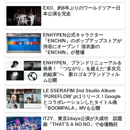
EXO、約6年ぶりのワールドツアー日
本公演を完走
ENHYPEN公式キャラクター
「ENCHIN」のポップアップストアが
渋谷にオープン！ 浴衣姿の
「ENCHIN」が登場
ENHYPEN、ブランドリニューアルを
発表！ 「つながり」を超えた“多次元
的結束”へ 新ロゴ＆ブランドフィル
ム公開
LE SSERAFIM 2nd Studio Album
‘PUREFLOW’ pt.1リリース！Google
とコラボレーションしたタイトル曲
「BOOMPALA」MVも公開
ITZY、東京2days公演が大成功 話題
曲「THAT’S A NO NO」で会場熱狂