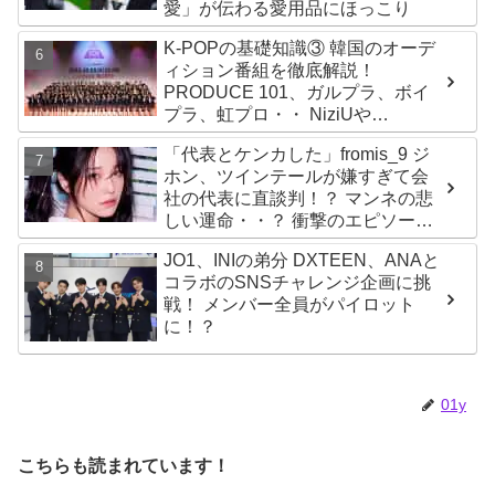
愛」が伝わる愛用品にほっこり
K-POPの基礎知識③ 韓国のオーデ
ィション番組を徹底解説！
PRODUCE 101、ガルプラ、ボイ
プラ、虹プロ・・ NiziUや
Kep1er、ZEROBASEONEら人気
「代表とケンカした」fromis_9 ジ
グループが続々と誕生！ JO1や
ホン、ツインテールが嫌すぎて会
INI、ME:Iを生んだ日プまで一挙紹
社の代表に直談判！？ マンネの悲
介
しい運命・・？ 衝撃のエピソード
に爆笑
JO1、INIの弟分 DXTEEN、ANAと
コラボのSNSチャレンジ企画に挑
戦！ メンバー全員がパイロット
に！？
01y
こちらも読まれています！