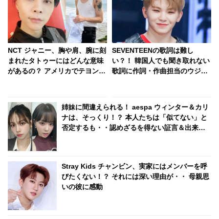
NCT ジャニー、胸や肩、腕に刻
SEVENTEENの歌詞は難し
まれたタトゥーにはどんな意味
い？！ 韓国人でも聞き取れない
があるの？ アメリカでテヨン、
歌詞に作詞・作曲担当のウジの
ユウタとのお揃いもゲット！？
見解は・・
姉妹に間違えられる！ aespa ウィンター＆カリ
ナは、そっくり！？ 本人たちは「似てない」と
否定するも・・認めざるを得ない証言＆出来事
が頻発
Stray Kids チャンビン、実家にはメンバーを呼
びたくない！？ それには深い理由が・・ 母親思
いの彼に感動