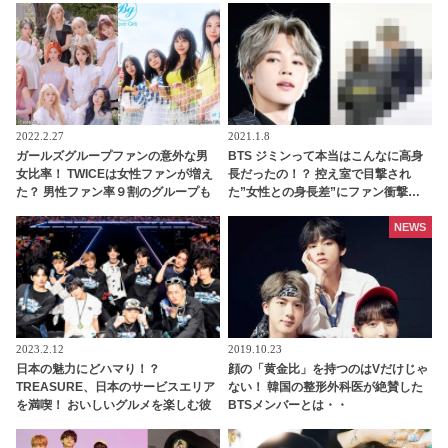
マート＆甘すぎるとファンメロメロ
2022.2.27
2021.1.8
ガールズグループファンの意外な男
BTS ジミンって本当はこんなに高身
女比率！ TWICEは女性ファンが増え
長だったの！？ 控え室で目撃され
た？ 男性ファン率９割のグループも
た”女性との身長差”にファン衝撃…
普段の華奢でスラリとした姿からは
想像できないがっしりした体格＆背
NEWS
の高さがカッコよすぎると目が離せ
なくなるファン続出
2023.2.12
2019.10.23
日本の魅力にどハマり！？
顔の「黄金比」を持つのはVだけじゃ
TREASURE、日本のサービスエリア
ない！ 韓国の整形外科医が絶賛した
を満喫！ おいしいグルメを楽しむ彼
BTSメンバーとは・・
らの姿にほっこり