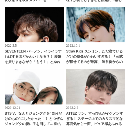
ァンを大切にする紳士的な行動に称
そうなジミンの姿に笑顔になるジョ
賛の声
ングクの優しさに感動
2022.3.5
2022.10.1
SEVENTEEN バーノン、イライラす
Stray Kids スンミン、ただ寝ている
ればするほどかわいくなる？！ 愛嬌
だけの映像がかわいすぎる！ 「公式
を振りまきながら「もう！」と拗ね
が載せてるのが最高」 運営側からの
る・・ ストレスを表現する方法が独
愛情を感じる投稿にファン悶絶
特すぎる彼の姿にメロメロ
2020.12.21
2023.2.2
BTS V、なんとジョングクを“自分だ
ATTEZ サン、すっぴんがイケメンす
けのもの”にしたかった！？ とつぜん
ぎる！ ステージ上でのカリスマ的な
ジョングクの腰に手を回して… 独占
雰囲気から一変、ピュア感あふれる
欲にあふれたようなその行動が超ス
ビジュアルに視線殺到