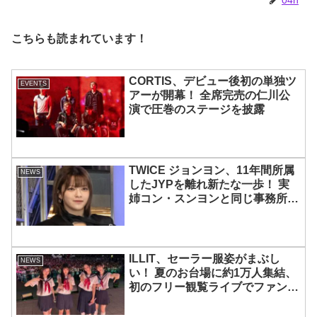
こちらも読まれています！
CORTIS、デビュー後初の単独ツ
EVENTS
アーが開幕！ 全席完売の仁川公
演で圧巻のステージを披露
TWICE ジョンヨン、11年間所属
NEWS
したJYPを離れ新たな一歩！ 実
姉コン・スンヨンと同じ事務所へ
移籍、俳優業に挑戦・・
「TWICEは変わらず守ってい
く」グループ活動は継続へ
ILLIT、セーラー服姿がまぶし
NEWS
い！ 夏のお台場に約1万人集結、
初のフリー観覧ライブでファンを
魅了