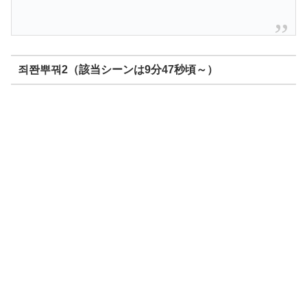
죄쫜뿌꿔2（該当シーンは9分47秒頃～）