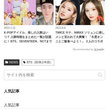
2022.1.21
2022.6.6
K-POPアイドル、推しの入隊はい
TWICE サナ、NMIXX ソリュンに推し
つ？ 入隊時期をまとめた一覧が話題
メンと言われて大興奮！ 「今度オン
に！ BTS、SEVENTEEN、NCTまで
ニとご飯食べよう！」 ２人のコラボ
例外はなしの兵役… 入隊秒読みのア
を待ち望む声殺到
Recommended by
イドルも
NEWS
BTS（防弾少年団）
人気記事
人気記事