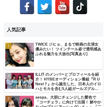
人気記事
TWICE ジヒョ、まるで映画の主演女
優みたい！ ツインテール姿で透明感あ
ふれる魅力を大放出[写真あり]
ILLIT のメンバーとプロフィールを紹
介！ HYBEオーディション番組『R U
Next？』から誕生した、日本人のイロ
ハとモカを含む5人組ガールズグルー
プ！ デビュー曲「Magnetic」がいき
aespa、大胆にチェンジした髪色で
なりの大ヒット
「コーチェラ」に向けて出国！ 鮮やか
なパープルにアッシュグレイ・・ 「二