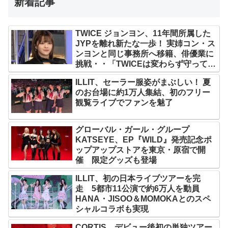
新着記事
TWICE ジョンヨン、11年間所属した
JYPを離れ新たな一歩！ 実姉コン・ス
ンヨンと同じ事務所へ移籍、俳優業に
挑戦・・「TWICEは変わらず守ってい
く」グループ活動は継続へ
ILLIT、セーラー服姿がまぶしい！ 夏
のお台場に約1万人集結、初のフリー
観覧ライブでファンを魅了
グローバル・ガール・グループ
KATSEYE、EP『WILD』発売記念ポ
ップアップストアを東京・原宿で開
催 限定グッズも登場
ILLIT、初の日本ライブツアーを完
走 5都市11公演で約6万人を動員
HANA・JISOO＆MOMOKAとのスペ
シャルコラボも実現
CORTIS、デビュー後初の単独ツアー