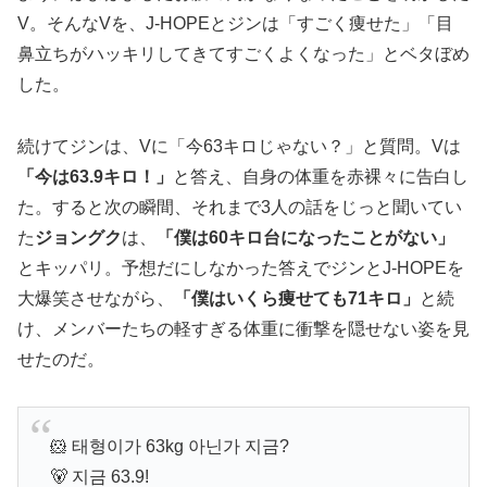
V。そんなVを、J-HOPEとジンは「すごく痩せた」「目
鼻立ちがハッキリしてきてすごくよくなった」とベタぼめ
した。
続けてジンは、Vに「今63キロじゃない？」と質問。Vは
「今は63.9キロ！」
と答え、自身の体重を赤裸々に告白し
た。すると次の瞬間、それまで3人の話をじっと聞いてい
た
ジョングク
は、
「僕は60キロ台になったことがない」
とキッパリ。予想だにしなかった答えでジンとJ-HOPEを
大爆笑させながら、
「僕はいくら痩せても71キロ」
と続
け、メンバーたちの軽すぎる体重に衝撃を隠せない姿を見
せたのだ。
🐹 태형이가 63kg 아닌가 지금?
🐻 지금 63.9!