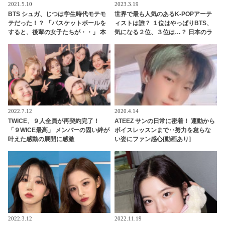
2021.5.10
2023.3.19
BTS シュガ、じつは学生時代モテモ
世界で最も人気のあるK-POPアーテ
テだった！？ 「バスケットボールを
ィストは誰？ １位はやっぱりBTS、
すると、後輩の女子たちが・・」 本
気になる２位、３位は…？ 日本のラ
人が語った自身の学生時代の日常と
ンキングにはKARA、少女時代もラ
は？ マンガさながらのモテエピソー
ンクイン！ 各国の個性あふれるデー
ドにファン感嘆
タに注目殺到
2022.7.12
2020.4.14
TWICE、９人全員が再契約完了！
ATEEZ サンの日常に密着！ 運動から
「９WICE最高」 メンバーの固い絆が
ボイスレッスンまで‥努力を怠らな
叶えた感動の展開に感激
い姿にファン感心[動画あり]
2022.3.12
2022.11.19