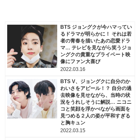
BTS ジョングクが今ハマってい
るドラマが明らかに！ それは若
者の青春を描いたあの恋愛ドラ
マ… テレビを見ながら笑うジョ
ングクの貴重なプライベート映
像にファン大喜び
2022.03.16
BTS V、ジョングクに自分のか
わいさをアピール！？ 自分の過
去映像を見せながら、当時の状
況をうれしそうに解説… ニコニ
コと笑顔を浮かべながら画面を
見つめる２人の姿が平和すぎる
と胸キュン
2022.03.15