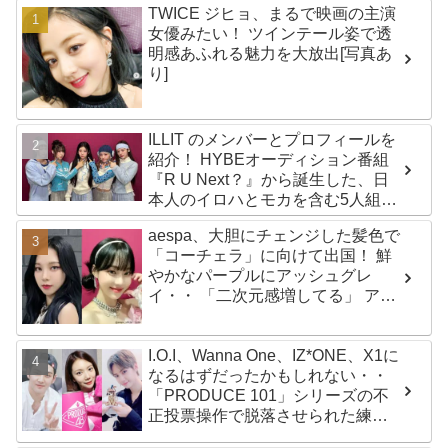
TWICE ジヒョ、まるで映画の主演
女優みたい！ ツインテール姿で透
明感あふれる魅力を大放出[写真あ
り]
ILLIT のメンバーとプロフィールを
紹介！ HYBEオーディション番組
『R U Next？』から誕生した、日
本人のイロハとモカを含む5人組ガ
ールズグループ！ デビュー曲
aespa、大胆にチェンジした髪色で
「Magnetic」がいきなりの大ヒッ
「コーチェラ」に向けて出国！ 鮮
ト
やかなパープルにアッシュグレ
イ・・ 「二次元感増してる」 アバ
ターと完全一致のその姿に悶絶
I.O.I、Wanna One、IZ*ONE、X1に
なるはずだったかもしれない・・
「PRODUCE 101」シリーズの不
正投票操作で脱落させられた練習
生12人の氏名が公表