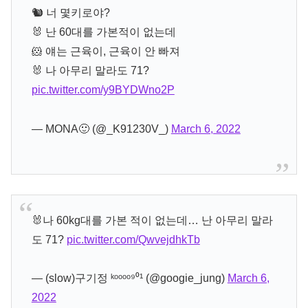
🐿 너 몇키로야?
🐰 난 60대를 가본적이 없는데
🐹 얘는 근육이, 근육이 안 빠져
🐰 나 아무리 말라도 71?
pic.twitter.com/y9BYDWno2P
— MONA🙂 (@_K91230V_)
March 6, 2022
🐰나 60kg대를 가본 적이 없는데… 난 아무리 말라
도 71?
pic.twitter.com/QwvejdhkTb
— (slow)구기정 ᵏᵒᵒᵒᵒ⁹⁰¹ (@googie_jung)
March 6,
2022