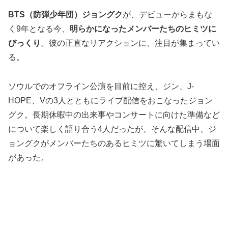
BTS（防弾少年団）ジョングク
が、デビューからまもな
く9年となる今、
明らかになったメンバーたちのヒミツに
びっくり
。彼の正直なリアクションに、注目が集まってい
る。
ソウルでのオフライン公演を目前に控え、ジン、J-
HOPE、Vの3人とともにライブ配信をおこなったジョン
グク。長期休暇中の出来事やコンサートに向けた準備など
について楽しく語り合う4人だったが、そんな配信中、ジ
ョングクがメンバーたちのあるヒミツに驚いてしまう場面
があった。