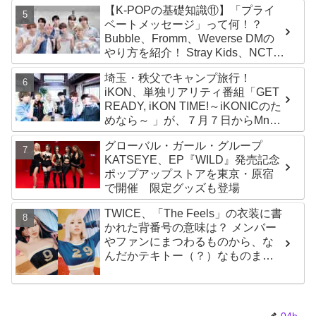
【K-POPの基礎知識⑪】「プライ
ベートメッセージ」って何！？
Bubble、Fromm、Weverse DMの
やり方を紹介！ Stray Kids、NCT、
ATEEZ、IVE、aespa、＆TEAM…
埼玉・秩父でキャンプ旅行！
推しと直接チャットができる
iKON、単独リアリティ番組「GET
READY, iKON TIME!～iKONICのた
めなら～ 」が、７月７日からMnet
で放送・配信スタート
グローバル・ガール・グループ
KATSEYE、EP『WILD』発売記念
ポップアップストアを東京・原宿
で開催 限定グッズも登場
TWICE、「The Feels」の衣装に書
かれた背番号の意味は？ メンバー
やファンにまつわるものから、な
んだかテキトー（？）なものま
で・・ 気になるその意味とは？
04h