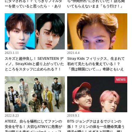
にダマされる！？ てっきりフィルタ
ら“仲間外れ”にされていた！ 話も聞
ーを使っていると思ったら・・あり
いてもらえないまま「もう行け！」
のままの姿が美しすぎて本人も気づ
と見捨てられて… 口々にVをバカにし
かず[動画]
てからかうメンバーたちの団結力＆V
のリアクションに爆笑
2023.1.11
2021.4.4
スキズと超仲良し！ SEVENTEEN デ
Stray Kids フィリックス、生まれて
ィノ、StrayKidsと盛り上がっていた
初めて見たものを覚えている！？
ところをスタッフに止められる？！
「僕は韓国にいて…」奇跡ともいえ
手を引っ張られて自分のグループの
るその記憶の真相は・・？
元へ連行・・ かわいすぎる一部始終
NEWS
に爆笑
2022.8.23
2019.9.1
ATEEZ、自らを犠牲にしてファンの
BTS ジョングクはまるでジミンの
安全を守る！ 大切なATINYに危害が
孫！？ ジミンの体を一生懸命気遣う
及び怒りを表すメンバーも・・・フ
様子が愛らしすぎると話題に…嬉し