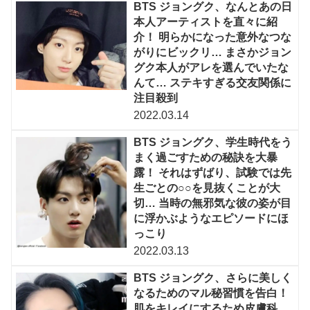
BTS ジョングク、なんとあの日
本人アーティストを直々に紹
介！ 明らかになった意外なつな
がりにビックリ… まさかジョン
グク本人がアレを選んでいたな
んて… ステキすぎる交友関係に
注目殺到
2022.03.14
BTS ジョングク、学生時代をう
まく過ごすための秘訣を大暴
露！ それはずばり、試験では先
生ごとの○○を見抜くことが大
切… 当時の無邪気な彼の姿が目
に浮かぶようなエピソードにほ
っこり
2022.03.13
BTS ジョングク、さらに美しく
なるためのマル秘習慣を告白！
肌をキレイにするため皮膚科