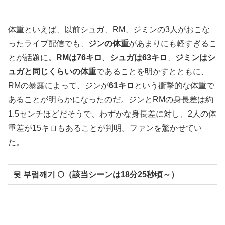
体重といえば、以前シュガ、RM、ジミンの3人がおこな
ったライブ配信でも、
ジンの体重
があまりにも軽すぎるこ
とが話題に。
RMは76キロ
、
シュガは63キロ
、
ジミンはシ
ュガと同じくらいの体重
であることを明かすとともに、
RMの暴露によって、ジンが
61キロ
という衝撃的な体重で
あることが明らかになったのだ。ジンとRMの身長差は約
1.5センチほどだそうで、わずかな身長差に対し、2人の体
重差が15キロもあることが判明。ファンを驚かせてい
た。
뒷 부럼깨기 🌕（該当シーンは18分25秒頃～）