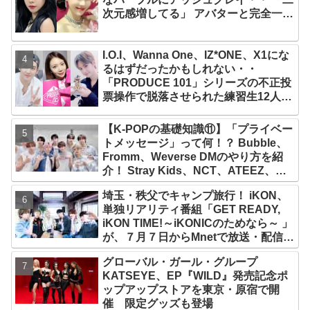
次元感増してる」 アバターと完全一致
のその姿に悶絶
I.O.I、Wanna One、IZ*ONE、X1にな
るはずだったかもしれない・・
「PRODUCE 101」シリーズの不正投
票操作で脱落させられた練習生12人の
氏名が公表
【K-POPの基礎知識⑪】「プライベー
トメッセージ」って何！？ Bubble、
Fromm、Weverse DMのやり方を紹
介！ Stray Kids、NCT、ATEEZ、
IVE、aespa、＆TEAM…推しと直接
埼玉・秩父でキャンプ旅行！ iKON、
チャットができる
単独リアリティ番組「GET READY,
iKON TIME!～iKONICのためなら～ 」
が、７月７日からMnetで放送・配信ス
タート
グローバル・ガール・グループ
KATSEYE、EP『WILD』発売記念ポ
ップアップストアを東京・原宿で開
催 限定グッズも登場