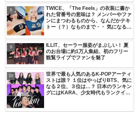
TWICE、「The Feels」の衣装に書か
れた背番号の意味は？ メンバーやファ
ンにまつわるものから、なんだかテキ
トー（？）なものまで・・ 気になるそ
の意味とは？
ILLIT、セーラー服姿がまぶしい！ 夏
のお台場に約1万人集結、初のフリー
観覧ライブでファンを魅了
世界で最も人気のあるK-POPアーティ
ストは誰？ １位はやっぱりBTS、気に
なる２位、３位は…？ 日本のランキン
グにはKARA、少女時代もランクイ
ン！ 各国の個性あふれるデータに注目
殺到