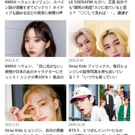
NMIXX へウォン＆ソリュン、スペイ
LE SSERAFIM カズハ、正直 自分で
ン語が流暢すぎてビックリ！ ネイテ
も“国民の初恋”スジに似ていると思
ィブも認めるほどの発音に称賛の声
う？ 「〇〇して見れば・・」 謙虚す
ぎる回答がかわいらしい
2022.6.17
2022.9.16
NMIXX ヘウォン、「目に光がない」
Stray Kids フィリックス、毎日ヒョ
表情が日本のあのキャラクターにそ
ンジンの証明写真を持ち歩いてい
っくり！ シンクロ率100％！ 焦点の
る！？ 「いつでも使っていい
ない独特な目がおもしろすぎると爆
よ」・・ 仲のよさが伝わるエピソー
笑
ドがかわいらしい
2021.2.11
2020.12.24
Stray Kids ヒョンジン、自分の美貌
BTS V、とつぜんメンバーたちか