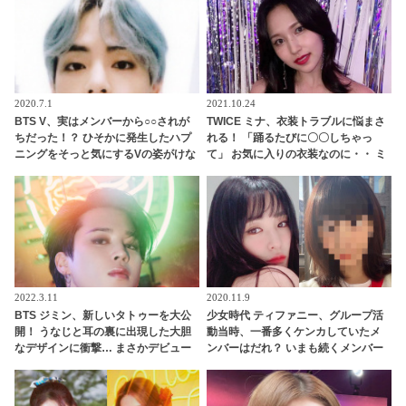
2020.7.1
2021.10.24
BTS V、実はメンバーから○○されが
TWICE ミナ、衣装トラブルに悩まさ
ちだった！？ ひそかに発生したハプ
れる！ 「踊るたびに〇〇しちゃっ
ニングをそっと気にするVの姿がけな
て」 お気に入りの衣装なのに・・ ミ
げすぎる… 以前にもVに起きていたそ
ナを困らせたこととは一体・・？
のまさかの事態にファンの視線集中
2022.3.11
2020.11.9
BTS ジミン、新しいタトゥーを大公
少女時代 ティファニー、グループ活
開！ うなじと耳の裏に出現した大胆
動当時、一番多くケンカしていたメ
なデザインに衝撃… まさかデビュー
ンバーはだれ？ いまも続くメンバー
日のアレをイメージしたの？ 彼の魅
たちの深い絆・・再集結の可能性
力をさらに引き立てるそのタトゥー
も・・！？
に大絶賛の声殺到