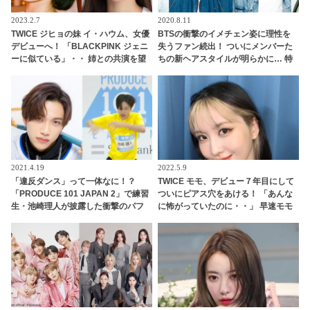
2023.2.7
2020.8.11
TWICE ジヒョの妹 イ・ハウム、女優
BTSの衝撃のイメチェン姿に理性を
デビューへ！ 「BLACKPINK ジェニ
失うファン続出！ ついにメンバーた
ーに似ている」・・ 姉との共演を望
ちの新ヘアスタイルが明らかに… 特
む声も
に話題になったメンバーはSNSのト
レンドを席巻＆新記録を樹立
2021.4.19
2022.5.9
「違反ダンス」って一体なに！？
TWICE モモ、デビュー７年目にして
「PRODUCE 101 JAPAN 2」で練習
ついにピアス穴をあける！ 「あんな
生・池崎理人が披露した衝撃のパフ
に怖がっていたのに・・」 早速モモ
ォーマンスにくぎづけになる人続
のマネをするファン続出
出！ 厳しいトレーナー陣をも笑顔に
した池崎のインパクト満載な魅力に
虜になること間違いナシ