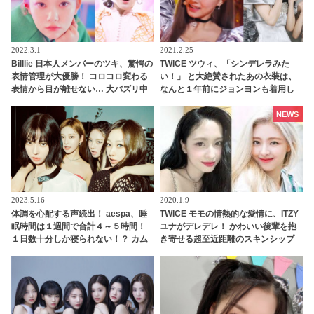
2022.3.1
2021.2.25
Billlie 日本人メンバーのツキ、驚愕の
TWICE ツウィ、「シンデレラみた
表情管理が大優勝！ コロコロ変わる
い！」 と大絶賛されたあの衣装は、
表情から目が離せない… 大バズリ中
なんと１年前にジョンヨンも着用し
のチッケムがなんと200万回再生を突
ていた！ 既視感を持たせないアレン
破
ジとスタイリングに腕前に拍手喝采
NEWS
2023.5.16
2020.1.9
体調を心配する声続出！ aespa、睡
TWICE モモの情熱的な愛情に、ITZY
眠時間は１週間で合計４～５時間！
ユナがデレデレ！ かわいい後輩を抱
１日数十分しか寝られない！？ カム
き寄せる超至近距離のスキンシップ
バック中の過酷すぎるスケジュール
と心温まるやり取りに、ファンはほ
に衝撃
っこり