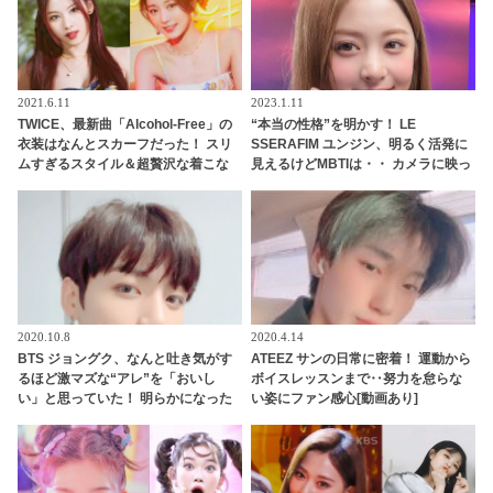
2021.6.11
2023.1.11
TWICE、最新曲「Alcohol-Free」の
“本当の性格”を明かす！ LE
衣装はなんとスカーフだった！ スリ
SSERAFIM ユンジン、明るく活発に
ムすぎるスタイル＆超贅沢な着こな
見えるけどMBTIは・・ カメラに映っ
しに注目
た姿だけじゃわからない、深い心の
内とは？
2020.10.8
2020.4.14
BTS ジョングク、なんと吐き気がす
ATEEZ サンの日常に密着！ 運動から
るほど激マズな“アレ”を「おいし
ボイスレッスンまで‥努力を怠らな
い」と思っていた！ 明らかになった
い姿にファン感心[動画あり]
当時のエピソード＆ジョングクの味
覚にびっくり… メンバーのだれもが
酷評したその食べ物の正体とは