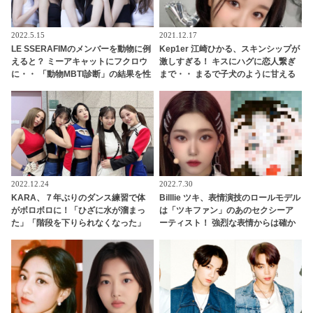
2022.5.15
2021.12.17
LE SSERAFIMのメンバーを動物に例
Kep1er 江崎ひかる、スキンシップが
えると？ ミーアキャットにフクロウ
激しすぎる！ キスにハグに恋人繋ぎ
に・・ 「動物MBTI診断」の結果を性
まで・・ まるで子犬のように甘える
格とともに解説
ひかるにメロメロ
2022.12.24
2022.7.30
KARA、７年ぶりのダンス練習で体
Billlie ツキ、表情演技のロールモデル
がボロボロに！「ひざに水が溜まっ
は「ツキファン」のあのセクシーア
た」「階段を下りられなくなった」
ーティスト！ 強烈な表情からは確か
あまりの体力のなさにニコル驚愕！
に似たものを感じるかも・・ 相思相
振付を修正していたことを告白
愛だった２人に感激