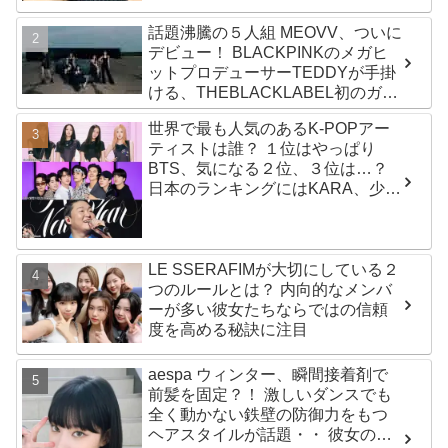
話題沸騰の５人組 MEOVV、ついに
デビュー！ BLACKPINKのメガヒ
ットプロデューサーTEDDYが手掛
ける、THEBLACKLABEL初のガー
ルズグループ！ デビューシングル
世界で最も人気のあるK-POPアー
「MEOW」をリリース
ティストは誰？ １位はやっぱり
BTS、気になる２位、３位は…？
日本のランキングにはKARA、少女
時代もランクイン！ 各国の個性あ
ふれるデータに注目殺到
LE SSERAFIMが大切にしている２
つのルールとは？ 内向的なメンバ
ーが多い彼女たちならではの信頼
度を高める秘訣に注目
aespa ウィンター、瞬間接着剤で
前髪を固定？！ 激しいダンスでも
全く動かない鉄壁の防御力をもつ
ヘアスタイルが話題・・ 彼女の美