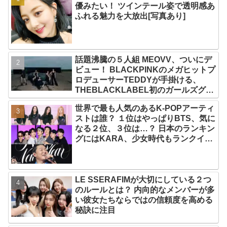
優みたい！ ツインテール姿で透明感あ
ふれる魅力を大放出[写真あり]
話題沸騰の５人組 MEOVV、ついにデ
ビュー！ BLACKPINKのメガヒットプ
ロデューサーTEDDYが手掛ける、
THEBLACKLABEL初のガールズグル
ープ！ デビューシングル「MEOW」
世界で最も人気のあるK-POPアーティ
をリリース
ストは誰？ １位はやっぱりBTS、気に
なる２位、３位は…？ 日本のランキン
グにはKARA、少女時代もランクイ
ン！ 各国の個性あふれるデータに注目
殺到
LE SSERAFIMが大切にしている２つ
のルールとは？ 内向的なメンバーが多
い彼女たちならではの信頼度を高める
秘訣に注目