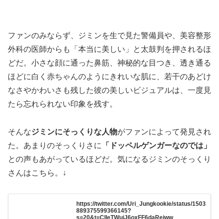
ファンのみならず、ジミンを生で見た警備員や、美容整形
外科の医師からも「本当に美しい」と太鼓判を押されるほ
どだ。小さな顔に通った鼻筋、神秘的な目つき、透き通る
ほどに白く赤ちゃんのようにきれいな肌に、若干のあどけ
なさやかわいさも残した彼の美しいビジュアルは、一度見
たら忘れられない印象を残す。
そんな
ジミンにそっくりな人物
がファンによって発見され
た。あまりのそっくりさに
「ドッペルゲンガーなのでは」
との声もあがっているほどだ。気になるジミンのそっくり
さんはこちら。↓
https://twitter.com/Uri_Jungkookie/status/1503
889375599366145?
s=20&t=ClIeTWujJ6oxFF6daReiww