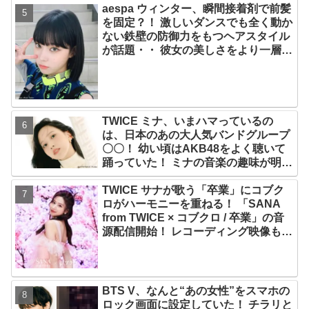
aespa ウィンター、瞬間接着剤で前髪
を固定？！ 激しいダンスでも全く動か
ない鉄壁の防御力をもつヘアスタイル
が話題・・ 彼女の美しさをより一層引
き立たせる最強の前髪に視線集中
TWICE ミナ、いまハマっているの
は、日本のあの大人気バンドグループ
〇〇！ 幼い頃はAKB48をよく聴いて
踊っていた！ ミナの音楽の趣味が明ら
かに
TWICE サナが歌う「卒業」にコブク
ロがハーモニーを重ねる！ 「SANA
from TWICE × コブクロ / 卒業」の音
源配信開始！ レコーディング映像も公
開
BTS V、なんと“あの女性”をスマホの
ロック画面に設定していた！ チラリと