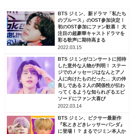
BTS ジミン、新ドラマ「私たち
のブルース」のOST参加決定！
初のOST参加にファン歓喜！ 大
注目の超豪華キャストドラマを
彩る歌声に期待高まる
2022.03.15
BTS ジミンがコンサートに招待
した意外な人物が判明！ ステー
ジでのメッセージはなんとアノ
人に向けたものだった… 大の仲
良しである２人の関係性が伝わ
ってくるような知られざるエピ
ソードにファン大喜び
2022.03.14
BTS ジミン、ピクサー最新作
『私ときどきレッサーパンダ』
に登場！？ まるでジミン本人か