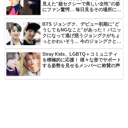
見えた“超セクシーで美しい女性”の姿
にファン驚愕… 毎日見るその場所にV
が選んだ女性の正体がまさにピッタリ
だと納得＆感動
BTS ジョングク、デビュー初期に“ど
うしてもNGなこと”があった！ パニッ
クになって逃げ惑うジョングクがちょ
っとかわいそう… 今のジョングクと比
べたあどけない姿が愛らしすぎるとフ
ァンメロメロ
Stray Kids、LGBTQ＋コミュニティ
を積極的に応援！ 様々な形でサポート
する姿勢を見せるメンバーに称賛の声