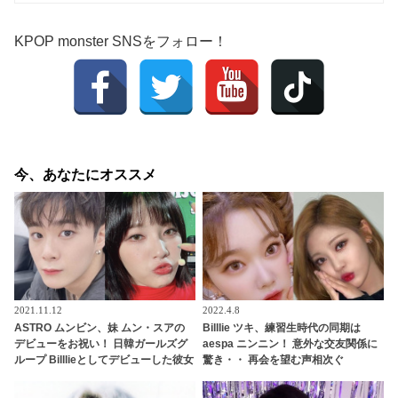
KPOP monster SNSをフォロー！
今、あなたにオススメ
2021.11.12
2022.4.8
ASTRO ムンビン、妹 ムン・スアの
Billlie ツキ、練習生時代の同期は
デビューをお祝い！ 日韓ガールズグ
aespa ニンニン！ 意外な交友関係に
ループ Billlieとしてデビューした彼女
驚き・・ 再会を望む声相次ぐ
をセンスあふれる投稿で祝福