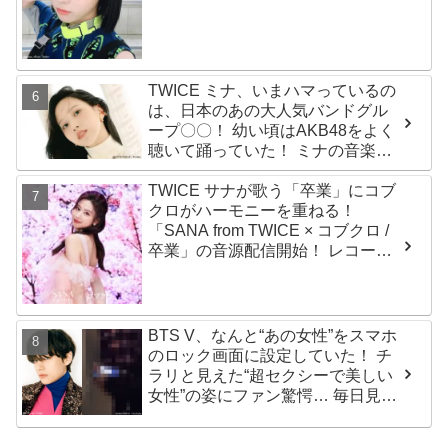
しさをより一層引き立たせる最強
の前髪に視線集中
TWICE ミナ、いまハマっているの
は、日本のあの大人気バンドグル
ープ〇〇！ 幼い頃はAKB48をよく
聴いて踊っていた！ ミナの音楽の
趣味が明らかに
TWICE サナが歌う「卒業」にコブ
クロがハーモニーを重ねる！
「SANA from TWICE × コブクロ /
卒業」の音源配信開始！ レコーデ
ィング映像も公開
BTS V、なんと“あの女性”をスマホ
のロック画面に設定していた！ チ
ラリと見えた“超セクシーで美しい
女性”の姿にファン驚愕… 毎日見る
その場所にVが選んだ女性の正体が
まさにピッタリだと納得＆感動