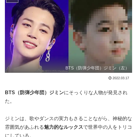
BTS（防弾少年団）ジミン（左）
2022.03.17
BTS（防弾少年団）ジミン
にそっくりな人物が発見され
た。
ジミンは、歌やダンスの実力もさることながら、神秘的な
雰囲気があふれる
魅力的なルックス
で世界中の人をトリコ
にしている。