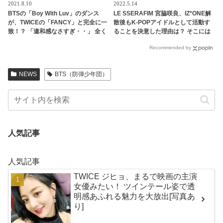
2021.8.10
2022.5.14
BTSの「Boy With Luv」のダンス
LE SSERAFIM 宮脇咲良、IZ*ONE解
が、TWICEの「FANCY」と完全に一
散後もK-POPアイドルとして活動す
致！？ 「違和感なさすぎ・・」 全く
ることを決意した理由は？ そこには
違う雰囲気の２つの曲のコラボ
いつもファンの姿が・・ ３度目のデ
Recommended by
（？）にファン感動
ビューを果たした彼女のアイドルに
対する熱い思いに感動
NEWS
BTS（防弾少年団）
人気記事
人気記事
TWICE ジヒョ、まるで映画の主演
女優みたい！ ツインテール姿で透
明感あふれる魅力を大放出[写真あ
り]