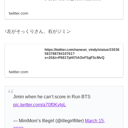
twitter.com
↑左がそっくりさん、右がジミン
https://twitter.com/naneun_vindy/status/15036
58378878410761?
s=20&t=P681TpHl7tAOvFSgFScMvQ
twitter.com
Jimin when he can’t score in Run BTS
pic.twitter.com/a70f0KvIgL
— MiniMoni’s Illegirl (@illegirlfilter)
March 15,