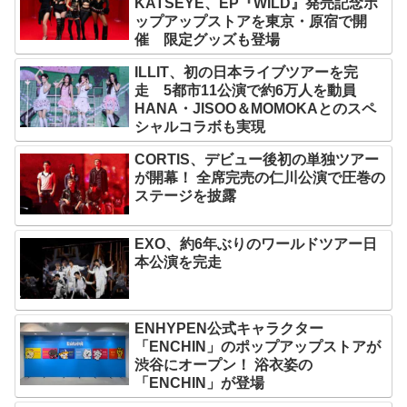
KATSEYE、EP『WILD』発売記念ポ
ップアップストアを東京・原宿で開
催 限定グッズも登場
ILLIT、初の日本ライブツアーを完
走 5都市11公演で約6万人を動員
HANA・JISOO＆MOMOKAとのスペ
シャルコラボも実現
CORTIS、デビュー後初の単独ツアー
が開幕！ 全席完売の仁川公演で圧巻の
ステージを披露
EXO、約6年ぶりのワールドツアー日
本公演を完走
ENHYPEN公式キャラクター
「ENCHIN」のポップアップストアが
渋谷にオープン！ 浴衣姿の
「ENCHIN」が登場