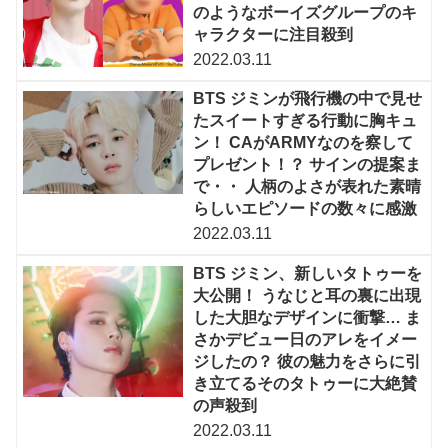
のようなボーイズグループのキ
ャラクターに注目殺到
2022.03.11
BTS ジミンが飛行機の中で見せ
たスイートすぎる行動に胸キュ
ン！ CAがARMYなのを察して
プレゼント！？ サインの提案ま
で・・ 人柄のよさが表れた素晴
らしいエピソードの数々に感激
2022.03.11
BTS ジミン、新しいタトゥーを
大公開！ うなじと耳の裏に出現
した大胆なデザインに衝撃… ま
さかデビュー日のアレをイメー
ジしたの？ 彼の魅力をさらに引
き立てるそのタトゥーに大絶賛
の声殺到
2022.03.11