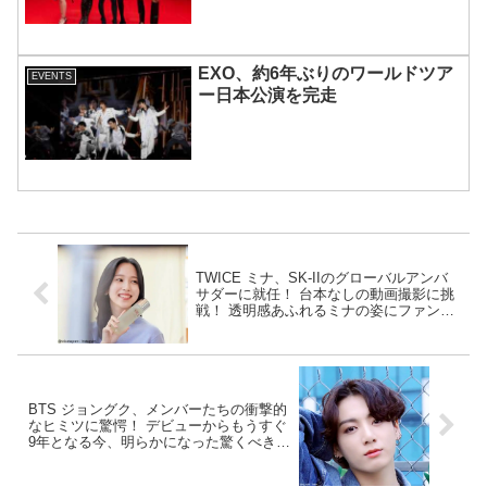
宿で開催 限定グッズも登場
EXO、約6年ぶりのワールドツア
EVENTS
ー日本公演を完走
TWICE ミナ、SK-IIのグローバルアンバ
サダーに就任！ 台本なしの動画撮影に挑
戦！ 透明感あふれるミナの姿にファン悶
絶
BTS ジョングク、メンバーたちの衝撃的
なヒミツに驚愕！ デビューからもうすぐ
9年となる今、明らかになった驚くべき自
分との違いとは…？ 困惑を隠せない彼の
正直すぎるリアクションに注目