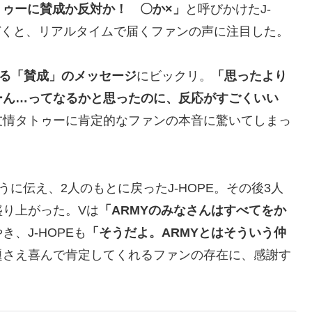
トゥーに賛成か反対か！ 〇か×」
と呼びかけたJ-
づくと、リアルタイムで届くファンの声に注目した。
る「賛成」のメッセージ
にビックリ。
「思ったより
ーん…ってなるかと思ったのに、反応がすごくいい
友情タトゥーに肯定的なファンの本音に驚いてしまっ
うに伝え、2人のもとに戻ったJ-HOPE。その後3人
り上がった。Vは
「ARMYのみなさんはすべてをか
、J-HOPEも
「そうだよ。ARMYとはそういう仲
題さえ喜んで肯定してくれるファンの存在に、感謝す