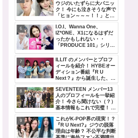
ウジのいたずらに大パニッ
ク！ 今にも泣きそうな声で
「ヒョン～～～！！」と呼
びかける… 恐怖のあまり子
I.O.I、Wanna One、
供のように駆け出す姿がか
IZ*ONE、X1になるはずだ
わいい
ったかもしれない・・
「PRODUCE 101」シリー
ズの不正投票操作で脱落さ
せられた練習生12人の氏名
ILLIT のメンバーとプロフ
が公表
ィールを紹介！ HYBEオー
ディション番組『R U
Next？』から誕生した、日
本人のイロハとモカを含む
SEVENTEEN メンバー13
5人組ガールズグループ！
人のプロフィールを一挙紹
デビュー曲「Magnetic」が
介！ 今さら聞けない（？）
いきなりの大ヒット
基本情報もこれで完璧！ 代
表曲から最新曲、爆笑コン
これがK-POP界の現実！？
テンツ『GOING
『R U Next?』ジウの脱落
SEVENTEEN』まで・・
理由は年齢？ 不公平な判断
VERY NICEな魅力が満載
基準に海外ファン不満噴出