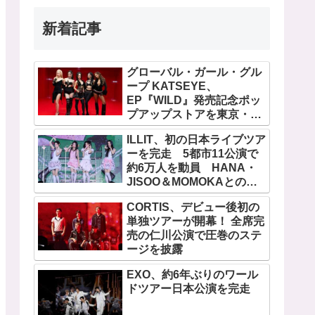
新着記事
グローバル・ガール・グル
ープ KATSEYE、
EP『WILD』発売記念ポッ
プアップストアを東京・原
宿で開催 限定グッズも登
ILLIT、初の日本ライブツア
場
ーを完走 5都市11公演で
約6万人を動員 HANA・
JISOO＆MOMOKAとのス
ペシャルコラボも実現
CORTIS、デビュー後初の
単独ツアーが開幕！ 全席完
売の仁川公演で圧巻のステ
ージを披露
EXO、約6年ぶりのワール
ドツアー日本公演を完走