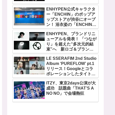
ENHYPEN公式キャラクタ
ー「ENCHIN」のポップア
ップストアが渋谷にオープ
ン！ 浴衣姿の「ENCHIN」
が登場
ENHYPEN、ブランドリニ
ューアルを発表！ 「つなが
り」を超えた“多次元的結
束”へ 新ロゴ＆ブランド
フィルム公開
LE SSERAFIM 2nd Studio
Album ‘PUREFLOW’ pt.1
リリース！Googleとコラ
ボレーションしたタイトル
曲「BOOMPALA」MVも公
ITZY、東京2days公演が大
開
成功 話題曲「THAT’S A
NO NO」で会場熱狂