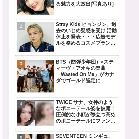
る魅力を大放出[写真あり]
Stray Kids ヒョンジン、過
去のいじめ疑惑を受け 活動
休止を発表・・・広告モデ
ルを務めるコスメブランド
CLIOも広告写真を取り下げ
BTS（防弾少年団）×ステ
ィーヴ・アオキの楽曲
「Wasted On Me」がカナ
ダでゴールド認定に
TWICE サナ、女神のよう
なポニーテール姿を披露！
圧倒的な小顔が際立つ高め
のポニーテールにファン歓
喜
SEVENTEEN ミンギュ、