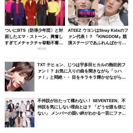
ついにBTS（防弾少年団〕と対
ATEEZ ウヨンはStray Kidsのフ
面したエマ・ストーン、興奮し
ァン代表！？ 『KINGDOM』競
すぎてメチャクチャ挙動不審
演ステージであふれんばかりの
に！？
愛を思いっきり表現する姿がか
NEWS
わいらしいと話題に
TXT テヒョン、じつは宇多田ヒカルの熱狂的フ
ァン！？ お気に入りの曲を聞きながら「ッハ
ァ！」と悶絶・・ 目をキラキラ輝かせながら聞
き入る彼の姿にファン爆笑「リアクションが完
全にオタクｗｗ」
不仲説が出たって構わない！ SEVENTEEN、不
仲説を気にしない理由とは？ 「どうせ誰も信じ
ない」 メンバーの固い絆がわかる一言にファン
感動