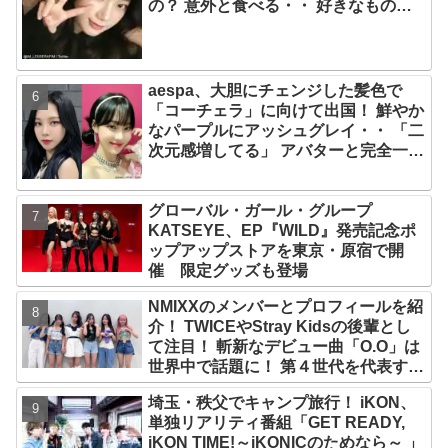
の？ 意外と食べる・・ 好きなものを
食べつつ健康を維持する方法とは？
aespa、大胆にチェンジした髪色で
「コーチェラ」に向けて出国！ 鮮やか
なパープルにアッシュグレイ・・ 「二
次元感増してる」 アバターと完全一致
のその姿に悶絶
グローバル・ガール・グループ
KATSEYE、EP『WILD』発売記念ポ
ップアップストアを東京・原宿で開
催 限定グッズも登場
NMIXXのメンバーとプロフィールを紹
介！ TWICEやStray Kidsの後輩とし
て注目！ 斬新なデビュー曲「O.O」は
世界中で話題に！ 第４世代を代表する
美女ソリュンをはじめ、全員ビジュア
埼玉・秩父でキャンプ旅行！ iKON、
ルメンバーといわれるその魅力をチェ
単独リアリティ番組「GET READY,
ック
iKON TIME!～iKONICのためなら～ 」