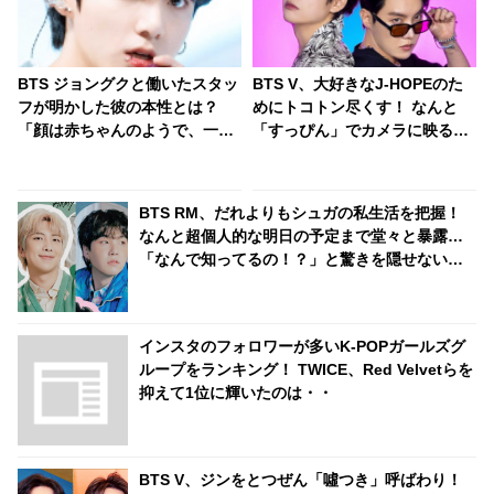
BTS ジョングクと働いたスタッ
BTS V、大好きなJ-HOPEのた
フが明かした彼の本性とは？
めにトコトン尽くす！ なんと
「顔は赤ちゃんのようで、一生
「すっぴん」でカメラに映るの
忘れられないような香りがしま
も全然OK… J-HOPEへの愛情を
した」ジョングクに魅了された
爆発させる彼の大胆行動にファ
ダンサーのコメントにファン興
ンも大喜び
BTS RM、だれよりもシュガの私生活を把握！
味津々
なんと超個人的な明日の予定まで堂々と暴露…
「なんで知ってるの！？」と驚きを隠せないシ
ュガのリアクションまでかわいすぎる
インスタのフォロワーが多いK-POPガールズグ
ループをランキング！ TWICE、Red Velvetらを
抑えて1位に輝いたのは・・
BTS V、ジンをとつぜん「噓つき」呼ばわり！