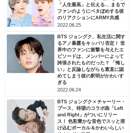
「人生最高」と伝える… まるで
ファンのようにベタぼめする彼
のリアクションにARMY共感
2022.06.25
BTS ジョングク、私生活に関す
るアノ暴露をキッパリ否定！ 世
界中のファンに衝撃を与えたエ
ピソードは、メンバーによって
誇張されたものだった？ 「悔し
い」と反論しながらも素直に認
めてしまう彼の釈明がかわいす
ぎる
2022.06.24
BTS ジョングク × チャーリー・
プース、待望のコラボ曲「Left
and Right」がついにリリー
ス！ 色彩豊かな音色でスッと溶
け込むボーカル＆かわいらしい