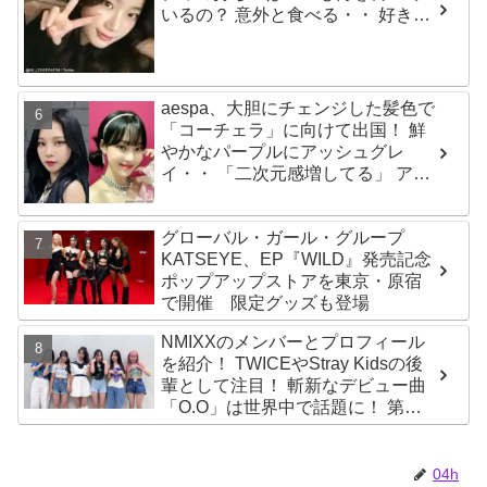
いるの？ 意外と食べる・・ 好きな
ものを食べつつ健康を維持する方
法とは？
aespa、大胆にチェンジした髪色で
「コーチェラ」に向けて出国！ 鮮
やかなパープルにアッシュグレ
イ・・ 「二次元感増してる」 アバ
ターと完全一致のその姿に悶絶
グローバル・ガール・グループ
KATSEYE、EP『WILD』発売記念
ポップアップストアを東京・原宿
で開催 限定グッズも登場
NMIXXのメンバーとプロフィール
を紹介！ TWICEやStray Kidsの後
輩として注目！ 斬新なデビュー曲
「O.O」は世界中で話題に！ 第４
世代を代表する美女ソリュンをは
じめ、全員ビジュアルメンバーと
いわれるその魅力をチェック
04h