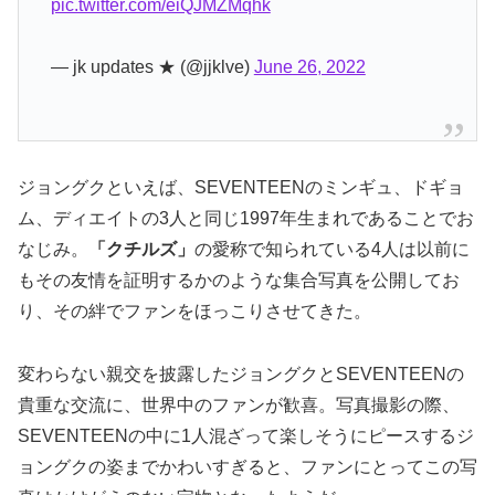
pic.twitter.com/eiQJMZMqhk
— jk updates ★ (@jjklve)
June 26, 2022
ジョングクといえば、SEVENTEENのミンギュ、ドギョ
ム、ディエイトの3人と同じ1997年生まれであることでお
なじみ。
「クチルズ」
の愛称で知られている4人は以前に
もその友情を証明するかのような集合写真を公開してお
り、その絆でファンをほっこりさせてきた。
変わらない親交を披露したジョングクとSEVENTEENの
貴重な交流に、世界中のファンが歓喜。写真撮影の際、
SEVENTEENの中に1人混ざって楽しそうにピースするジ
ョングクの姿までかわいすぎると、ファンにとってこの写