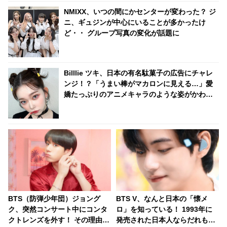
NMIXX、いつの間にかセンターが変わった？ ジ
ニ、ギュジンが中心にいることが多かったけ
ど・・ グループ写真の変化が話題に
Billlie ツキ、日本の有名駄菓子の広告にチャレ
ンジ！？「うまい棒がマカロンに見える…」愛
嬌たっぷりのアニメキャラのような姿がかわい
すぎる
BTS（防弾少年団）ジョング
BTS V、なんと日本の「懐メ
ク、突然コンサート中にコンタ
ロ」を知っている！ 1993年に
クトレンズを外す！ その理由が
発売された日本人ならだれもが