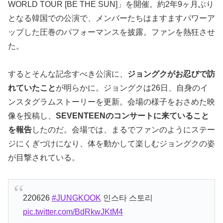
WORLD TOUR [BE THE SUN]」を開催。約2年9ヶ月ぶり
となる韓国での公演で、メンバーたちはますますパワーア
ップした圧巻のパフォーマンスを披露。ファンを熱狂させ
た。
するとそんな記念すべき公演に、
ジョングクがお忍びで訪
れていたこと
が明らかに。ジョングクは26日、自身のイ
ンスタグラムストーリーを更新。会場の様子をおさめた映
像を投稿し、
SEVENTEENのコンサートに来ていること
を報告
したのだ。会場では、まるでファンのようにステー
ジにくぎづけになり、体を動かして楽しむジョングクの姿
が目撃されている。
220626
#JUNGKOOK
인스타 스토리
pic.twitter.com/BdRkwJKtM4