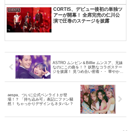
CORTIS、デビュー後初の単独ツ
EVENTS
アーが開幕！ 全席完売の仁川公
演で圧巻のステージを披露
ASTRO ムンビン＆Billlie ムンスア、兄妹
なのにこの曲を！？ 妖艶なコラボステー
ジを披露！ 見つめ合い密着・・ 華やかな
ステージに称賛の声続々
aespa、ついに公式ペンライトが登
場！？ 「持ち込み可」表記にファン騒
然！ ちゃっかりデザインもネタバレ？