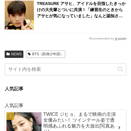
TREASURE アサヒ、アイドルを目指したきっか
けの大先輩とついに共演！「練習生のときから
アサヒが気になっていました」なんと認知され
ていた！ 彼のサクセスストーリーに注目殺到
Recommended by
NEWS
BTS（防弾少年団）
人気記事
人気記事
TWICE ジヒョ、まるで映画の主演
女優みたい！ ツインテール姿で透
明感あふれる魅力を大放出[写真あ