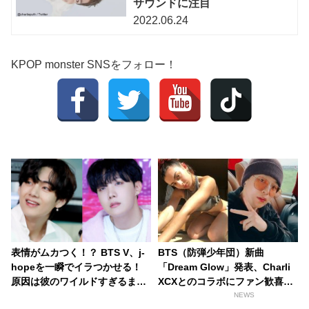
サウンドに注目
2022.06.24
KPOP monster SNSをフォロー！
表情がムカつく！？ BTS V、j-
BTS（防弾少年団）新曲
hopeを一瞬でイラつかせる！
「Dream Glow」発表、Charli
原因は彼のワイルドすぎるまな
XCXとのコラボにファン歓喜！
ざし…？ ファンとは正反対なコ
そして…共同制作者が明かすジ
NEWS