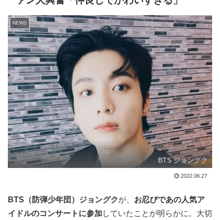
ァン大興奮「仲良しでかわいすぎる」
NEWS
BTS ジョングク
2022.06.27
BTS（防弾少年団）ジョングク
が、
お忍びであの人気ア
イドルのコンサートに参加
していたことが明らかに。大切