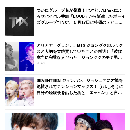
メントを放つj-hopeの本音に爆
ミンへの思い「彼の夢、そして
笑
彼の絶望から生まれた歌」
ついにグループ名が発表！ PSYとJ.Y.Parkによ
るサバイバル番組「LOUD」から誕生したボーイ
ズグループ“TNX”、５月17日に待望のデビュー
へ
アリアナ・グランデ、BTS ジョングクのルック
スと人柄を大絶賛していたことが判明！「彼は
本当に完璧な人だった」ジョングクのモテ男ぶ
りにファンは脱帽「彼は世界の歌姫までも虜に
NEWS
する」
SEVENTEEN ジョンハン、ジョシュアに才能を
絶賛されてテンションマックス！ うれしそうに
自分の経験談を話したあと「エッヘン」と言わ
んばかりの得意げな表情・・ ジョシュアの一言
で超舞い上がるジョンハンにほっこり