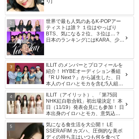
り]
世界で最も人気のあるK-POPアー
ティストは誰？ １位はやっぱり
BTS、気になる２位、３位は…？
日本のランキングにはKARA、少女
時代もランクイン！ 各国の個性あ
ふれるデータに注目殺到
ILLIT のメンバーとプロフィールを
紹介！ HYBEオーディション番組
『R U Next？』から誕生した、日
本人のイロハとモカを含む5人組ガ
ールズグループ！ デビュー曲
ILLIT（アイリット）、「第75回
「Magnetic」がいきなりの大ヒッ
NHK紅白歌合戦」初出場決定！ 本
ト
日（11/19）発表会見にも参加！ 日
本出身のイロハとモカ、意気込み
を語る「ずっと夢見てたステー
気になる食生活を大公開！ LE
ジ…嬉しくて光栄」
SSERAFIM カズハ、圧倒的な美ボ
ディの持ち主はいつも何を食べて