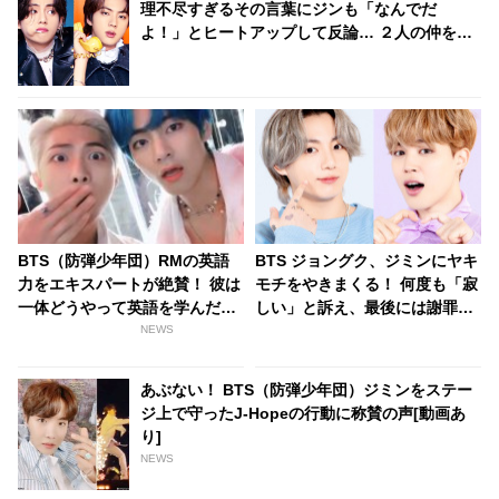
理不尽すぎるその言葉にジンも「なんでだ
よ！」とヒートアップして反論… ２人の仲を引
き裂いたその意外な理由に爆笑
BTS（防弾少年団）RMの英語
BTS ジョングク、ジミンにヤキ
力をエキスパートが絶賛！ 彼は
モチをやきまくる！ 何度も「寂
一体どうやって英語を学んだ
しい」と訴え、最後には謝罪ま
の・・？
で要求… 完全にすねてしまった
NEWS
彼の発言＆戸惑うジミンのリア
クションがかわいすぎる
あぶない！ BTS（防弾少年団）ジミンをステー
ジ上で守ったJ-Hopeの行動に称賛の声[動画あ
り]
NEWS