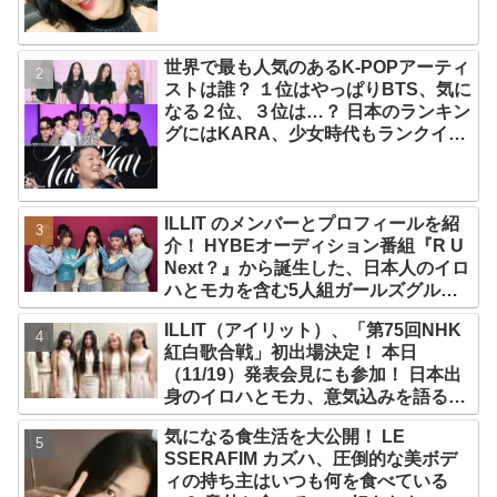
世界で最も人気のあるK-POPアーティ
ストは誰？ １位はやっぱりBTS、気に
なる２位、３位は…？ 日本のランキン
グにはKARA、少女時代もランクイ
ン！ 各国の個性あふれるデータに注目
殺到
ILLIT のメンバーとプロフィールを紹
介！ HYBEオーディション番組『R U
Next？』から誕生した、日本人のイロ
ハとモカを含む5人組ガールズグルー
プ！ デビュー曲「Magnetic」がいき
ILLIT（アイリット）、「第75回NHK
なりの大ヒット
紅白歌合戦」初出場決定！ 本日
（11/19）発表会見にも参加！ 日本出
身のイロハとモカ、意気込みを語る
「ずっと夢見てたステージ…嬉しくて
気になる食生活を大公開！ LE
光栄」
SSERAFIM カズハ、圧倒的な美ボデ
ィの持ち主はいつも何を食べている