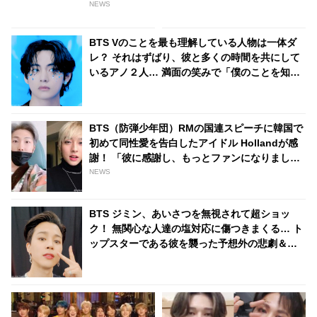
素敵すぎるとファン感激
知っているアノ名曲・・「これ
NEWS
知ってる！」とハイテンション
で話す彼の姿にファン衝撃
BTS Vのことを最も理解している人物は一体ダ
レ？ それはずばり、彼と多くの時間を共にして
いるアノ２人… 満面の笑みで「僕のことを知り
すぎてる！」と太鼓判を押す様子がかわいすぎ
る
BTS（防弾少年団）RMの国連スピーチに韓国で
初めて同性愛を告白したアイドル Hollandが感
謝！ 「彼に感謝し、もっとファンになりまし
た」
NEWS
BTS ジミン、あいさつを無視されて超ショッ
ク！ 無関心な人達の塩対応に傷つきまくる… ト
ップスターである彼を襲った予想外の悲劇＆彼
の切ない本音にファンも涙「抱きしめてあげた
い」