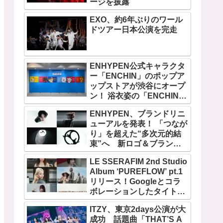
ージを披露
EXO、約6年ぶりのワール
ドツアー日本公演を完走
ENHYPEN公式キャラクタ
ー「ENCHIN」のポップア
ップストアが渋谷にオープ
ン！ 浴衣姿の「ENCHIN」
が登場
ENHYPEN、ブランドリニ
ューアルを発表！ 「つなが
り」を超えた“多次元的結
束”へ 新ロゴ＆ブランド
フィルム公開
LE SSERAFIM 2nd Studio
Album ‘PUREFLOW’ pt.1
リリース！Googleとコラ
ボレーションしたタイトル
曲「BOOMPALA」MVも公
ITZY、東京2days公演が大
開
成功 話題曲「THAT’S A