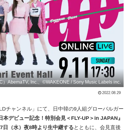
）AbemaTV, Inc.、©WAKEONE / Sony Music Labels inc.
2022.08.29
RLDチャンネル」にて、日中韓の9人組グローバルガー
日本デビュー記念！特別会見＜FLY-UP＞in JAPAN』
月7日（水）夜8時より生中継する
とともに、会見直後