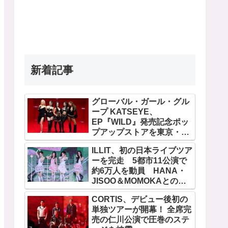
新着記事
グローバル・ガール・グル
ープ KATSEYE、
EP『WILD』発売記念ポッ
プアップストアを東京・原
宿で開催 限定グッズも登
ILLIT、初の日本ライブツア
場
ーを完走 5都市11公演で
約6万人を動員 HANA・
JISOO＆MOMOKAとのス
ペシャルコラボも実現
CORTIS、デビュー後初の
単独ツアーが開幕！ 全席完
売の仁川公演で圧巻のステ