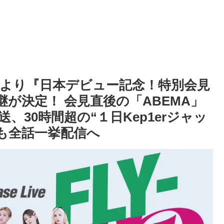
８時より『日本デビュー記念！特別会見
生中継が決定！ 会見直後の「ABEMA」
30時間超の“１日Kep1erジャッ
」も全話一挙配信へ