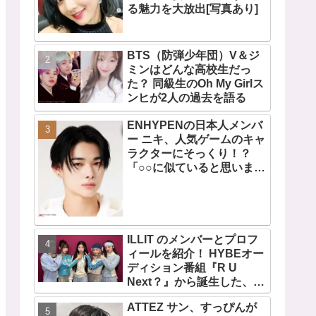
る魅力を大放出[写真あり]
BTS（防弾少年団）V＆ジ
ミンはどんな高校生だっ
た？ 同級生のOh My Girlス
ンヒが2人の過去を語る
ENHYPENの日本人メンバ
ー ニキ、人気ゲームのキャ
ラクターにそっくり！？
「○○に似ていると思いま
す」と正直な本音を自ら告
白・・ あまりにもそっくり
な見た目にファン大爆笑
「客観的な視点で自分を見
てるねｗｗ」
ILLIT のメンバーとプロフ
ィールを紹介！ HYBEオー
ディション番組『R U
Next？』から誕生した、日
本人のイロハとモカを含む
ATTEZ サン、すっぴんが
5人組ガールズグループ！