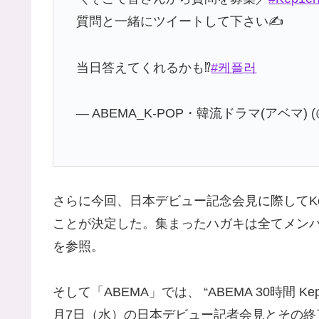
質問と一緒にツイートして下さい✍️
当日答えてくれるかも⁉︎
#케플러
— ABEMA_K-POP・韓流ドラマ(アベマ) (@a
さらに今回、日本デビュー記念会見に際してKe
ことが決定した。集まったハガキは全てメン
を参照。
そして「ABEMA」では、 “ABEMA 30時間 Ke
月7日（水）の日本デビュー記者会見とその終