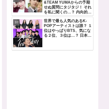
望から生まれた歌」
&TEAM YUMAからの予期
せぬ質問にタジタジ！ それ
を私に聞くの…？ 内向的で
あるからこそ答えに困る彼
世界で最も人気のあるK-
女のリアクションがかわい
POPアーティストは誰？ １
すぎる
位はやっぱりBTS、気にな
る２位、３位は…？ 日本の
ランキングにはKARA、少
女時代もランクイン！ 各国
の個性あふれるデータに注
目殺到