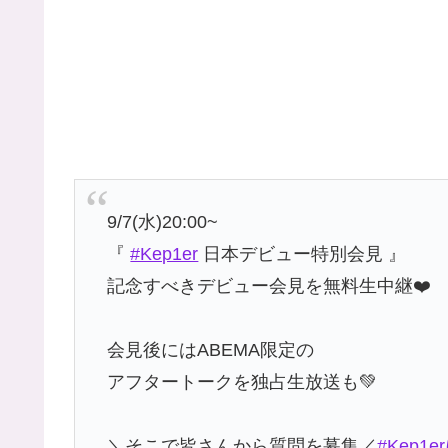
9/7(水)20:00~
『
#Kep1er
日本デビュー特別会見 』
記念すべきデビュー会見を無料生中継❤️
会見後にはABEMA限定の
アフタートークを独占生放送も💚
＼そこで皆さんから質問を募集／
#Kep1