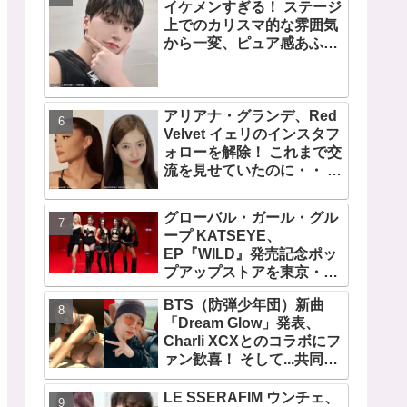
イケメンすぎる！ ステージ
デビュー曲「Magnetic」が
上でのカリスマ的な雰囲気
いきなりの大ヒット
から一変、ピュア感あふれ
るビジュアルに視線殺到
アリアナ・グランデ、Red
Velvet イェリのインスタフ
ォローを解除！ これまで交
流を見せていたのに・・ 一
体なぜ！？ ファンがその理
由を推測
グローバル・ガール・グル
ープ KATSEYE、
EP『WILD』発売記念ポッ
プアップストアを東京・原
宿で開催 限定グッズも登
BTS（防弾少年団）新曲
場
「Dream Glow」発表、
Charli XCXとのコラボにフ
ァン歓喜！ そして...共同制
作者が明かすジミンへの思
い「彼の夢、そして彼の絶
LE SSERAFIM ウンチェ、