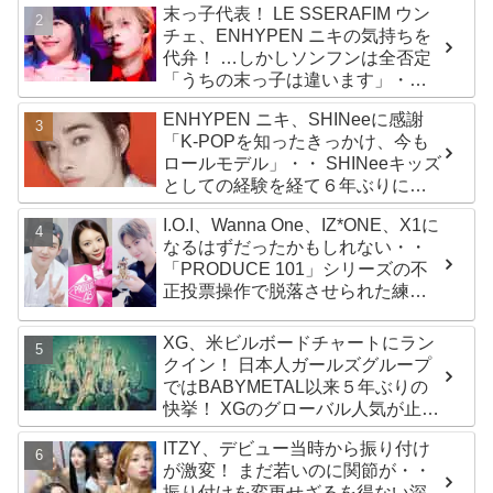
末っ子代表！ LE SSERAFIM ウン
チェ、ENHYPEN ニキの気持ちを
代弁！ …しかしソンフンは全否定
「うちの末っ子は違います」・・
かわいすぎる２人の会話に爆笑
ENHYPEN ニキ、SHINeeに感謝
「K-POPを知ったきっかけ、今も
ロールモデル」・・ SHINeeキッズ
としての経験を経て６年ぶりに東
京ドームに帰還した感想は？
I.O.I、Wanna One、IZ*ONE、X1に
なるはずだったかもしれない・・
「PRODUCE 101」シリーズの不
正投票操作で脱落させられた練習
生12人の氏名が公表
XG、米ビルボードチャートにラン
クイン！ 日本人ガールズグループ
ではBABYMETAL以来５年ぶりの
快挙！ XGのグローバル人気が止ま
らない…「コーチェラ2025」にも
ITZY、デビュー当時から振り付け
日本人唯一の出演
が激変！ まだ若いのに関節が・・
振り付けを変更せざるを得ない深