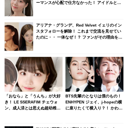
ーマンスが心配で仕方なかった！ アイドルとし
てのプライドが感じられる発言はさすがの一言
アリアナ・グランデ、Red Velvet イェリのイン
スタフォローを解除！ これまで交流を見せてい
たのに・・ 一体なぜ！？ ファンがその理由を推
測
「おなら」と「うんち」が大好
BTS先輩のとなりは僕のもの！
き！ LE SSERAFIM チェウォ
ENHYPEN ジェイ、j-hopeの横
ン、成人済とは思えぬ超幼稚な
に座りたくて横入り？！ かわい
一面が明らかに！「おならトー
すぎる行動に大爆笑
ク」がまさかの大盛り上が
り・・ 衝撃的なシーンに爆笑