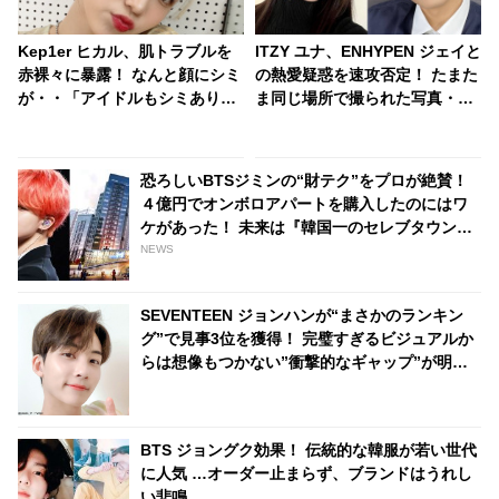
Kep1er ヒカル、肌トラブルを
ITZY ユナ、ENHYPEN ジェイと
赤裸々に暴露！ なんと顔にシミ
の熱愛疑惑を速攻否定！ たまた
が・・「アイドルもシミありま
ま同じ場所で撮られた写真・・
す」親近感あふれる飾らない姿
迅速な対応に拍手
に爆笑
恐ろしいBTSジミンの“財テク”をプロが絶賛！
４億円でオンボロアパートを購入したのにはワ
ケがあった！ 未来は『韓国一のセレブタウン』
の地主になるってホント？
NEWS
SEVENTEEN ジョンハンが“まさかのランキン
グ”で見事3位を獲得！ 完璧すぎるビジュアルか
らは想像もつかない”衝撃的なギャップ”が明ら
かに… 見る人を唖然とさせたジョンハンの意外
な一面にファン大爆笑
BTS ジョングク効果！ 伝統的な韓服が若い世代
に人気 …オーダー止まらず、ブランドはうれし
い悲鳴