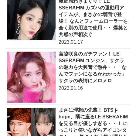
親近感わきまくり！ LE
SSERAFIM カズハの運動用ア
イテムが、まさかの場面で登
場！ なんとフォームローラーを
全く別の用途で使用・・ 爆笑と
共感の声相次ぐ
2023.01.17
宮脇咲良のガチファン！ LE
SSERAFIM ユンジン、サクラ
の魅力を大興奮で熱弁・・「な
んでファンになるかわかった」
サクラの表情にメロメロ
2023.01.16
まさに理想の先輩！ BTS j-
hope、隣に座るLE SSERAFIM
を見る目が優しすぎる・・！ に
っこりと笑いながらアイコンタ