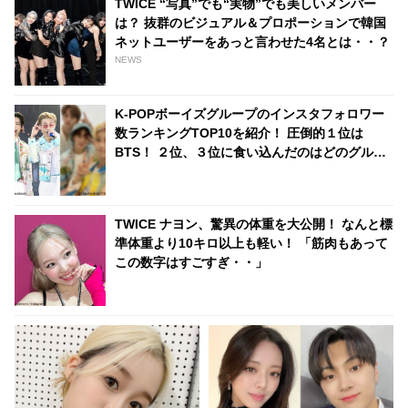
TWICE “写真”でも“実物”でも美しいメンバー
は？ 抜群のビジュアル＆プロポーションで韓国
ネットユーザーをあっと言わせた4名とは・・？
NEWS
K-POPボーイズグループのインスタフォロワー
数ランキングTOP10を紹介！ 圧倒的１位は
BTS！ ２位、３位に食い込んだのはどのグルー
プ？
TWICE ナヨン、驚異の体重を大公開！ なんと標
準体重より10キロ以上も軽い！ 「筋肉もあって
この数字はすごすぎ・・」