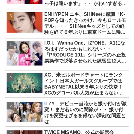
っ子は違います」・・ かわいすぎる２
人の会話に爆笑
ENHYPEN ニキ、SHINeeに感謝「K-
POPを知ったきっかけ、今もロールモ
デル」・・ SHINeeキッズとしての経
験を経て６年ぶりに東京ドームに帰還
した感想は？
I.O.I、Wanna One、IZ*ONE、X1にな
るはずだったかもしれない・・
「PRODUCE 101」シリーズの不正投
票操作で脱落させられた練習生12人の
氏名が公表
XG、米ビルボードチャートにランク
イン！ 日本人ガールズグループでは
BABYMETAL以来５年ぶりの快挙！
XGのグローバル人気が止まらない…
「コーチェラ2025」にも日本人唯一の
ITZY、デビュー当時から振り付けが激
出演
変！ まだ若いのに関節が・・ 振り付
けを変更せざるを得ない深刻な問題と
は
TWICE MISAMO、公式の展示会