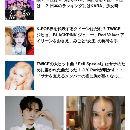
は…？ 日本のランキングにはKARA、少女時代
もランクイン！ 各国の個性あふれるデータに注
目殺到
K-POP界を代表するクイーンはだれ？ TWICE
ジヒョ、BLACKPINK ジェニー、Red Velvet ア
イリーンをおさえ、みごと“女王”の称号を手に
入れたのは・・
TWICEの大ヒット曲「Fell Special」はサナのた
めに書かれた曲だった！ J.Y. Parkが明かす・・
「サナを支えるメンバーの姿に胸が熱くなっ
た」彼女たちの友情に敬意を表す