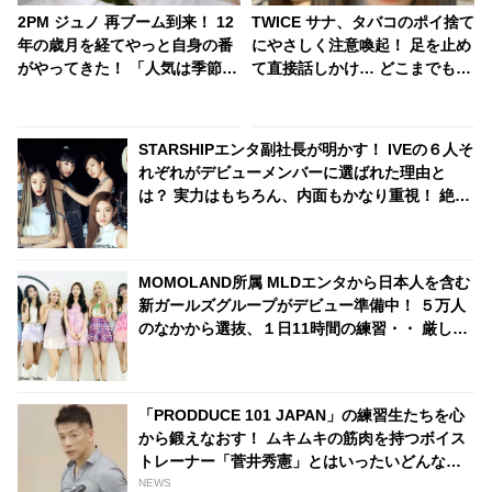
2PM ジュノ 再ブーム到来！ 12
TWICE サナ、タバコのポイ捨て
年の歳月を経てやっと自身の番
にやさしく注意喚起！ 足を止め
がやってきた！ 「人気は季節と
て直接話しかけ… どこまでも真
同じ」… 今、韓国で大人気のジ
面目でカッコいい一面をキャッ
ュノの泣ける過去とは？
チ
STARSHIPエンタ副社長が明かす！ IVEの６人そ
れぞれがデビューメンバーに選ばれた理由と
は？ 実力はもちろん、内面もかなり重視！ 絶え
間ない努力、勤勉さ、情熱・・ 納得のワケが明
かされる
MOMOLAND所属 MLDエンタから日本人を含む
新ガールズグループがデビュー準備中！ ５万人
のなかから選抜、１日11時間の練習・・ 厳しい
練習生の生活が明らかに
「PRODDUCE 101 JAPAN」の練習生たちを心
から鍛えなおす！ ムキムキの筋肉を持つボイス
トレーナー「菅井秀憲」とはいったいどんな
人？
NEWS