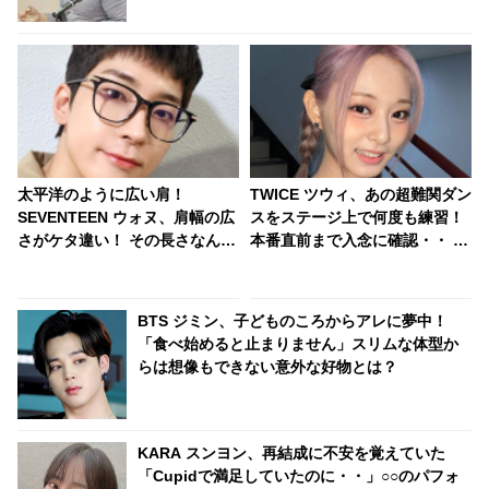
太平洋のように広い肩！
TWICE ツウィ、あの超難関ダン
SEVENTEEN ウォヌ、肩幅の広
スをステージ上で何度も練習！
さがケタ違い！ その長さなんと
本番直前まで入念に確認・・ か
「58センチ」・・ SNSでは自分
わいすぎる姿にファン悶絶
との体格差に胸キュンするファ
ン続出
BTS ジミン、子どものころからアレに夢中！
「食べ始めると止まりません」スリムな体型か
らは想像もできない意外な好物とは？
KARA スンヨン、再結成に不安を覚えていた
「Cupidで満足していたのに・・」○○のパフォ