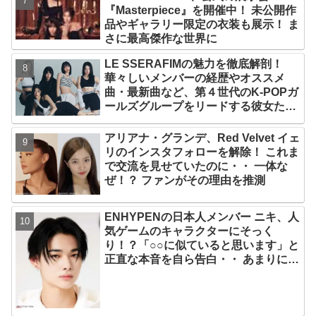
『Masterpiece』を開催中！ 未公開作
品やギャラリー限定の衣装も展示！ ま
さに最高傑作な世界に
LE SSERAFIMの魅力を徹底解剖！
華々しいメンバーの経歴やオススメ
曲・最新曲など、第４世代のK-POPガ
ールズグループをリードする彼女たち
のスゴさとは？
アリアナ・グランデ、Red Velvet イェ
リのインスタフォローを解除！ これま
で交流を見せていたのに・・ 一体な
ぜ！？ ファンがその理由を推測
ENHYPENの日本人メンバー ニキ、人
気ゲームのキャラクターにそっく
り！？「○○に似ていると思います」と
正直な本音を自ら告白・・ あまりにも
そっくりな見た目にファン大爆笑「客
観的な視点で自分を見てるねｗｗ」