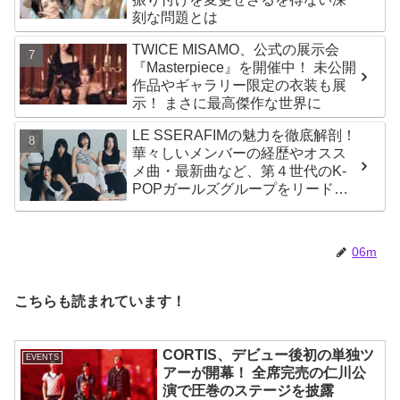
刻な問題とは
TWICE MISAMO、公式の展示会
『Masterpiece』を開催中！ 未公開
作品やギャラリー限定の衣装も展
示！ まさに最高傑作な世界に
LE SSERAFIMの魅力を徹底解剖！
華々しいメンバーの経歴やオスス
メ曲・最新曲など、第４世代のK-
POPガールズグループをリードす
る彼女たちのスゴさとは？
06m
こちらも読まれています！
CORTIS、デビュー後初の単独ツ
EVENTS
アーが開幕！ 全席完売の仁川公
演で圧巻のステージを披露