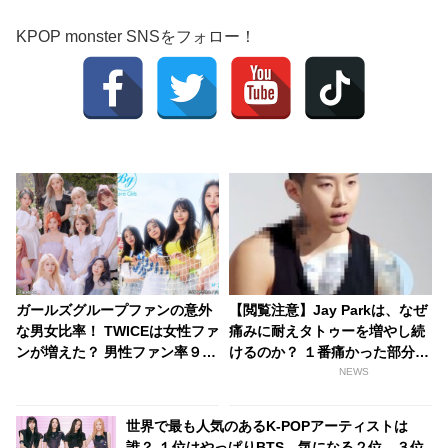
KPOP monster SNSをフォロー！
ガールズグループファンの意外
【閲覧注意】Jay Parkは、なぜ
な男女比率！ TWICEは女性ファ
痛みに耐えタトゥーを増やし続
ンが増えた？ 男性ファン率９割
けるのか？ １番痛かった部分や
のグループも
タトゥーの意味、始めたキッカ
NEWS
ケを告白
世界で最も人気のあるK-POPアーティストは
誰？ １位はやっぱりBTS、気になる２位、３位