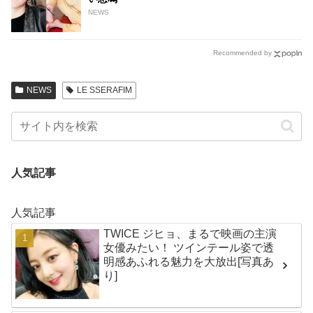
NEWS
Recommended by
NEWS
LE SSERAFIM
人気記事
人気記事
TWICE ジヒョ、まるで映画の主演
女優みたい！ ツインテール姿で透
明感あふれる魅力を大放出[写真あ
り]