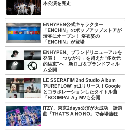
本公演を完走
ENHYPEN公式キャラクター
「ENCHIN」のポップアップストアが
渋谷にオープン！ 浴衣姿の
「ENCHIN」が登場
ENHYPEN、ブランドリニューアルを
発表！ 「つながり」を超えた“多次元
的結束”へ 新ロゴ＆ブランドフィル
ム公開
LE SSERAFIM 2nd Studio Album
‘PUREFLOW’ pt.1リリース！Google
とコラボレーションしたタイトル曲
「BOOMPALA」MVも公開
ITZY、東京2days公演が大成功 話題
曲「THAT’S A NO NO」で会場熱狂