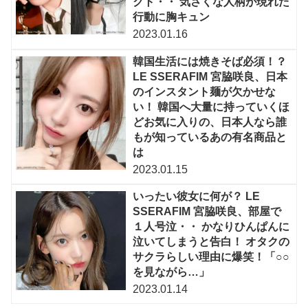
クト・・ 気さくな人柄が現れた
行動に胸キュン
2023.01.16
韓国生活には焼きそば必須！？
LE SSERAFIM 宮脇咲良、日本
のインスタント麺が欠かせな
い！ 韓国へ大量に持っていくほ
どお気に入りの、日本人なら誰
もが知っているあの有名商品と
は
2023.01.15
いったい彼女に何が？ LE
SSERAFIM 宮脇咲良、部屋で
１人号泣・・ かなりひんぱんに
泣いてしまうと告白！ オタクの
サクラらしい理由に爆笑！「○○
を見ながら…」
2023.01.14