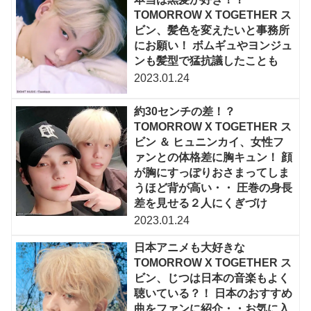
TOMORROW X TOGETHER ス
ビン、髪色を変えたいと事務所
にお願い！ ボムギュやヨンジュ
ンも髪型で猛抗議したことも
2023.01.24
約30センチの差！？
TOMORROW X TOGETHER ス
ビン ＆ ヒュニンカイ、女性フ
ァンとの体格差に胸キュン！ 顔
が胸にすっぽりおさまってしま
うほど背が高い・・ 圧巻の身長
差を見せる２人にくぎづけ
2023.01.24
日本アニメも大好きな
TOMORROW X TOGETHER ス
ビン、じつは日本の音楽もよく
聴いている？！ 日本のおすすめ
曲をファンに紹介・・お気に入