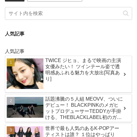
人気記事
人気記事
TWICE ジヒョ、まるで映画の主演
女優みたい！ ツインテール姿で透
明感あふれる魅力を大放出[写真あ
り]
話題沸騰の５人組 MEOVV、ついに
デビュー！ BLACKPINKのメガヒ
ットプロデューサーTEDDYが手掛
ける、THEBLACKLABEL初のガー
ルズグループ！ デビューシングル
世界で最も人気のあるK-POPアー
「MEOW」をリリース
ティストは誰？ １位はやっぱり