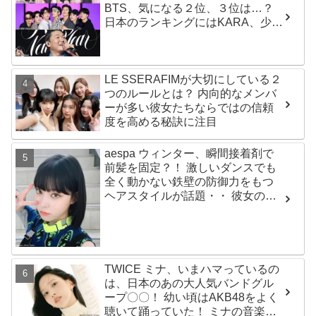
BTS、気になる２位、３位は…？
日本のランキングにはKARA、少女
時代もランクイン！ 各国の個性あ
ふれるデータに注目殺到
LE SSERAFIMが大切にしている２
つのルールとは？ 内向的なメンバ
ーが多い彼女たちならではの信頼
度を高める秘訣に注目
aespa ウィンター、瞬間接着剤で
前髪を固定？！ 激しいダンスでも
全く動かない鉄壁の防御力をもつ
ヘアスタイルが話題・・ 彼女の美
しさをより一層引き立たせる最強
の前髪に視線集中
TWICE ミナ、いまハマっているの
は、日本のあの大人気バンドグル
ープ〇〇！ 幼い頃はAKB48をよく
聴いて踊っていた！ ミナの音楽の