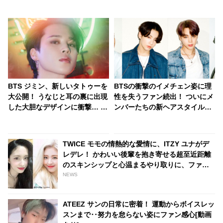
BTS ジミン、新しいタトゥーを
BTSの衝撃のイメチェン姿に理
大公開！ うなじと耳の裏に出現
性を失うファン続出！ ついにメ
した大胆なデザインに衝撃… ま
ンバーたちの新ヘアスタイルが
さかデビュー日のアレをイメー
明らかに… 特に話題になったメ
ジしたの？ 彼の魅力をさらに引
ンバーはSNSのトレンドを席巻
き立てるそのタトゥーに大絶賛
＆新記録を樹立
TWICE モモの情熱的な愛情に、ITZY ユナがデ
の声殺到
レデレ！ かわいい後輩を抱き寄せる超至近距離
のスキンシップと心温まるやり取りに、ファン
はほっこり
NEWS
ATEEZ サンの日常に密着！ 運動からボイスレッ
スンまで‥努力を怠らない姿にファン感心[動画