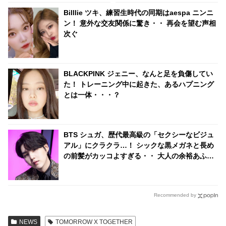
人に感激
Billlie ツキ、練習生時代の同期はaespa ニンニ
ン！ 意外な交友関係に驚き・・ 再会を望む声相
次ぐ
BLACKPINK ジェニー、なんと足を負傷してい
た！ トレーニング中に起きた、あるハプニング
とは一体・・・？
BTS シュガ、歴代最高級の「セクシーなビジュ
アル」にクラクラ…！ シックな黒メガネと長め
の前髪がカッコよすぎる・・ 大人の余裕あふれ
る美貌にくぎづけ「色気ヤバい」
Recommended by
NEWS
TOMORROW X TOGETHER