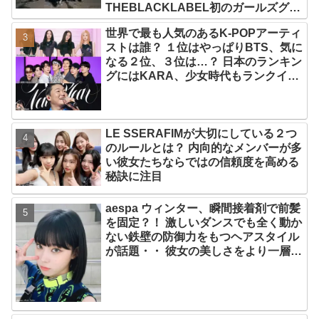
THEBLACKLABEL初のガールズグル
ープ！ デビューシングル「MEOW」
世界で最も人気のあるK-POPアーティ
をリリース
ストは誰？ １位はやっぱりBTS、気に
なる２位、３位は…？ 日本のランキン
グにはKARA、少女時代もランクイ
ン！ 各国の個性あふれるデータに注目
殺到
LE SSERAFIMが大切にしている２つ
のルールとは？ 内向的なメンバーが多
い彼女たちならではの信頼度を高める
秘訣に注目
aespa ウィンター、瞬間接着剤で前髪
を固定？！ 激しいダンスでも全く動か
ない鉄壁の防御力をもつヘアスタイル
が話題・・ 彼女の美しさをより一層引
き立たせる最強の前髪に視線集中