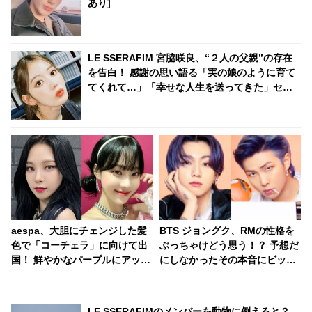
あり]
LE SSERAFIM 宮脇咲良、“２人の父親”の存在
を告白！ 感謝の思い語る「実の娘のように育て
てくれて…」「幸せな人生を送ってきた」セン
シティブな話題にも臆せず堂々とした姿を見せ
る彼女に称賛の声
aespa、大胆にチェンジした髪
BTS ジョングク、RMの性格を
色で「コーチェラ」に向けて出
ぶっちゃけどう思う！？ 予想だ
国！ 鮮やかなパープルにアッシ
にしなかったその本音にビック
ュグレイ・・ 「二次元感増して
リ… RMのおっちょこちょいさ
る」 アバターと完全一致のその
を衝撃的な言葉で表現するジョ
姿に悶絶
ングクの爆弾発言に爆笑「そん
LE SSERAFIMのメンバーを動物に例えると？