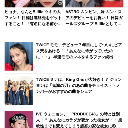
ヒョナ、なんとBilllie ツキの大
ASTRO ムンビン、妹 ムン・ス
ファン！ 目標は連絡先をゲット
アのデビューをお祝い！ 日韓ガ
すること！ 「有名になる前から
ールズグループ Billlieとしてデ
ファンでした」熱烈な愛にツキ
ビューした彼女をセンスあふれ
大感激
る投稿で祝福
TWICE モモ、デビュー７年目にしてついにピア
ス穴をあける！ 「あんなに怖がっていたの
に・・」 早速モモのマネをするファン続出
TWICE ミナは、King Gnuが大好き！？ ジョン
ヨンは「鬼滅の刃」のあの曲をチョイス・・メ
ンバーがおすすめの曲をシェア
IVE ウォニョン、「PRODUCE48」の時とは別
人！？ あんなにカラダが硬かった彼女が・・ 柔
軟性までも変えてしまう超努力家な彼女に称賛