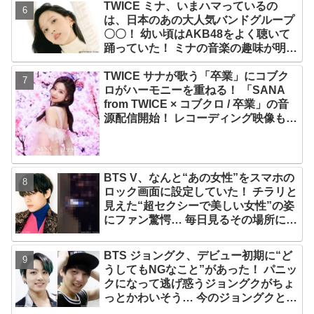
TWICE ミナ、いまハマっているの
は、日本のあの大人気バンドグループ
〇〇！ 幼い頃はAKB48をよく聴いて
踊っていた！ ミナの音楽の趣味が明ら
かに
TWICE サナが歌う「卒業」にコブク
ロがハーモニーを重ねる！ 「SANA
from TWICE × コブクロ / 卒業」の音
源配信開始！ レコーディング映像も公
開
BTS V、なんと“あの女性”をスマホの
ロック画面に設定していた！ チラリと
見えた“超セクシーで美しい女性”の姿
にファン驚愕… 毎日見るその場所にV
が選んだ女性の正体がまさにピッタリ
だと納得＆感動
BTS ジョングク、デビュー初期に“ど
うしてもNGなこと”があった！ パニッ
クになって逃げ惑うジョングクがちょ
っとかわいそう… 今のジョングクと比
べたあどけない姿が愛らしすぎるとフ