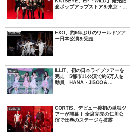
KATSEYE、EP『WILD』発売記
念ポップアップストアを東京・原
宿で開催 限定グッズも登場
EXO、約6年ぶりのワールドツア
EVENTS
ー日本公演を完走
ILLIT、初の日本ライブツアーを
NEWS
完走 5都市11公演で約6万人を
動員 HANA・JISOO＆
MOMOKAとのスペシャルコラボ
も実現
CORTIS、デビュー後初の単独ツ
EVENTS
アーが開幕！ 全席完売の仁川公
演で圧巻のステージを披露