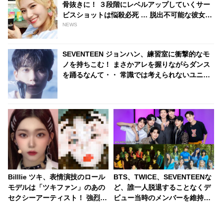
骨抜きに！ ３段階にレベルアップしていくサー
ビスショットは悩殺必死 … 脱出不可能な彼女の
キュートさにハマってしまうONCE続出
NEWS
SEVENTEEN ジョンハン、練習室に衝撃的なモ
ノを持ちこむ！ まさかアレを握りながらダンス
を踊るなんて・・ 常識では考えられないユニー
クな発想にくぎづけ
Billlie ツキ、表情演技のロール
BTS、TWICE、SEVENTEENな
モデルは「ツキファン」のあの
ど、誰一人脱退することなくデ
セクシーアーティスト！ 強烈な
ビュー当時のメンバーを維持し
表情からは確かに似たものを感
続けている「奇跡」のグループ
じるかも・・ 相思相愛だった２
まとめ！ 絆の深さに感激