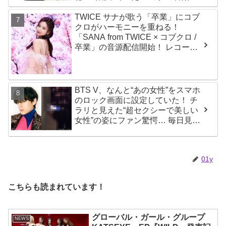
趣味が明らかに
TWICE サナが歌う「卒業」にコブ
クロがハーモニーを重ねる！
「SANA from TWICE × コブクロ /
卒業」の音源配信開始！ レコーデ
ィング映像も公開
BTS V、なんと“あの女性”をスマホ
のロック画面に設定していた！ チ
ラリと見えた“超セクシーで美しい
女性”の姿にファン驚愕… 毎日見る
その場所にVが選んだ女性の正体が
まさにピッタリだと納得＆感動
01y
こちらも読まれています！
グローバル・ガール・グループ
NEWS