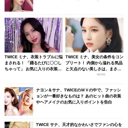
の声
TWICE ミナ、衣装トラブルに悩
TWICE ミナ、美女の条件をコン
まされる！ 「踊るたびに〇〇し
プリート！ 内側から溢れる気品
ちゃって」 お気に入りの衣装な
と欠点のない美しさは、まさに
のに・・ ミナを困らせたことと
「和製オードリー」
NEWS
は一体・・？
ナヨン＆サナ、TWICEのＭＶの中で、ファッシ
ョンが一番好きなものは？ あのヒット曲の衣装
やヘアメイクのお気に入りポイントを告白
TWICE サナ、天才的なかわいさでファンの心を