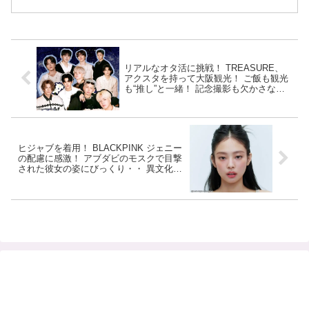
リアルなオタ活に挑戦！ TREASURE、
アクスタを持って大阪観光！ ご飯も観光
も“推し”と一緒！ 記念撮影も欠かさな
い・・ オタクさながらの姿に親近感
ヒジャブを着用！ BLACKPINK ジェニー
の配慮に感激！ アブダビのモスクで目撃
された彼女の姿にびっくり・・ 異文化を
尊重する彼女たちの行動がスゴすぎる