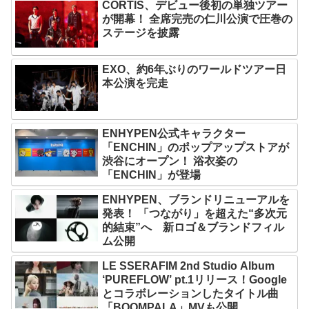
CORTIS、デビュー後初の単独ツアー
が開幕！ 全席完売の仁川公演で圧巻の
ステージを披露
EXO、約6年ぶりのワールドツアー日
本公演を完走
ENHYPEN公式キャラクター
「ENCHIN」のポップアップストアが
渋谷にオープン！ 浴衣姿の
「ENCHIN」が登場
ENHYPEN、ブランドリニューアルを
発表！ 「つながり」を超えた“多次元
的結束”へ 新ロゴ＆ブランドフィル
ム公開
LE SSERAFIM 2nd Studio Album
‘PUREFLOW’ pt.1リリース！Google
とコラボレーションしたタイトル曲
「BOOMPALA」MVも公開