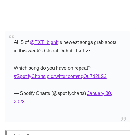
All 5 of
@TXT_bighit
‘s newest songs grab spots
in this week’s Global Debut chart 🎶
Which song do you have on repeat?
#SpotifyCharts
pic.twitter.com/nqOu7d2LS3
— Spotify Charts (@spotifycharts)
January 30,
2023