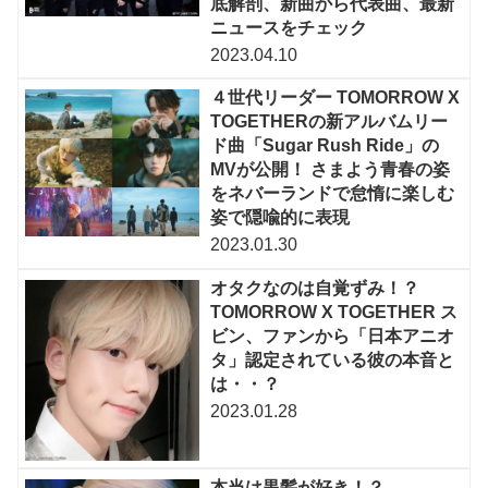
底解剖、新曲から代表曲、最新
ニュースをチェック
2023.04.10
４世代リーダー TOMORROW X
TOGETHERの新アルバムリー
ド曲「Sugar Rush Ride」の
MVが公開！ さまよう青春の姿
をネバーランドで怠惰に楽しむ
姿で隠喩的に表現
2023.01.30
オタクなのは自覚ずみ！？
TOMORROW X TOGETHER ス
ビン、ファンから「日本アニオ
タ」認定されている彼の本音と
は・・？
2023.01.28
本当は黒髪が好き！？