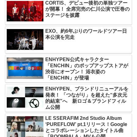
CORTIS、デビュー後初の単独ツアー
が開幕！ 全席完売の仁川公演で圧巻の
ステージを披露
EXO、約6年ぶりのワールドツアー日
本公演を完走
ENHYPEN公式キャラクター
「ENCHIN」のポップアップストアが
渋谷にオープン！ 浴衣姿の
「ENCHIN」が登場
ENHYPEN、ブランドリニューアルを
発表！ 「つながり」を超えた“多次元
的結束”へ 新ロゴ＆ブランドフィル
ム公開
LE SSERAFIM 2nd Studio Album
‘PUREFLOW’ pt.1リリース！Google
とコラボレーションしたタイトル曲
「BOOMPALA」MVも公開