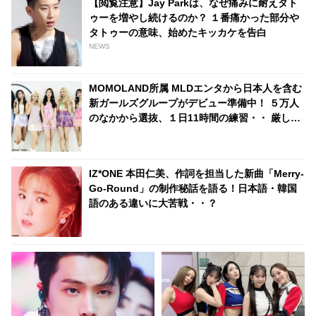
【閲覧注意】Jay Parkは、なぜ痛みに耐えタト
「バッグの中身がほぼ日本の物
ゥーを増やし続けるのか？ １番痛かった部分や
だ」
タトゥーの意味、始めたキッカケを告白
NEWS
MOMOLAND所属 MLDエンタから日本人を含む
新ガールズグループがデビュー準備中！ ５万人
のなかから選抜、１日11時間の練習・・ 厳しい
練習生の生活が明らかに
IZ*ONE 本田仁美、作詞を担当した新曲「Merry-
Go-Round」の制作秘話を語る！日本語・韓国
語のある違いに大苦戦・・？