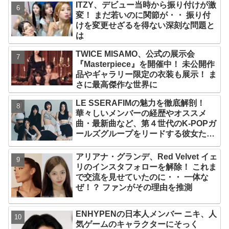
ITZY、デビュー当時から振り付けが激
出演
変！ まだ若いのに関節が・・ 振り付
けを変更せざるを得ない深刻な問題と
は
TWICE MISAMO、公式の展示会
『Masterpiece』を開催中！ 未公開作
品やギャラリー限定の衣装も展示！ ま
さに最高傑作な世界に
LE SSERAFIMの魅力を徹底解剖！
華々しいメンバーの経歴やオススメ
曲・最新曲など、第４世代のK-POPガ
ールズグループをリードする彼女たち
のスゴさとは？
アリアナ・グランデ、Red Velvet イェ
リのインスタフォローを解除！ これま
で交流を見せていたのに・・ 一体な
ぜ！？ ファンがその理由を推測
ENHYPENの日本人メンバー ニキ、人
気ゲームのキャラクターにそっく