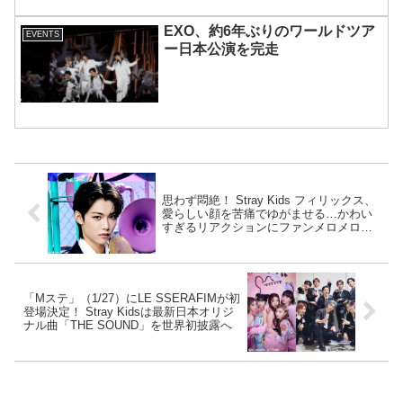
EXO、約6年ぶりのワールドツア
EVENTS
ー日本公演を完走
思わず悶絶！ Stray Kids フィリックス、
愛らしい顔を苦痛でゆがませる…かわい
すぎるリアクションにファンメロメロ！
いったい彼の身に何が？
「Mステ」（1/27）にLE SSERAFIMが初
登場決定！ Stray Kidsは最新日本オリジ
ナル曲「THE SOUND」を世界初披露へ