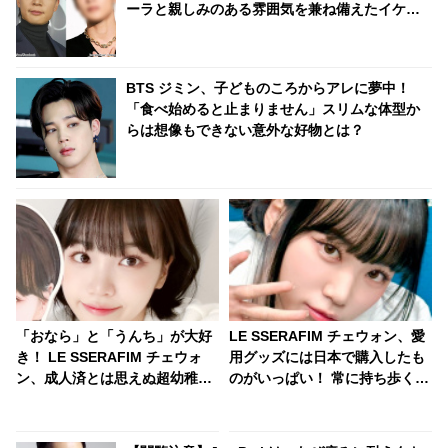
ーラと親しみのある雰囲気を兼ね備えたイケメ
ンとは一体ダレ？
BTS ジミン、子どものころからアレに夢中！
「食べ始めると止まりません」スリムな体型か
らは想像もできない意外な好物とは？
「おなら」と「うんち」が大好
LE SSERAFIM チェウォン、愛
き！ LE SSERAFIM チェウォ
用グッズには日本で購入したも
ン、成人済とは思えぬ超幼稚な
のがいっぱい！ 常に持ち歩くほ
一面が明らかに！「おならトー
どお気に入りなそのグッズと
ク」がまさかの大盛り上が
は・・ バッグから次々と出てく
り・・ 衝撃的なシーンに爆笑
る日本のアイテムにびっくり