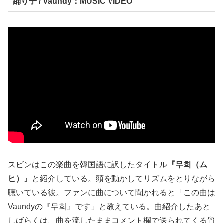
踊り子 / Vaundy：MUSIC VIDEO
スビンはこの楽曲を韓国語に訳したタイトル
『무희（ム
ヒ）』
と紹介している。頭を動かしてリズムをとりながら
聴いている彼。ファンに曲について聞かれると「この曲は
Vaundyの『무희』です」と教えている。曲紹介したあと
しばらくは、曲を流したままコメント欄で送られてくる質