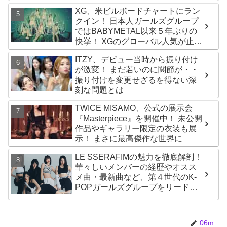
XG、米ビルボードチャートにラン
クイン！ 日本人ガールズグループ
ではBABYMETAL以来５年ぶりの
快挙！ XGのグローバル人気が止ま
らない…「コーチェラ2025」にも
ITZY、デビュー当時から振り付け
日本人唯一の出演
が激変！ まだ若いのに関節が・・
振り付けを変更せざるを得ない深
刻な問題とは
TWICE MISAMO、公式の展示会
『Masterpiece』を開催中！ 未公開
作品やギャラリー限定の衣装も展
示！ まさに最高傑作な世界に
LE SSERAFIMの魅力を徹底解剖！
華々しいメンバーの経歴やオスス
メ曲・最新曲など、第４世代のK-
POPガールズグループをリードす
る彼女たちのスゴさとは？
06m