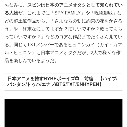
ちなみに、
スビンは日本のアニメオタクとして知られてい
る人物
だ。これまでに「SPY FAMILY」や「呪術廻戦」な
どの超王道作品から、「さよならの朝に約束の花をかざろ
う」や「終末なにしてますか？忙しいですか？救ってもら
っていいですか？」などのコアな作品までたくさん見てい
る。同じくTXTメンバーであるヒュニンカイ（カイ・カマ
ル・ヒュニン）も日本アニメオタクだが、2人で様々な作
品を楽しんでいるようだ。
日本アニメを推すHYBEボーイズ📺 – 前編 – 【ハイブ/
バンタン/トゥバ/エナプ/BTS/TXT/ENHYPEN】