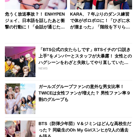
危うく放送事故？！ ENHYPEN
KARA、７年ぶりのダンス練習
ジェイ、日本語を話したあと衝
で体がボロボロに！「ひざに水
撃の行動に！「会話が通じたの
が溜まった」「階段を下りられ
がうれしくて…」興奮のあまり
なくなった」あまりの体力のな
予想外の姿に変貌・・ 全力でよ
さにニコル驚愕！ 振付を修正し
ろこびを表現する彼にメンバー
ていたことを告白
「BTS公式の女たらしです」BTSイチの“口説き
大爆笑
上手”をメンバーとスタッフが大暴露！ 女性との
ハグシーンをわざと失敗してやり直していたと
バラされるメンバーも！ 爆弾発言のオンパレー
NEWS
ドに爆笑
ガールズグループファンの意外な男女比率！
TWICEは女性ファンが増えた？ 男性ファン率９
割のグループも
BTS（防弾少年団）V＆ジミンはどんな高校生だ
った？ 同級生のOh My Girlスンヒが2人の過去
を語る