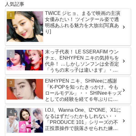
人気記事
TWICE ジヒョ、まるで映画の主演
女優みたい！ ツインテール姿で透
明感あふれる魅力を大放出[写真あ
り]
末っ子代表！ LE SSERAFIM ウン
チェ、ENHYPEN ニキの気持ちを
代弁！ …しかしソンフンは全否定
「うちの末っ子は違います」・・
かわいすぎる２人の会話に爆笑
ENHYPEN ニキ、SHINeeに感謝
「K-POPを知ったきっかけ、今も
ロールモデル」・・ SHINeeキッズ
としての経験を経て６年ぶりに東
京ドームに帰還した感想は？
I.O.I、Wanna One、IZ*ONE、X1に
なるはずだったかもしれない・・
「PRODUCE 101」シリーズの不
正投票操作で脱落させられた練習
生12人の氏名が公表