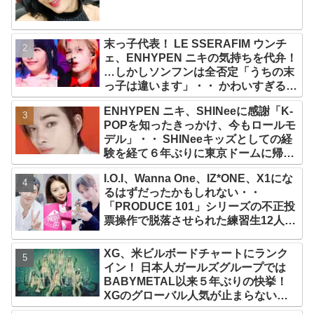
末っ子代表！ LE SSERAFIM ウンチ
ェ、ENHYPEN ニキの気持ちを代弁！
…しかしソンフンは全否定「うちの末
っ子は違います」・・ かわいすぎる２
人の会話に爆笑
ENHYPEN ニキ、SHINeeに感謝「K-
POPを知ったきっかけ、今もロールモ
デル」・・ SHINeeキッズとしての経
験を経て６年ぶりに東京ドームに帰還
した感想は？
I.O.I、Wanna One、IZ*ONE、X1にな
るはずだったかもしれない・・
「PRODUCE 101」シリーズの不正投
票操作で脱落させられた練習生12人の
氏名が公表
XG、米ビルボードチャートにランク
イン！ 日本人ガールズグループでは
BABYMETAL以来５年ぶりの快挙！
XGのグローバル人気が止まらない…
「コーチェラ2025」にも日本人唯一の