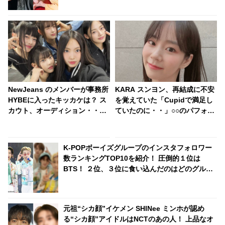
NewJeans のメンバーが事務所
KARA スンヨン、再結成に不安
HYBEに入ったキッカケは？ ス
を覚えていた「Cupidで満足し
カウト、オーディション・・？
ていたのに・・」○○のパフォー
無名だった彼女たちがいかにし
マンスが心配で仕方なかった！
てスターの素質を見いだされた
アイドルとしてのプライドが感
のか、その経緯が明らかに
じられる発言はさすがの一言
K-POPボーイズグループのインスタフォロワー
数ランキングTOP10を紹介！ 圧倒的１位は
BTS！ ２位、３位に食い込んだのはどのグルー
プ？
元祖“シカ顔”イケメン SHINee ミンホが認め
る“シカ顔”アイドルはNCTのあの人！ 上品なオ