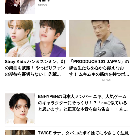
NEWS
Stray Kids ハン＆スンミン、幻
「PRODDUCE 101 JAPAN」の
の楽曲を披露！ やっぱりファン
練習生たちを心から鍛えなお
の期待を裏切らない！ 先輩
す！ ムキムキの筋肉を持つボイ
DAY6の「Zombie」をカバーし
ストレーナー「菅井秀憲」とは
NEWS
ファンからは歓喜の声
いったいどんな人？
ENHYPENの日本人メンバー ニキ、人気ゲーム
のキャラクターにそっくり！？「○○に似ている
と思います」と正直な本音を自ら告白・・ あま
りにもそっくりな見た目にファン大爆笑「客観
的な視点で自分を見てるねｗｗ」
TWICE サナ、タバコのポイ捨てにやさしく注意