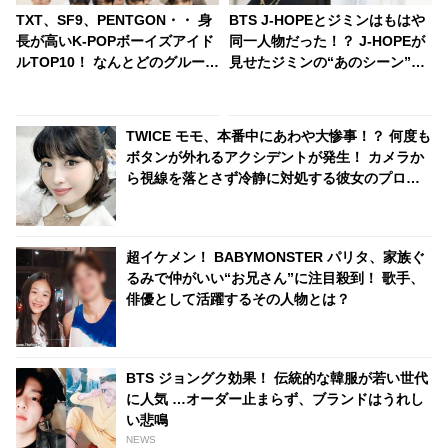
TXT、SF9、PENTGON・・ 身
BTS J-HOPEとジミンはもはや
長が高いK-POPボーイズアイド
同一人物だった！？ J-HOPEが
ルTOP10！ なんとどのグループ
見せたジミンの“あのシーン”の
も平均身長が180センチ超え！
モノマネが超ソックリすぎる…
全員が185センチ以上のグルー
あまりの再現度にファンから驚
プも
きの声殺到
TWICE モモ、本番中にあわや大惨事！？ 何度も
ボタンが外れるアクシデントが発生！ カメラか
ら視線を落とさず冷静に対処する彼女のプロフ
ェッショナルな行動に拍手喝采[動画あり]
超イケメン！ BABYMONSTER パリタ、家族ぐ
るみで仲がいい“お兄さん”に注目殺到！ 歌手、
俳優として活躍するその人物とは？
BTS ジョングク効果！ 伝統的な韓服が若い世代
に人気 …オーダー止まらず、ブランドはうれし
い悲鳴
NEWS