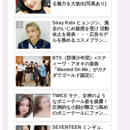
る魅力を大放出[写真あり]
Stray Kids ヒョンジン、過
去のいじめ疑惑を受け 活動
休止を発表・・・広告モデ
ルを務めるコスメブランド
CLIOも広告写真を取り下げ
BTS（防弾少年団）×ステ
ィーヴ・アオキの楽曲
「Wasted On Me」がカナ
ダでゴールド認定に
TWICE サナ、女神のよう
なポニーテール姿を披露！
圧倒的な小顔が際立つ高め
のポニーテールにファン歓
喜
SEVENTEEN ミンギュ、