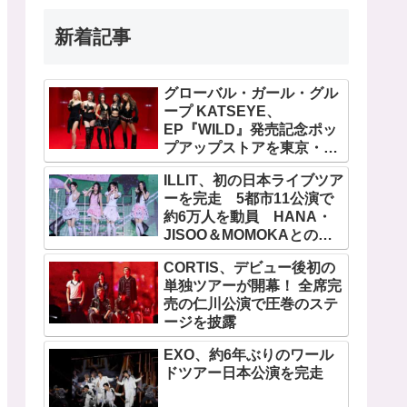
新着記事
グローバル・ガール・グル
ープ KATSEYE、
EP『WILD』発売記念ポッ
プアップストアを東京・原
宿で開催 限定グッズも登
ILLIT、初の日本ライブツア
場
ーを完走 5都市11公演で
約6万人を動員 HANA・
JISOO＆MOMOKAとのス
ペシャルコラボも実現
CORTIS、デビュー後初の
単独ツアーが開幕！ 全席完
売の仁川公演で圧巻のステ
ージを披露
EXO、約6年ぶりのワール
ドツアー日本公演を完走