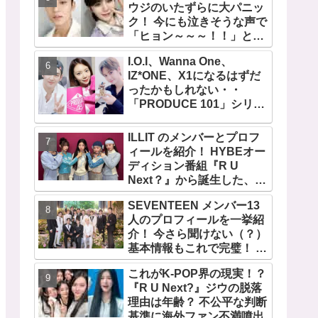
ウジのいたずらに大パニッ
ク！ 今にも泣きそうな声で
「ヒョン～～～！！」と呼
びかける… 恐怖のあまり子
I.O.I、Wanna One、
供のように駆け出す姿がか
IZ*ONE、X1になるはずだ
わいい
ったかもしれない・・
「PRODUCE 101」シリー
ズの不正投票操作で脱落さ
せられた練習生12人の氏名
ILLIT のメンバーとプロフ
が公表
ィールを紹介！ HYBEオー
ディション番組『R U
Next？』から誕生した、日
本人のイロハとモカを含む
SEVENTEEN メンバー13
5人組ガールズグループ！
人のプロフィールを一挙紹
デビュー曲「Magnetic」が
介！ 今さら聞けない（？）
いきなりの大ヒット
基本情報もこれで完璧！ 代
表曲から最新曲、爆笑コン
これがK-POP界の現実！？
テンツ『GOING
『R U Next?』ジウの脱落
SEVENTEEN』まで・・
理由は年齢？ 不公平な判断
VERY NICEな魅力が満載
基準に海外ファン不満噴出