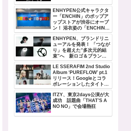
ENHYPEN公式キャラクタ
ー「ENCHIN」のポップア
ップストアが渋谷にオープ
ン！ 浴衣姿の「ENCHIN」
が登場
ENHYPEN、ブランドリニ
ューアルを発表！ 「つなが
り」を超えた“多次元的結
束”へ 新ロゴ＆ブランド
フィルム公開
LE SSERAFIM 2nd Studio
Album ‘PUREFLOW’ pt.1
リリース！Googleとコラ
ボレーションしたタイトル
曲「BOOMPALA」MVも公
ITZY、東京2days公演が大
開
成功 話題曲「THAT’S A
NO NO」で会場熱狂