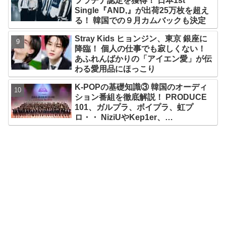
プラチナ認定を獲得！ 日本1st
り】
Single『AND,』が出荷25万枚を超え
る！ 韓国での９月カムバックも決定
Stray Kids ヒョンジン、東京 銀座に
降臨！ 個人の仕事でも寂しくない！
あふれんばかりの「アイエン愛」が伝
わる愛用品にほっこり
K-POPの基礎知識③ 韓国のオーディ
ション番組を徹底解説！ PRODUCE
101、ガルプラ、ボイプラ、虹プ
ロ・・ NiziUやKep1er、
ZEROBASEONEら人気グループが
続々と誕生！ JO1やINI、ME:Iを生ん
だ日プまで一挙紹介