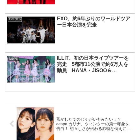
EXO、約6年ぶりのワールドツア
EVENTS
ー日本公演を完走
ILLIT、初の日本ライブツアーを
NEWS
完走 5都市11公演で約6万人を
動員 HANA・JISOO＆
MOMOKAとのスペシャルコラボ
も実現
蒸かしたてのじゃがいもみたい！？
aespa カリナ、ウィンターの第一印象を
告白！ 初々しさが伝わる独特な例えにス
タジオ爆笑「ほかほかしてました」