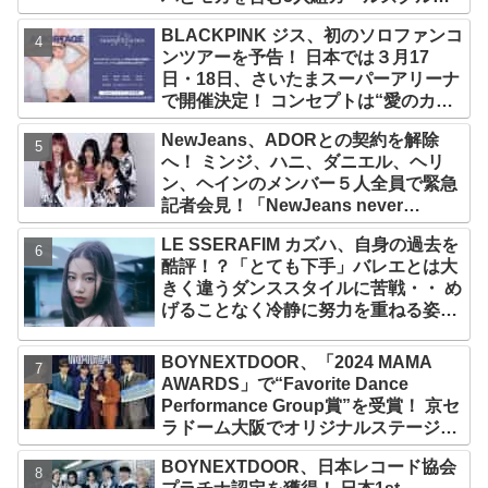
プ！ デビュー曲「Magnetic」がいき
BLACKPINK ジス、初のソロファンコ
なりの大ヒット
ンツアーを予告！ 日本では３月17
日・18日、さいたまスーパーアリーナ
で開催決定！ コンセプトは“愛のカケ
ラ”！？ 14日には新アルバム
NewJeans、ADORとの契約を解除
『AMORTAGE』もリリース
へ！ ミンジ、ハニ、ダニエル、ヘリ
ン、ヘインのメンバー５人全員で緊急
記者会見！「NewJeans never
dies!」と微笑みの宣言！ ADOR側、
LE SSERAFIM カズハ、自身の過去を
2029年まで契約有効と主張
酷評！？「とても下手」バレエとは大
きく違うダンススタイルに苦戦・・ め
げることなく冷静に努力を重ねる姿に
称賛の声続々
BOYNEXTDOOR、「2024 MAMA
AWARDS」で“Favorite Dance
Performance Group賞”を受賞！ 京セ
ラドーム大阪でオリジナルステージパ
フォーマンス披露！ 卒業パーティーを
BOYNEXTDOOR、日本レコード協会
コンセプトにスーツで魅了【動画あ