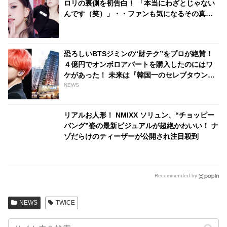
ロリの裏側を初告白！ 「本当にわざとじゃない
んです（笑）」・・ファンも気になるその真相
とは？
恐ろしいBTSジミンの“財テク”をプロが絶賛！
４億円でオンボロアパートを購入したのにはワ
ケがあった！ 未来は『韓国一のセレブタウン』
の地主になるってホント？
NEWS
リアルお人形！ NMIXX ソリュン、“チョッピー
バング”姿の最新ビジュアルが超絶かわいい！ ナ
ゾだらけのティーザーが公開され注目殺到
Recommended by
NEWS
TWICE