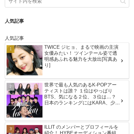
人気記事
人気記事
TWICE ジヒョ、まるで映画の主演
女優みたい！ ツインテール姿で透
明感あふれる魅力を大放出[写真あ
り]
世界で最も人気のあるK-POPアー
ティストは誰？ １位はやっぱり
BTS、気になる２位、３位は…？
日本のランキングにはKARA、少女
時代もランクイン！ 各国の個性あ
ふれるデータに注目殺到
ILLIT のメンバーとプロフィールを
紹介！ HYBEオーディション番組