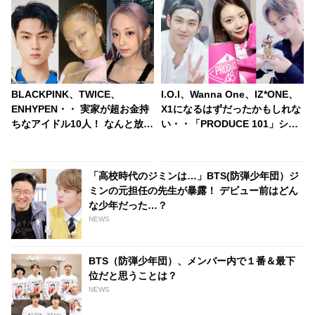
BLACKPINK、TWICE、
I.O.I、Wanna One、IZ*ONE、
ENHYPEN・・ 実家が超お金持
X1になるはずだったかもしれな
ちなアイドル10人！ なんと放送
い・・「PRODUCE 101」シリ
局を買収できるほどの財力！ 桁
ーズの不正投票操作で脱落させ
違いな裕福さにびっくり
られた練習生12人の氏名が公表
「高校時代のジミンは…」BTS(防弾少年団）ジ
ミンの元担任の先生が暴露！ デビュー前はどん
な少年だった…？
NEWS
BTS（防弾少年団）、メンバー内で１番＆最下
位だと思うことは？
NEWS