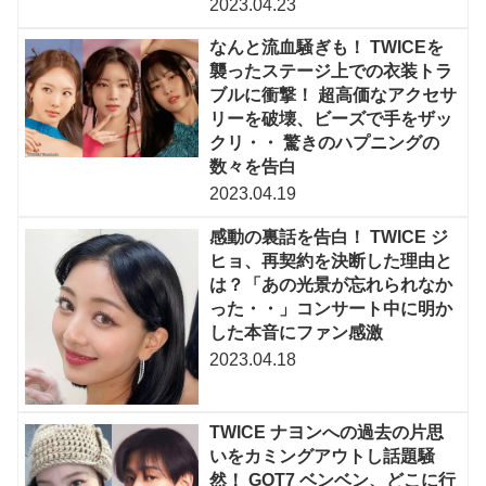
2023.04.23
なんと流血騒ぎも！ TWICEを
襲ったステージ上での衣装トラ
ブルに衝撃！ 超高価なアクセサ
リーを破壊、ビーズで手をザッ
クリ・・ 驚きのハプニングの
数々を告白
2023.04.19
感動の裏話を告白！ TWICE ジ
ヒョ、再契約を決断した理由と
は？「あの光景が忘れられなか
った・・」コンサート中に明か
した本音にファン感激
2023.04.18
TWICE ナヨンへの過去の片思
いをカミングアウトし話題騒
然！ GOT7 ベンベン、どこに行