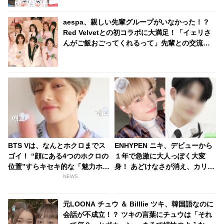
aespa、親しい先輩グループがいなかった！？
Red Velvetとの初コラボに大満足！「イェリさ
んがご飯おごってくれるって」先輩との交流に
うれしさを隠せないメンバーたちにほっこり
BTS Vは、なんとホクロまでス
ENHYPEN ニキ、デビューから
ゴイ！ “顔にある4つのホクロの
１年で急激に大人っぽく大変
位置”すらキセキ的な「魅力ホク
身！ あどけなさが消え、カリス
ロ」とは？
マ性が増したビジュアルにメロ
NEWS
メロ
元LOONA チュウ ＆ Billlie ツキ、韓国語なのに
会話が不成立！？ ツキの言葉にチュウは「それ