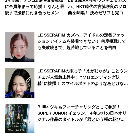
SHINee、オンユのMV撮影現場
LE SSERAFIM ウンチェ＆カズ
に全員集まって応援！ なんと最
ハ、HKT時代の宮脇咲良のソロ
後まで撮影に付き合ったメンバ
曲を熱唱！ 決めゼリフも完コ
ーも・・ メンバーの絆の深さが
ピ、興奮のあまり大絶叫・・ そ
わかる愛情深い応援に感激
の姿は熱烈ファンそのもの！
「この動画毎週見てる」
LE SSERAFIM カズハ、アイドルの定番ファッ
ションアイテムを装着できない！ 何度挑戦して
も失敗続きで、超苦戦していることを告白
LE SSERAFIMの末っ子「えがじゃが」ことウン
チェが人気急上昇中！ “ソロエンディング妖
精”に抜擢！ スマイルポテトのようなあどけない
純粋な笑顔とかわいすぎる愛嬌にメンバーも悶
絶
Billlie ツキもフィーチャリングとして参加！
SUPER JUNOR イェソン、４年ぶりの日本オリ
ジナル作品のタイトルが「君という桜の花びら
が僕の心に舞い降りた。」に決定！ ONE OK
ROCK「C.h.a.o.s.m.y.t.h.」のカバーも収録