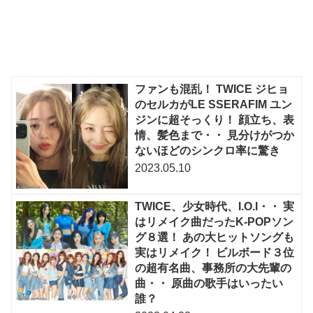
ファンも混乱！ TWICE ジヒョ
のセルカがLE SSERAFIM ユン
ジンに超そっくり！ 顔立ち、表
情、髪色まで・・ 見分けがつか
ないほどのシンクロ率に驚き
2023.05.10
TWICE、少女時代、I.O.I・・ 実
はリメイク曲だったK-POPソン
グ８選！ あの大ヒットソングも
実はリメイク！ ビルボード３位
の超有名曲、事務所の大先輩の
曲・・ 原曲の歌手はいったい
誰？