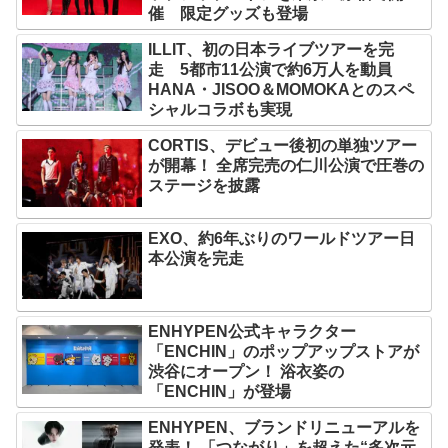
催 限定グッズも登場
ILLIT、初の日本ライブツアーを完
走 5都市11公演で約6万人を動員
HANA・JISOO＆MOMOKAとのスペ
シャルコラボも実現
CORTIS、デビュー後初の単独ツアー
が開幕！ 全席完売の仁川公演で圧巻の
ステージを披露
EXO、約6年ぶりのワールドツアー日
本公演を完走
ENHYPEN公式キャラクター
「ENCHIN」のポップアップストアが
渋谷にオープン！ 浴衣姿の
「ENCHIN」が登場
ENHYPEN、ブランドリニューアルを
発表！ 「つながり」を超えた“多次元