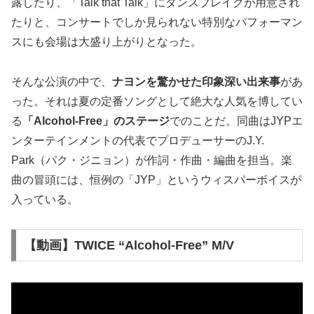
露したり、「Talk that Talk」にダンスブレイクが用意され
たりと、コンサートでしか見られない特別なパフォーマン
スにも会場は大盛り上がりとなった。
そんな公演の中で、
ナヨンを驚かせた印象深い出来事
があ
った。それは夏の定番ソングとして絶大な人気を博してい
る
「Alcohol-Free」のステージ
でのことだ。同曲はJYPエ
ンターテインメントの代表でプロデューサーのJ.Y.
Park（パク・ジニョン）が作詞・作曲・編曲を担当。楽
曲の冒頭には、恒例の「JYP」というウィスパーボイスが
入っている。
【動画】TWICE “Alcohol-Free” M/V