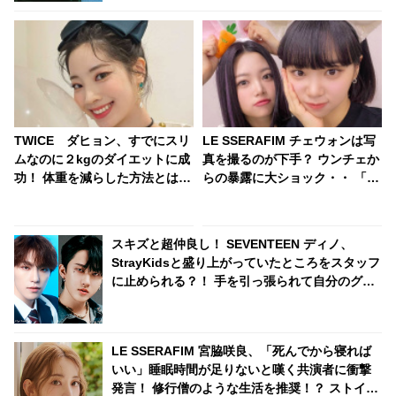
TWICE ダヒョン、すでにスリ
LE SSERAFIM チェウォンは写
ムなのに２kgのダイエットに成
真を撮るのが下手？ ウンチェか
功！ 体重を減らした方法とは？
らの暴露に大ショック・・ 「あ
ダイエットの秘訣を明かす
の時は気に入ってるって言って
たのに」
スキズと超仲良し！ SEVENTEEN ディノ、
StrayKidsと盛り上がっていたところをスタッフ
に止められる？！ 手を引っ張られて自分のグル
ープの元へ連行・・ かわいすぎる一部始終に爆
笑
LE SSERAFIM 宮脇咲良、「死んでから寝れば
いい」睡眠時間が足りないと嘆く共演者に衝撃
発言！ 修行僧のような生活を推奨！？ ストイッ