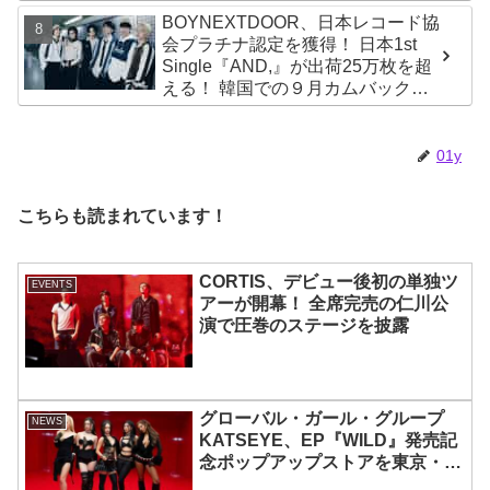
ージパフォーマンス披露！ 卒業パ
BOYNEXTDOOR、日本レコード協
ーティーをコンセプトにスーツで
会プラチナ認定を獲得！ 日本1st
魅了【動画あり】
Single『AND,』が出荷25万枚を超
える！ 韓国での９月カムバックも
決定
01y
こちらも読まれています！
CORTIS、デビュー後初の単独ツ
EVENTS
アーが開幕！ 全席完売の仁川公
演で圧巻のステージを披露
グローバル・ガール・グループ
NEWS
KATSEYE、EP『WILD』発売記
念ポップアップストアを東京・原
宿で開催 限定グッズも登場