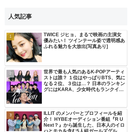
人気記事
TWICE ジヒョ、まるで映画の主演女
優みたい！ ツインテール姿で透明感あ
ふれる魅力を大放出[写真あり]
世界で最も人気のあるK-POPアーティ
ストは誰？ １位はやっぱりBTS、気に
なる２位、３位は…？ 日本のランキン
グにはKARA、少女時代もランクイ
ン！ 各国の個性あふれるデータに注目
殺到
ILLIT のメンバーとプロフィールを紹
介！ HYBEオーディション番組『R U
Next？』から誕生した、日本人のイロ
ハとモカを含む5人組ガールズグルー