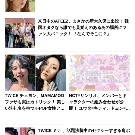
クすぎる姿勢に啞然
来日中のATEEZ、まさかの新大久保に出没！ 韓
国オタクなら誰でも見覚えのあるあの場所にフ
ァン大パニック！ 「なんでそこに？」
TWICE チェヨン、MAMAMOO
NCT×サンリオ、メンバーとキ
ファサも実はカトリック！ 美し
ャラクターの組み合わせが公
い洗礼名を持つK-POP女性アイ
開！ ユウタ×キティ、ドヨン×ク
ドルたち
ロミ・・ 見事にマッチしたキャ
ラがかわいすぎる
TWICE ミナ 、話題沸騰中のセクシーすぎる肩ポ