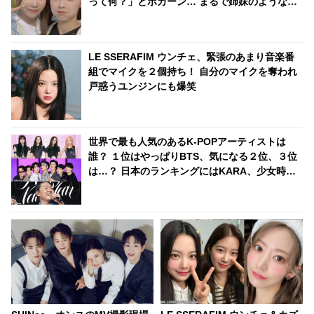
って何？」とポカーン… まるで姉妹のようなコ
ミカルすぎるやりとりに「もっと共演して」の
声続々
LE SSERAFIM ウンチェ、緊張のあまり音楽番
組でマイクを２個持ち！ 自分のマイクを奪われ
戸惑うユンジンにも爆笑
世界で最も人気のあるK-POPアーティストは
誰？ １位はやっぱりBTS、気になる２位、３位
は…？ 日本のランキングにはKARA、少女時代
もランクイン！ 各国の個性あふれるデータに注
目殺到