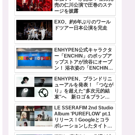
売の仁川公演で圧巻のステ
ージを披露
EXO、約6年ぶりのワール
ドツアー日本公演を完走
ENHYPEN公式キャラクタ
ー「ENCHIN」のポップア
ップストアが渋谷にオープ
ン！ 浴衣姿の「ENCHIN」
が登場
ENHYPEN、ブランドリニ
ューアルを発表！ 「つなが
り」を超えた“多次元的結
束”へ 新ロゴ＆ブランド
フィルム公開
LE SSERAFIM 2nd Studio
Album ‘PUREFLOW’ pt.1
リリース！Googleとコラ
ボレーションしたタイトル
曲「BOOMPALA」MVも公