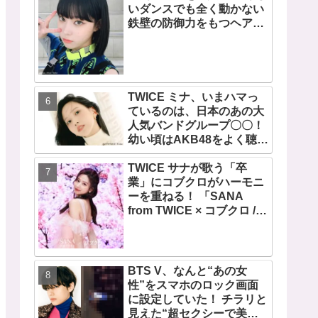
いダンスでも全く動かない
鉄壁の防御力をもつヘアス
タイルが話題・・ 彼女の美
しさをより一層引き立たせ
る最強の前髪に視線集中
TWICE ミナ、いまハマっ
ているのは、日本のあの大
人気バンドグループ〇〇！
幼い頃はAKB48をよく聴い
て踊っていた！ ミナの音楽
TWICE サナが歌う「卒
の趣味が明らかに
業」にコブクロがハーモニ
ーを重ねる！ 「SANA
from TWICE × コブクロ /
卒業」の音源配信開始！ レ
コーディング映像も公開
BTS V、なんと“あの女
性”をスマホのロック画面
に設定していた！ チラリと
見えた“超セクシーで美し