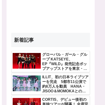
新着記事
グローバル・ガール・グル
ープ KATSEYE、
EP『WILD』発売記念ポッ
プアップストアを東京・原
宿で開催 限定グッズも登
ILLIT、初の日本ライブツア
場
ーを完走 5都市11公演で
約6万人を動員 HANA・
JISOO＆MOMOKAとのス
ペシャルコラボも実現
CORTIS、デビュー後初の
単独ツアーが開幕！ 全席完