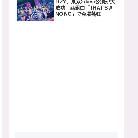
ITZY、東京2days公演が大
開
成功 話題曲「THAT’S A
NO NO」で会場熱狂