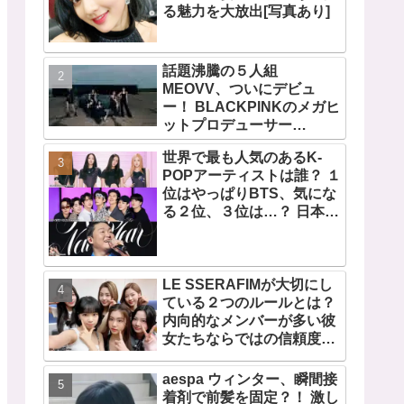
る魅力を大放出[写真あり]
話題沸騰の５人組
MEOVV、ついにデビュ
ー！ BLACKPINKのメガヒ
ットプロデューサー
TEDDYが手掛ける、
世界で最も人気のあるK-
THEBLACKLABEL初のガ
POPアーティストは誰？ １
ールズグループ！ デビュー
位はやっぱりBTS、気にな
シングル「MEOW」をリリ
る２位、３位は…？ 日本の
ース
ランキングにはKARA、少
女時代もランクイン！ 各国
の個性あふれるデータに注
目殺到
LE SSERAFIMが大切にし
ている２つのルールとは？
内向的なメンバーが多い彼
女たちならではの信頼度を
高める秘訣に注目
aespa ウィンター、瞬間接
着剤で前髪を固定？！ 激し