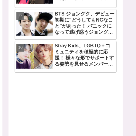
い女性”の姿にファン驚
愕… 毎日見るその場所にV
BTS ジョングク、デビュー
が選んだ女性の正体がまさ
初期に“どうしてもNGなこ
にピッタリだと納得＆感動
と”があった！ パニックに
なって逃げ惑うジョングク
がちょっとかわいそう… 今
のジョングクと比べたあど
Stray Kids、LGBTQ＋コ
けない姿が愛らしすぎると
ミュニティを積極的に応
ファンメロメロ
援！ 様々な形でサポートす
る姿勢を見せるメンバーに
称賛の声