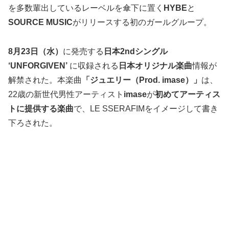
を多数輩出しているレーベルを傘下に置く
HYBE
と
SOURCE MUSIC
がリリースする初のガールグループ。
8月23日（水）
に発売する
日本2ndシングル
‘UNFORGIVEN’
に収録される
日本オリジナル楽曲
情報が
解禁された。本楽曲
「ジュエリー（Prod. imase）」
は、
22歳の新世代男性アーティスト
imase
が
初めてアーティス
トに提供する楽曲
で、LE SSERAFIMをイメージして書き
下ろされた。