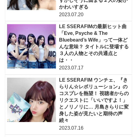
ずかしそうに固まる２人の姿が
かわいすぎる
2023.07.20
LE SSERAFIMの最新ヒット曲
「Eve, Psyche & The
Bluebeard’s Wife」って一体ど
んな意味？ タイトルに登場する
３人の人物とその共通点と
は・・
2023.07.17
LE SSERAFIM ウンチェ、『き
らりん☆レボリューション』の
コスプレを熱望！ 視聴者からの
リクエストに「いいですよ！」
とノリノリに… 月島きらりに変
身した姿が見たいと期待の声
続々
2023.07.16