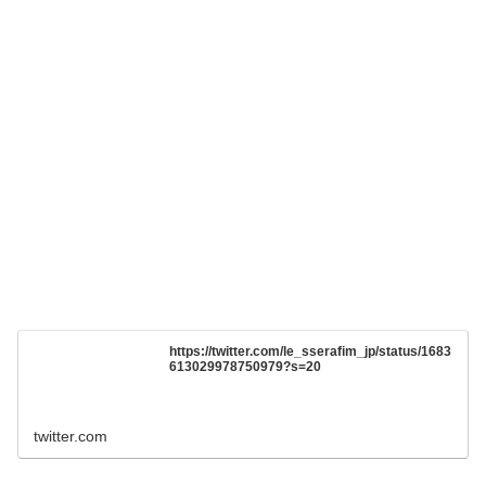
https://twitter.com/le_sserafim_jp/status/1683
613029978750979?s=20
twitter.com