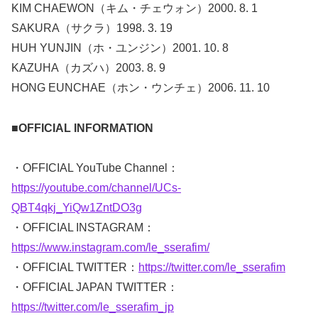
KIM CHAEWON（キム・チェウォン）2000. 8. 1
SAKURA（サクラ）1998. 3. 19
HUH YUNJIN（ホ・ユンジン）2001. 10. 8
KAZUHA（カズハ）2003. 8. 9
HONG EUNCHAE（ホン・ウンチェ）2006. 11. 10
■OFFICIAL INFORMATION
・OFFICIAL YouTube Channel：
https://youtube.com/channel/UCs-
QBT4qkj_YiQw1ZntDO3g
・OFFICIAL INSTAGRAM：
https://www.instagram.com/le_sserafim/
・OFFICIAL TWITTER：
https://twitter.com/le_sserafim
・OFFICIAL JAPAN TWITTER：
https://twitter.com/le_sserafim_jp