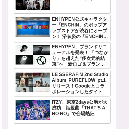
ENHYPEN公式キャラクタ
ー「ENCHIN」のポップア
ップストアが渋谷にオープ
ン！ 浴衣姿の「ENCHIN」
が登場
ENHYPEN、ブランドリニ
ューアルを発表！ 「つなが
り」を超えた“多次元的結
束”へ 新ロゴ＆ブランド
フィルム公開
LE SSERAFIM 2nd Studio
Album ‘PUREFLOW’ pt.1
リリース！Googleとコラ
ボレーションしたタイトル
曲「BOOMPALA」MVも公
ITZY、東京2days公演が大
開
成功 話題曲「THAT’S A
NO NO」で会場熱狂