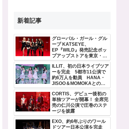
新着記事
グローバル・ガール・グル
ープ KATSEYE、
EP『WILD』発売記念ポッ
プアップストアを東京・原
宿で開催 限定グッズも登
ILLIT、初の日本ライブツア
場
ーを完走 5都市11公演で
約6万人を動員 HANA・
JISOO＆MOMOKAとのス
ペシャルコラボも実現
CORTIS、デビュー後初の
単独ツアーが開幕！ 全席完
売の仁川公演で圧巻のステ
ージを披露
EXO、約6年ぶりのワール
ドツアー日本公演を完走