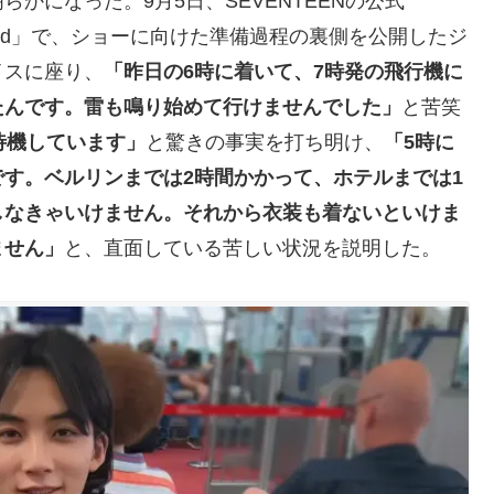
らかになった。9月5日、SEVENTEENの公式
ecord」で、ショーに向けた準備過程の裏側を公開したジ
イスに座り、
「昨日の6時に着いて、7時発の飛行機に
たんです。雷も鳴り始めて行けませんでした」
と苦笑
待機しています」
と驚きの事実を打ち明け、
「5時に
す。ベルリンまでは2時間かかって、ホテルまでは1
しなきゃいけません。それから衣装も着ないといけま
ません」
と、直面している苦しい状況を説明した。