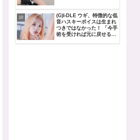
(G)I-DLE ウギ、特徴的な低
音ハスキーボイスは生まれ
つきではなかった！ 「今手
術を受ければ元に戻せるけ
ど...」 あの声になった原因
とは？