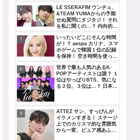
宿で開催 限定グッズも登
LE SSERAFIM ウンチェ、
場
&TEAM YUMAからの予期
せぬ質問にタジタジ！ それ
を私に聞くの…？ 内向的で
あるからこそ答えに困る彼
いったいどこにそんな時間
女のリアクションがかわい
が！？ aespa カリナ、スマ
すぎる
ホゲームで韓国１位の記録
を保持！ 空き時間を使って
１万回ものミニゲームをク
世界で最も人気のあるK-
リア「芸能人たちが時間が
POPアーティストは誰？ １
ないと言っているのは全部
位はやっぱりBTS、気にな
嘘」
る２位、３位は…？ 日本の
ランキングにはKARA、少
女時代もランクイン！ 各国
の個性あふれるデータに注
目殺到
ATTEZ サン、すっぴんが
イケメンすぎる！ ステージ
上でのカリスマ的な雰囲気
から一変、ピュア感あふれ
るビジュアルに視線殺到