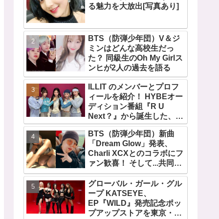
る魅力を大放出[写真あり]
BTS（防弾少年団）V＆ジ
ミンはどんな高校生だっ
た？ 同級生のOh My Girlス
ンヒが2人の過去を語る
ILLIT のメンバーとプロフ
ィールを紹介！ HYBEオー
ディション番組『R U
Next？』から誕生した、日
本人のイロハとモカを含む
BTS（防弾少年団）新曲
5人組ガールズグループ！
「Dream Glow」発表、
デビュー曲「Magnetic」が
Charli XCXとのコラボにフ
いきなりの大ヒット
ァン歓喜！ そして...共同制
作者が明かすジミンへの思
い「彼の夢、そして彼の絶
グローバル・ガール・グル
望から生まれた歌」
ープ KATSEYE、
EP『WILD』発売記念ポッ
プアップストアを東京・原