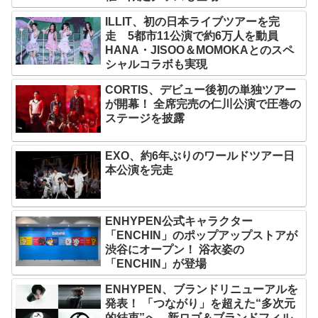
ILLIT、初の日本ライブツアーを完
走 5都市11公演で約6万人を動員
HANA・JISOO＆MOMOKAとのスペ
シャルコラボも実現
CORTIS、デビュー後初の単独ツアー
が開幕！ 全席完売の仁川公演で圧巻の
ステージを披露
EXO、約6年ぶりのワールドツアー日
本公演を完走
ENHYPEN公式キャラクター
「ENCHIN」のポップアップストアが
渋谷にオープン！ 浴衣姿の
「ENCHIN」が登場
ENHYPEN、ブランドリニューアルを
発表！ 「つながり」を超えた“多次元
的結束”へ 新ロゴ＆ブランドフィル