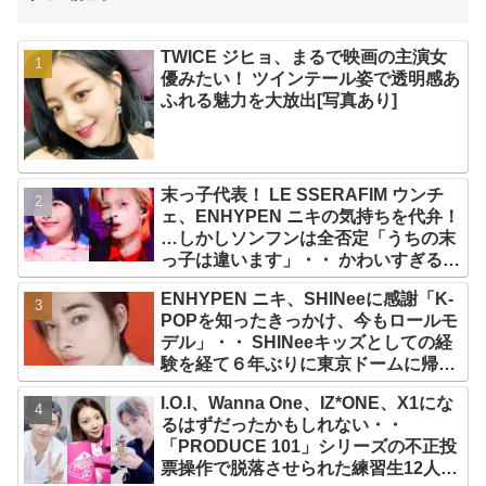
TWICE ジヒョ、まるで映画の主演女
優みたい！ ツインテール姿で透明感あ
ふれる魅力を大放出[写真あり]
末っ子代表！ LE SSERAFIM ウンチ
ェ、ENHYPEN ニキの気持ちを代弁！
…しかしソンフンは全否定「うちの末
っ子は違います」・・ かわいすぎる２
人の会話に爆笑
ENHYPEN ニキ、SHINeeに感謝「K-
POPを知ったきっかけ、今もロールモ
デル」・・ SHINeeキッズとしての経
験を経て６年ぶりに東京ドームに帰還
した感想は？
I.O.I、Wanna One、IZ*ONE、X1にな
るはずだったかもしれない・・
「PRODUCE 101」シリーズの不正投
票操作で脱落させられた練習生12人の