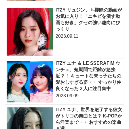
ITZY リュジン、耳掃除の動画が
お気に入り！「ニキビを潰す動
画も好き」クセの強い趣向にび
っくり
2023.09.11
ITZY ユナ ＆ LE SSERAFIM ウ
ンチェ、短期間で距離が急接
近？！ キュートな末っ子たちの
愛おしすぎる姿・・ すっかり仲
良くなった２人に注目集中
2023.09.09
ITZY ユナ、世界を魅了する彼女
がトリコの楽曲とは？ K-POPか
ら洋楽まで・・ おすすめの楽曲
６選