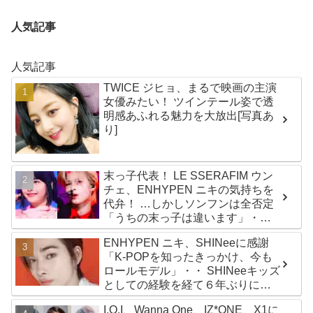
人気記事
人気記事
TWICE ジヒョ、まるで映画の主演
女優みたい！ ツインテール姿で透
明感あふれる魅力を大放出[写真あ
り]
末っ子代表！ LE SSERAFIM ウン
チェ、ENHYPEN ニキの気持ちを
代弁！ …しかしソンフンは全否定
「うちの末っ子は違います」・・
かわいすぎる２人の会話に爆笑
ENHYPEN ニキ、SHINeeに感謝
「K-POPを知ったきっかけ、今も
ロールモデル」・・ SHINeeキッズ
としての経験を経て６年ぶりに東
京ドームに帰還した感想は？
I.O.I、Wanna One、IZ*ONE、X1に