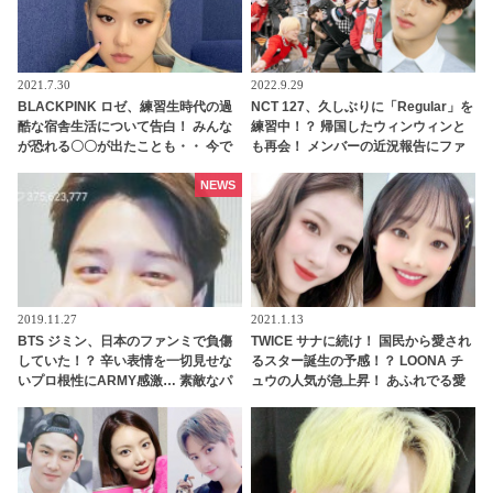
2021.7.30
2022.9.29
BLACKPINK ロゼ、練習生時代の過
NCT 127、久しぶりに「Regular」を
酷な宿舎生活について告白！ みんな
練習中！？ 帰国したウィンウィンと
が恐れる〇〇が出たことも・・ 今で
も再会！ メンバーの近況報告にファ
は想像もできないエピソードにビッ
ン興味津々
クリ
NEWS
2019.11.27
2021.1.13
BTS ジミン、日本のファンミで負傷
TWICE サナに続け！ 国民から愛され
していた！？ 辛い表情を一切見せな
るスター誕生の予感！？ LOONA チ
いプロ根性にARMY感激… 素敵なパ
ュウの人気が急上昇！ あふれでる愛
フォーマンスでファンを魅了した彼
嬌に人気アイドル達も次々とメロメ
は、まさにみんなのヒーロー
ロに[動画]