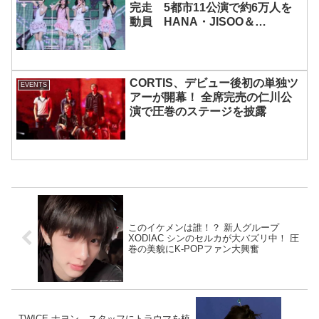
完走 5都市11公演で約6万人を
動員 HANA・JISOO＆
MOMOKAとのスペシャルコラボ
も実現
CORTIS、デビュー後初の単独ツ
EVENTS
アーが開幕！ 全席完売の仁川公
演で圧巻のステージを披露
このイケメンは誰！？ 新人グループ
XODIAC シンのセルカが大バズリ中！ 圧
巻の美貌にK-POPファン大興奮
TWICE ナヨン、スタッフにトラウマを植