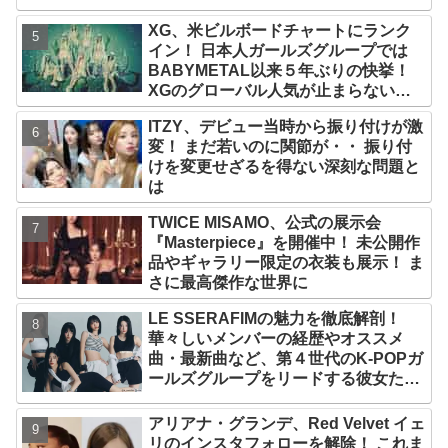
氏名が公表
XG、米ビルボードチャートにランク
イン！ 日本人ガールズグループでは
BABYMETAL以来５年ぶりの快挙！
XGのグローバル人気が止まらない…
「コーチェラ2025」にも日本人唯一の
ITZY、デビュー当時から振り付けが激
出演
変！ まだ若いのに関節が・・ 振り付
けを変更せざるを得ない深刻な問題と
は
TWICE MISAMO、公式の展示会
『Masterpiece』を開催中！ 未公開作
品やギャラリー限定の衣装も展示！ ま
さに最高傑作な世界に
LE SSERAFIMの魅力を徹底解剖！
華々しいメンバーの経歴やオススメ
曲・最新曲など、第４世代のK-POPガ
ールズグループをリードする彼女たち
のスゴさとは？
アリアナ・グランデ、Red Velvet イェ
リのインスタフォローを解除！ これま