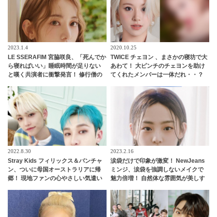
2023.1.4
2020.10.25
LE SSERAFIM 宮脇咲良、「死んでか
TWICE チェヨン 、まさかの寝坊で大
ら寝ればいい」睡眠時間が足りない
あわて！ 大ピンチのチェヨンを助け
と嘆く共演者に衝撃発言！ 修行僧の
てくれたメンバーは一体だれ・・？
ような生活を推奨！？ ストイックす
ぎる姿勢に啞然
2022.8.30
2023.2.16
Stray Kids フィリックス＆バンチャ
涙袋だけで印象が激変！ NewJeans
ン、ついに母国オーストラリアに帰
ミンジ、涙袋を強調しないメイクで
郷！ 現地ファンの心やさしい気遣い
魅力倍増！ 自然体な雰囲気が美しす
に感動・・ 「本当に感謝していま
ぎると注目殺到
す」