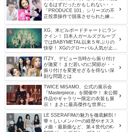
なるはずだったかもしれない・・
「PRODUCE 101」シリーズの不
正投票操作で脱落させられた練習
生12人の氏名が公表
XG、米ビルボードチャートにラン
クイン！ 日本人ガールズグループ
ではBABYMETAL以来５年ぶりの
快挙！ XGのグローバル人気が止ま
らない…「コーチェラ2025」にも
ITZY、デビュー当時から振り付け
日本人唯一の出演
が激変！ まだ若いのに関節が・・
振り付けを変更せざるを得ない深
刻な問題とは
TWICE MISAMO、公式の展示会
『Masterpiece』を開催中！ 未公開
作品やギャラリー限定の衣装も展
示！ まさに最高傑作な世界に
LE SSERAFIMの魅力を徹底解剖！
華々しいメンバーの経歴やオスス
メ曲・最新曲など、第４世代のK-