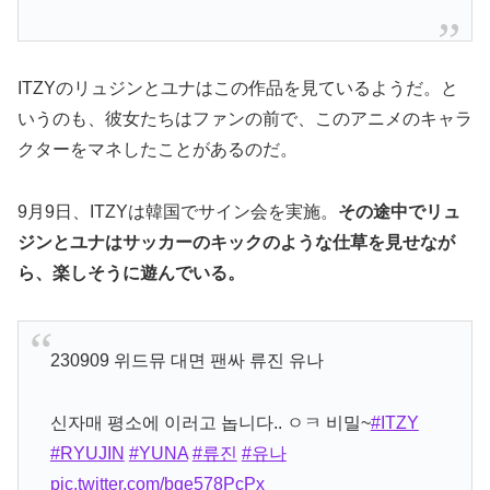
ITZYのリュジンとユナはこの作品を見ているようだ。と
いうのも、彼女たちはファンの前で、このアニメのキャラ
クターをマネしたことがあるのだ。
9月9日、ITZYは韓国でサイン会を実施。
その途中でリュ
ジンとユナはサッカーのキックのような仕草を見せなが
ら、楽しそうに遊んでいる。
230909 위드뮤 대면 팬싸 류진 유나
신자매 평소에 이러고 놉니다.. ㅇㅋ 비밀~
#ITZY
#RYUJIN
#YUNA
#류진
#유나
pic.twitter.com/bqe578PcPx