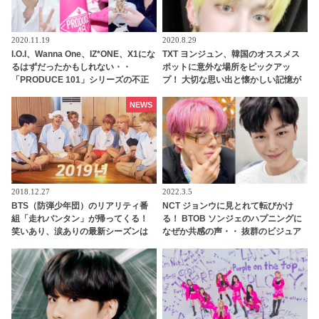
2020.11.19
2020.8.29
I.O.I、Wanna One、IZ*ONE、X1にな
TXT ヨンジュン、韓国のオススメス
るはずだったかもしれない・・
ポットに意外な場所をピックアッ
「PRODUCE 101」シリーズの不正
プ！ 大切な思い出と懐かしい記憶が
投票操作で脱落させられた練習生12
詰まった街にファン興味津々［動画
人の氏名が公表
あり］
NEWS
2018.12.27
2022.3.5
BTS（防弾少年団）のリアリティ番
NCT ジョンウに見とれて転びかけ
組「走れバンタン」が帰ってくる！
る！ BTOB ソンジェのハプニングに
笑いあり、涙ありの最新シーズンは
なぜか共感の声・・ 抜群のビジュア
１月１日スタート[予告映像あり]
ルの持ち主 ソンジェをも魅了するジ
ョンウの美しさにファン興味津々