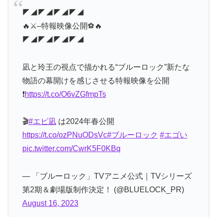
◤◢◤◢◤◢◤◢
🔥⚔–特報映像公開⚽🔥
◤◢◤◢◤◢◤◢
凪と玲王の視点で描かれる“ブルーロック”新たな
物語の幕開けを感じさせる特報映像を公開
❗
https://t.co/O6vZGfmpTs
🎬
#エピ凪
は2024年春公開
https://t.co/ozPNuODsVc
#ブルーロック
#エゴい
pic.twitter.com/CwrK5F0KBq
— 「ブルーロック」TVアニメ公式｜TVシリーズ
第2期＆劇場版制作決定！ (@BLUELOCK_PR)
August 16, 2023