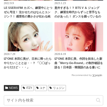
2022.9.9
2023.1.23
LE SSERAFIM カズハ、練習中にとつ
意外すぎる！？ BTS V ＆ ジョング
ぜん号泣！ 泣かせたのはなんとユン
ク、練習生時代からずっと苦手なも
ジン？！ 感受性の豊かさが伝わる純
のがあった！ ダンスを踊っているの
粋な涙にほっこり
にどうしてできないの？ 顔を歪めな
がら痛みに耐える彼らの姿にくぎづ
け
2020.7.29
2020.6.19
IZ*ONE 本田仁美が、日本に帰ったら
IZ*ONE 本田仁美、作詞を担当した新
やりたいこととは・・？ 「〇〇ばっ
曲「Merry-Go-Round」の制作秘話を
かりだけど・・・」
語る！日本語・韓国語のある違いに
大苦戦・・？
Recommended by
NEWS
ITZY
ユナ
リュジン