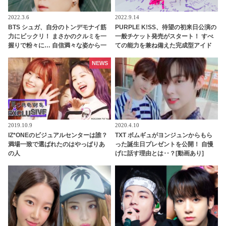
2022.3.6
2022.9.14
BTS シュガ、自分のトンデモナイ筋
PURPLE K!SS、待望の初来日公演の
力にビックリ！ まさかのクルミを一
一般チケット発売がスタート！ すべ
握りで粉々に… 自信満々な姿から一
ての能力を兼ね備えた完成型アイド
転、予想外の展開に自分でも「なん
ル！ MAMAMOO妹分のエネルギッシ
で？」と困惑してしまう様子がかわ
ュなステージに期待高まる
NEWS
いすぎる
2019.10.9
2020.4.10
IZ*ONEのビジュアルセンターは誰？
TXT ボムギュがヨンジュンからもら
満場一致で選ばれたのはやっぱりあ
った誕生日プレゼントを公開！ 自慢
の人
げに話す理由とは‥？[動画あり]