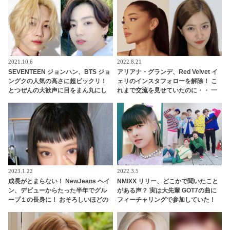
2021.10.6
2022.8.21
SEVENTEEN ジョンハン、BTS ジョ
アリアナ・グランデ、Red Velvet イ
ングクの人気の高さに超ビックリ！
ェリのインスタフォローを解除！ こ
とつぜんの大歓声に目をまん丸にし
れまで交流を見せていたのに・・ 一
て驚愕… ノリノリで公演を楽しんで
体なぜ！？ ファンがその理由を推測
いたジョンハンのかわいすぎるリア
クションにくぎづけ
2023.1.22
2022.3.5
成長がとまらない！ NewJeans ヘイ
NMIXX リリー、どこかで聞いたこと
ン、デビューからたった半年でグル
がある声？ 実は大先輩 GOT7の曲に
ープ１の長身に！ おそろしいほどの
フィーチャリングで参加していた！
可能性を秘めた14歳の末っ子の成長
練習生時代の意外な活躍にびっくり
ぶりに驚きの声