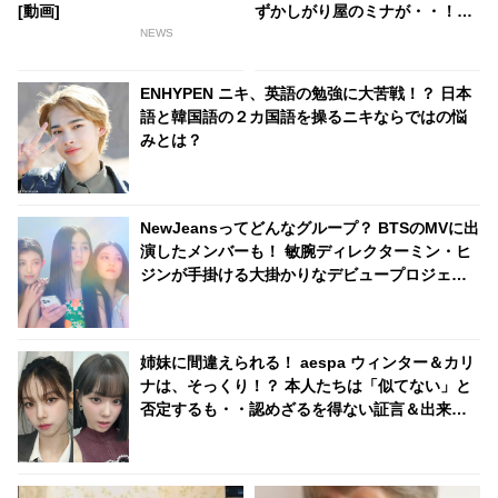
[動画]
ずかしがり屋のミナが・・！？
ラブラブな“ミナヨン”に悶絶
NEWS
ENHYPEN ニキ、英語の勉強に大苦戦！？ 日本
語と韓国語の２カ国語を操るニキならではの悩
みとは？
NewJeansってどんなグループ？ BTSのMVに出
演したメンバーも！ 敏腕ディレクターミン・ヒ
ジンが手掛ける大掛かりなデビュープロジェク
トに注目殺到中
姉妹に間違えられる！ aespa ウィンター＆カリ
ナは、そっくり！？ 本人たちは「似てない」と
否定するも・・認めざるを得ない証言＆出来事
が頻発