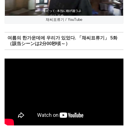
채씨표류기 / YouTube
여름의 한가운데에 우리가 있었다. 「채씨표류기」 5화
（該当シーンは2分00秒頃～）