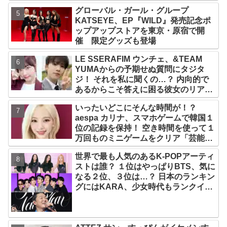
グローバル・ガール・グループ
KATSEYE、EP『WILD』発売記念ポ
ップアップストアを東京・原宿で開
催 限定グッズも登場
LE SSERAFIM ウンチェ、&TEAM
YUMAからの予期せぬ質問にタジタ
ジ！ それを私に聞くの…？ 内向的で
あるからこそ答えに困る彼女のリアク
ションがかわいすぎる
いったいどこにそんな時間が！？
aespa カリナ、スマホゲームで韓国１
位の記録を保持！ 空き時間を使って１
万回ものミニゲームをクリア「芸能人
たちが時間がないと言っているのは全
世界で最も人気のあるK-POPアーティ
部嘘」
ストは誰？ １位はやっぱりBTS、気に
なる２位、３位は…？ 日本のランキン
グにはKARA、少女時代もランクイ
ン！ 各国の個性あふれるデータに注目
殺到