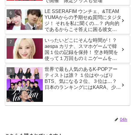
で開催 限定グッズも登場
LE SSERAFIM ウンチェ、&TEAM
YUMAからの予期せぬ質問にタジタ
ジ！ それを私に聞くの…？ 内向的
であるからこそ答えに困る彼女の
リアクションがかわいすぎる
いったいどこにそんな時間が！？
aespa カリナ、スマホゲームで韓
国１位の記録を保持！ 空き時間を
使って１万回ものミニゲームをク
リア「芸能人たちが時間がないと
世界で最も人気のあるK-POPアー
言っているのは全部嘘」
ティストは誰？ １位はやっぱり
BTS、気になる２位、３位は…？
日本のランキングにはKARA、少女
時代もランクイン！ 各国の個性あ
ふれるデータに注目殺到
04h