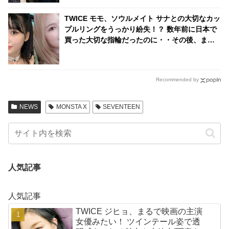
TWICE モモ、ソウルメイト サナとの大切なカッ
プルリングをうっかり紛失！？ 数年前に日本で
買った大切な指輪だったのに・・その後、まさ
かの展開にビックリ
Recommended by
NEWS
MONSTA X
SEVENTEEN
人気記事
人気記事
TWICE ジヒョ、まるで映画の主演
女優みたい！ ツインテール姿で透