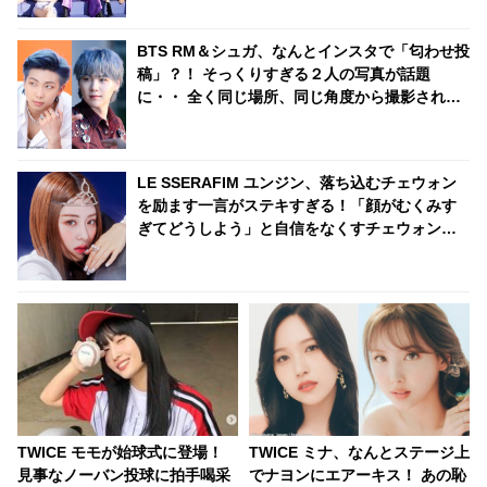
BTS RM＆シュガ、なんとインスタで「匂わせ投
稿」？！ そっくりすぎる２人の写真が話題
に・・ 全く同じ場所、同じ角度から撮影されて
いる徹底的な匂わせぶりにファンも爆笑
LE SSERAFIM ユンジン、落ち込むチェウォン
を励ます一言がステキすぎる！「顔がむくみす
ぎてどうしよう」と自信をなくすチェウォンに
明るい声で「〇〇するしかないでしょ！」とア
ドバイス・・ 自己肯定感を高めてくれる言葉に
くぎづけ「友達になりたい」
TWICE モモが始球式に登場！
TWICE ミナ、なんとステージ上
見事なノーバン投球に拍手喝采
でナヨンにエアーキス！ あの恥