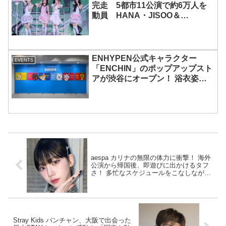
完走 5都市11公演で約6万人を
動員 HANA・JISOO＆
MOMOKAとのスペシャルコラボ
も実現
ENHYPEN公式キャラクター
EVENTS
「ENCHIN」のポップアップスト
アが渋谷にオープン！ 浴衣姿の
「ENCHIN」が登場
aespa カリナの無限の体力に衝撃！ 海外
公演から帰国後、即遊びに出かけるタフ
さ！ 多忙なスケジュールをこなしながら
プライベートにも全力を尽くす彼女のバ
イタリティに驚愕
Stray Kids バンチャン、大阪で出会った