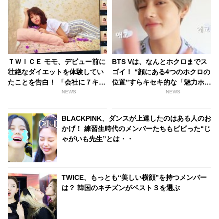
ＴＷＩＣＥ モモ、デビュー前に
BTS Vは、なんとホクロまでス
壮絶なダイエットを体験してい
ゴイ！ “顔にある4つのホクロの
たことを告白！ 「会社に７キロ
位置”すらキセキ的な「魅力ホク
やせろって言われて・・」
ロ」とは？
NEWS
NEWS
BLACKPINK、ダンスが上達したのはある人のお
かげ！ 練習生時代のメンバーたちもビビった“じ
ゃがいも先生”とは・・
TWICE、もっとも“美しい横顔”を持つメンバー
は？ 韓国のネチズンがベスト３を選ぶ