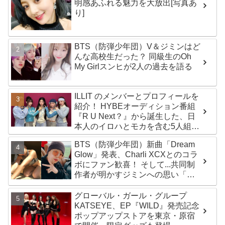
明感あふれる魅力を大放出[写真あ
り]
BTS（防弾少年団）V＆ジミンはど
んな高校生だった？ 同級生のOh
My Girlスンヒが2人の過去を語る
ILLIT のメンバーとプロフィールを
紹介！ HYBEオーディション番組
『R U Next？』から誕生した、日
本人のイロハとモカを含む5人組ガ
ールズグループ！ デビュー曲
BTS（防弾少年団）新曲「Dream
「Magnetic」がいきなりの大ヒッ
Glow」発表、Charli XCXとのコラ
ト
ボにファン歓喜！ そして...共同制
作者が明かすジミンへの思い「彼
の夢、そして彼の絶望から生まれ
た歌」
グローバル・ガール・グループ
KATSEYE、EP『WILD』発売記念
ポップアップストアを東京・原宿