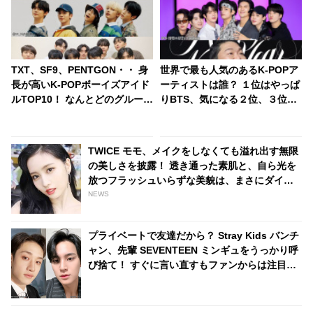
TXT、SF9、PENTGON・・ 身
世界で最も人気のあるK-POPア
長が高いK-POPボーイズアイド
ーティストは誰？ １位はやっぱ
ルTOP10！ なんとどのグループ
りBTS、気になる２位、３位
も平均身長が180センチ超え！
は…？ 日本のランキングには
全員が185センチ以上のグルー
KARA、少女時代もランクイ
プも
ン！ 各国の個性あふれるデータ
TWICE モモ、メイクをしなくても溢れ出す無限
に注目殺到
の美しさを披露！ 透き通った素肌と、自ら光を
放つフラッシュいらずな美貌は、まさにダイア
モンド
NEWS
プライベートで友達だから？ Stray Kids バンチ
ャン、先輩 SEVENTEEN ミンギュをうっかり呼
び捨て！ すぐに言い直すもファンからは注目殺
到