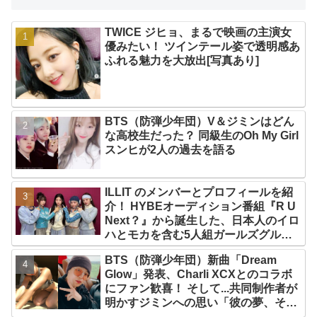
TWICE ジヒョ、まるで映画の主演女
優みたい！ ツインテール姿で透明感あ
ふれる魅力を大放出[写真あり]
BTS（防弾少年団）V＆ジミンはどん
な高校生だった？ 同級生のOh My Girl
スンヒが2人の過去を語る
ILLIT のメンバーとプロフィールを紹
介！ HYBEオーディション番組『R U
Next？』から誕生した、日本人のイロ
ハとモカを含む5人組ガールズグルー
プ！ デビュー曲「Magnetic」がいき
BTS（防弾少年団）新曲「Dream
なりの大ヒット
Glow」発表、Charli XCXとのコラボ
にファン歓喜！ そして...共同制作者が
明かすジミンへの思い「彼の夢、そし
て彼の絶望から生まれた歌」