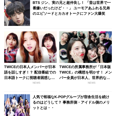
BTS ジン、実の兄と超仲良し！ 「昔は世界で一
番嫌いだったけど・・」 ユーモアあふれる兄弟
のエピソードとカカオトークにファン大爆笑
TWICEの日本人メンバーが日本
TWICEの所属事務所が「日本版
語を話しすぎ！？ 配信番組での
TWICE」の構想を明かす！ メン
日本語トークに視聴者困惑し議
バー全員が日本人、世界的な活
論に！ K-POPアイドルは韓国語
動も視野に
NEWS
NEWS
を話すべき・・？
人気で裕福なK-POPグループが宿舎生活を続け
るのはどうして？ 事務所側・アイドル側のメリ
ットとは・・