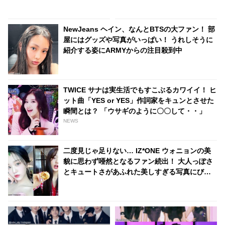
ユジン＆最年長 ガウルの頼もし
ていたのに・・ 一体なぜ！？
さに感動
ファンがその理由を推測
NewJeans ヘイン、なんとBTSの大ファン！ 部
屋にはグッズや写真がいっぱい！ うれしそうに
紹介する姿にARMYからの注目殺到中
TWICE サナは実生活でもすこぶるカワイイ！ ヒ
ット曲「YES or YES」作詞家をキュンとさせた
瞬間とは？ 「ウサギのように〇〇して・・」
NEWS
二度見じゃ足りない… IZ*ONE ウォニョンの美
貌に思わず唖然となるファン続出！ 大人っぽさ
とキュートさがあふれた美しすぎる写真にびっ
くり… だれもが憧れる完璧なビジュアルを証明