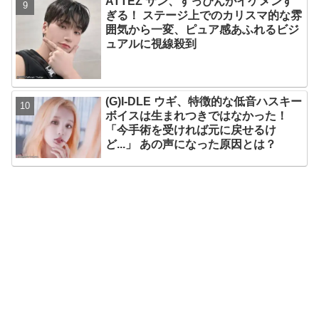
ATTEZ サン、すっぴんがイケメンす
ぎる！ ステージ上でのカリスマ的な雰
囲気から一変、ピュア感あふれるビジ
ュアルに視線殺到
(G)I-DLE ウギ、特徴的な低音ハスキー
ボイスは生まれつきではなかった！
「今手術を受ければ元に戻せるけ
ど...」 あの声になった原因とは？